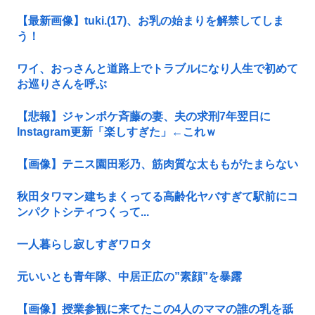
【最新画像】tuki.(17)、お乳の始まりを解禁してしま
う！
ワイ、おっさんと道路上でトラブルになり人生で初めて
お巡りさんを呼ぶ
【悲報】ジャンポケ斉藤の妻、夫の求刑7年翌日に
Instagram更新「楽しすぎた」←これｗ
【画像】テニス園田彩乃、筋肉質な太ももがたまらない
秋田タワマン建ちまくってる高齢化ヤバすぎて駅前にコ
ンパクトシティつくって...
一人暮らし寂しすぎワロタ
元いいとも青年隊、中居正広の”素顔”を暴露
【画像】授業参観に来てたこの4人のママの誰の乳を舐