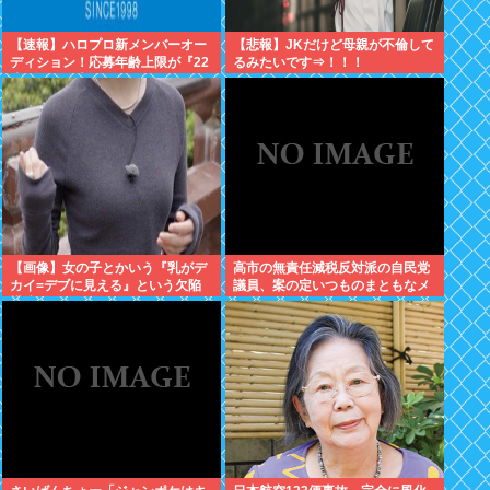
【速報】ハロプロ新メンバーオー
【悲報】JKだけど母親が不倫して
ディション！応募年齢上限が『22
るみたいです⇒！！！
歳』に引き上げられる
【画像】女の子とかいう『乳がデ
高市の無責任減税反対派の自民党
カイ=デブに見える』という欠陥
議員、案の定いつものまともなメ
構造www
ンツだったwww