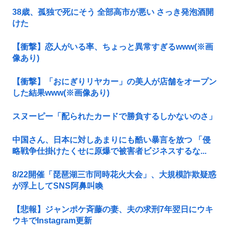
38歳、孤独で死にそう 全部高市が悪い さっき発泡酒開
けた
【衝撃】恋人がいる率、ちょっと異常すぎるwww(※画
像あり)
【衝撃】「おにぎりリヤカー」の美人が店舗をオープン
した結果www(※画像あり)
スヌーピー「配られたカードで勝負するしかないのさ」
中国さん、日本に対しあまりにも酷い暴言を放つ 「侵
略戦争仕掛けたくせに原爆で被害者ビジネスするな...
8/22開催「琵琶湖三市同時花火大会」、大規模詐欺疑惑
が浮上してSNS阿鼻叫喚
【悲報】ジャンポケ斉藤の妻、夫の求刑7年翌日にウキ
ウキでInstagram更新