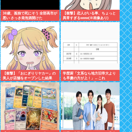
38歳、孤独で死にそう 全部高市が
【衝撃】恋人がいる率、ちょっと
悪い さっき発泡酒開けた
異常すぎるwww(※画像あり)
【衝撃】「おにぎりリヤカー」の
学歴厨「文系なら地方旧帝大より
美人が店舗をオープンした結果
も早慶の方が上！」←これ
www(※画像あり)