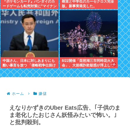
『ポケモンカード』バンダイのカ
樹里と中学生のカーセクロス完全
ードゲームも転売対策に”マイナン
版。新事実発見した。
バー”導入開始「効果テキメン」
中国さん、日本に対しあまりにも
8/22開催「琵琶湖三市同時花火大
酷い暴言を放つ 「侵略戦争仕掛け
会」、大規模詐欺疑惑が浮上して
たくせに原爆で被害者ビジネスす
SNS阿鼻叫喚
るな」
ホーム
嫌儲
えなりかずきのUber Eats広告、｢子供のま
ま老化したおじさん妖怪みたいで怖い。｣
と批判殺到。