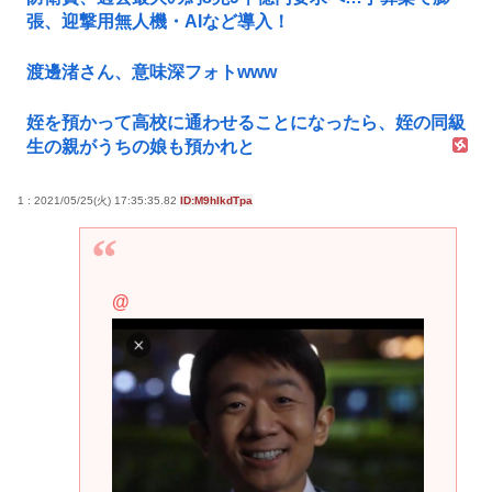
張、迎撃用無人機・AIなど導入！
渡邊渚さん、意味深フォトwww
姪を預かって高校に通わせることになったら、姪の同級
生の親がうちの娘も預かれと
1 : 2021/05/25(火) 17:35:35.82
ID:M9hIkdTpa
@