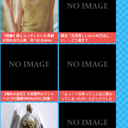
【画像】誰とエッチしたいか見解
親友「生活苦しいから30万ほし
が別れる六人衆、見つかるwww
い」←どう返す？
【海外の反応】大谷翔平のドジャ
「えっ！？日本ってこんなに変わ
ースでの通算fWARが25に到達！
ってしまったの」とビックリした
→ 「3シーズン未満でレジェンド
こと
クラスの通算WARを稼いでるな」
「契約終了時にはどれくらいの数
字になるのか楽しみ」