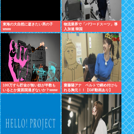
東海の大自然に逝きたい男の子
物流業界で「パワードスーツ」導
www
入加速 韓国
100万すら貯金が無い奴が半数も
齋藤陽アナ ベルトで締め付けら
いるとか貧困国過ぎないか？www
れる胸元！！【GIF動画あり】