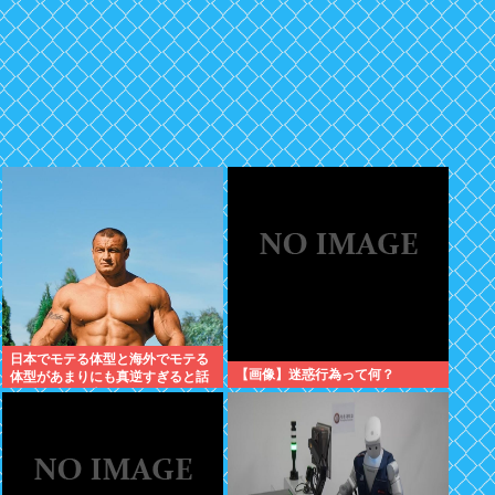
日本でモテる体型と海外でモテる
【画像】迷惑行為って何？
体型があまりにも真逆すぎると話
題に。何故日本人はヒョロガリを
好むのか。