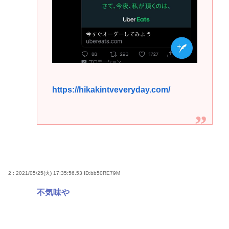
https://hikakintveveryday.com/
2 : 2021/05/25(火) 17:35:56.53
ID:bb50RE79M
不気味や