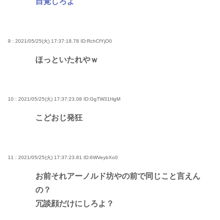
自覚しろよ
9 : 2021/05/25(火) 17:37:18.78
ID:RchCfYjO0
ほっといたれやｗ
10 : 2021/05/25(火) 17:37:23.08
ID:GgTW31HgM
こどおじ発狂
11 : 2021/05/25(火) 17:37:23.81
ID:6WVeybXo0
お前それアーノルド坊やの前で同じこと言えん
の？
冗談顔だけにしろよ？