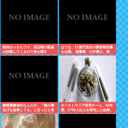
果！
独身おっさんワイ、底辺職の親戚
はてな、11億円流出の調査報告書
が説教してくるので身を隠す
を公開。 偽警察、口外禁止、残
業・休日出勤200時間越、孤
立…。やばすぎて草はえる
糖質寛解傾向なんだが、「猫が満
オーストラリア研究チーム、45年
足げな返事してる」と言ったら母
間、2700人以上を研究した結果。
親に「お気の毒w」と言われた
大麻に有益な効果はほとんどな
く、むしろ有蓋だった事を証明