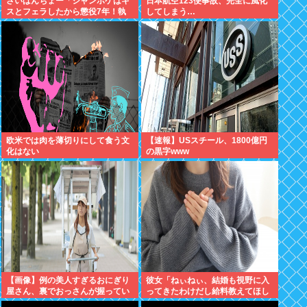
さいばんちょー「ジャンポケはキ
日本航空123便事故、完全に風化
スとフェラしたから懲役7年！執
してしまう…
行猶予なし！」←殺人並みに重く
て草
欧米では肉を薄切りにして食う文
【速報】USスチール、1800億円
化はない
の黒字www
【画像】例の美人すぎるおにぎり
彼女「ねぃねぃ、結婚も視野に入
屋さん、裏でおっさんが握ってい
ってきたわけだし給料教えてほし
たwww
いナリ」ワイ「16万だよ」⇒結