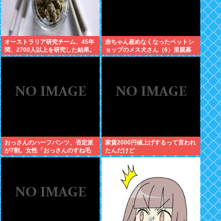
オーストラリア研究チーム、45年
赤ちゃん産めなくなったペットシ
間、2700人以上を研究した結果。
ョップのメス犬さん（6）里親募
大麻に有益な効果はほとんどな
集されてしまうwww
く、むしろ有蓋だった事を証明
おっさんのハーフパンツ、否定派
家賃2000円値上げするって言われ
が7割。女性「おっさんのすね毛
たんだけど
なんて見たくないじゃないですか
w」