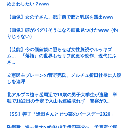
めまわしたい？www
【画像】女の子さん、都庁前で膣と乳房を露出www
【画像】頭がバグりそうになる画像見つけたwww（釣
りじゃない）
【芸能】今の価値観に照らせば女性蔑視やルッキズ
ム… 『落語』の世界もセリフ変更や改作、現代にふ
さ...
立憲民主ブレーンの菅野完氏、メルチュ折田社長に人殺
しを連呼
北アルプス槍ヶ岳周辺で19歳の男子大学生が遭難 単
独で1泊2日の予定で入山も連絡取れず 警察が9...
【SS】善子「逢田さんとせつ菜のバースデー2026」
防衛費、過去最大の約8兆9千億円要求へ…予算案で膨