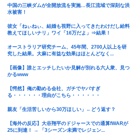
中国の三峡ダムが全開放流を実施…長江流域で深刻な洪
水被害！
彼女「ねぃねぃ、結婚も視野に入ってきたわけだし給料
教えてほしいナリ」ワイ「16万だよ」⇒結果！
オーストラリア研究チーム、45年間、2700人以上を研
究した結果。大麻に有益な効果はほとんどなく...
【画像】誰とエッチしたいか見解が別れる六人衆、見つ
かるwww
【愕然】俺の勤める会社、ガチでヤバすぎ
る・・・・・・理由がこちら・・・・・・
親友「生活苦しいから30万ほしい」←どう返す？
【海外の反応】大谷翔平のドジャースでの通算fWARが
25に到達！ → 「3シーズン未満でレジェン...