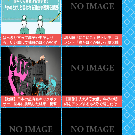
はっきり言って高卒や中卒より
堀大輔「にこにこ」筋トレ中 コ
も、いい歳して独身のほうが恥ず
メント「寝たほうが良い」堀大輔
かしいよな
「！！」筋トレ器具を破壊
【動画】日本の超有名キックボク
【画像】人気Å◯女優、年収の明
サー、世界に挑戦した結果、衝撃
細をアップするも2分で消したそ
的KO負けしてしまう。【格闘技】
の金額www