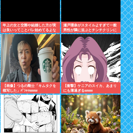
年上の女と交際や結婚した方が実
瀬戸環奈がスタイルよすぎて一般
は良いってことバレ始めてるよな
男性が隣に並ぶとチンチクリンに
見えてしまう
【画像】つるの剛士「キムタクを
【衝撃】ケニアのスイカ、あまり
模写した」ﾊﾟｼｬｯwww
にも薄過ぎるwww