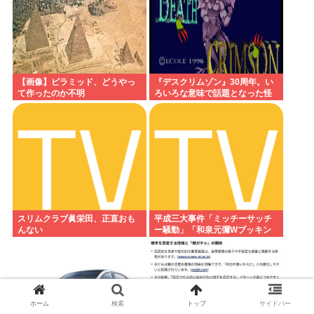
【画像】ピラミッド、どうやっ
『デスクリムゾン』30周年。い
て作ったのか不明
ろいろな意味で話題となった怪
作ガンシューティング『デスク
リムゾン』の思い出
スリムクラブ眞栄田、正直おも
平成三大事件「ミッチーサッチ
んない
ー騒動」「和泉元彌Wブッキン
グ事件」あとひとつは？
ホーム
検索
トップ
サイドバー