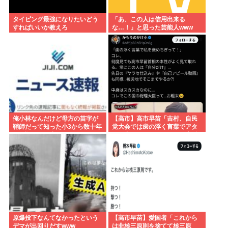
タイピング最強になりたいどう
「あ、この人は信用出来る
すればいいか教えろ
な…！」と思った芸能人www
俺小林なんだけど母方の苗字が
【高市】高市早苗「吉村、自民
鞘師だって知った小3から数十年
党大会では歯の浮く言葉でアタ
毎日悔しくて泣いてる
シを褒めちぎりなさい！」大阪
維新吉村「ハハ…」
原爆投下なんてなかったという
【高市早苗】愛国者「これから
デマが出回りだすwww
は非核三原則を捨てて核三原