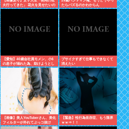
【画像あり】女子大生「長岡の花
29歳バンドマン俺、もうどうやっ
火行ってきた」 花火を見せたいの
たらバズるのかわからん
か自分を見せたいのかどっちだ
よ！
【愛知】40歳会社員モメン、小6
ブサイクすぎて仕事もできなくて
の息子が溺れた為、助けようとし
消えたい
て溺れる なお息子は妻が救出
【画像】美人YouTuberさん、美化
【緊急】性行為依存症、もう限界
フィルターが外れてぶっコ抜け
ｗｗ⇒！！
www