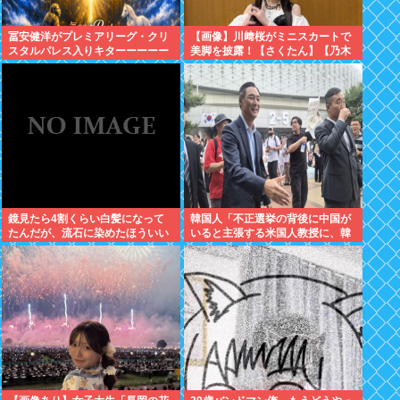
冨安健洋がプレミアリーグ・クリ
【画像】川﨑桜がミニスカートで
スタルパレス入りキターーーーー
美脚を披露！【さくたん】【乃木
ー！
坂46】
鏡見たら4割くらい白髪になって
韓国人「不正選挙の背後に中国が
たんだが、流石に染めたほういい
いると主張する米国人教授に、韓
の ？半分おじいちゃんでドン引き
国ネット民が困惑」
したわ