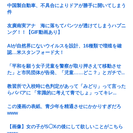
中国製自動車、不具合によりドアが勝手に開いてしまう
件
友廣南実アナ 海に落ちてパンツが透けてしまうハプニ
ング！！【GIF動画あり】
AIが自然界にないウイルスを設計、16種類で増殖を確
認…米スタンフォード大！
「平和を願う女子児童を警察が取り押さえて移動させ
た」と市民団体が告発、「児童……どこ？」とガチで...
教習所で入校時に色判定があって「みどり」って言った
らババアに 「常識的に考えて青でしょ」ってキレ...
この漫画の表紙、青少年を精通させにかかりすぎだろ
www
【画像】女の子がS◯Xの後にして欲しいことがこちら