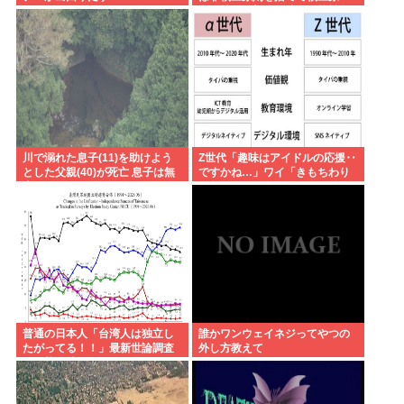
則。持つ！撃つ！勝つ！核戦争
には慣れている、試してみる
か？」
川で溺れた息子(11)を助けよう
Z世代「趣味はアイドルの応援‥
とした父親(40)が死亡 息子は無
ですかね…」ワイ「きもちわり
事
ーwww」
普通の日本人「台湾人は独立し
誰かワンウェイネジってやつの
たがってる！！」最新世論調査
外し方教えて
で現状維持が圧倒的に多いこと
が判明..