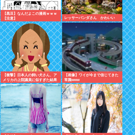
【黒豆】なんだよこの漫画ｗｗｗ
レッサーパンダさん かわいい
【注意】
【衝撃】日本人の飼い犬さん、ア
【画像】ワイが今まで信じてきた
メリカの上院議員に似すぎた結果
常識www
www