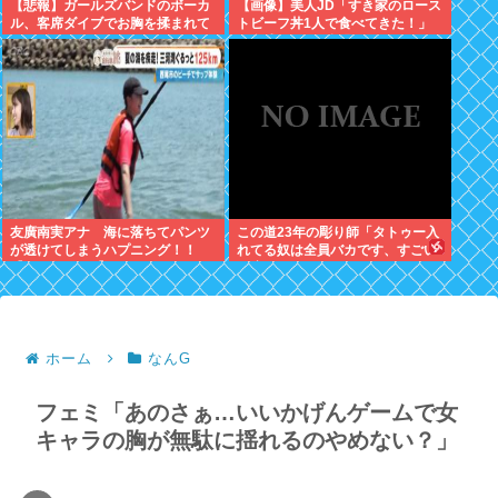
【悲報】ガールズバンドのボーカ
【画像】美人JD「すき家のロース
ル、客席ダイブでお胸を揉まれて
トビーフ丼1人で食べてきた！」
ガチギレ←これｗｗ
←合成みたいと話題にwww
友廣南実アナ 海に落ちてパンツ
この道23年の彫り師「タトゥー入
が透けてしまうハプニング！！
れてる奴は全員バカです、すごい
【GIF動画あり】
民度低い」
ホーム
なんG
フェミ「あのさぁ…いいかげんゲームで女
キャラの胸が無駄に揺れるのやめない？」