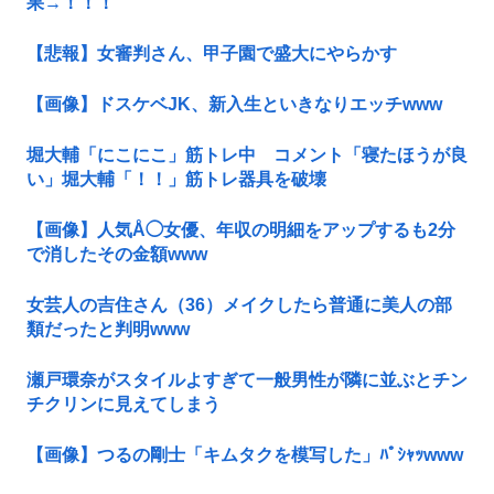
果→！！！
【悲報】女審判さん、甲子園で盛大にやらかす
【画像】ドスケベJK、新入生といきなりエッチwww
堀大輔「にこにこ」筋トレ中 コメント「寝たほうが良
い」堀大輔「！！」筋トレ器具を破壊
【画像】人気Å◯女優、年収の明細をアップするも2分
で消したその金額www
女芸人の吉住さん（36）メイクしたら普通に美人の部
類だったと判明www
瀬戸環奈がスタイルよすぎて一般男性が隣に並ぶとチン
チクリンに見えてしまう
【画像】つるの剛士「キムタクを模写した」ﾊﾟｼｬｯwww