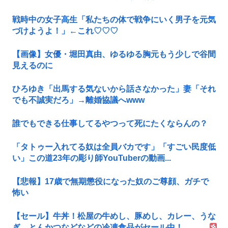
戦時中の女子高生「私たちの体で戦争にいく男子を元気
づけようよ！」←これ♡♡♡
【画像】女優・堀田真由、ゆるゆる胸元もう少しで谷間
見えるのに
ひろゆき「出馬する気ないから話さなかった」妻「それ
でも不誠実だろ」→離婚協議へwww
誰でもできる仕事してるやつって死にたくならんの？
「タトゥー入れてる奴は全員バカです」「すごい民度低
い」この道23年の彫り師YouTuberの動画...
【悲報】17歳で無期懲役になった奴のご尊顔、ガチで
怖い
【セール】牛丼！松屋の牛めし、豚めし、カレー、うな
ぎ、とんかつなどなどの冷凍食品がセール中！