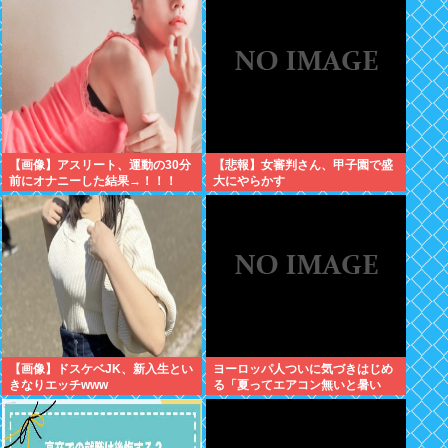
【画像】アスリート、運動の30分
【悲報】女審判さん、甲子園で盛
前にオナニーした結果→！！！
大にやらかす
【画像】ドスケベJK、新入生とい
ヨーロッパ人ついに気づきはじめ
きなりエッチwww
る「夏ってエアコン無いと暑い
わ」