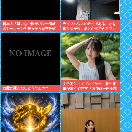
日本人「嫌いな中国がバシー海峡
ライブハウスの近くであることを
のシーレーンを握ったら日本を妨
知りながら、あとからできたマン
害するに違いない、だから台湾支
ションに入居した日本人、ライブ
援だムキー」つまりそういうこと
ハウスがうるさいとクレーム
でしょ
女子高生コスプレイヤー、夏の電
お盆に死んだらどうなるの？
車が臭くて苦言 「洋服は一回全部
熱湯につけよう！洗濯機はキッチ
ンハイター薄めた水で一回まわそ
う！」