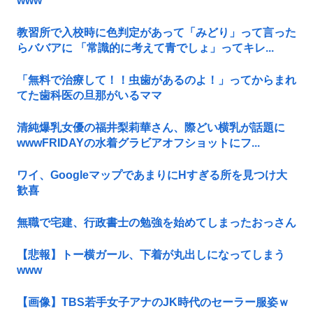
www
教習所で入校時に色判定があって「みどり」って言った
らババアに 「常識的に考えて青でしょ」ってキレ...
「無料で治療して！！虫歯があるのよ！」ってからまれ
てた歯科医の旦那がいるママ
清純爆乳女優の福井梨莉華さん、際どい横乳が話題に
wwwFRIDAYの水着グラビアオフショットにフ...
ワイ、GoogleマップであまりにΗすぎる所を見つけ大
歓喜
無職で宅建、行政書士の勉強を始めてしまったおっさん
【悲報】トー横ガール、下着が丸出しになってしまう
www
【画像】TBS若手女子アナのJK時代のセーラー服姿ｗ