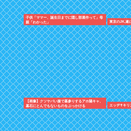
子供「ママー、誕生日までに隠し部屋作って」母
東京のJK,
親「わかった」
【画像】クソヤバい服で墓参りするアホ陽キャ、
エッヂ✝️キ
墓石にとんでもないものをぶっかける