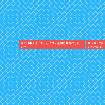
何で日本人は「聖」と「性」を同じ発音にした
サッカーの日
の？
のがバレる