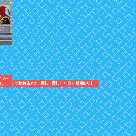
ドプー
古旗笑佳アナ 巨乳、横乳！！【GIF動画あり】
題に