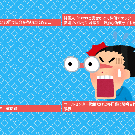
韓国人「Excelと見せかけて株価チェック
遂に480円で自分を売りはじめる…
職場でバレずに株取引、巧妙な偽装サイト
に
コールセンター勤務だけど毎日客に怒鳴ら
リスト教徒部
限界