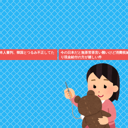
本人審判、韓国とつるみ不正してた
今の日本だと無茶苦茶言い難いけど消費税
り現金給付の方が嬉しい件