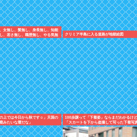
、女無し、髪無し、身長無し、知能
クリミア半島に入る道路が地獄絵図
し、若さ無し、職歴無し、やる気無
の上では今日から秋です☺」天国の
100歩譲って「下着姿」ならまだわかるけ
鹿みたいな暦だな」
「スカートを下から盗撮して写った下着写
て何が楽しいんだ？