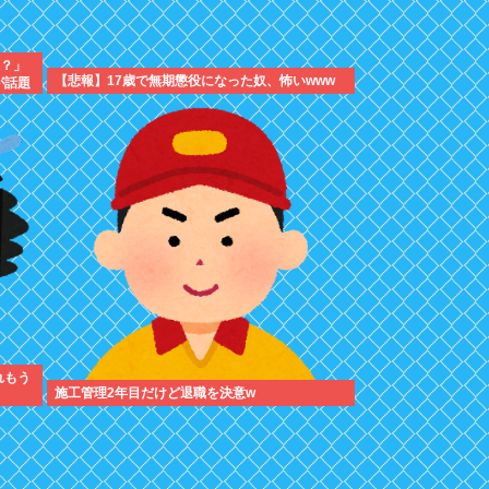
！？」
【悲報】17歳で無期懲役になった奴、怖いwww
が話題
れもう
施工管理2年目だけど退職を決意w