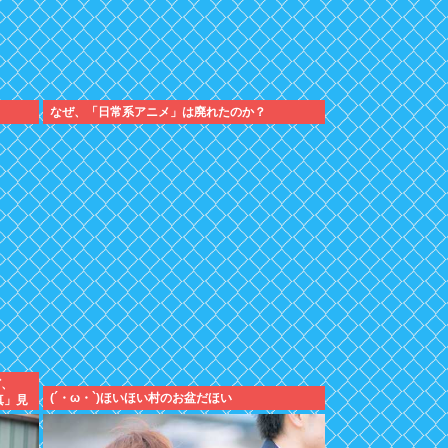
なぜ、「日常系アニメ」は廃れたのか？
ど、
(´・ω・`)ほいほい村のお盆だほい
真」見