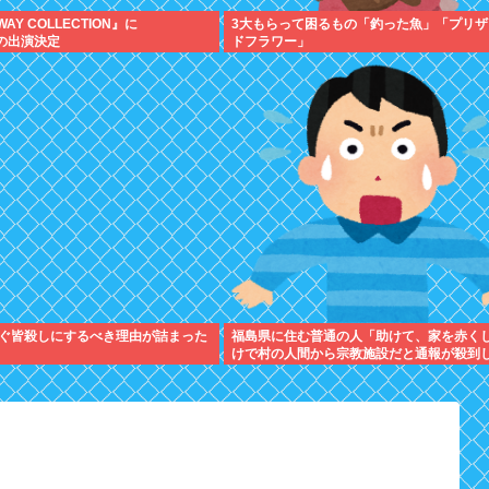
WAY COLLECTION』に
3大もらって困るもの「釣った魚」「プリザ
ceの出演決定
ドフラワー」
ぐ皆殺しにするべき理由が詰まった
福島県に住む普通の人「助けて、家を赤く
けで村の人間から宗教施設だと通報が殺到
ってるの！」