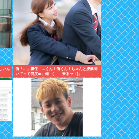
しいん
俺「…」担任「…くん！俺くん！ちゃんと授業聞
いてって何度m」俺「(───来るッ！)」