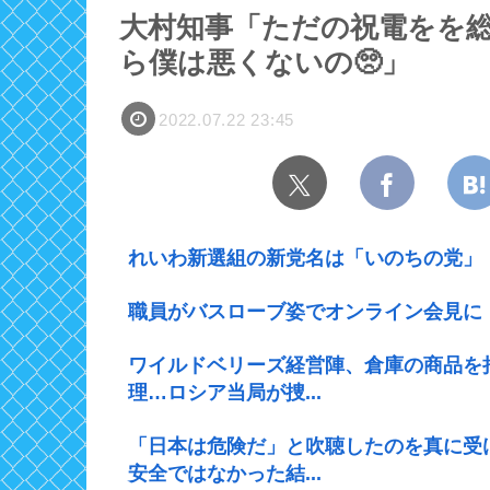
大村知事「ただの祝電をを
ら僕は悪くないの🥺」
2022.07.22 23:45
れいわ新選組の新党名は「いのちの党」
職員がバスローブ姿でオンライン会見に
ワイルドベリーズ経営陣、倉庫の商品を
理…ロシア当局が捜...
「日本は危険だ」と吹聴したのを真に受
安全ではなかった結...