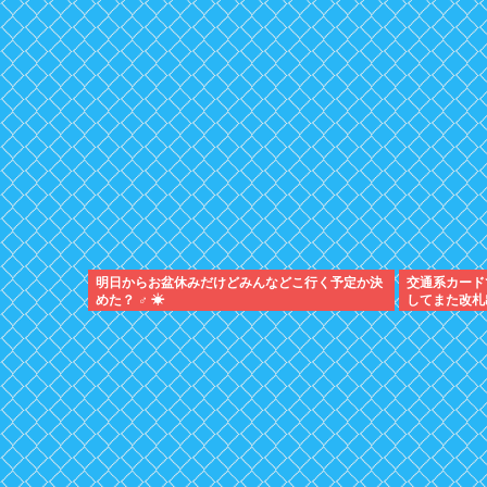
明日からお盆休みだけどみんなどこ行く予定か決
交通系カード
めた？ ‍♂ ☀
してまた改札