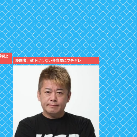
減税よ
愛国者、値下げしない弁当屋にブチギレ