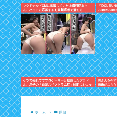
マクドナルドCMに出演していた上國料萌衣さ
『IDOL RUN
ん、バイトに応募するも書類選考で落ちる
Juice=Jui
ケツで売れててプロゲーマーと結婚したグラド
坊さんを今す
ル、息子の「自閉スペクトラム症」診断にショッ
画像がこちら
クで泣く
ホーム
嫌儲