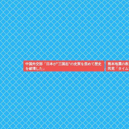
中国外交部「日本が”三国志”の史実を歪めて歴史
熊本地震の夜
を破壊した」
民党「タイム
て中止したい