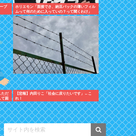
ーブ
ホリエモン「面接でさ、納豆パックの薄いフィル
ムって何のために入っていの？って聞くわけ」
しただ
【悲報】内田りこ「社会に戻りたいです」←こ
して困
れ！