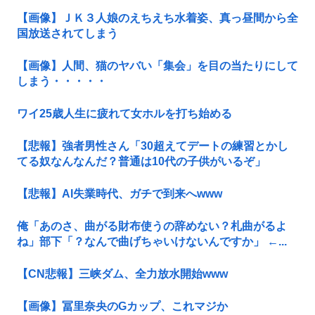
【画像】ＪＫ３人娘のえちえち水着姿、真っ昼間から全
国放送されてしまう
【画像】人間、猫のヤバい「集会」を目の当たりにして
しまう・・・・・
ワイ25歳人生に疲れて女ホルを打ち始める
【悲報】強者男性さん「30超えてデートの練習とかし
てる奴なんなんだ？普通は10代の子供がいるぞ」
【悲報】AI失業時代、ガチで到来へwww
俺「あのさ、曲がる財布使うの辞めない？札曲がるよ
ね」部下「？なんで曲げちゃいけないんですか」 ←...
【CN悲報】三峡ダム、全力放水開始www
【画像】冨里奈央のGカップ、これマジか