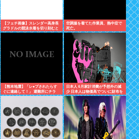
【フェチ画像】スレンダー高身長
空調服を着てた作業員、熱中症で
グラドルの競泳水着を切り刻むと
死亡。
ヌルヌル 大開脚×マッサージ
【鹿】
【熊本地震】「レ●プされたらす
日本人 6月家計消費が予想外の減
ぐに連絡して！」 避難所にチラ
少 日本人は物価高でついに財布を
シ。 無料で緊急避妊薬を届けるシ
閉じる、金を使わなくなる 使える
ステムを実現へ
金がもう無いからだった