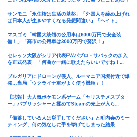
サンモニ「永住権は生活の基盤」「外国人を締め上げれ
ば日本人が生きやすくなる発想間違い」「ヘイト」
マスゴミ「韓国大統領の公用車は6000万円で安全装
備！」「高市の公用車は3000万円で贅沢！」
セレッソ大阪がシリア代表FWパブロ・サバックの加入
を正式発表 「何曲か一緒に歌えたらいいですね！...
ブルガリアにドローンが侵入、ルーマニア国境付近で爆
発…当局「ウクライナ軍がよく使う機種」！
【悲報】大人気ポケモン系ゲーム「ヤリステメスブタ
ー」パブリッシャーと揉めてSteamの売上が入ら...
「備蓄している人は挙手してください」と町内会のミー
ティング、何の気なしに手を挙げてしまった結果…...