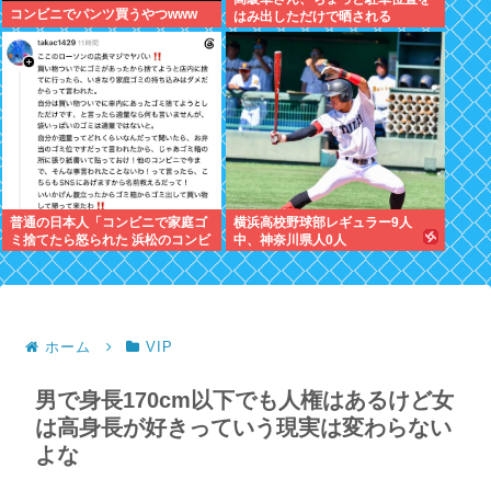
コンビニでパンツ買うやつwww
はみ出しただけで晒される
wwwWwwWWw
普通の日本人「コンビニで家庭ゴ
横浜高校野球部レギュラー9人
ミ捨てたら怒られた 浜松のコンビ
中、神奈川県人0人
ニもう行かない」
ホーム
VIP
男で身長170cm以下でも人権はあるけど女
は高身長が好きっていう現実は変わらない
よな