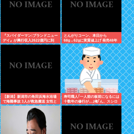
『スパイダーマン:ブランドニュー
とんがりコーン、本日から
デイ』が興行収入2622億円に到
68g→62gに実質値上げ 発売48年
達！2週目も好調に推移へ
で初の箱縮小 メーカー「CO2も
1067トン削減できます笑」
【新潟】新潟市の角田浜海水浴場
寿司職人｢一人前の板前になるには
で海難事故 3人が救急搬送 女性と
十数年の修行が…｣俺｢ん、スシロ
男児が心肺停止 男性は意識あり
ーでいいっしょ(笑)あんまかわん
ねｗ｣