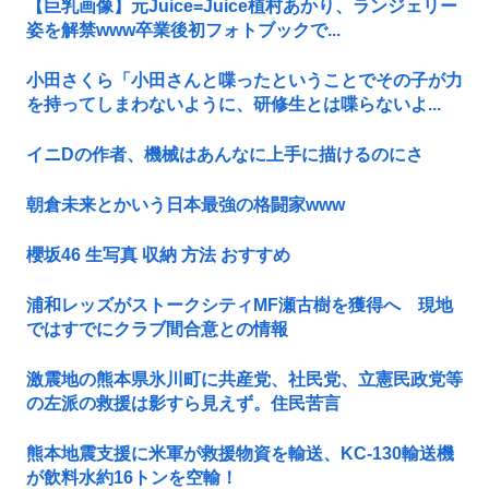
【巨乳画像】元Juice=Juice植村あかり、ランジェリー
姿を解禁www卒業後初フォトブックで...
小田さくら「小田さんと喋ったということでその子が力
を持ってしまわないように、研修生とは喋らないよ...
イニDの作者、機械はあんなに上手に描けるのにさ
朝倉未来とかいう日本最強の格闘家www
櫻坂46 生写真 収納 方法 おすすめ
浦和レッズがストークシティMF瀬古樹を獲得へ 現地
ではすでにクラブ間合意との情報
激震地の熊本県氷川町に共産党、社民党、立憲民政党等
の左派の救援は影すら見えず。住民苦言
熊本地震支援に米軍が救援物資を輸送、KC-130輸送機
が飲料水約16トンを空輸！