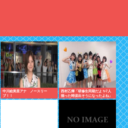
中川絵美里アナ ノースリー
西村乙輝「研修生同期だよ ✨7人
ブ！！
揃った時涙出そうになったよね」