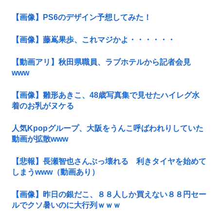
【画像】PS6のデザイン予想してみた！
【画像】藤嶌果歩、これマジかよ・・・・・・
【動画アリ】秋田県職員、ラブホテルから記者会見
www
【画像】雛形あきこ、48歳写真集で見せたハイレグ水
着のお乳がヌケる
人気Kpopグループ、大阪をうんこ呼ばわれりしていた
動画が拡散www
【悲報】長瀬智也さんぶっ壊れる 利きタイヤを始めて
しまうwww（動画あり）
【画像】昨日の銀だこ、８８人しか買えない８８円セー
ルでクソ暑いのに大行列ｗｗｗ