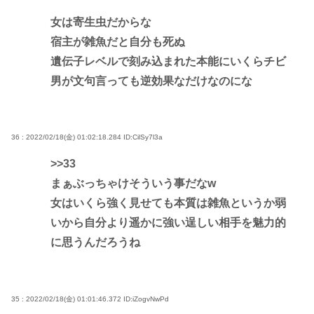
女は寄生虫だからな
宿主が雑魚だと自分も死ぬ
遺伝子レベルで刻み込まれた本能にいくらチビ
男が文句言っても逆効果なだけなのにな
36 : 2022/02/18(金) 01:02:18.284
ID:CilSy7l3a
>>33
まぁぶっちゃけそういう事だなw
女はいくら強く見せても本質は雑魚というか弱
いから自分より遥かに強い逞しい相手を魅力的
に思うんだろうね
35 : 2022/02/18(金) 01:01:46.372
ID:iZogvNwPd