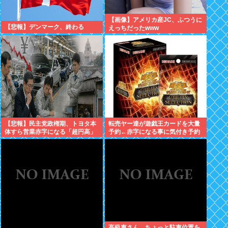
【画像】アメリカ産JC、ふつうに
【悲報】デンマーク、終わる
えっちだったwww
【悲報】民主党政権期、トヨタ本
転売ヤー達が遊戯王カードを大量
体すら営業赤字になる「超円高」
予約←赤字になる事に気付き予約
…中小企業の景況も厳しい水準だ
キャンセル放置開始
った←これエグいよな
高級車さん、ちょっと駐車位置を