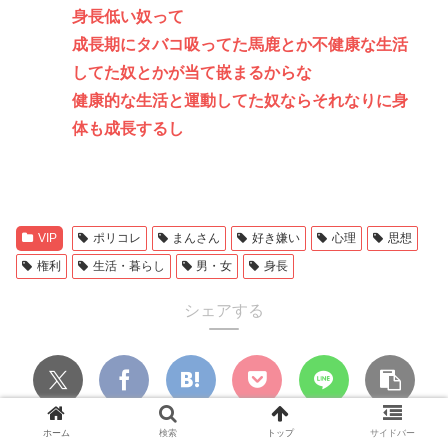
身長低い奴って
成長期にタバコ吸ってた馬鹿とか不健康な生活
してた奴とかが当て嵌まるからな
健康的な生活と運動してた奴ならそれなりに身
体も成長するし
VIP
ポリコレ
まんさん
好き嫌い
心理
思想
権利
生活・暮らし
男・女
身長
シェアする
ホーム
検索
トップ
サイドバー