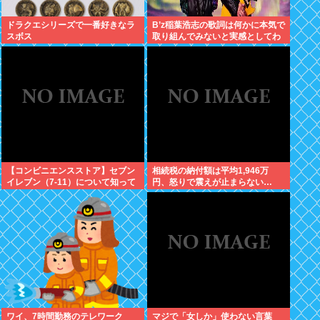
ドラクエシリーズで一番好きなラ
B’z稲葉浩志の歌詞は何かに本気で
スボス
取り組んでみないと実感としてわ
からない
【コンビニエンスストア】セブン
相続税の納付額は平均1,946万
イレブン（7-11）について知って
円、怒りで震えが止まらない…
いること
ワイ、7時間勤務のテレワーク
マジで「女しか」使わない言葉