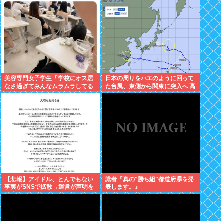
美容専門女子学生「学校にオス居
日本の周りをハエのように回って
なさ過ぎてみんなムラムラしてる
た台風、東側から関東に突入へ 高
」
市
【悲報】アイドル、とんでもない
識者『真の"勝ち組"都道府県を発
事実がSNSで拡散→運営が声明を
表します。』
発表www