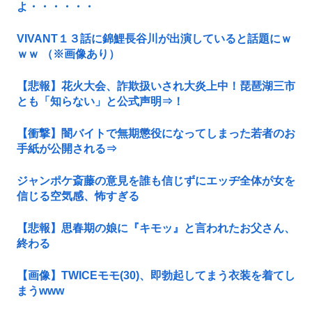
よ・・・・・・
VIVANT１３話に錦鯉長谷川が出演していると話題にｗ
ｗｗ （※画像あり）
【悲報】花火大会、詐欺扱いされ大炎上中！琵琶湖三市
とも「知らない」と公式声明⇒！
【衝撃】闇バイトで無期懲役になってしまった若者のお
手紙が公開される⇒
ジャンポケ斎藤の意見を誰も信じずにエッヂ全体が女を
信じる空気感、怖すぎる
【悲報】思春期の娘に『キモッ』と言われたお父さん、
終わる
【画像】TWICEモモ(30)、即勃起してまう衣装を着てし
まうwww