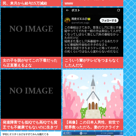
民、来月から給与15万減給
www
女の子を脱がせてこの下着だった
こういう輩がテレビをつまらなく
ら正直萎えるよな
したんだな
発達障害でも低IQでも高IQでも貧
【画像】この日本人男性、前世で
乏でも不健康でもないのに生きづ
世界救っただろ。妻のウクライナ
らい奴www
女性が可愛すぎる件