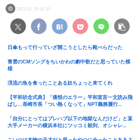
2022.02.18 01:15
日傘もって行っていざ開こうとしたら靴べらだった
青雲のCMソングをちいかわの劇中歌だと思っていた模
様
渓流の魚を食ったことある奴ちょっと来てくれ
【平和祈念式典】「痛恨のエラー」平和宣言一文読み飛
ばし…長崎市長「つい熱くなって」NPT義務履行...
「自分にとってはプレハブ以下の地獄なんだけど」と某
大手メーカーの横浜本社にツッコミ殺到、オシャレ...
こいつは本物の天才だと思ったやつに会ったことある？