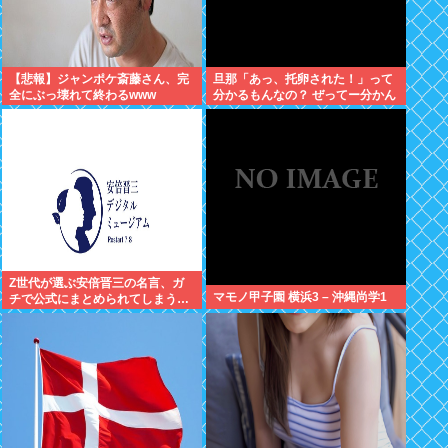
【悲報】ジャンポケ斎藤さん、完
旦那「あっ、托卵された！」って
全にぶっ壊れて終わるwww
分かるもんなの？ ぜってー分かん
ないだろ。
Z世代が選ぶ安倍晋三の名言、ガ
マモノ甲子園 横浜3 – 沖縄尚学1
チで公式にまとめられてしまう…
✨