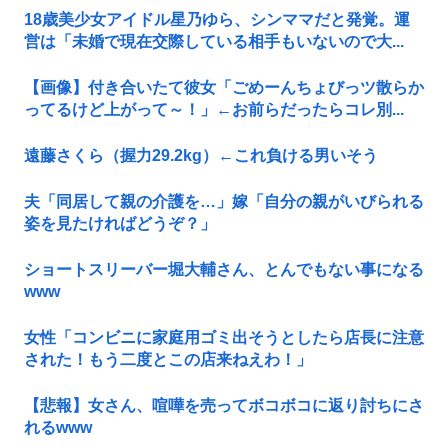
18歳美少女アイドル星乃ゆら、シンママだと発覚。運
営は「未婚で現在交際している相手もいないので大...
【画像】付き合いたて彼女「ごめーんちょびっツ散らか
ってるけど上がって～！」←お前らだったらコレ別...
遠藤さくら（握力29.2kg）←これ負ける男いそう
夫「同居して親の介護を…」嫁「自分の親がいびられる
姿を見たければどうぞ？」
ショートスリーバー堀大輔さん、とんでもない事になる
www
女性「コンビニに家庭用ゴミ出そうとしたら店長に注意
された！もう二度とこの店来ねえわ！」
【悲報】女さん、喧嘩を売ってボコボコに返り討ちにさ
れるwww