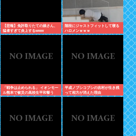
【悲報】免許取りたての娘さん、
階段にジャストフィットして寝る
猛者すぎて炎上するwww
ハロメンｗｗｗ
「戦争は止められる」 イオンモー
平成ノブシコブシの吉村が生き残
ル熊本で被災の高校生平和誓う
って相方が消えた理由