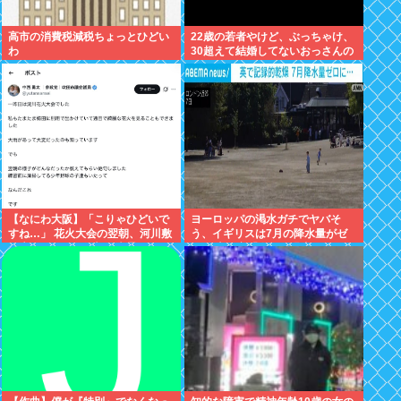
高市の消費税減税ちょっとひどい
22歳の若者やけど、ぶっちゃけ、
わ
30超えて結婚してないおっさんの
こと見下してる
【なにわ大阪】「こりゃひどいで
ヨーロッパの渇水ガチでヤバそ
すね…」 花火大会の翌朝、河川敷
う、イギリスは7月の降水量がゼ
に広がっていた衝撃の光景
ロに 専門家「今年は過去最悪の不
作になる可能性」