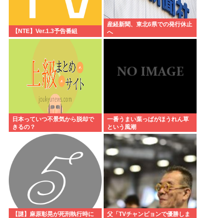
産経新聞、東北6県での発行休止
【NTE】Ver.1.3予告番組
へ
日本っていつ不景気から脱却で
一番うまい葉っぱがほうれん草
きるの？
という風潮
【謎】麻原彰晃が死刑執行時に
父「TVチャンピョンで優勝しま