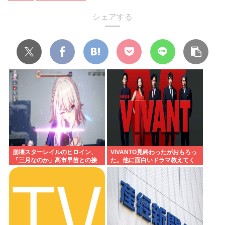
シェアする
崩壊スターレイルのヒロイン、
VIVANTO見終わったがおもろっ
「三月なのか」高市早苗との接
た。他に面白いドラマ教えてく
点があまりにも多すぎる。もし
れ
かして早苗がモデル？