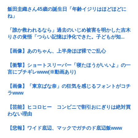
飯田圭織さん45歳の誕生日「年齢イジリはほどほどに
ね」
「誰か救われるなら」過去のいじめ被害を明かした吉木
りさの覚悟「つらい記憶は浄化できた。子どもが知...
【画像】あのちゃん、上半身ほぼ裸でご乱心
【衝撃】ショートスリーパー「寝たほうがいいよ」の一
言にブチギレwww(※動画あり)
【画像】「東京ばな奈」の狂気を感じるフォントがコチ
ラwww
【芸能】ヒコロヒー コンビニで割引おにぎりは絶対買
わない理由
【悲報】ワイド底辺、マックでガチのド底辺飯www