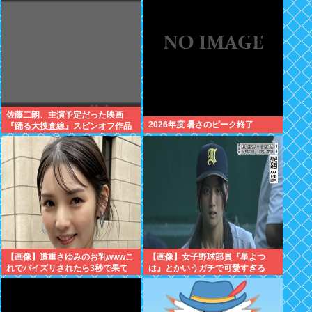
突入
佐藤二朗、主演予定だった映画
2026年度 暑さのピーク終了
『踊る大捜査線』スピンオフ作品
の撮影中止
【画像】道重さゆみのお乳wwwこ
【画像】女子野球部員『星よつ
れでパイズリされたら3秒で果て
は』とかいうガチで可愛すぎる
るだろ
JKwww