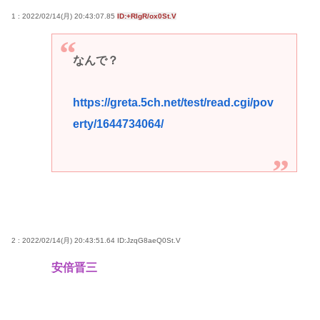
1 : 2022/02/14(月) 20:43:07.85
ID:+RIgR/ox0St.V
なんで？
https://greta.5ch.net/test/read.cgi/pov
erty/1644734064/
2 : 2022/02/14(月) 20:43:51.64
ID:JzqG8aeQ0St.V
安倍晋三