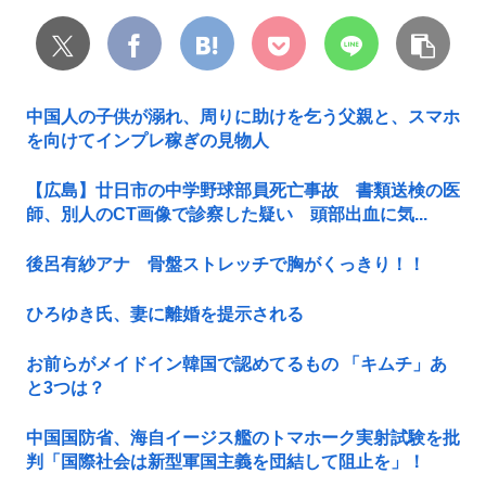
中国人の子供が溺れ、周りに助けを乞う父親と、スマホ
を向けてインプレ稼ぎの見物人
【広島】廿日市の中学野球部員死亡事故 書類送検の医
師、別人のCT画像で診察した疑い 頭部出血に気...
後呂有紗アナ 骨盤ストレッチで胸がくっきり！！
ひろゆき氏、妻に離婚を提示される
お前らがメイドイン韓国で認めてるもの 「キムチ」あ
と3つは？
中国国防省、海自イージス艦のトマホーク実射試験を批
判「国際社会は新型軍国主義を団結して阻止を」！