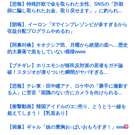
【悲報】特殊詐欺で金を取られた女性、SNSの「詐欺
師に騙し取られたお金、取り戻せます」」に釣られ...
【朗報】 イーロン「Xでインプレゾンビが多すぎるから
収益分配プログラムやめるわ」
【阿鼻叫喚】キオクシア民、月曜から絶望の底へ…歴史
的大暴落で息をしていない模様www
【ブチギレ】ホリエモンが移民反対派の若者をガチ論
破！スタジオが凍りついた瞬間がヤバすぎる…
【悲報】テレ東・田中瞳アナ、ロケ中の「勝手に撮影す
る人」に苦言「面識のない方にカメラを向けられる...
【衝撃動画】韓国アイドルのエ□売り、とうとう一線を
超えてしまう！【乳首あり】
【画像】ギャル「妹の豊胸お○ぱいおもろすぎ！」www