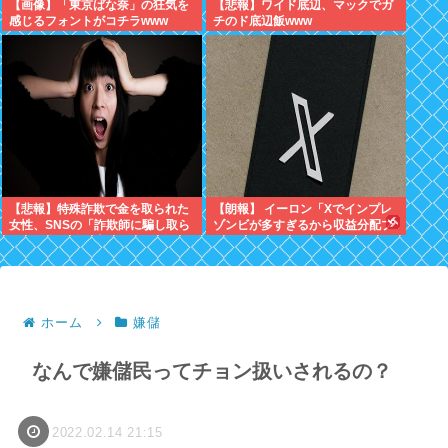
【画像】「東京ばな奈」の狂気を
【悲報】ワイド底辺、マックでガ
感じるフォントがコチラwww
チのド底辺飯www
【悲報】特殊詐欺で金を取られた
【朗報】 イーロン「Xでインプレ
女性、SNSの「詐欺師に騙し取ら
ゾンビが多すぎるから収益分配プ
れたお金、取り戻せます」」に釣
ログラムやめるわ」
られさらに240万円失うwww
ホーム
嫌儲
なんで嫌儲民ってチョン扱いされるの？
2022.02.14 21:15