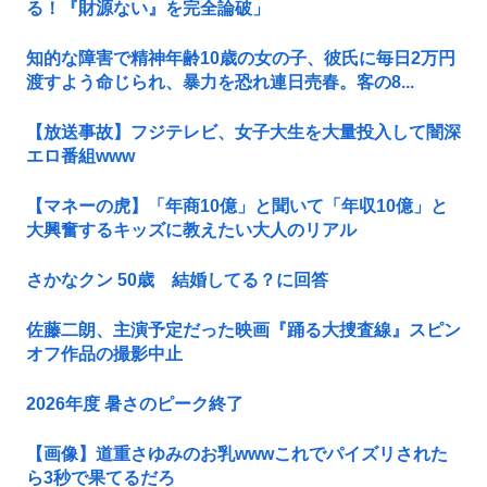
る！『財源ない』を完全論破」
知的な障害で精神年齢10歳の女の子、彼氏に毎日2万円
渡すよう命じられ、暴力を恐れ連日売春。客の8...
【放送事故】フジテレビ、女子大生を大量投入して闇深
エロ番組www
【マネーの虎】「年商10億」と聞いて「年収10億」と
大興奮するキッズに教えたい大人のリアル
さかなクン 50歳 結婚してる？に回答
佐藤二朗、主演予定だった映画『踊る大捜査線』スピン
オフ作品の撮影中止
2026年度 暑さのピーク終了
【画像】道重さゆみのお乳wwwこれでパイズリされた
ら3秒で果てるだろ