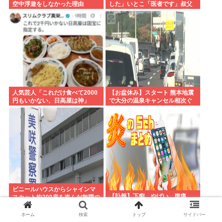
空中浮遊をしなかった理由
した」いとこ「医者です」叔父
「三菱の宇宙/防衛開発の結構偉
い人です」
人気芸人「これだけ食べて2000
【お盆休み】スタート 熊本地震
円もいかない、日高屋は神」
で大分の温泉キャンセル相次ぐ
被害なしでも旅行先変更
ビニールハウスからシャインマ
【訃報】下痢…やばい、腹痛
スカット約200房を盗んだ無職の
男逮捕 岡山
ホーム
検索
トップ
サイドバー