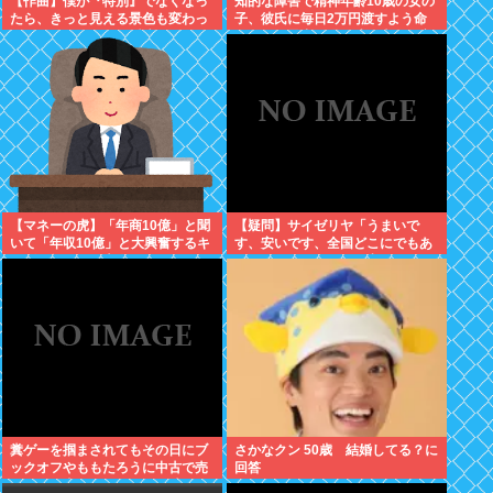
【作曲】僕が『特別』でなくなっ
知的な障害で精神年齢10歳の女の
たら、きっと見える景色も変わっ
子、彼氏に毎日2万円渡すよう命
てしまう。⋯だから曖昧でいい。
じられ、暴力を恐れ連日売春。客
どうか、白黒ハッキリさせないで
の82歳を殺害し逮捕
【マネーの虎】「年商10億」と聞
【疑問】サイゼリヤ「うまいで
いて「年収10億」と大興奮するキ
す、安いです、全国どこにでもあ
ッズに教えたい大人のリアル
ります」←こいつの弱点
糞ゲーを掴まされてもその日にブ
さかなクン 50歳 結婚してる？に
ックオフやももたろうに中古で売
回答
りつける事ができなくなる時代に