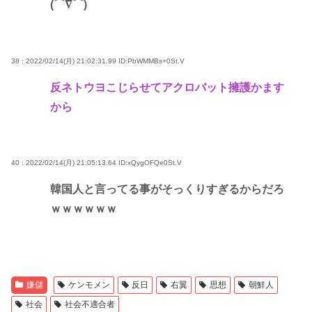
(⌒∇⌒)
38 : 2022/02/14(月) 21:02:31.99
ID:PbWMMBs+0St.V
反ネトウヨこじらせてアクロバット擁護かます
から
40 : 2022/02/14(月) 21:05:13.64
ID:xQygOFQe0St.V
韓国人と言ってる事がそっくりすぎるからだろ
ｗｗｗｗｗｗ
嫌儲
ケンモメン
反日
右翼
思想
朝鮮人
社会
社会不適合者