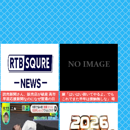
読売新聞さん、販売店が破産 高市
嫁「はいはい抜いてやるよ。でも
早苗応援新聞なのになぜ普通の日
これでまた半年は接触無しな」 暗
本人は買い支えないの？
黙のこれツラ過ぎるだろ