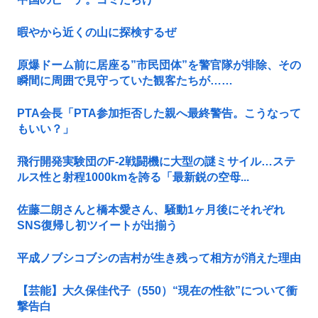
暇やから近くの山に探検するぜ
原爆ドーム前に居座る”市民団体”を警官隊が排除、その
瞬間に周囲で見守っていた観客たちが……
PTA会長「PTA参加拒否した親へ最終警告。こうなって
もいい？」
飛行開発実験団のF-2戦闘機に大型の謎ミサイル…ステ
ルス性と射程1000kmを誇る「最新鋭の空母...
佐藤二朗さんと橋本愛さん、騒動1ヶ月後にそれぞれ
SNS復帰し初ツイートが出揃う
平成ノブシコブシの吉村が生き残って相方が消えた理由
【芸能】大久保佳代子（550）“現在の性欲”について衝
撃告白