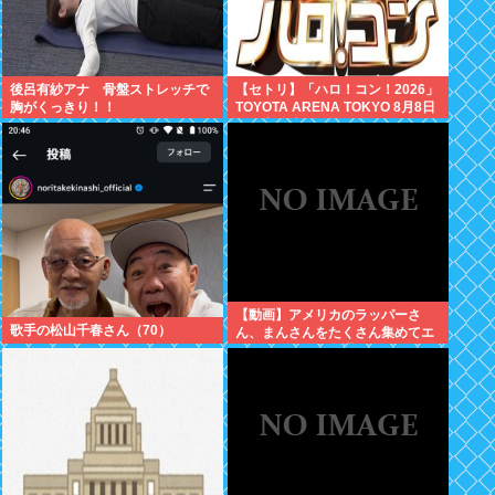
後呂有紗アナ 骨盤ストレッチで
【セトリ】「ハロ！コン！2026」
胸がくっきり！！
TOYOTA ARENA TOKYO 8月8日
昼・夜公演セットリス
【動画】アメリカのラッパーさ
歌手の松山千春さん（70）
ん、まんさんをたくさん集めてエ
チエチダンスを全裸で踊るMVを撮
ってしまう❤