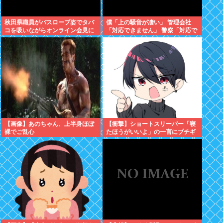
秋田県職員がバスローブ姿でタバ
僕「上の騒音が凄い」 管理会社
コを吸いながらオンライン会見に
「対応できません」 警察「対応で
どこのお貴族様だよw
きません」
【画像】あのちゃん、上半身ほぼ
【衝撃】ショートスリーパー「寝
裸でご乱心
たほうがいいよ」の一言にブチギ
レwww(※動画あり)