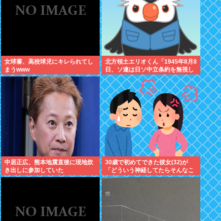
女球審、高校球児にキレられてし
北方領土エリオくん「1945年8月8
まうwww
日、ソ連は日ソ中立条約を無視し
宣戦布告、翌9日に日本への侵攻
を開始したぜ！」
中居正広、熊本地震直後に現地炊
30歳で初めてできた彼女(32)が
き出しに参加していた
「どういう神経してたらそんなこ
と言えるの？」と激怒、その理由
がｗｗｗ