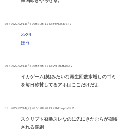
韓国叩きやらせる。
35 : 2022/02/14(月) 20:58:25.11
ID:56viKlqJ0St.V
>>29
ほう
30 : 2022/02/14(月) 20:55:05.71
ID:yVFjoEtS0St.V
イカゲーム(笑)みたいな再生回数水増しのゴミ
を毎日称賛してるアホはここだけだよ
31 : 2022/02/14(月) 20:55:09.98
ID:9TNGfep0aSt.V
スクリプト召喚スレなのに先にきたむらが召喚
される喜劇