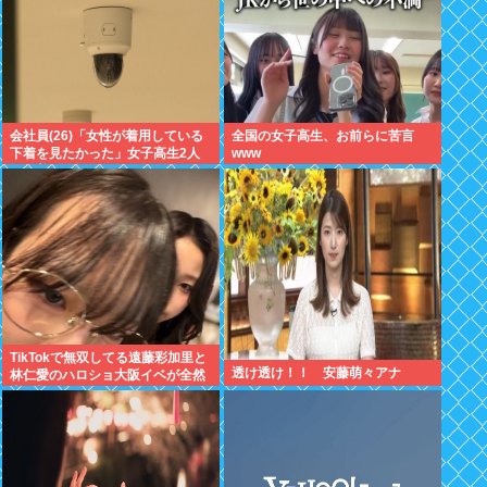
会社員(26)「女性が着用している
全国の女子高生、お前らに苦言
下着を見たかった」女子高生2人
www
の下着を盗撮
TikTokで無双してる遠藤彩加里と
透け透け！！ 安藤萌々アナ
林仁愛のハロショ大阪イベが全然
売り切れないのは何故？ボトム2
の有