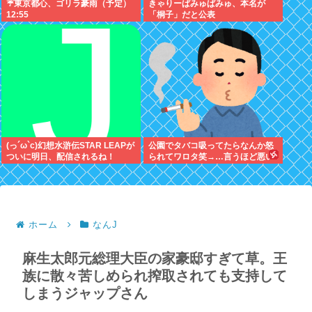
☔東京都心、ゴリラ豪雨（予定）
きゃりーぱみゅぱみゅ、本名が
12:55
「桐子」だと公表
(っ´ω`c)幻想水滸伝STAR LEAPが
公園でタバコ吸ってたらなんか怒
ついに明日、配信されるね！
られてワロタ笑→…言うほど悪い
か？
ホーム
なんJ
麻生太郎元総理大臣の家豪邸すぎて草。王
族に散々苦しめられ搾取されても支持して
しまうジャップさん