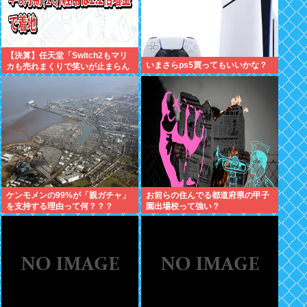
【決算】任天堂「Switch2もマリ
いまさらps5買ってもいいかな？
カも売れまくりで笑いが止まらん
どすえ！」連結経常利益は前年同
期比2.2倍の2061億円に
ケンモメンの99%が「親ガチャ」
お前らの住んでる都道府県の甲子
を支持する理由って何？？？
園出場校って強い？