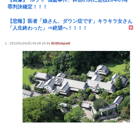
罪判決確定！！！
【悲報】医者「娘さん、ダウン症です」キラキラ女さん
「人生終わった」⇒絶望へ！！！！
1 : 2022/01/24(月) 04:49:10.64
ID:fZlslqsm0