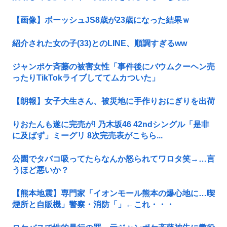
【画像】ボーッシュJS8歳が23歳になった結果ｗ
紹介された女の子(33)とのLINE、順調すぎるww
ジャンポケ斉藤の被害女性「事件後にバウムクーヘン売
ったりTikTokライブしててムカついた」
【朗報】女子大生さん、被災地に手作りおにぎりを出荷
りおたんも遂に完売が! 乃木坂46 42ndシングル「是非
に及ばず」ミーグリ 8次完売表がこちら...
公園でタバコ吸ってたらなんか怒られてワロタ笑→…言
うほど悪いか？
【熊本地震】専門家「イオンモール熊本の爆心地に…喫
煙所と自販機」警察・消防「」←これ・・・