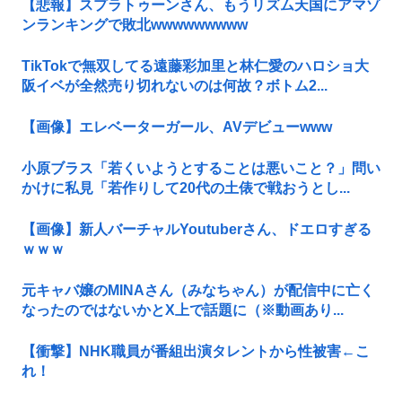
【悲報】スプラトゥーンさん、もうリズム天国にアマゾ
ンランキングで敗北wwwwwwwww
TikTokで無双してる遠藤彩加里と林仁愛のハロショ大
阪イベが全然売り切れないのは何故？ボトム2...
【画像】エレベーターガール、AVデビューwww
小原ブラス「若くいようとすることは悪いこと？」問い
かけに私見「若作りして20代の土俵で戦おうとし...
【画像】新人バーチャルYoutuberさん、ドエロすぎる
ｗｗｗ
元キャバ嬢のMINAさん（みなちゃん）が配信中に亡く
なったのではないかとX上で話題に（※動画あり...
【衝撃】NHK職員が番組出演タレントから性被害←こ
れ！