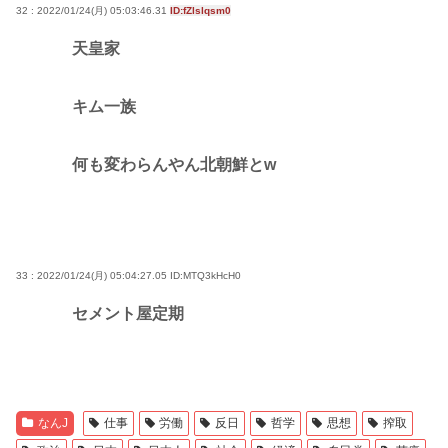
32 : 2022/01/24(月) 05:03:46.31
ID:fZlslqsm0
天皇家
キム一族
何も変わらんやん北朝鮮とw
33 : 2022/01/24(月) 05:04:27.05
ID:MTQ3kHcH0
セメント屋定期
なんJ
仕事
労働
反日
哲学
思想
搾取