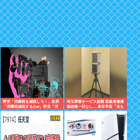
野党「消費税を減税しろ！」政府
埼玉県警オービス盗難 容疑者逮捕
「消費税減税するわw」野党「消
後続報一切なし… 高市早苗「法を
費税を減税するな！」
尊重わよ