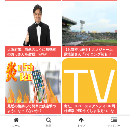
大阪府警、当然のように無抵抗
【お気持ち表明】元メジャー上
のおっさんを射殺…www
原浩治さん『7イニング制もドー
ムも反対。球児の生の声を聞
け！』
最近の警察って簡単に鉄砲撃つ
出た、スペース☆ダンディ OP岡
ようになってないか？
村靖幸でEDやくしまるえつこな
のに内容が意味不明なアニメ
ホーム
検索
トップ
サイドバー