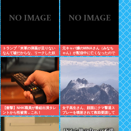
トランプ「米軍の弾薬が足りない
元キャバ嬢のMINAさん（みなち
なんて嘘だからな、リークした奴
ゃん）が配信中に亡くなったので
は懲役刑だ！」
はないかとX上で話題に（※動画
あり）
【衝撃】NHK職員が番組出演タレ
女子高生さん、顔面にクマ撃退ス
ントから性被害←これ！
プレーを噴射されて救助要請して
しまう