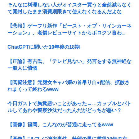
そんなに料理しない人がオイスター買うと全然減らなく
て開封したまま消費期限きて使えなくなるんだよな
【悲報】ゲーフリ新作「ビースト・オブ・リインカーネ
ーション」、老舗レビューサイトからボロクソ言わ...
ChatGPTに聞いた10年後の18期
【正論】有吉氏、「テレビ見ない」発言をする無神経な
一般人に憤慨
【閲覧注意】元臆女キャバ嬢の首吊り自●配信、拡散さ
れまくって終わるwww
今日ガストで胸糞悪いことがあった→…カップルとバト
ルしてあわや警察沙汰だったんだがどっちが悪い？
【画像】福岡、こんなのが普通に走ってるwww
【画像】“ルフィ”強盗事件、幹部の男に懲役20年の有