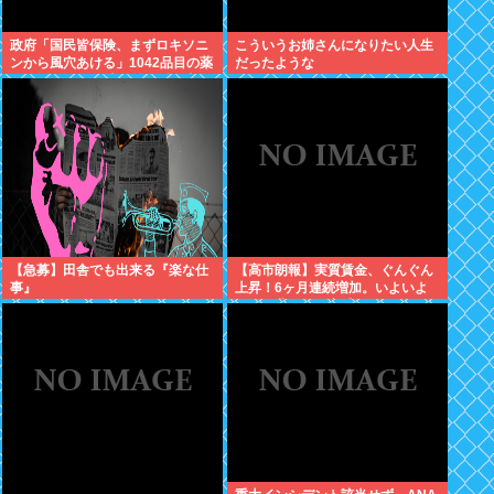
政府「国民皆保険、まずロキソニ
こういうお姉さんになりたい人生
ンから風穴あける」1042品目の薬
だったような
価4分の1を保険適用外で財布直
撃、2027年3月開始
【急募】田舎でも出来る『楽な仕
【高市朗報】実質賃金、ぐんぐん
事』
上昇！6ヶ月連続増加。いよいよ
国民も豊かさを実感か？インフレ
加速しなければ