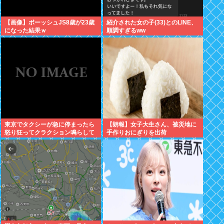
【画像】ボーッシュJS8歳が23歳
紹介された女の子(33)とのLINE、
になった結果ｗ
順調すぎるww
東京でタクシーが急に停まったら
【朗報】女子大生さん、被災地に
怒り狂ってクラクション鳴らして
手作りおにぎりを出荷
るやつ、だいたい田舎ナンバー
www