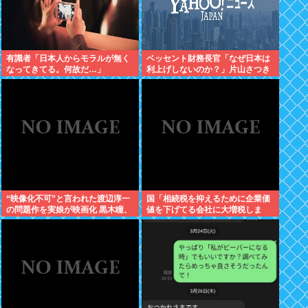
有識者「日本人からモラルが無く
ベッセント財務長官「なぜ日本は
なってきてる。何故だ…」
利上げしないのか？」片山さつき
との会談で激怒していた
“映像化不可”と言われた渡辺淳一
国「相続税を抑えるために企業価
の問題作を実娘が映画化 黒木瞳、
値を下げてる会社に大増税しま
西岡徳馬、吉田羊が出演
す。低PBRの会社は大増税を覚悟
せよ」