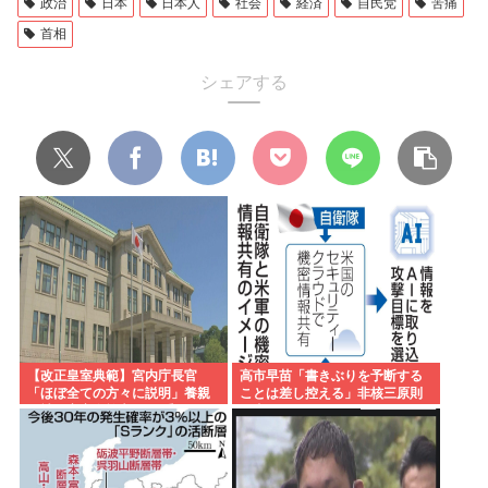
政治
日本
日本人
社会
経済
自民党
苦痛
首相
シェアする
【改正皇室典範】宮内庁長官
高市早苗「書きぶりを予断する
「ほぼ全ての方々に説明」養親
ことは差し控える」非核三原則
候補の宮家皇族方に 男系男子の
見直しについて
養子候補は「把握せず」