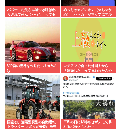
パズー「お父さん嘘つき呼ばわ
めっちゃカメレオン（めちゃか
りされて死んじゃった」ってセ
め）、ハッカーがマップにマル
リフあるけど、どんな自殺方法
ウェア埋込み、大炎上www
だったの？
VIP発の流行を作りたい！٩( ‘ω’
マチアプで会った外国人から
)و
「妊娠した」って言われたんや
が
国産初、遠隔監視型の自動運転
平和の日に黙祷もせずデモで暴
トラクター クボタが来春に発売
れるパヨクさんたち