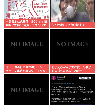
中部各地に危険度「Sランク」断
なんか凄いのが逮捕される
層帯 専門家「南海トラフだけで
なく直下型地震にも注意を」
【土用丑の日に食中毒】ドン・
おまえらが今までに使った事が
キホーテ出店の露店で「うなぎ
ある【ズル休み】の理由
の蒲焼」食べ14人が発熱や下痢