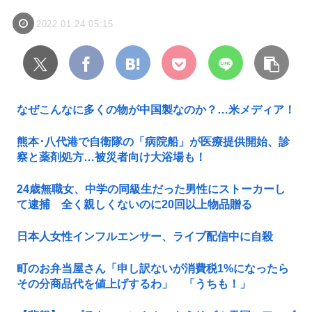
2022.01.24 05:15
なぜこんなに多くの物が中国製なのか？…米メディア！
熊本･八代港で自衛隊の「病院船」が医療提供開始、診
察と薬剤処方…被災者向け大浴場も！
24歳無職女、中学の同級生だった男性にストーカーし
て逮捕 全く親しくないのに20回以上物品贈る
日本人女性インフルエンサー、ライブ配信中に自殺
町のお弁当屋さん「申し訳ないが消費税1%になったら
その分商品代を値上げするわ」 「うちも！」