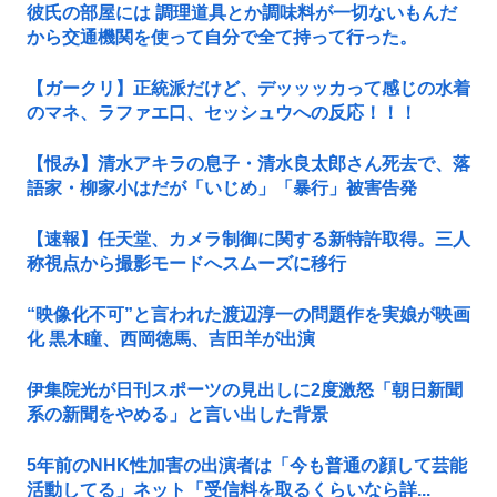
彼氏の部屋には 調理道具とか調味料が一切ないもんだ
から交通機関を使って自分で全て持って行った。
【ガークリ】正統派だけど、デッッッカって感じの水着
のマネ、ラファエ口、セッシュウへの反応！！！
【恨み】清水アキラの息子・清水良太郎さん死去で、落
語家・柳家小はだが「いじめ」「暴行」被害告発
【速報】任天堂、カメラ制御に関する新特許取得。三人
称視点から撮影モードへスムーズに移行
“映像化不可”と言われた渡辺淳一の問題作を実娘が映画
化 黒木瞳、西岡徳馬、吉田羊が出演
伊集院光が日刊スポーツの見出しに2度激怒「朝日新聞
系の新聞をやめる」と言い出した背景
5年前のNHK性加害の出演者は「今も普通の顔して芸能
活動してる」ネット「受信料を取るくらいなら詳...