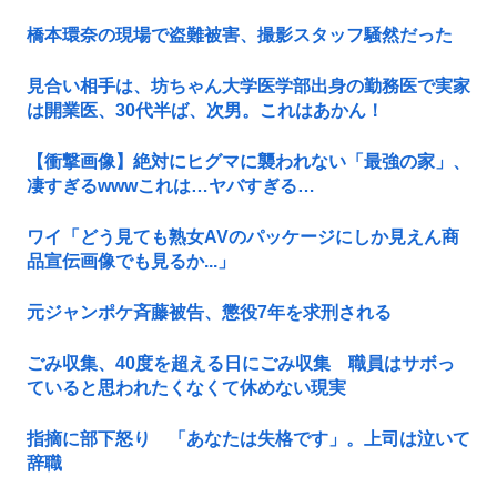
橋本環奈の現場で盗難被害、撮影スタッフ騒然だった
見合い相手は、坊ちゃん大学医学部出身の勤務医で実家
は開業医、30代半ば、次男。これはあかん！
【衝撃画像】絶対にヒグマに襲われない「最強の家」、
凄すぎるwwwこれは…ヤバすぎる…
ワイ「どう見ても熟女AVのパッケージにしか見えん商
品宣伝画像でも見るか...」
元ジャンポケ斉藤被告、懲役7年を求刑される
ごみ収集、40度を超える日にごみ収集 職員はサボっ
ていると思われたくなくて休めない現実
指摘に部下怒り 「あなたは失格です」。上司は泣いて
辞職