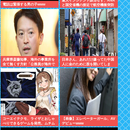
重大インシデント該当せず、ANA
電話は緊張する男の子www
と国交省機の接近で航空機衝突防
止装置（TCAS）の警報が作動し
たトラブル、羽田空港沖、全日空
に通知
兵庫県斎藤知事、海外の事業所を
日本さん、あれだけ嫌ってた中国
全て無くす方針「公務員が海外で
人に金のために股を開いてしま
遊ぶためにある」
う。白浜エリアの物件、買い手が
全員中国人で民泊ウハウハへ
コーエイテクモ、ライザとおしゃ
【画像】エレベーターガール、AV
べりできるゲームを発売。ムチム
デビューwww
チムワァ