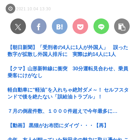
2021.10.04 13:30
【朝日新聞】「受刑者の4人に1人が外国人」 誤った
数字が拡散し外国人排斥に 実際は約14人に1人
【クマ】山形新幹線に衝突 30分運転見合わせ、乗員
乗客にけがなし
軽自動車に“軽油”を入れちゃ絶対ダメ～！ セルフスタ
ンドで後を絶たない「誤給油トラブル」！
７月の倒産件数、１０００件超えで今年最多に…
【動画】 黒猫がお布団にダイヴ・・・【再】
去年、友人が飼っていた秋田犬の魅力に取り憑かれ こ