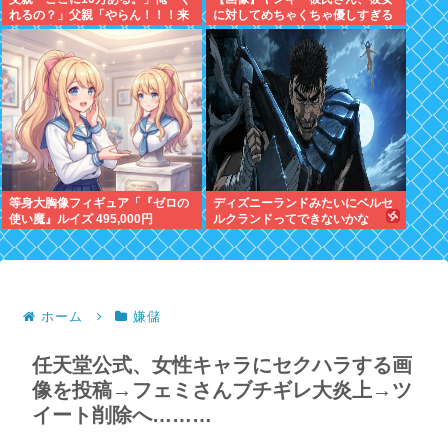
れるの？」父親「やらん！！！来
に対してめちゃくちゃ優しすぎる
週まで家を出ていってくれない
✨✨
か」
等身大胸像フィギュア「『ゼロの
ディズニーランドみたいにベルセ
使い魔』ルイズ 495,000円
ルクランドってできないかな
ホーム
嫌儲
任天堂公式、女性キャラにセクハラする画
像を投稿→フェミさんブチギレ大炎上→ツ
イート削除へ………