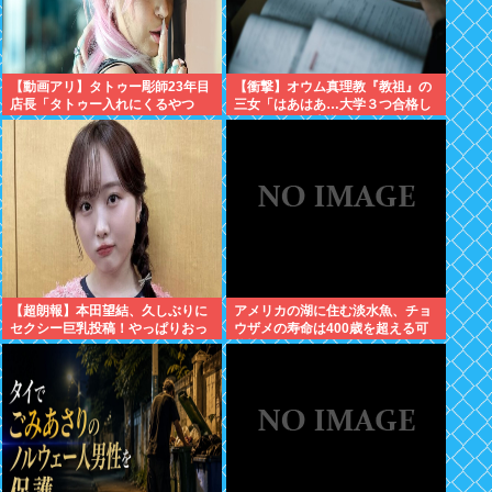
【動画アリ】タトゥー彫師23年目
【衝撃】オウム真理教『教祖』の
店長「タトゥー入れにくるやつ
三女「はあはあ…大学３つ合格し
99%バカです」←これ！
たぞ！！！」大学
「「「………」」」⇒！
【超朗報】本田望結、久しぶりに
アメリカの湖に住む淡水魚、チョ
セクシー巨乳投稿！やっぱりおっ
ウザメの寿命は400歳を超える可
ぱいでかかった！
能性