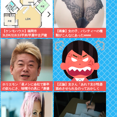
【ケンモハウス】福岡市
【画像】女の子、パンティーの種
3LDK/118.53平米/平屋中古戸建
類がこんなにあったwww
て/3,500万円 ありか？
ホリエモン「昼メシに会社で新卒
【正論】女さん「あれ？女が性器
の奴らにさ、味噌汁の具に『唐揚
舐めさせられるのっておかしく
げがない理由』わかるか？って聞
ね？」6まんいいね
いたの」