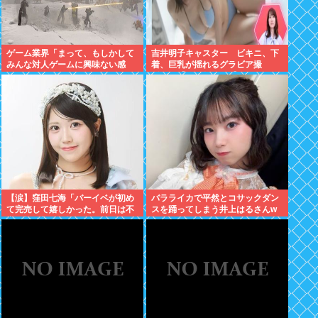
ゲーム業界「まって、もしかして
吉井明子キャスター ビキニ、下
みんな対人ゲームに興味ない感
着、巨乳が揺れるグラビア撮
じ…？」
影！！【GIF動画あり】
【涙】窪田七海「バーイベが初め
バラライカで平然とコサックダン
て完売して嬉しかった。前日は不
スを踊ってしまう井上はるさんw
安で朝4時まで泣いてた」