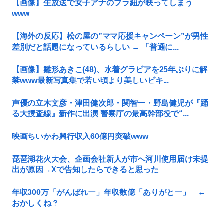
【画像】生放送で女子アナのブラ紐が映ってしまう
www
【海外の反応】松の屋の”ママ応援キャンペーン”が男性
差別だと話題になっているらしい → 「普通に...
【画像】雛形あきこ(48)、水着グラビアを25年ぶりに解
禁www最新写真集で若い頃より美しいビキ...
声優の立木文彦・津田健次郎・関智一・野島健児が『踊
る大捜査線』新作に出演 警察庁の最高幹部役で“...
映画ちいかわ興行収入60億円突破www
琵琶湖花火大会、企画会社新人が市へ河川使用届け未提
出が原因→Xで告知したらできると思った
年収300万「がんばれー」年収数億「ありがとー」 ←
おかしくね？