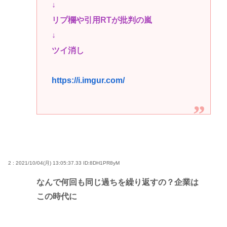
↓
リプ欄や引用RTが批判の嵐
↓
ツイ消し
https://i.imgur.com/
2 : 2021/10/04(月) 13:05:37.33
ID:8DH1PR8yM
なんで何回も同じ過ちを繰り返すの？企業は
この時代に