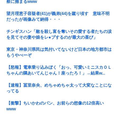
察に捕まるwww
望月理恵子容疑者(41)が義弟(44)を蹴り頃す 意味不明
だったが画像みて納得・・・
チンギスハン「敵を殺し富を奪いその愛する者たちの涙
を見てその妻や娘をレ●プするのが最大の喜び」
東京・神奈川県民は気付いてないけど日本の地方都市は
もうやべーぞ
【怒報】電車乗り込みぼく「おっ、可愛いミニスカＯＬ
ちゃんの隣あいてんじゃん！座ったろ！」→結果w...
【速報】冨里奈央、めちゃめちゃ太って大変なことにな
ってる
【衝撃】ちいかわのパン、お前らの想像の12倍高い
www