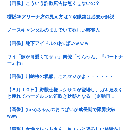
【画像】こういう詐欺広告は無くせないの？
櫻坂46アリーナ席の見え方は？双眼鏡は必要か解説
ノースキャンダルのままでいて欲しい芸能人
【画像】地下アイドルのお○ぱいｗｗｗ
ワイ「嫁が可愛くてサァ」同僚「うんうん、『パートナ
ー』ね」
【画像】川﨑桜の私服、これマジかよ・・・・・・
【８月１０日】野獣仕様レクサスが登場し、ガキ達を引
き連れてハーメルンの笛吹き状態となる （※動画...
【画像】(tuki)ちゃんのおつぱいが成長期で限界突破
www
【衝撃】女性タレントさん、ちょっと恐ろしい体験をし