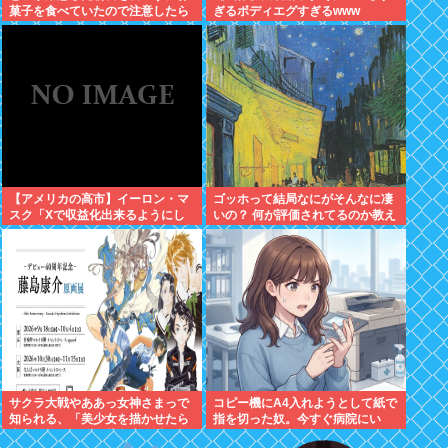
菓子を食べていたので注意したら
ぎるボディエグすぎるwww
あろうことか...
【アメリカの高市】イーロン・マ
ゴッホって結局なにがそんなに凄
スク「Xで収益化出来るようにし
いの？ 何が評価されてるのか教え
たら喜ぶだろなあ」「インプレゾ
て
ンビ大発生なんて想定外なんです
けど！
サクラ大戦やああっ女神さまっで
コピー機にA4入れようとして紙で
知られる、「美少女を描かせたら
指を切った奴。今すぐ病院にい
十傑」のひとり、藤島康介氏のデ
け。腕一本切断になってもしらん