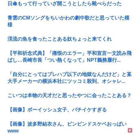
日傘もって行っていざ開こうとしたら靴べらだった
青雲のCMソングをちいかわの劇中歌だと思っていた模
様
渓流の魚を食ったことある奴ちょっと来てくれ
【平和祈念式典】「痛恨のエラー」平和宣言一文読み飛
ばし…長崎市長「つい熱くなって」NPT義務履行...
「自分にとってはプレハブ以下の地獄なんだけど」と某
大手メーカーの横浜本社にツッコミ殺到、オシャレ...
こいつは本物の天才だと思ったやつに会ったことある？
【画像】ボーイッシュ女子、バチイケすぎる
【画像】波多野結衣さん、ビンビンドスケベおっぱい
www