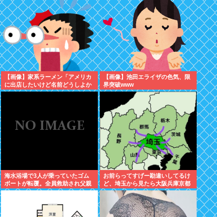
ビュー40周年を記念した原画展が
ぞ
開催！
【画像】家系ラーメン「アメリカ
【画像】池田エライザの色気、限
に出店したいけど名前どうしよか
界突破www
なぁ… せや！」
海水浴場で3人が乗っていたゴム
お前らってすげー勘違いしてるけ
ボートが転覆。全員救助され父親
ど、埼玉から見たら大阪兵庫京都
(37)は生き残る。子供の女児(13)
って地方でしかねえぞ？
と男児(8)は死亡