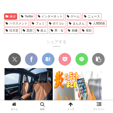
嫌儲
Twitter
インターネット
ゲーム
ニュース
ハラスメント
フェミ
ポリコレ
まんさん
人間関係
任天堂
思想
炎上
男・女
画像
発狂
シェアする
ホーム
検索
トップ
サイドバー
もう車はBYD「シーライオン6」
作者の権威とか気にする人はこ