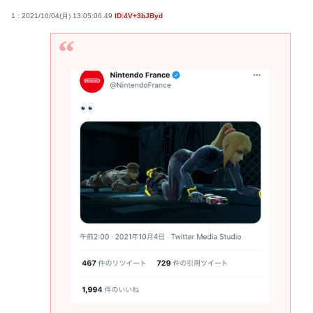
1 : 2021/10/04(月) 13:05:06.49
ID:4V+3bJByd