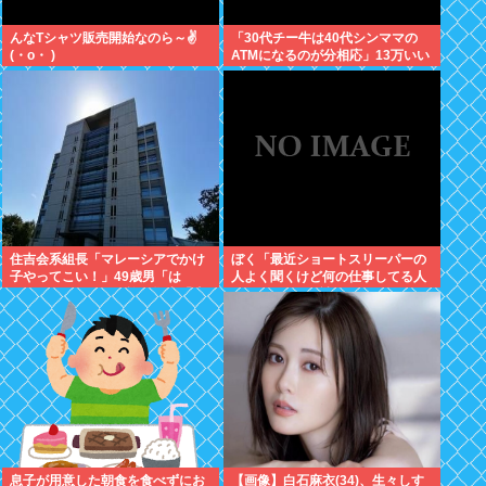
んなTシャツ販売開始なのら～✌
「30代チー牛は40代シンママの
(・o・ )
ATMになるのが分相応」13万いい
ね ‍♀
住吉会系組長「マレーシアでかけ
ぼく「最近ショートスリーパーの
子やってこい！」49歳男「は
人よく聞くけど何の仕事してる人
い、、、」→マレー詐欺拠点「適
なんやろ、wiki読んでみるか」
性検査不合格！送還！」組長ら、
男ボコボコに
息子が用意した朝食を食べずにお
【画像】白石麻衣(34)、生々しす