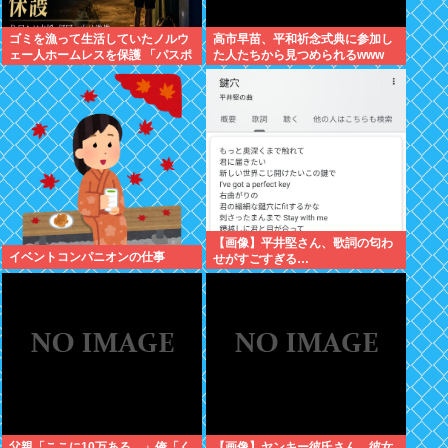
ゴミを漁って生活していたノルウ
高市早苗、平和祈念式典に参加し
ェー人ホームレスを保護 「パスポ
た人たちから見つめられるwww
ートを盗まれ帰国できず、3年以
上も経ってしまった」
【画像】平井堅さん、歌詞の匂わ
イベントコンパニオンの仕事
せがすごすぎる…
父親「ここに10万ある。」俺「く
【画像】ヤンキー彼氏さん、彼女