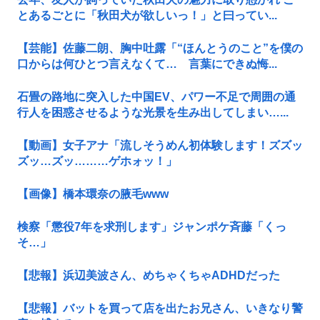
とあるごとに「秋田犬が欲しいっ！」と曰ってい...
【芸能】佐藤二朗、胸中吐露「“ほんとうのこと”を僕の
口からは何ひとつ言えなくて… 言葉にできぬ悔...
石畳の路地に突入した中国EV、パワー不足で周囲の通
行人を困惑させるような光景を生み出してしまい…...
【動画】女子アナ「流しそうめん初体験します！ズズッ
ズッ…ズッ………ゲホォッ！」
【画像】橋本環奈の腋毛www
検察「懲役7年を求刑します」ジャンポケ斉藤「くっ
そ…」
【悲報】浜辺美波さん、めちゃくちゃADHDだった
【悲報】バットを買って店を出たお兄さん、いきなり警