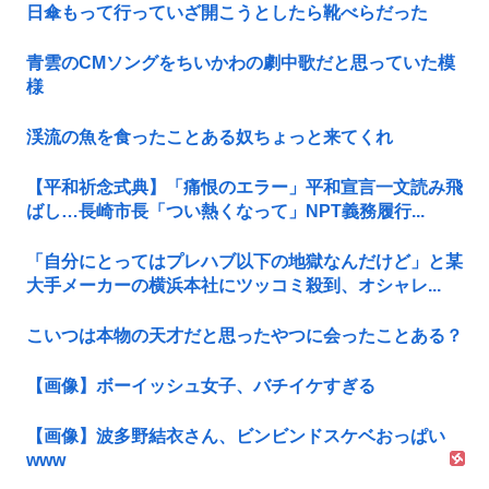
日傘もって行っていざ開こうとしたら靴べらだった
青雲のCMソングをちいかわの劇中歌だと思っていた模
様
渓流の魚を食ったことある奴ちょっと来てくれ
【平和祈念式典】「痛恨のエラー」平和宣言一文読み飛
ばし…長崎市長「つい熱くなって」NPT義務履行...
「自分にとってはプレハブ以下の地獄なんだけど」と某
大手メーカーの横浜本社にツッコミ殺到、オシャレ...
こいつは本物の天才だと思ったやつに会ったことある？
【画像】ボーイッシュ女子、バチイケすぎる
【画像】波多野結衣さん、ビンビンドスケベおっぱい
www