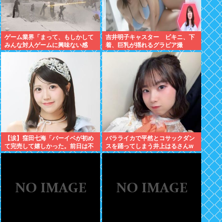
ゲーム業界「まって、もしかして
吉井明子キャスター ビキニ、下
みんな対人ゲームに興味ない感
着、巨乳が揺れるグラビア撮
じ…？」
影！！【GIF動画あり】
【涙】窪田七海「バーイベが初め
バラライカで平然とコサックダン
て完売して嬉しかった。前日は不
スを踊ってしまう井上はるさんw
安で朝4時まで泣いてた」