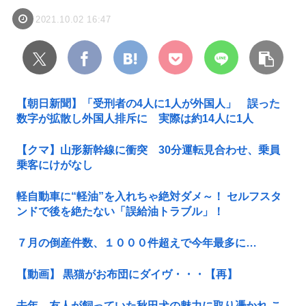
2021.10.02 16:47
【朝日新聞】「受刑者の4人に1人が外国人」 誤った
数字が拡散し外国人排斥に 実際は約14人に1人
【クマ】山形新幹線に衝突 30分運転見合わせ、乗員
乗客にけがなし
軽自動車に“軽油”を入れちゃ絶対ダメ～！ セルフスタ
ンドで後を絶たない「誤給油トラブル」！
７月の倒産件数、１０００件超えで今年最多に…
【動画】 黒猫がお布団にダイヴ・・・【再】
去年、友人が飼っていた秋田犬の魅力に取り憑かれ こ