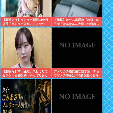
【動画アリ】タトゥー彫師23年目
【衝撃】オウム真理教『教祖』の
店長「タトゥー入れにくるやつ
三女「はあはあ…大学３つ合格し
99%バカです」←これ！
たぞ！！！」大学
「「「………」」」⇒！
【超朗報】本田望結、久しぶりに
アメリカの湖に住む淡水魚、チョ
セクシー巨乳投稿！やっぱりおっ
ウザメの寿命は400歳を超える可
ぱいでかかった！
能性