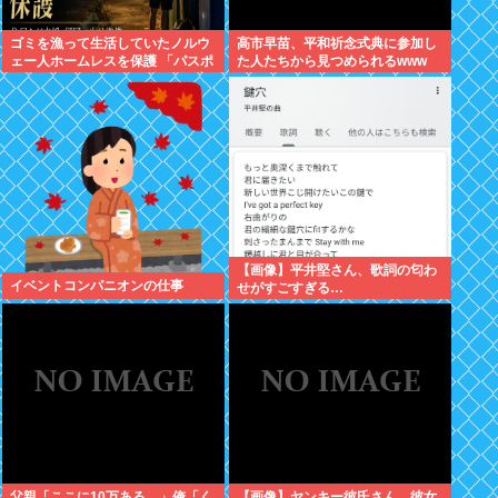
ゴミを漁って生活していたノルウ
高市早苗、平和祈念式典に参加し
ェー人ホームレスを保護 「パスポ
た人たちから見つめられるwww
ートを盗まれ帰国できず、3年以
上も経ってしまった」
【画像】平井堅さん、歌詞の匂わ
イベントコンパニオンの仕事
せがすごすぎる…
父親「ここに10万ある。」俺「く
【画像】ヤンキー彼氏さん、彼女