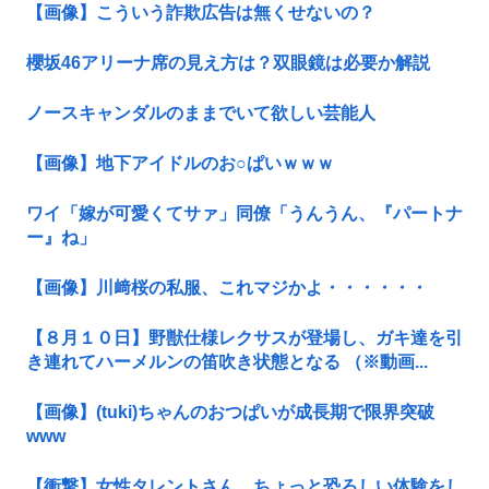
【画像】こういう詐欺広告は無くせないの？
櫻坂46アリーナ席の見え方は？双眼鏡は必要か解説
ノースキャンダルのままでいて欲しい芸能人
【画像】地下アイドルのお○ぱいｗｗｗ
ワイ「嫁が可愛くてサァ」同僚「うんうん、『パートナ
ー』ね」
【画像】川﨑桜の私服、これマジかよ・・・・・・
【８月１０日】野獣仕様レクサスが登場し、ガキ達を引
き連れてハーメルンの笛吹き状態となる （※動画...
【画像】(tuki)ちゃんのおつぱいが成長期で限界突破
www
【衝撃】女性タレントさん、ちょっと恐ろしい体験をし