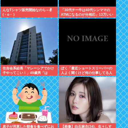
んなTシャツ販売開始なのら～✌
「30代チー牛は40代シンママの
(・o・ )
ATMになるのが分相応」13万いい
ね ‍♀
住吉会系組長「マレーシアでかけ
ぼく「最近ショートスリーパーの
子やってこい！」49歳男「は
人よく聞くけど何の仕事してる人
い、、、」→マレー詐欺拠点「適
なんやろ、wiki読んでみるか」
性検査不合格！送還！」組長ら、
男ボコボコに
息子が用意した朝食を食べずにお
【画像】白石麻衣(34)、生々しす