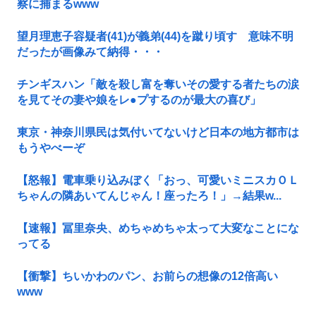
察に捕まるwww
望月理恵子容疑者(41)が義弟(44)を蹴り頃す 意味不明
だったが画像みて納得・・・
チンギスハン「敵を殺し富を奪いその愛する者たちの涙
を見てその妻や娘をレ●プするのが最大の喜び」
東京・神奈川県民は気付いてないけど日本の地方都市は
もうやべーぞ
【怒報】電車乗り込みぼく「おっ、可愛いミニスカＯＬ
ちゃんの隣あいてんじゃん！座ったろ！」→結果w...
【速報】冨里奈央、めちゃめちゃ太って大変なことにな
ってる
【衝撃】ちいかわのパン、お前らの想像の12倍高い
www