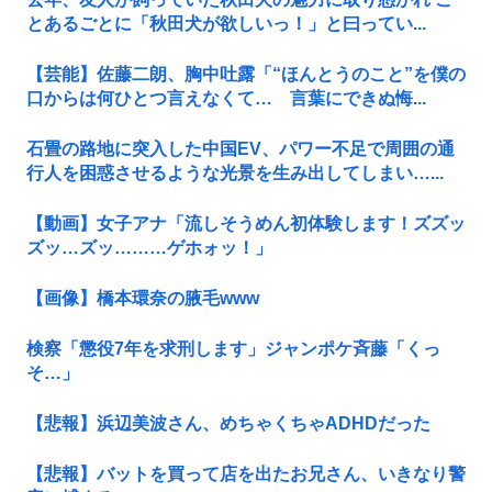
とあるごとに「秋田犬が欲しいっ！」と曰ってい...
【芸能】佐藤二朗、胸中吐露「“ほんとうのこと”を僕の
口からは何ひとつ言えなくて… 言葉にできぬ悔...
石畳の路地に突入した中国EV、パワー不足で周囲の通
行人を困惑させるような光景を生み出してしまい…...
【動画】女子アナ「流しそうめん初体験します！ズズッ
ズッ…ズッ………ゲホォッ！」
【画像】橋本環奈の腋毛www
検察「懲役7年を求刑します」ジャンポケ斉藤「くっ
そ…」
【悲報】浜辺美波さん、めちゃくちゃADHDだった
【悲報】バットを買って店を出たお兄さん、いきなり警