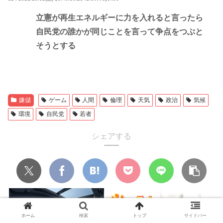
立憲が再生エネルギーに力を入れると言ったら
自民党の誰かが同じことを言って争点をつぶと
そうとする
嫌儲
ゲーム
人間
倫理
天気
政治
気候
環境
自民党
若者
シェアする
ホーム
検索
トップ
サイドバー