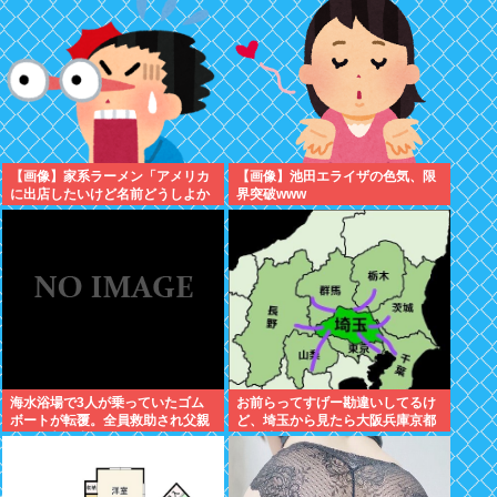
ビュー40周年を記念した原画展が
ぞ
開催！
【画像】家系ラーメン「アメリカ
【画像】池田エライザの色気、限
に出店したいけど名前どうしよか
界突破www
なぁ… せや！」
海水浴場で3人が乗っていたゴム
お前らってすげー勘違いしてるけ
ボートが転覆。全員救助され父親
ど、埼玉から見たら大阪兵庫京都
(37)は生き残る。子供の女児(13)
って地方でしかねえぞ？
と男児(8)は死亡