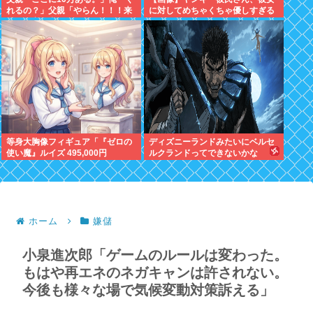
れるの？」父親「やらん！！！来
に対してめちゃくちゃ優しすぎる
週まで家を出ていってくれない
✨✨
か」
等身大胸像フィギュア「『ゼロの
ディズニーランドみたいにベルセ
使い魔』ルイズ 495,000円
ルクランドってできないかな
ホーム
嫌儲
小泉進次郎「ゲームのルールは変わった。
もはや再エネのネガキャンは許されない。
今後も様々な場で気候変動対策訴える」