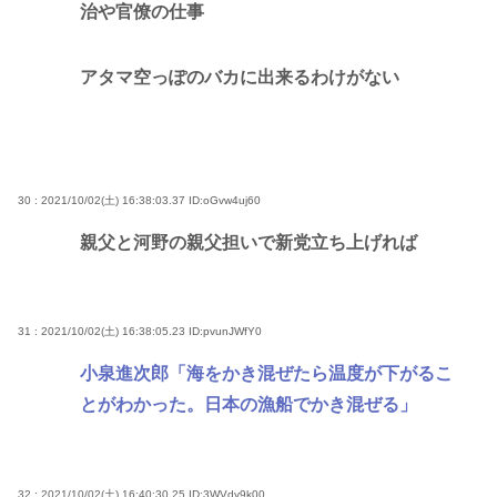
治や官僚の仕事
アタマ空っぽのバカに出来るわけがない
30 : 2021/10/02(土) 16:38:03.37
ID:oGvw4uj60
親父と河野の親父担いで新党立ち上げれば
31 : 2021/10/02(土) 16:38:05.23
ID:pvunJWfY0
小泉進次郎「海をかき混ぜたら温度が下がるこ
とがわかった。日本の漁船でかき混ぜる」
32 : 2021/10/02(土) 16:40:30.25
ID:3WVdy9k00