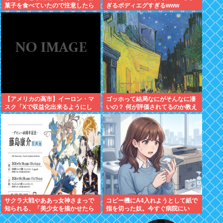
菓子を食べていたので注意したら
ぎるボディエグすぎるwww
あろうことか...
【アメリカの高市】イーロン・マ
ゴッホって結局なにがそんなに凄
スク「Xで収益化出来るようにし
いの？ 何が評価されてるのか教え
たら喜ぶだろなあ」「インプレゾ
て
ンビ大発生なんて想定外なんです
けど！
サクラ大戦やああっ女神さまっで
コピー機にA4入れようとして紙で
知られる、「美少女を描かせたら
指を切った奴。今すぐ病院にい
十傑」のひとり、藤島康介氏のデ
け。腕一本切断になってもしらん