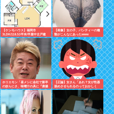
【ケンモハウス】福岡市
【画像】女の子、パンティーの種
3LDK/118.53平米/平屋中古戸建
類がこんなにあったwww
て/3,500万円 ありか？
ホリエモン「昼メシに会社で新卒
【正論】女さん「あれ？女が性器
の奴らにさ、味噌汁の具に『唐揚
舐めさせられるのっておかしく
げがない理由』わかるか？って聞
ね？」6まんいいね
いたの」