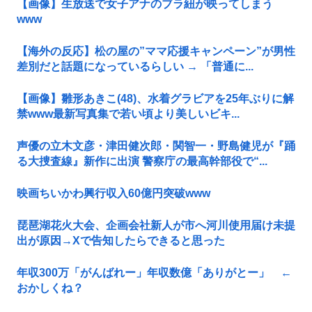
【画像】生放送で女子アナのブラ紐が映ってしまう
www
【海外の反応】松の屋の”ママ応援キャンペーン”が男性
差別だと話題になっているらしい → 「普通に...
【画像】雛形あきこ(48)、水着グラビアを25年ぶりに解
禁www最新写真集で若い頃より美しいビキ...
声優の立木文彦・津田健次郎・関智一・野島健児が『踊
る大捜査線』新作に出演 警察庁の最高幹部役で“...
映画ちいかわ興行収入60億円突破www
琵琶湖花火大会、企画会社新人が市へ河川使用届け未提
出が原因→Xで告知したらできると思った
年収300万「がんばれー」年収数億「ありがとー」 ←
おかしくね？