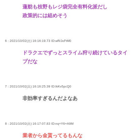
蓮舫も枝野もレジ袋完全有料化派だし
政策的には組めそう
6 : 2021/10/02(土) 16:16:19.73
ID:wR/JoFtM0
ドラクエでずっとスライム狩り続けているタイ
プだな
7 : 2021/10/02(土) 16:16:25.39
ID:IkKv5pcQ0
非効率すぎるんだよなあ
8 : 2021/10/02(土) 16:17:07.83
ID:nq+Y6+A9M
業者から金貰ってるもんな