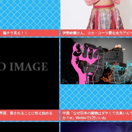
 脇チラ見え！！
伊勢鈴蘭さん、コカ・コーラ愛を全力アピ
早苗、殺されることに怯え始める
中国「なぜ日本の建物はダサくて古臭いん
か？w」Weiboで1万いいね