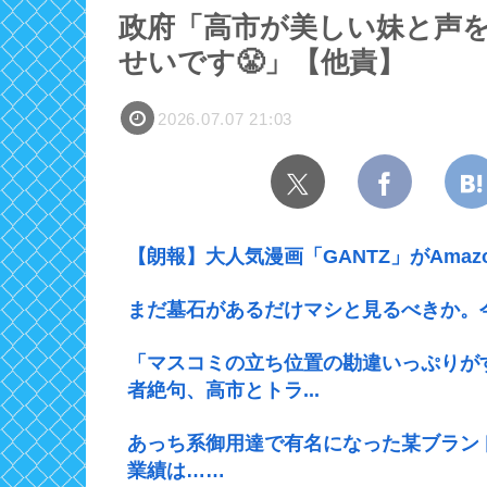
政府「高市が美しい妹と声
せいです😤」【他責】
2026.07.07 21:03
【朗報】大人気漫画「GANTZ」がAmaz
まだ墓石があるだけマシと見るべきか。
「マスコミの立ち位置の勘違いっぷりが
者絶句、高市とトラ...
あっち系御用達で有名になった某ブラン
業績は……