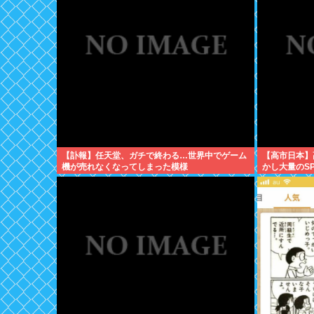
【訃報】任天堂、ガチで終わる…世界中でゲーム
【高市日本】
機が売れなくなってしまった模様
かし大量のS
設置