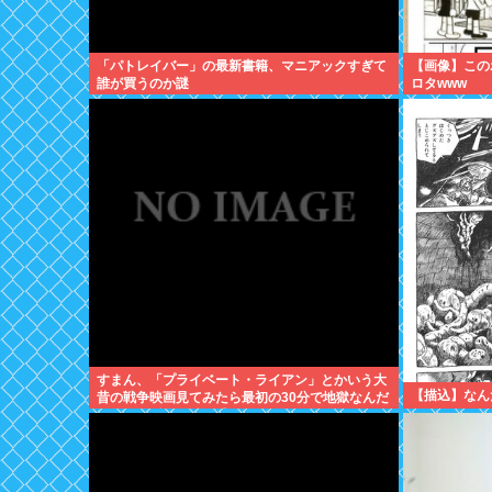
「パトレイバー」の最新書籍、マニアックすぎて
【画像】この
誰が買うのか謎
ロタwww
すまん、「プライベート・ライアン」とかいう大
【描込】なん
昔の戦争映画見てみたら最初の30分で地獄なんだ
が…これずっと続く感じ？