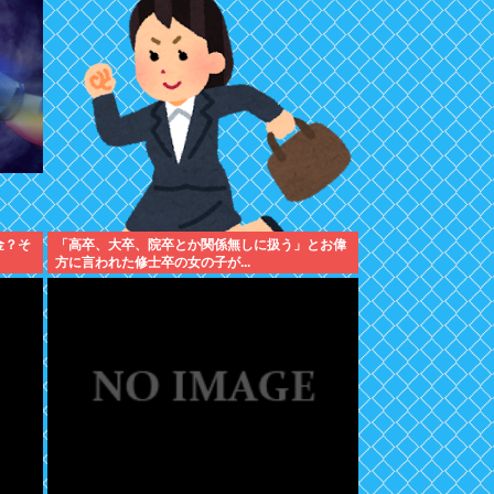
金？そ
「高卒、大卒、院卒とか関係無しに扱う」とお偉
方に言われた修士卒の女の子が...