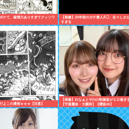
ボケて、破壊力ありすぎてクッソワ
【画像】20年前のガチ素人Å◯、生々しさ
すぎる
【画像】れなぁとぞのの制服姿がエロ過ぎ
だよこの漫画ｗｗｗ【注意】
【守屋麗奈・大園玲】【櫻坂46】