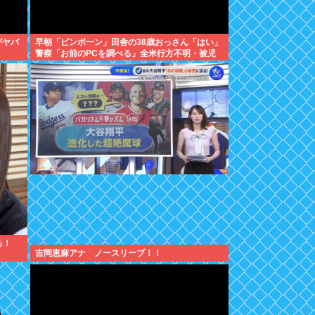
がヤバ
早朝「ピンポーン」田舎の38歳おっさん「はい」
警察「お前のPCを調べる」全米行方不明・被児
童搾取センターからの通報により児ホ゜画像を発
見、逮捕
る！
吉岡恵麻アナ ノースリーブ！！