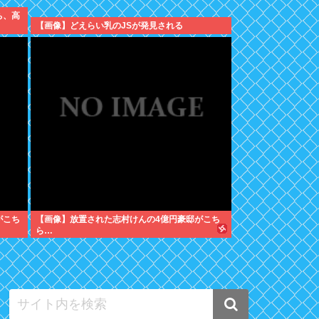
ち、高
【画像】どえらい乳のJSが発見される
がこち
【画像】放置された志村けんの4億円豪邸がこち
ら…