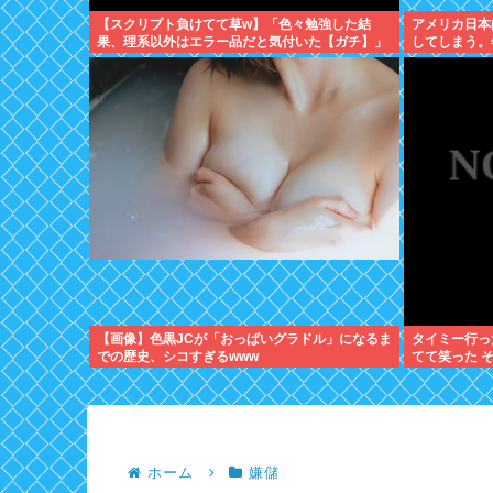
【スクリプト負けてて草w】「色々勉強した結
アメリカ日本
果、理系以外はエラー品だと気付いた【ガチ】」
してしまう。
について、もっと具体的に話そうか
なりはじめる
【画像】色黒JCが「おっぱいグラドル」になるま
タイミー行っ
での歴史、シコすぎるwww
てて笑った 
ホーム
嫌儲