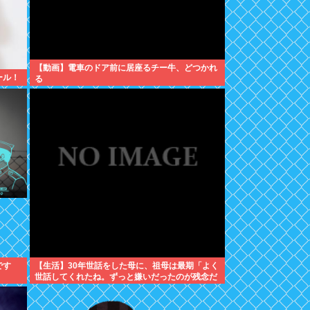
【動画】電車のドア前に居座るチー牛、どつかれ
ール！
る
です
【生活】30年世話をした母に、祖母は最期「よく
世話してくれたね。ずっと嫌いだったのが残念だ
よ」と言って死んだ