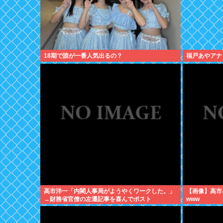
18期で誰が一番人気出るの？
福戸あやアナ
高市洋一「内閣人事局がようやくワークした。」
【画像】高市
→財務省官僚の左遷記事を喜んでポスト
www