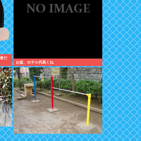
者だ
お盆、ホテル代高くね