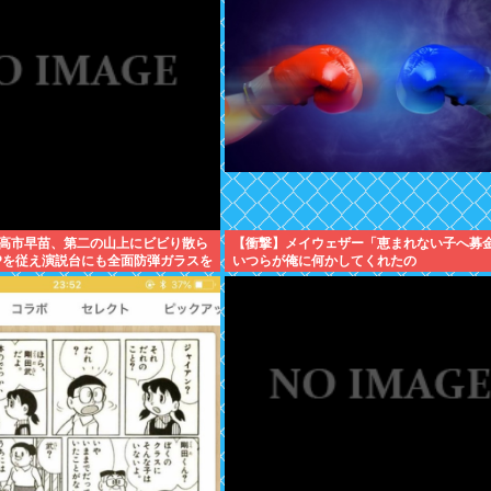
高市早苗、第二の山上にビビり散ら
【衝撃】メイウェザー「恵まれない子へ募
Pを従え演説台にも全面防弾ガラスを
いつらが俺に何かしてくれたの
か・・・・・・？」⇒！！！