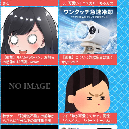
きる
っ、可愛いミニスカＯＬちゃんの
隣あいてんじゃん！座ったろ！」
→結果w w w w w w w w
【衝撃】ちいかわのパン、お前ら
【画像】こういう詐欺広告は無く
の想像の12倍高いwww
せないの？
秋サケ、「記録的不漁」の前年か
ワイ「嫁が可愛くてサァ」同僚
らさらに半分以下の漁獲量予測
「うんうん、『パートナー』ね」
「なぜこれほど減ったのか、日本