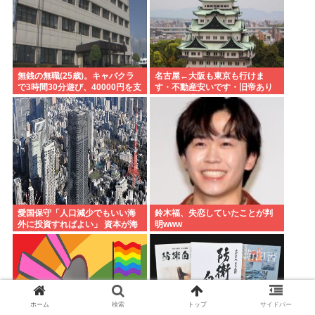
無銭の無職(25歳)。キャバクラ
名古屋←大阪も東京も行けま
で3時間30分遊び、40000円を支
す・不動産安いです・旧帝あり
払わず。 逮捕
ます・空港あります 不人気な理
由
愛国保守「人口減少でもいい海
鈴木福、失恋していたことが判
外に投資すればよい」 資本が海
明www
外流出し賃金もGDPも上がらず
海外が成長
ホーム
検索
トップ
サイドバー