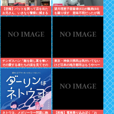
【悲報】バットを買って店を出た
望月理恵子容疑者(41)が義弟(44)
お兄さん、いきなり警察に捕まる
を蹴り頃す 意味不明だったが画
www
像みて納得・・・
チンギスハン「敵を殺し富を奪い
東京・神奈川県民は気付いてない
その愛する者たちの涙を見てその
けど日本の地方都市はもうやべー
妻や娘をレ●プするのが最大の喜
ぞ
び」
ネトウヨ、メガソーラー問題に飽
【怒報】電車乗り込みぼく「お