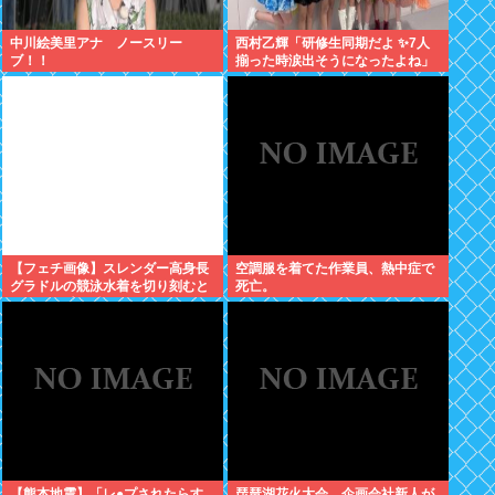
中川絵美里アナ ノースリー
西村乙輝「研修生同期だよ ✨7人
ブ！！
揃った時涙出そうになったよね」
【フェチ画像】スレンダー高身長
空調服を着てた作業員、熱中症で
グラドルの競泳水着を切り刻むと
死亡。
ヌルヌル 大開脚×マッサージ
【鹿】
【熊本地震】「レ●プされたらす
琵琶湖花火大会、企画会社新人が