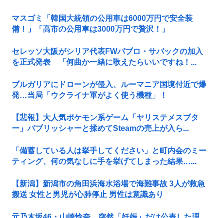
マスゴミ「韓国大統領の公用車は6000万円で安全装
備！」「高市の公用車は3000万円で贅沢！」
セレッソ大阪がシリア代表FWパブロ・サバックの加入
を正式発表 「何曲か一緒に歌えたらいいですね！...
ブルガリアにドローンが侵入、ルーマニア国境付近で爆
発…当局「ウクライナ軍がよく使う機種」！
【悲報】大人気ポケモン系ゲーム「ヤリステメスブタ
ー」パブリッシャーと揉めてSteamの売上が入ら...
「備蓄している人は挙手してください」と町内会のミー
ティング、何の気なしに手を挙げてしまった結果…...
【新潟】新潟市の角田浜海水浴場で海難事故 3人が救急
搬送 女性と男児が心肺停止 男性は意識あり
元乃木坂46・山崎怜奈、突然「妊娠」だけ公表した理