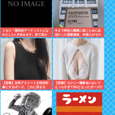
ミセス「国民的アーティストにな
今まで特定の職業に就くために必
れたし1ヶ月休みます。街で見か
須だった国家資格、外国人がその
けても声掛けないでね」
職に就く場合は不要へと方針切り
替えへ
【悲報】女性アスリートを性的対
【悲報】セクシー撮影会において
象にするポーズ、これに決まる
えっちすぎてNGとなったポーズが
こちらwww