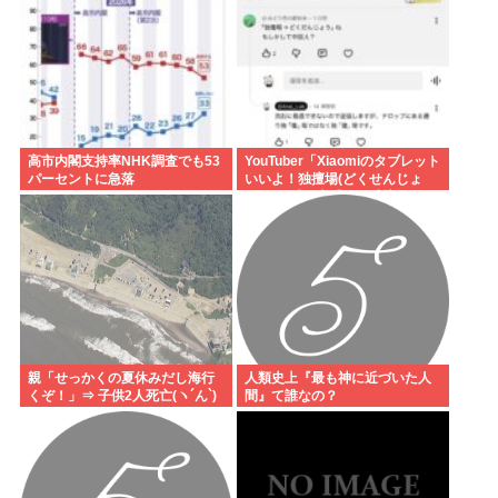
高市内閣支持率NHK調査でも53
YouTuber「Xiaomiのタブレット
パーセントに急落
いいよ！独擅場(どくせんじょ
う)！」愛国者「？！独壇場→ど
くだんじょう、な？中国人
（笑）」シュバババ
親「せっかくの夏休みだし海行
人類史上『最も神に近づいた人
くぞ！」⇒ 子供2人死亡(ヽ´ん`)
間』て誰なの？