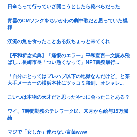
日傘もって行っていざ開こうとしたら靴べらだった
青雲のCMソングをちいかわの劇中歌だと思っていた模
様
渓流の魚を食ったことある奴ちょっと来てくれ
【平和祈念式典】「痛恨のエラー」平和宣言一文読み飛
ばし…長崎市長「つい熱くなって」NPT義務履行...
「自分にとってはプレハブ以下の地獄なんだけど」と某
大手メーカーの横浜本社にツッコミ殺到、オシャレ...
こいつは本物の天才だと思ったやつに会ったことある？
ワイ、7時間勤務のテレワーク民、来月から給与15万減
給
マジで「女しか」使わない言葉www