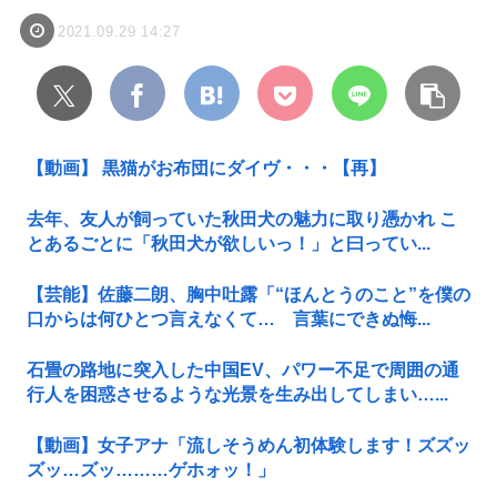
2021.09.29 14:27
【動画】 黒猫がお布団にダイヴ・・・【再】
去年、友人が飼っていた秋田犬の魅力に取り憑かれ こ
とあるごとに「秋田犬が欲しいっ！」と曰ってい...
【芸能】佐藤二朗、胸中吐露「“ほんとうのこと”を僕の
口からは何ひとつ言えなくて… 言葉にできぬ悔...
石畳の路地に突入した中国EV、パワー不足で周囲の通
行人を困惑させるような光景を生み出してしまい…...
【動画】女子アナ「流しそうめん初体験します！ズズッ
ズッ…ズッ………ゲホォッ！」