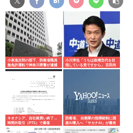
小泉進次郎の部下、防衛省職員
小川淳也「うちは政権交代を目
無免許運転で神奈川県警が逮捕
指している党ですから」 百田尚
追突事故
樹「それは無理でしょう」
キオクシア、自社株買い終了…
防衛省、 自衛隊の指揮統制に国
時間外取引（PTS）で暴落
産AI導入へ 「サカナAI」が最有
力www