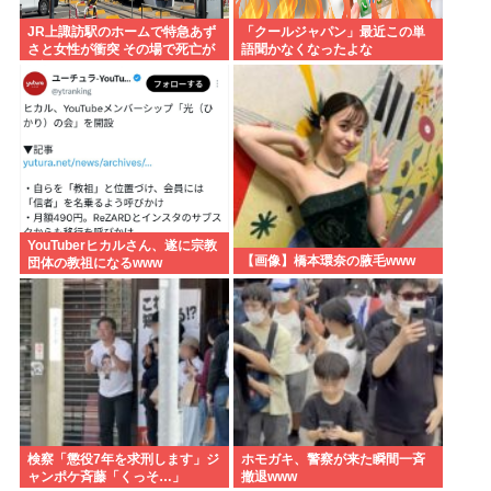
JR上諏訪駅のホームで特急あず
「クールジャパン」最近この単
さと女性が衝突 その場で死亡が
語聞かなくなったよな
確認
YouTuberヒカルさん、遂に宗教
【画像】橋本環奈の腋毛www
団体の教祖になるwww
検察「懲役7年を求刑します」ジ
ホモガキ、警察が来た瞬間一斉
ャンポケ斉藤「くっそ…」
撤退www