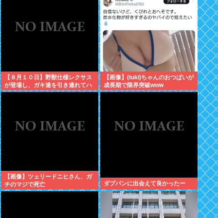
人の叡智を集めてもわからな
い…」
【８月１０日】野獣仕様レクサス
【画像】(tuki)ちゃんのおつぱいが
が登場し、ガキ達を引き連れてハ
成長期で限界突破www
ーメルンの笛吹き状態となる （※
動画あり）
【画像】ツェリードニヒさん、ガ
ダブパンに出会えて良かったー
チのマジで死亡