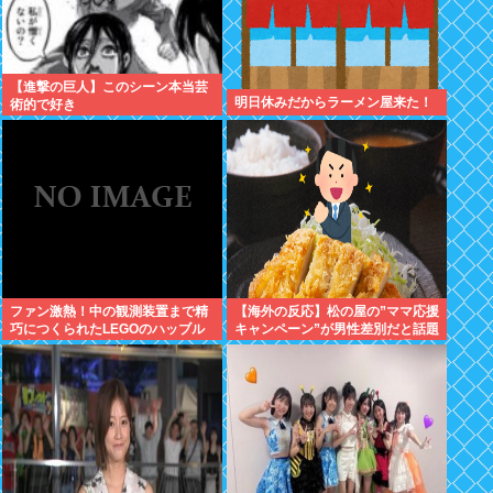
【進撃の巨人】このシーン本当芸
明日休みだからラーメン屋来た！
術的で好き
ファン激熱！中の観測装置まで精
【海外の反応】松の屋の”ママ応援
巧につくられたLEGOのハッブル
キャンペーン”が男性差別だと話題
宇宙望遠鏡が販売中
になっているらしい → 「普通
に”家族割”にしたらよかったのに
な」「こんなのにイライラできる
って幸せな人生を送ってるよな」