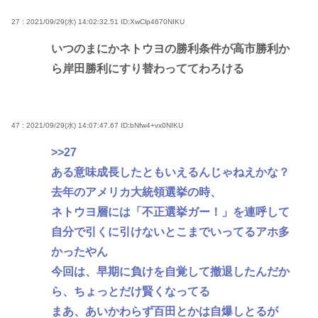
27 : 2021/09/29(水) 14:02:32.51
ID:XwClp4670NIKU
いつのまにかネトウヨの勝利条件が高市勝利か
ら岸田勝利にすり替わっててわろける
47 : 2021/09/29(水) 14:07:47.67
ID:bNfw4+vx0NIKU
>>27
ある意味成長したともいえるんじゃねえかな？
去年のアメリカ大統領選挙の時、
ネトウヨ層には「不正選挙ガー！」を連呼して
自分で引くに引けないとこまでいってるアホ多
かったやん
今回は、早期に負けを自覚して撤退したんだか
ら、ちょっとだけ賢くなってる
まあ、あいかわらず百田とかは自爆しとるが