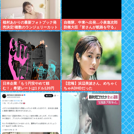
植村あかりの最新フォトブック発
自衛隊、中東へ出発…小泉進次郎
売決定!複数のランジェリーカット
防衛大臣「皆さんが航路を守る」
あり
日本企業「もう円安やめて頼
【悲報】浜辺美波さん、めちゃく
む！」希望レートは1ドル120円
ちゃADHDだった
現実は160円前後「輸出企業まで
悲鳴」