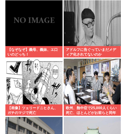
【なぞなぞ】義母、義妹、エ口
アドルフに告ぐっていまだメデ
いのどっち！
ィア化されてないのか
【画像】ツェリードニヒさん、
欧州、熱中症で25,000人くらい
ガチのマジで死亡
死亡、ほとんどがお前らと同年
代、若者は元気