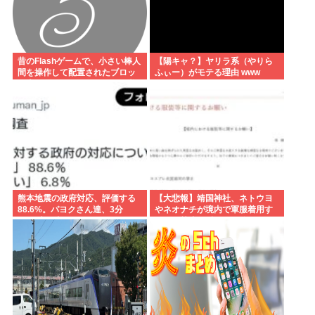
昔のFlashゲームで、小さい棒人
【陽キャ？】ヤリラ系（やりら
間を操作して配置されたブロッ
ふぃー）がモテる理由 www
ク上でゴールに行くゲーム、覚
えている人いない？
熊本地震の政府対応、評価する
【大悲報】靖国神社、ネトウヨ
88.6%。パヨクさん達、3分
やネオナチが境内で軍服着用す
BGM歯医者と工作したのに何故
るのを禁止。反日面に堕ちてし
まう