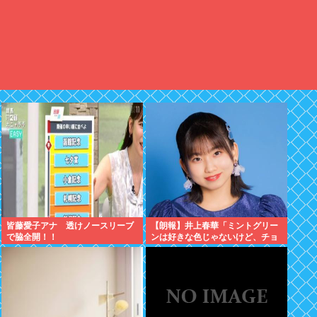
皆藤愛子アナ 透けノースリーブ
【朗報】井上春華「ミントグリー
で脇全開！！
ンは好きな色じゃないけど、チョ
コミントは好きなのでまぁいいか
と思ってる