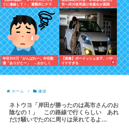
ぐに連絡して！」 避難所にチラ
市へ河川使用届け未提出が原因
シ。 無料で緊急避妊薬を届けるシ
→Xで告知したらできると思った
ステムを実現へ
年収300万「がんばれー」年収数
【画像】ボーイッシュ女子、バチ
億「ありがとー」 ←おかしく
イケすぎる
ね？
ホーム
嫌儲
ネトウヨ「岸田が勝ったのは高市さんのお
陰なの！」 この路線で行くらしい あれ
だけ騒いでたのに周りは呆れてるよ…