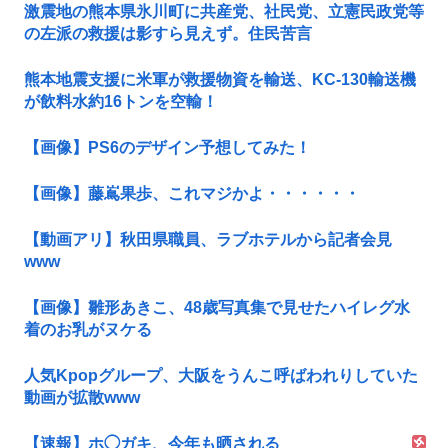
激震地の熊本県氷川町に共産党、社民党、立憲民政党等
の左派の救援は影すら見えず。住民苦言
熊本地震支援に米軍が救援物資を輸送、KC-130輸送機
が飲料水約16トンを空輸！
【画像】PS6のデザイン予想してみた！
【画像】藤嶌果歩、これマジかよ・・・・・・
【動画アリ】秋田県職員、ラブホテルから記者会見
www
【画像】雛形あきこ、48歳写真集で見せたハイレグ水
着のお乳がヌケる
人気Kpopグループ、大阪をうんこ呼ばわれりしていた
動画が拡散www
【速報】ホ◯ガキ、今年も晒される