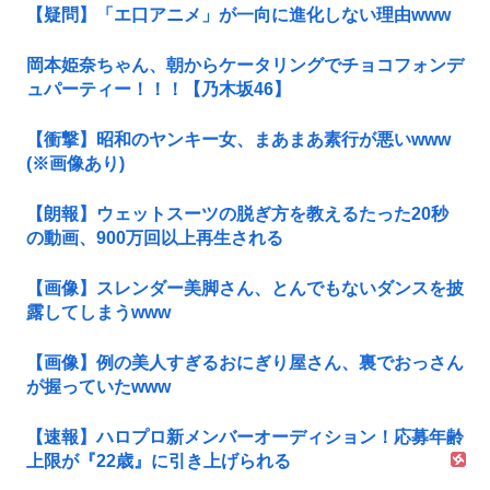
【疑問】「エ口アニメ」が一向に進化しない理由www
岡本姫奈ちゃん、朝からケータリングでチョコフォンデ
ュパーティー！！！【乃木坂46】
【衝撃】昭和のヤンキー女、まあまあ素行が悪いwww
(※画像あり)
【朗報】ウェットスーツの脱ぎ方を教えるたった20秒
の動画、900万回以上再生される
【画像】スレンダー美脚さん、とんでもないダンスを披
露してしまうwww
【画像】例の美人すぎるおにぎり屋さん、裏でおっさん
が握っていたwww
【速報】ハロプロ新メンバーオーディション！応募年齢
上限が『22歳』に引き上げられる