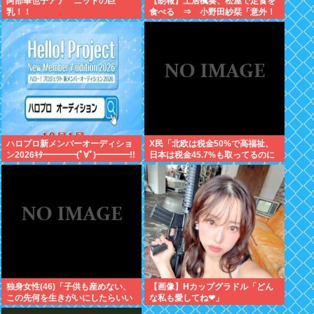
阿部華也子アナ ニットの巨
【朗報】土居楓奏、松屋で定食を
乳！！
食べる ⇒ 小野田紗栞「意外！
親近感持った」
ハロプロ新メンバーオーディショ
X民「北欧は税金50%で高福祉、
ン2026ｷﾀ━━━━(ﾟ∀ﾟ)━━━━!!
日本は税金45.7%も取ってるのに
低福祉、おかしいよ」 11万いいね
独身女性(46)「子供も産めない、
【画像】Hカップグラドル「どん
この先何を生きがいにしたらいい
な私も愛してね❤」
の？」