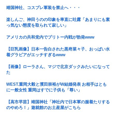
靖国神社、コスプレ軍装を禁止へ・・・
楽しんご、神田うのの印象を率直に吐露「あまりにも素
っ気ない態度を取られて寂しい」
アメリカの共和党内でブリトー内戦が勃発www
【巨乳画像】日本一告白された黒嵜菜々子、おっぱい水
着グラビアがエッチすぎるwww
【画像】ローラさん、マジで北京ダックみたいになって
た
WEST.重岡大毅と濱田崇裕がW結婚発表 お相手はとも
に一般女性 重岡はすでに子供も「尊い」
【高市早苗】靖国神社「神社内で日本軍の服着たりする
のやめろ！」遊就館のお土産屋がこちら