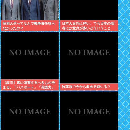
昭和天皇ってなんで戦争責任取ら
日本人女性は軽い←でも日本の若
なかったの？
者には童貞が多いどういうこと
や？
【高市】真に備蓄するべきもの決
秋葉原で今から飲める奴いる？
まる。「パスポート」「英語力」
「海外からアクセスして日本円を
海外送金出来るネットバンク」