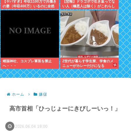
【ヤバすぎ】年収1100万で共働き
【悲報】ドラゴボで生き返ってな
の妻（年収400万）いるのに全然
い人（極悪人は除く）がこれらし
豪華な暮らしできない現実辛すぎ
いwww
ワロタwww
靖国神社、コスプレ軍装を禁止
Z世代が暮らす学生寮、学食のメ
へ・・・
ニューがカレーだけになる
ホーム
嫌儲
高市首相「ひっじょーにきびしーいっ！」
2026.06.04 19:00