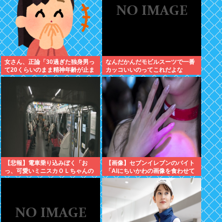
女さん、正論「30過ぎた独身男っ
なんだかんだモビルスーツで一番
て20くらいのまま精神年齢が止ま
カッコいいのってこれだよな
っていて気持ち悪い」話題にwww
【悲報】電車乗り込みぼく「お
【画像】セブンイレブンのバイト
っ、可愛いミニスカＯＬちゃんの
「AIにちいかわの画像を食わせて
隣あいてんじゃん！座ったろ！」
っと…できた！」⇒！
⇒！