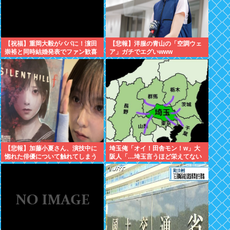
【祝福】重岡大毅がパパに！濵田
【悲報】洋服の青山の「空調ウェ
崇裕と同時結婚発表でファン歓喜
ア」ガチでエグいwww
【悲報】加藤小夏さん、演技中に
埼玉俺「オイ！田舎モン！w」大
惚れた俳優について触れてしまう
阪人「…埼玉言うほど栄えてない
やん」俺「でも、西やんw」