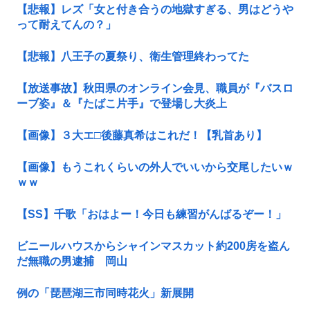
【悲報】レズ「女と付き合うの地獄すぎる、男はどうや
って耐えてんの？」
【悲報】八王子の夏祭り、衛生管理終わってた
【放送事故】秋田県のオンライン会見、職員が『バスロ
ーブ姿』＆『たばこ片手』で登場し大炎上
【画像】３大エ□後藤真希はこれだ！【乳首あり】
【画像】もうこれくらいの外人でいいから交尾したいｗ
ｗｗ
【SS】千歌「おはよー！今日も練習がんばるぞー！」
ビニールハウスからシャインマスカット約200房を盗ん
だ無職の男逮捕 岡山
例の「琵琶湖三市同時花火」新展開