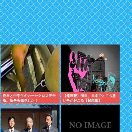
樹里と中学生のカーセクロス完全
【超速報】明日、日本でとても悪
版。新事実発見した！
い事が起こる【超悲報】