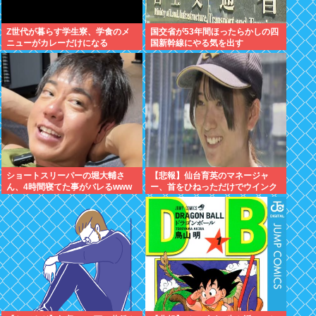
Z世代が暮らす学生寮、学食のメ
国交省が53年間ほったらかしの四
ニューがカレーだけになる
国新幹線にやる気を出す
ショートスリーパーの堀大輔さ
【悲報】仙台育英のマネージャ
ん、4時間寝てた事がバレるwww
ー、首をひねっただけでウインク
したことにされてしまうｗｗｗ