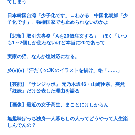
てしまう
日本韓国台湾「少子化です」←わかる 中国北朝鮮「少
子化です」←強権国家でも止められないのかよ
【悲報】取引先専務「Aを20個注文する」 ぼく「いつ
も1～2個しか使わないけど本当に20であって...
実家の猫、なんか塩対応になる。
彡(●)(●)「汗だくのJKのイラストを描け」烙「……」
【芸能】『サンジャポ』 元乃木坂46・山崎怜奈、突然
「妊娠」だけ公表した理由を語る
【画像】最近の女子高生、まことにけしからん
無趣味ぼっち独身一人暮らしの人ってどうやって人生楽
しんでんの？