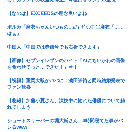
【なのは】EXCEEDSの理念良いよね
ポルカ「麻衣ちゃんいつもの…///」ｷﾞ〇ｷﾞ〇麻衣「……
はぁ」
中国人「中国では赤信号でも右折できます」
【画像】セブンイレブンのバイト「AIにちいかわの画像
を食わせてっと…できた！」⇒！
【祝福】重岡大毅がパパに！濵田崇裕と同時結婚発表で
ファン歓喜
【悲報】加藤小夏さん、演技中に惚れた俳優について触
れてしまう
ショートスリーパーの堀大輔さん、4時間寝てた事がバ
レるwww