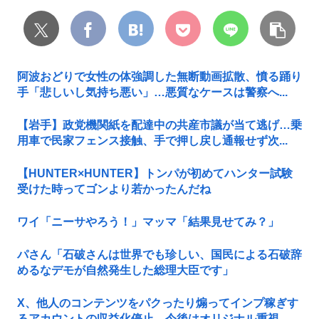
阿波おどりで女性の体強調した無断動画拡散、憤る踊り
手「悲しいし気持ち悪い」…悪質なケースは警察へ...
【岩手】政党機関紙を配達中の共産市議が当て逃げ…乗
用車で民家フェンス接触、手で押し戻し通報せず次...
【HUNTER×HUNTER】トンパが初めてハンター試験
受けた時ってゴンより若かったんだね
ワイ「ニーサやろう！」マッマ「結果見せてみ？」
パさん「石破さんは世界でも珍しい、国民による石破辞
めるなデモが自然発生した総理大臣です」
X、他人のコンテンツをパクったり煽ってインプ稼ぎす
るアカウントの収益化停止。今後はオリジナル重視