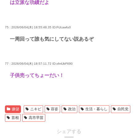
は立派な功績だよ
75 : 2026/06/04(木) 18:55:48.35
ID:PiJcawfu0
一周回って誰も気にしてない説あるぞ
77 : 2026/06/04(木) 18:57:11.72
ID:xfmUbF690
子供売ってちょーだい！
嫌儲
ニキビ
容姿
政治
生活・暮らし
自民党
首相
高市早苗
シェアする