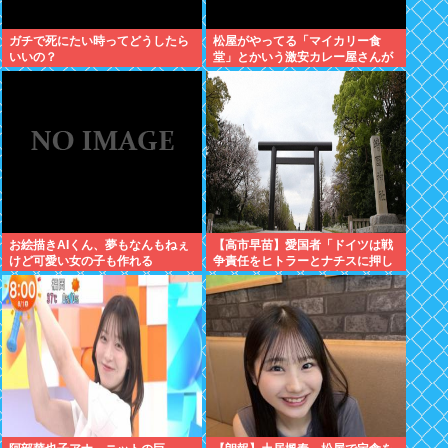
ガチで死にたい時ってどうしたら
松屋がやってる「マイカリー食
いいの？
堂」とかいう激安カレー屋さんが
こちらwww
お絵描きAIくん、夢もなんもねぇ
【高市早苗】愛国者「ドイツは戦
けど可愛い女の子も作れる
争責任をヒトラーとナチスに押し
付けたくせに日本を批判しゅりゅ
なぁぁぁぁぁ！」