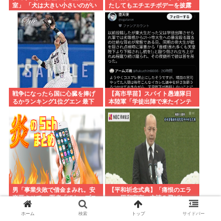
室」 「犬は大きい小さいのがい
たしてもエチエチボデーを披露
るのになんで猫はみんな同じ大
www
きさなの？」
戦争になったら国に心臓を捧げ
【高市早苗】スパイト愚連隊日
るかランキング1位グエン 最下
本陸軍「学徒出陣で来たインテ
位ジャップ
リのクソガキ気に入らねえから
壮絶イジメしてやる」
男「事業失敗で借金まみれ。安
【平和祈念式典】「痛恨のエラ
楽死させて」 医者「ほな…プス
ー」平和宣言一文読み飛ばし…
ッ」→ 「やっぱ死にたくないよ
長崎市長「つい熱くなって」
ぉ」 医者「えぇ…」 死亡
NPT義務履行求める重要一文
ホーム
検索
トップ
サイドバー