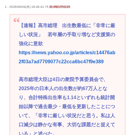
1 : 2026/06/04(木) 18:46:41.75
ID:iREUTH1X0
【速報】高市総理 出生数最低に「非常に厳
しい状況」 若年層の手取り増など支援策の
強化に意欲
https://news.yahoo.co.jp/articles/c14476ab
2f03a7ad7709077c22cca6bc47f9e389
高市総理大臣は4日の衆院予算委員会で、
2025年の日本人の出生数が約67万人とな
り、合計特殊出生率も1.14といずれも統計開
始以降で過去最少・最低を更新したことにつ
いて、「非常に厳しい状況だと思う。私は人
口減少は静かな有事、大切な課題だと捉えて
いる」と述べた。