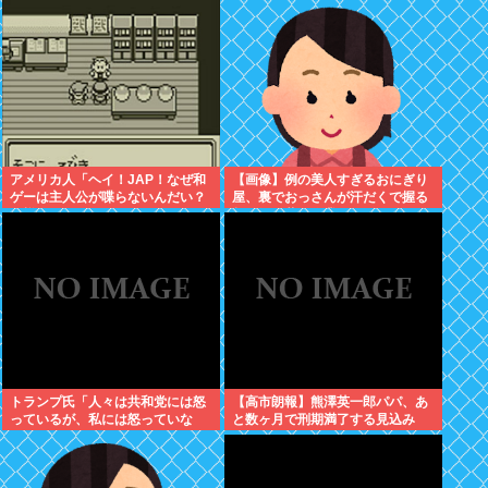
アメリカ人「ヘイ！JAP！なぜ和
【画像】例の美人すぎるおにぎり
ゲーは主人公が喋らないんだい？
屋、裏でおっさんが汗だくで握る
異様だよ？」
超ド級の共同作業だったwww
トランプ氏「人々は共和党には怒
【高市朗報】熊澤英一郎パパ、あ
っているが、私には怒っていな
と数ヶ月で刑期満了する見込み
い」