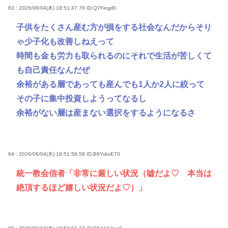
63 : 2026/06/04(木) 18:51:47.76
ID:Q7Feqjrl0
子供をたくさん産む方が損をする社会なんだからそり
ゃ少子化も改善しねえって
時間も金も労力も取られるのにそれで生活が苦しくて
も自己責任なんだぜ
余裕がある層であっても産んでも1人か2人に絞って
その子に集中投資しようってなるし
余裕がない層は産まない選択をするようになるさ
64 : 2026/06/04(木) 18:51:58.58
ID:B9YvkxE70
統一教会信者「非常に厳しい状況（嘘だよ♡ 本当は
絶頂するほど嬉しい状況だよ♡）」