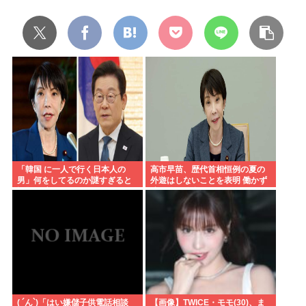
「韓国 に一人で行く日本人の
高市早苗、歴代首相恒例の夏の
男」何をしてるのか謎すぎると
外遊はしないことを表明 働かず
話題に 言われてみれば確かにそ
連日終日公邸のもよう
うだよな…
( ´ん`)「はい嫌儲子供電話相談
【画像】TWICE・モモ(30)、ま