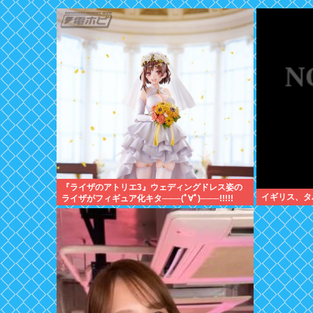
『ライザのアトリエ3』ウェディングドレス姿の
イギリス、タ
ライザがフィギュア化キタ───(ﾟ∀ﾟ)───!!!!!