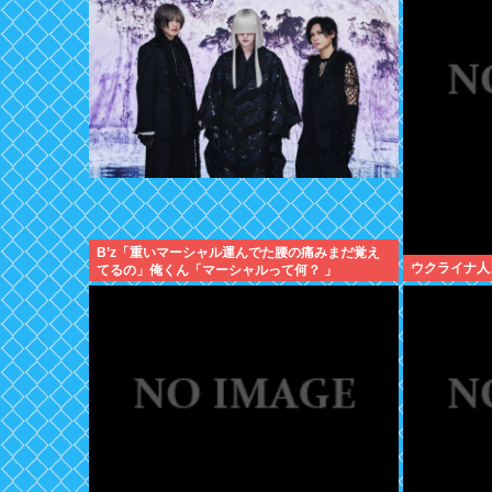
B’z「重いマーシャル運んでた腰の痛みまだ覚え
ウクライナ人
てるの」俺くん「マーシャルって何？ 」