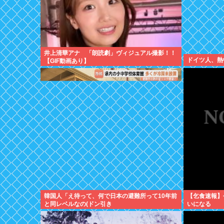
井上清華アナ 「朗読劇」ヴィジュアル撮影！！
ドイツ人、熱中
【GIF動画あり】
韓国人「え待って、何で日本の避難所って10年前
【乞食速報】
と同レベルなの(ドン引き
いになる