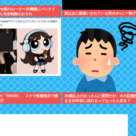
link製のルーター20機種にバックド
実は女に勘違いされている男のオ●ニー挙げ
ら完全制御のおそれ
リ「SNOW」、ステマ投稿指示で措
30歳以上のおっさんに質問だが、今の記憶
者庁
まま20年前に戻れるってなったら戻る？