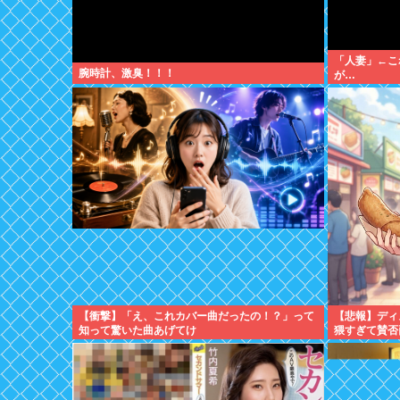
「人妻」←こ
腕時計、激臭！！！
が…
【衝撃】「え、これカバー曲だったの！？」って
【悲報】ディ
知って驚いた曲あげてけ
猥すぎて賛否