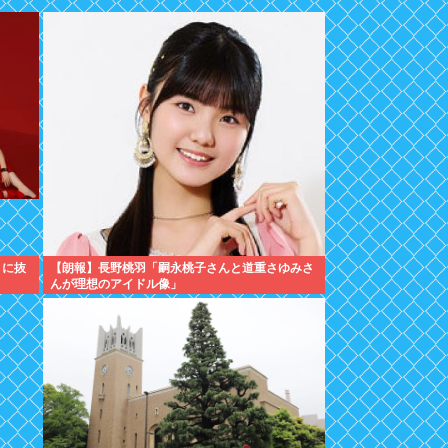
』に抜
【朗報】長野桃羽「嗣永桃子さんと道重さゆみさ
んが理想のアイドル像」