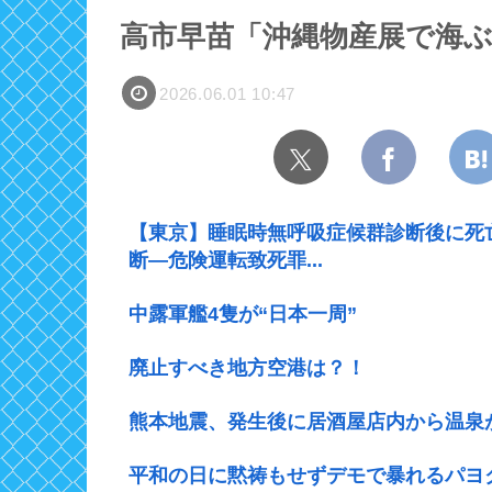
高市早苗「沖縄物産展で海
2026.06.01 10:47
【東京】睡眠時無呼吸症候群診断後に死
断―危険運転致死罪...
中露軍艦4隻が“日本一周”
廃止すべき地方空港は？！
熊本地震、発生後に居酒屋店内から温泉
平和の日に黙祷もせずデモで暴れるパヨ