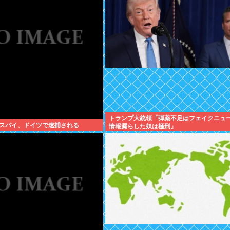
トランプ大統領「弾薬不足はフェイクニュ
スパイ、ドイツで逮捕される
情報漏らした奴は極刑」