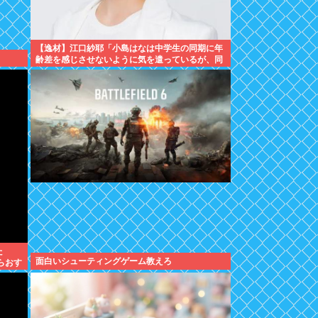
【逸材】江口紗耶「小島はなは中学生の同期に年
齢差を感じさせないように気を遣っているが、同
期2人は気づ
た
面白いシューティングゲーム教えろ
らおす
かし