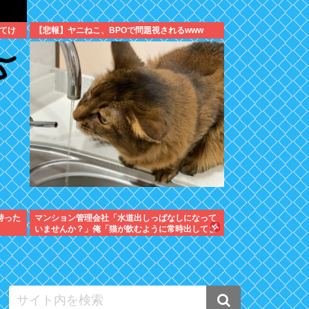
てけ
【悲報】ヤニねこ、BPOで問題視されるwww
持った
マンション管理会社「水道出しっぱなしになって
いませんか？」俺「猫が飲むように常時出してま
すよ」⇒結果ｗ