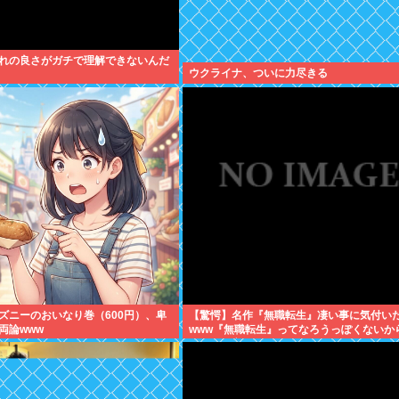
れの良さがガチで理解できないんだ
ウクライナ、ついに力尽きる
ズニーのおいなり巻（600円）、卑
【驚愕】名作『無職転生』凄い事に気付い
両論www
www『無職転生』ってなろうっぽくないか
すめって言われたから見たのだけど…もし
て…