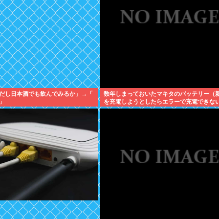
だし日本酒でも飲んでみるか」→「
数年しまっておいたマキタのバッテリー（
」
を充電しようとしたらエラーで充電できな
が！復活させる方法教えろ