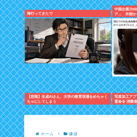
中国企業Zbt
海行ってきたで
ア… 外部か
【悲報】生成AIさん、大学の教育現場をめちゃく
写真加工アプ
ちゃにしてしまう
置命令 消費
ホーム
嫌儲