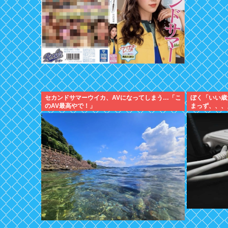
セカンドサマーウイカ、AVになってしまう…「こ
ぼく「いい歳
のAV最高やで！」
まっず、、、