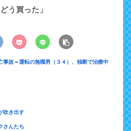
ぶどう買った」
亡事故＝運転の無職男（３４）、独断で治療中
が吹き出す
クさんたち