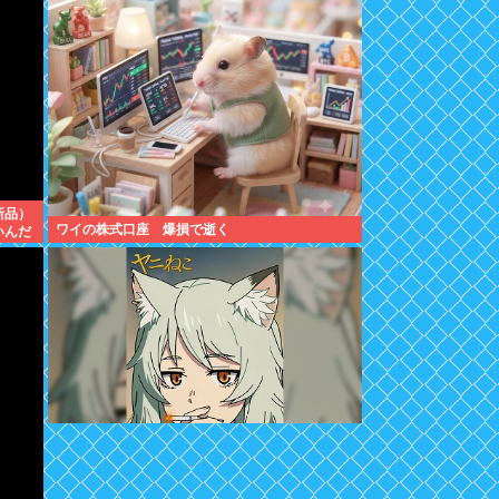
新品）
ワイの株式口座 爆損で逝く
いんだ