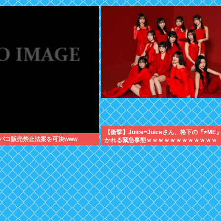
【衝撃】Juice=Juiceさん、格下の『≠ME
バコ販売禁止法案を可決www
かれる緊急事態ｗｗｗｗｗｗｗｗｗｗｗｗ