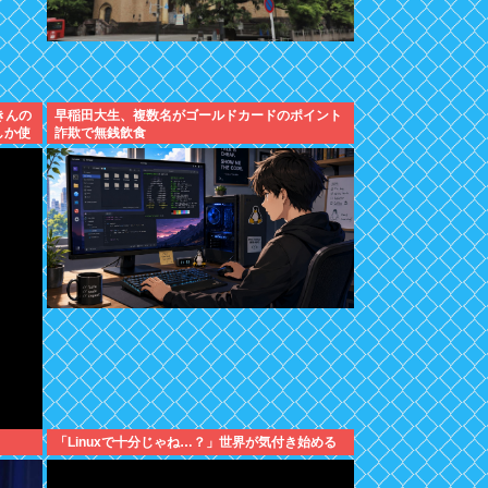
きんの
早稲田大生、複数名がゴールドカードのポイント
しか使
詐欺で無銭飲食
「Linuxで十分じゃね…？」世界が気付き始める