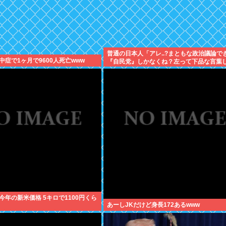
普通の日本人「アレ..?まともな政治議論で
症で1ヶ月で9600人死亡www
『自民党』しかなくね？左って下品な言葉
えない のイメージ」
今年の新米価格 5キロで1100円くら
あーしJKだけど身長172あるwww