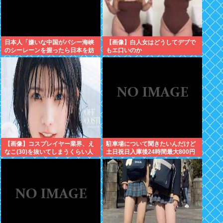
日本人「嫌いな中国がバシー海峡
【画像】白人女はどうしてデブで
のシーレーンを握ったら日本を妨
もエ口いのか
害するに違いない、だから台湾支
援だムキー」つまりそういうこと
でしょ
【画像】コスプレイヤー業界、え
駐車場について聞きたいんだけど
なこ(30)を抜いてしまうくらい人
土日祝日入庫後24時間最大800円
気の22歳の美少女が可愛すぎる
って日曜いれて出庫日が平日の場
合料金どうなるの