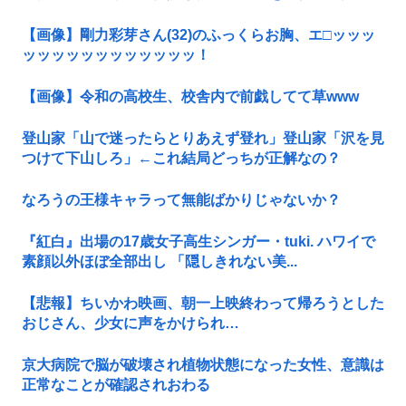
【画像】剛力彩芽さん(32)のふっくらお胸、エ□ッッッ
ッッッッッッッッッッッッ！
【画像】令和の高校生、校舎内で前戯してて草www
登山家「山で迷ったらとりあえず登れ」登山家「沢を見
つけて下山しろ」←これ結局どっちが正解なの？
なろうの王様キャラって無能ばかりじゃないか？
『紅白』出場の17歳女子高生シンガー・tuki. ハワイで
素顔以外ほぼ全部出し 「隠しきれない美...
【悲報】ちいかわ映画、朝一上映終わって帰ろうとした
おじさん、少女に声をかけられ…
京大病院で脳が破壊され植物状態になった女性、意識は
正常なことが確認されおわる