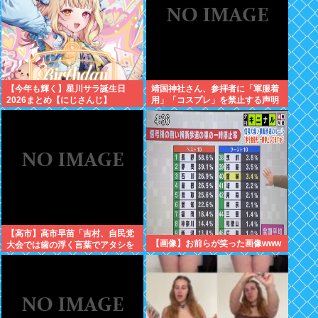
【今年も輝く】星川サラ誕生日
靖国神社さん、参拝者に「軍服着
2026まとめ【にじさんじ】
用」「コスプレ」を禁止する声明
を出してしまうwww
【高市】高市早苗「吉村、自民党
【画像】お前らが笑った画像www
大会では歯の浮く言葉でアタシを
褒めちぎりなさい！」大阪維新吉
村「ハハ…」