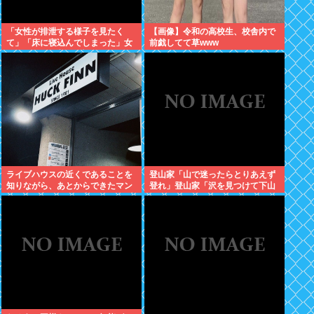
「女性が排泄する様子を見たく
【画像】令和の高校生、校舎内で
て」「床に寝込んでしまった」女
前戯してて草www
子トイレに侵入した疑いで男を現
行犯逮捕
ライブハウスの近くであることを
登山家「山で迷ったらとりあえず
知りながら、あとからできたマン
登れ」登山家「沢を見つけて下山
ションに入居した日本人、ライブ
しろ」←これ結局どっちが正解な
ハウスがうるさいとクレーム
の？