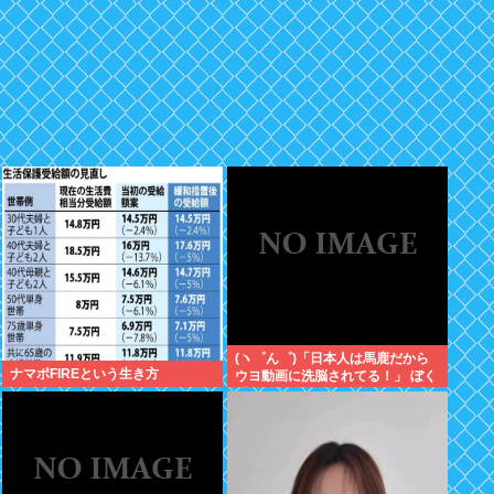
(ヽ゜ん゜)「日本人は馬鹿だから
ナマポFIREという生き方
ウヨ動画に洗脳されてる！」 ぼく
「じゃあサヨ動画で逆に洗脳すれ
ばええやん」 (ヽ´ん`)「…」