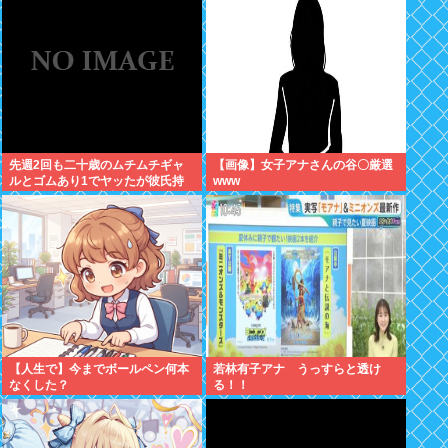
先週2回も二十歳のムチムチギャ
【画像】女子アナさんの谷〇厳選
ルとゴムあり1でヤッたが彼氏持
www
ちと判明して脳破壊されとる
【人生で】今までボールペン何本
若林有子アナ うっすらと透け
なくした？
る！！