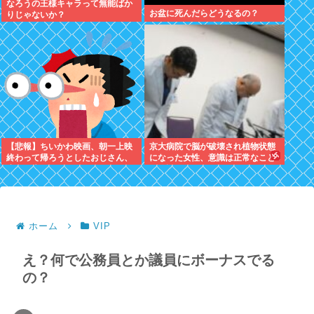
なろうの王様キャラって無能ばか
お盆に死んだらどうなるの？
りじゃないか？
【悲報】ちいかわ映画、朝一上映
京大病院で脳が破壊され植物状態
終わって帰ろうとしたおじさん、
になった女性、意識は正常なこと
少女に声をかけられ…
が確認されおわる
ホーム
VIP
え？何で公務員とか議員にボーナスでる
の？