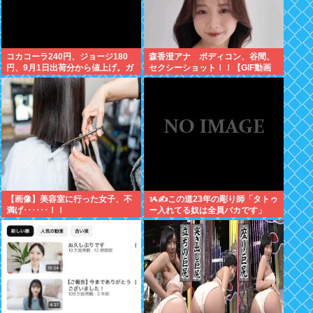
コカコーラ240円、ジョージ180
森香澄アナ ボディコン、谷間、
円、9月1日出荷分から値上げ。ガ
セクシーショット！！【GIF動画
ソリンより高いとか意味不明すぎ
あり】
る
【画像】美容室に行った女子、不
ᝰ✍この道23年の彫り師「タトゥ
満げ･･････！！
ー入れてる奴は全員バカです」