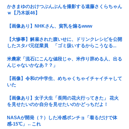
かきまゆのおけつぶんぶんを撮影する遠藤さくらちゃん
ｗ【乃木坂46】
【画像あり】NHKさん、貧乳を煽るwww
【大惨事】解雇された腹いせに、ドリンクレシピを公開
したスタバ元従業員 「ゴミ扱いするからこうなる...
米農家「流石にこんな値段じゃ、米作り辞める人、出る
んじゃないかなあ？？」
【画像】令和の中学生、めちゃくちゃイチャイチャして
いた
【画像あり】女子大生「長岡の花火行ってきた」 花火
を見せたいのか自分を見せたいのかどっちだよ！
NASAが開発（？）した冷感ポンチョ「着るだけで体
感-15℃」←これ