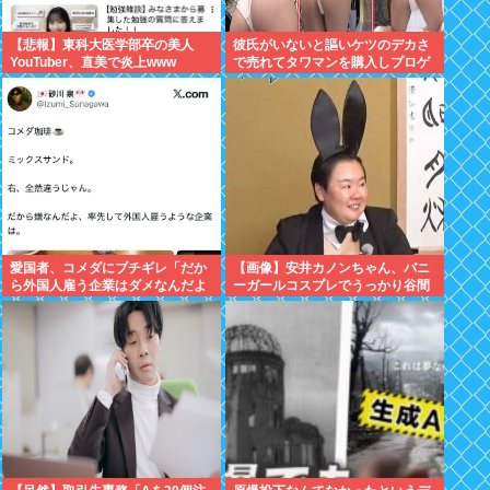
【悲報】東科大医学部卒の美人
彼氏がいないと謳いケツのデカさ
YouTuber、直美で炎上www
で売れてタワマンを購入しプロゲ
ーマーと結婚したグラドル、息子
が「自閉スペクトラム症」と診断
され泣く
愛国者、コメダにブチギレ「だか
【画像】安井カノンちゃん、バニ
ら外国人雇う企業はダメなんだよ
ーガールコスプレでうっかり谷間
」
が見えてしまう