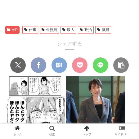
VIP
仕事
公務員
収入
政治
議員
シェアする
みいちゃんと山田さん、日本の
高市早苗が終戦記念日8月15日に
警察なめすぎで炎上www
靖国参拝するか予想するスレ
ホーム
検索
トップ
サイドバー