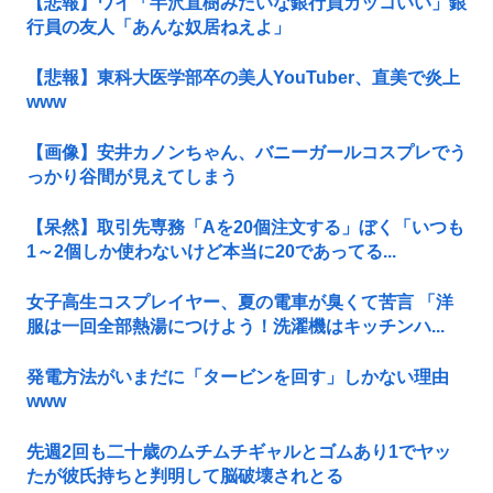
【悲報】ワイ「半沢直樹みたいな銀行員カッコいい」銀
行員の友人「あんな奴居ねえよ」
【悲報】東科大医学部卒の美人YouTuber、直美で炎上
www
【画像】安井カノンちゃん、バニーガールコスプレでう
っかり谷間が見えてしまう
【呆然】取引先専務「Aを20個注文する」ぼく「いつも
1～2個しか使わないけど本当に20であってる...
女子高生コスプレイヤー、夏の電車が臭くて苦言 「洋
服は一回全部熱湯につけよう！洗濯機はキッチンハ...
発電方法がいまだに「タービンを回す」しかない理由
www
先週2回も二十歳のムチムチギャルとゴムあり1でヤッ
たが彼氏持ちと判明して脳破壊されとる