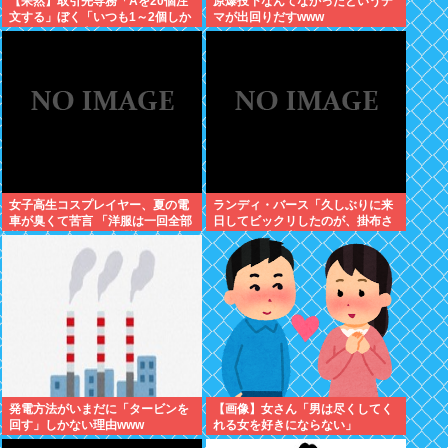
【呆然】取引先専務「Aを20個注
原爆投下なんてなかったというデ
文する」ぼく「いつも1～2個しか
マが出回りだすwww
使わないけど本当に20であって
る？」取専「あってる」⇒結果！
女子高生コスプレイヤー、夏の電
ランディ・バース「久しぶりに来
車が臭くて苦言 「洋服は一回全部
日してビックリしたのが、掛布さ
熱湯につけよう！洗濯機はキッチ
んの髪の毛が増えていた。岡田さ
ンハイター薄めた水で一回まわそ
んは髪の毛がなくなってた」
う！」
発電方法がいまだに「タービンを
【画像】女さん「男は尽くしてく
回す」しかない理由www
れる女を好きにならない」