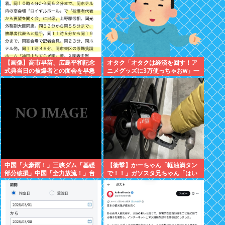
【画像】高市早苗、広島平和記念
オタク「オタクは経済を回す！ア
式典当日の被爆者との面会を早急
ニメグッズに3万使っちゃおw」一
に切り上げた理由は午後から東京
般人「車に500万、家に3000万、
で歯医者に行くためでしたwww
観光して5万、交際費に5万」
中国「大豪雨！」三峡ダム「基礎
【衝撃】かーちゃん「軽油満タン
部分破損」中国「全力放流！」台
で！！」ガソスタ兄ちゃん「はい
風13号「中国上陸予測」台風15号
(レギュラーの間違いだろな…)」
「中国接近（画像」中国「台風同
⇒結果ｗｗ
時上陸！（穀物生産が壊滅危機」
→