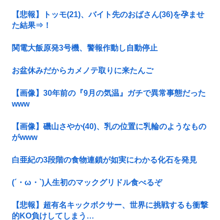
【悲報】トッモ(21)、バイト先のおばさん(36)を孕ませ
た結果⇒！
関電大飯原発3号機、警報作動し自動停止
お盆休みだからカメノテ取りに来たんご
【画像】30年前の『9月の気温』ガチで異常事態だった
www
【画像】磯山さやか(40)、乳の位置に乳輪のようなもの
がwww
白亜紀の3段階の食物連鎖が如実にわかる化石を発見
(´・ω・`)人生初のマックグリドル食べるぞ
【悲報】超有名キックボクサー、世界に挑戦するも衝撃
的KO負けしてしまう…