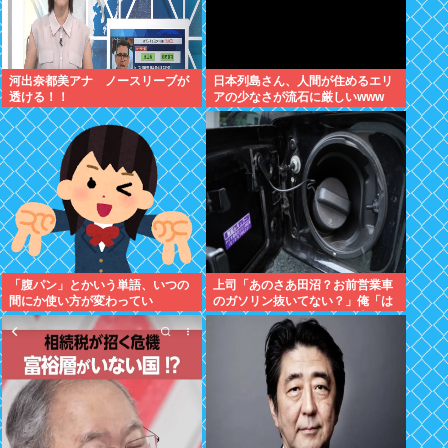
河出奈都美アナ ノースリーブが
日本列島さん、人間が住めるエリ
透ける！！
アの少なさが流石に厳しいwww
「腹パン」とかいう単語、いつの
上司「あのさあ田沼？お前営業車
間にか使い方が変わってい
のガソリン抜いてない？」俺「は
た・・・・・
ぁ？どういうことすか？」上司
「自分の車に入れ替えたりしてな
い？？」⇒結果ｗｗ