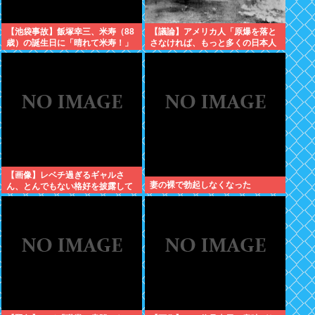
【池袋事故】飯塚幸三、米寿（88
【議論】アメリカ人「原爆を落と
歳）の誕生日に「晴れて米寿！」
さなければ、もっと多くの日本人
「嬉しい」と日記に書いていた
が死んでいた」←この主張どう思
う？
【画像】レベチ過ぎるギャルさ
妻の裸で勃起しなくなった
ん、とんでもない格好を披露して
しまうw w w w w w w