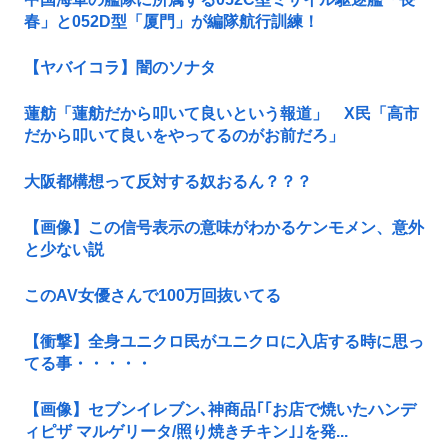
春」と052D型「厦門」が編隊航行訓練！
【ヤバイコラ】闇のソナタ
蓮舫「蓮舫だから叩いて良いという報道」 X民「高市
だから叩いて良いをやってるのがお前だろ」
大阪都構想って反対する奴おるん？？？
【画像】この信号表示の意味がわかるケンモメン、意外
と少ない説
このAV女優さんで100万回抜いてる
【衝撃】全身ユニクロ民がユニクロに入店する時に思っ
てる事・・・・・
【画像】セブンイレブン､神商品｢｢お店で焼いたハンデ
ィピザ マルゲリータ/照り焼きチキン｣｣を発...