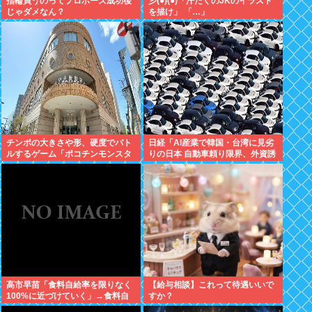
指輪買うのってプロポーズ成功後
彡(●)(●)「汗だくのJKのイラスト
じゃダメなん？
を描け」 「…」
チンポの大きさや形、硬度でバト
日経「AI産業で韓国・台湾に見劣
ルするゲーム「ポコチンモンスタ
りの日本 自動車頼り限界、外資誘
ー」を作ろうと思う
致が必要」どう思う？
高市早苗「食料自給率を限りなく
【給与相談】これって待遇いいで
100%に近づけていく」→食料自
すか？
給率が日本史上最低になってしま