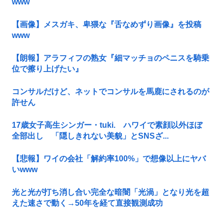
www
【画像】メスガキ、卑猥な『舌なめずり画像』を投稿
www
【朗報】アラフィフの熟女『細マッチョのペニスを騎乗
位で擦り上げたい』
コンサルだけど、ネットでコンサルを馬鹿にされるのが
許せん
17歳女子高生シンガー・tuki. ハワイで素顔以外ほぼ
全部出し 「隠しきれない美貌」とSNSざ...
【悲報】ワイの会社「解約率100%」で想像以上にヤバ
いwww
光と光が打ち消し合い完全な暗闇「光渦」となり光を超
えた速さで動く→50年を経て直接観測成功