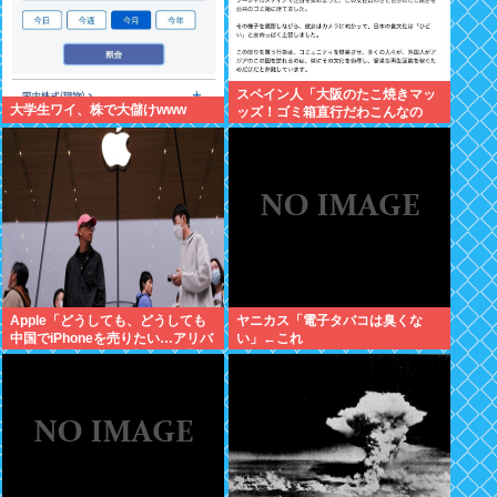
スペイン人「大阪のたこ焼きマッ
大学生ワイ、株で大儲けwww
ッズ！ゴミ箱直行だわこんなの
w」←大炎上してしまう
Apple「どうしても、どうしても
ヤニカス「電子タバコは臭くな
中国でiPhoneを売りたい…アリバ
い」←これ
バさん提携しよ！」中国AI企業に
追い風