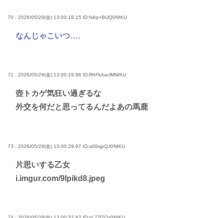
70 : 2026/05/29(金) 13:00:18.15
ID:fs6p+BUQ0NIKU
なんじゃこいつ….
71 : 2026/05/29(金) 13:00:19.98
ID:RhFkAaclMNIKU
壺トカゲ気狂い過ぎるな
外交を何だと思ってるんだよあの馬鹿
73 : 2026/05/29(金) 13:00:29.97
ID:a09xjpQJ0NIKU
片思いする乙女
i.imgur.com/9Ipikd8.jpeg
74 : 2026/05/29(金) 13:00:32.82
ID:sL7Zl7Oz0NIKU