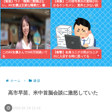
【緊急】ワイ「職業に貴賤はな
【画像】この信号表示の意味がわ
い。AV女優は立派な職業だ」敵
かるケンモメン、意外と少ない説
「じゃあ君の娘がAV出てもええ
の？」
このAV女優さんで100万回抜いて
【衝撃】全身ユニクロ民がユニク
る
ロに入店する時に思ってる
事・・・・・
ホーム
嫌儲
高市早苗、米中首脳会談に激怒していた
2026.05.29 13:16