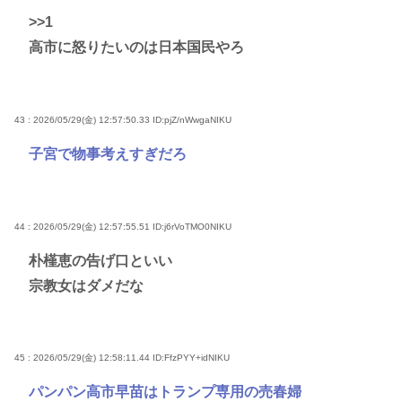
>>1
高市に怒りたいのは日本国民やろ
43 : 2026/05/29(金) 12:57:50.33
ID:pjZ/nWwgaNIKU
子宮で物事考えすぎだろ
44 : 2026/05/29(金) 12:57:55.51
ID:j6rVoTMO0NIKU
朴槿恵の告げ口といい
宗教女はダメだな
45 : 2026/05/29(金) 12:58:11.44
ID:FfzPYY+idNIKU
パンパン高市早苗はトランプ専用の売春婦