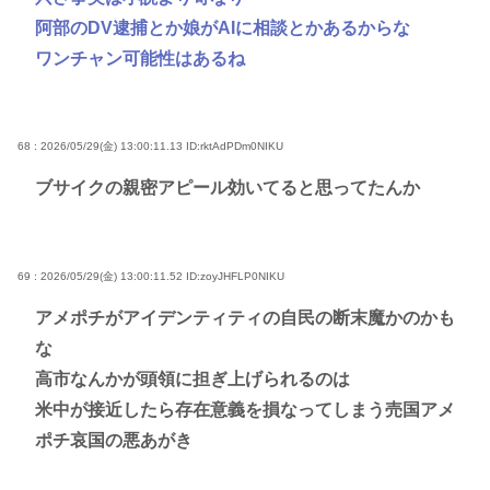
阿部のDV逮捕とか娘がAIに相談とかあるからな
ワンチャン可能性はあるね
68 : 2026/05/29(金) 13:00:11.13
ID:rktAdPDm0NIKU
ブサイクの親密アピール効いてると思ってたんか
69 : 2026/05/29(金) 13:00:11.52
ID:zoyJHFLP0NIKU
アメポチがアイデンティティの自民の断末魔かのかも
な
高市なんかが頭領に担ぎ上げられるのは
米中が接近したら存在意義を損なってしまう売国アメ
ポチ哀国の悪あがき