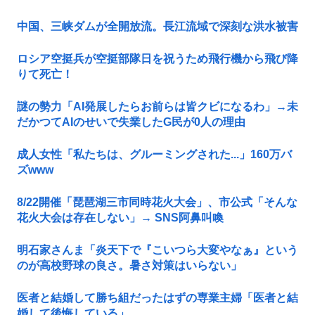
中国、三峡ダムが全開放流。長江流域で深刻な洪水被害
ロシア空挺兵が空挺部隊日を祝うため飛行機から飛び降
りて死亡！
謎の勢力「AI発展したらお前らは皆クビになるわ」→未
だかつてAIのせいで失業したG民が0人の理由
成人女性「私たちは、グルーミングされた...」160万バ
ズwww
8/22開催「琵琶湖三市同時花火大会」、市公式「そんな
花火大会は存在しない」→ SNS阿鼻叫喚
明石家さんま「炎天下で『こいつら大変やなぁ』という
のが高校野球の良さ。暑さ対策はいらない」
医者と結婚して勝ち組だったはずの専業主婦「医者と結
婚して後悔している」