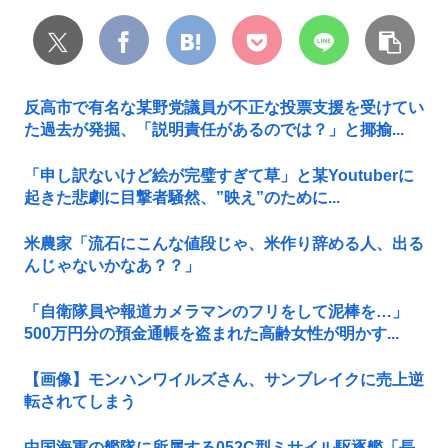
反高市で有名な某野党議員が不正な投票支援を受けてい
た過去が発掘、「説明責任があるのでは？」と揶揄...
「申し訳ないけど絵が完璧すぎて草」と某Youtuberに
起きた悲劇に目撃者騒然、”映え”のために...
米農家「流石にこんな値段じゃ、米作り辞める人、出る
んじゃないかなあ？？」
「自衛隊員や報道カメラマンのフリをして泥棒を…」
500万円分の預金通帳を盗まれた高齢女性が明かす...
【画像】モンハンワイルズさん、サンブレイクに売上逆
転されてしまう
中国海軍の艦隊に所属する052C型ミサイル駆逐艦「長