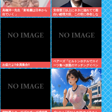
高橋洋一先生「富裕層は日本から
安倍晋三以上にネタに溢れてて面
出ていく 」
白い総理大臣、この世に存在しな
い説www
ペアーズ「ヒルトンホテルでスイ
お盆だよ‼全員集合‼
ーツ食べ放題のマッチングイベン
トやるぞ。女2500円男7000円
な」→女だけ埋まるwww