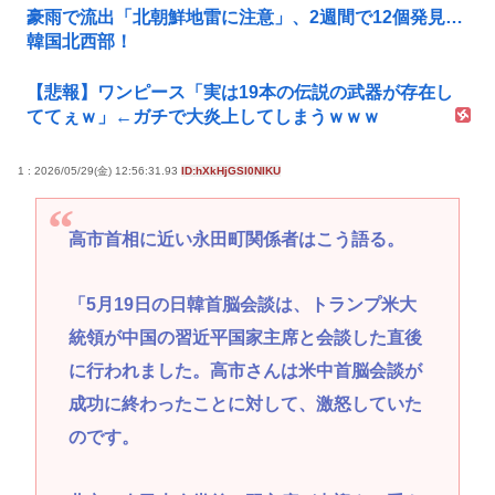
豪雨で流出「北朝鮮地雷に注意」、2週間で12個発見…
韓国北西部！
【悲報】ワンピース「実は19本の伝説の武器が存在し
ててぇｗ」←ガチで大炎上してしまうｗｗｗ
1 : 2026/05/29(金) 12:56:31.93
ID:hXkHjGSI0NIKU
高市首相に近い永田町関係者はこう語る。
「5月19日の日韓首脳会談は、トランプ米大
統領が中国の習近平国家主席と会談した直後
に行われました。高市さんは米中首脳会談が
成功に終わったことに対して、激怒していた
のです。