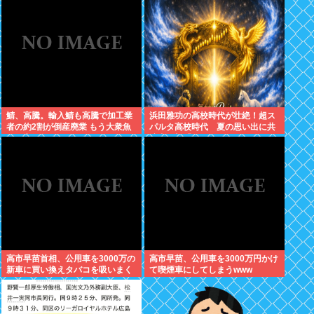
う
鯖、高騰。輸入鯖も高騰で加工業
浜田雅功の高校時代が壮絶！超ス
者の約2割が倒産廃業 もう大衆魚
パルタ高校時代 夏の思い出に共
から高級魚へ…
演者衝撃「ええ？」
高市早苗首相、公用車を3000万の
高市早苗、公用車を3000万円かけ
新車に買い換えタバコを吸いまく
て喫煙車にしてしまうwww
っていた