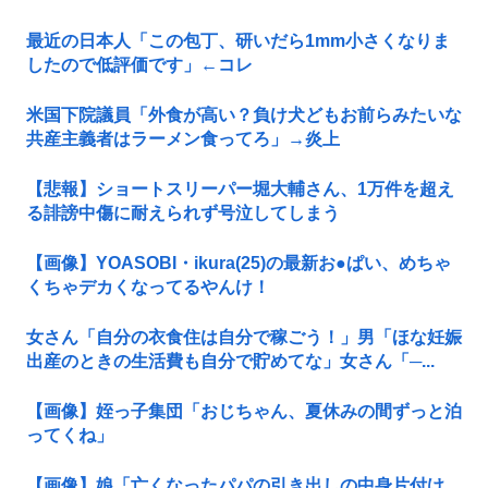
最近の日本人「この包丁、研いだら1mm小さくなりま
したので低評価です」←コレ
米国下院議員「外食が高い？負け犬どもお前らみたいな
共産主義者はラーメン食ってろ」→炎上
【悲報】ショートスリーパー堀大輔さん、1万件を超え
る誹謗中傷に耐えられず号泣してしまう
【画像】YOASOBI・ikura(25)の最新お●ぱい、めちゃ
くちゃデカくなってるやんけ！
女さん「自分の衣食住は自分で稼ごう！」男「ほな妊娠
出産のときの生活費も自分で貯めてな」女さん「─...
【画像】姪っ子集団「おじちゃん、夏休みの間ずっと泊
ってくね」
【画像】娘「亡くなったパパの引き出しの中身片付け