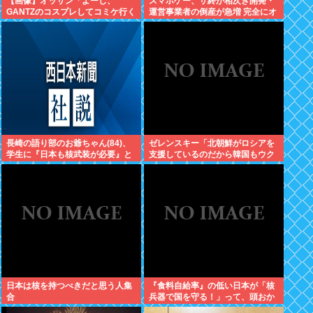
【画像】オッサン「よーし、
スマホゲー、サ終が相次ぎ開発・
GANTZのコスプレしてコミケ行く
運営事業者の倒産が急増 完全にオ
かー」
ワコンか
長崎の語り部のお爺ちゃん(84)、
ゼレンスキー「北朝鮮がロシアを
学生に『日本も核武装が必要』と
支援しているのだから韓国もウク
言われびっくり
ライナを支援しろ」
日本は核を持つべきだと思う人集
『食料自給率』の低い日本が「核
合
兵器で国を守る！」って、頭おか
しくね？食べ物止められたら終わ