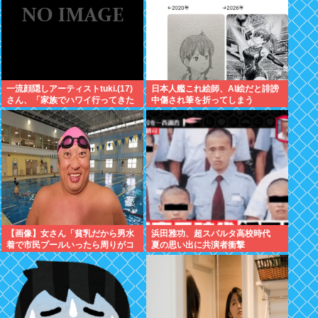
一流顔隠しアーティストtuki.(17)
日本人艦これ絵師、AI絵だと誹謗
さん、「家族でハワイ行ってきた
中傷され筆を折ってしまう
w」 自己顕示欲がどんどん抑えら
れなくなる
【画像】女さん「貧乳だから男水
浜田雅功、超スパルタ高校時代
着で市民プールいったら周りがコ
夏の思い出に共演者衝撃
ソコソしだしてやばいwww」5万
いいね