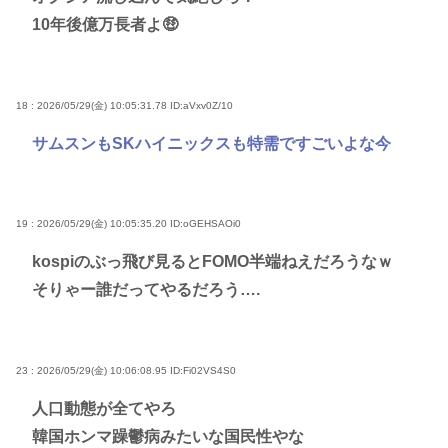
10年後億万長者よ🤑
18 : 2026/05/29(金) 10:05:31.78
ID:aVxv0Z/10
サムスンもSKハイニックスも特需ですごいよな今
19 : 2026/05/29(金) 10:05:35.20
ID:oGEHSAOi0
kospiのぶっ飛び見るとFOMO半端ねえだろうなｗ
そりゃー誰だってやるだろう….
23 : 2026/05/29(金) 10:06:08.95
ID:Fi02VS4S0
人口動態が全てやろ
韓国ホンマ躁鬱病みたいな国民性やな