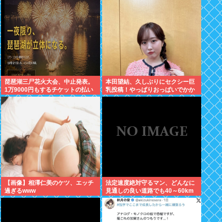
りじゃん
琵琶湖三尸花火大会、中止発表。
本田望結、久しぶりにセクシー巨
1万9000円もするチケットの払い
乳投稿！やっぱりおっぱいでかか
戻しは「法的専門家への相談を行
った！
いながら」で確約せず
【画像】相澤仁美のケツ、エッチ
法定速度絶対守るマン、どんなに
過ぎるwww
見通しの良い道路でも40～60km
以上出さない