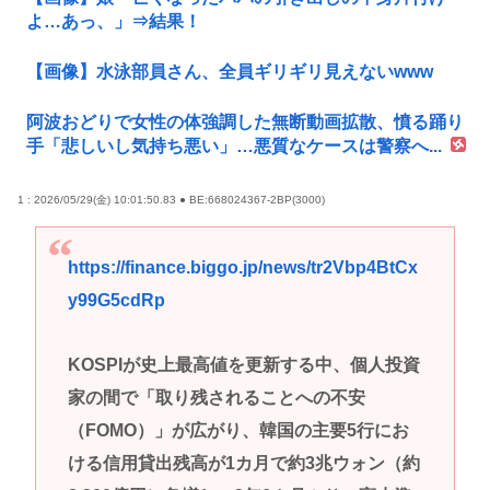
よ…あっ、」⇒結果！
【画像】水泳部員さん、全員ギリギリ見えないwww
阿波おどりで女性の体強調した無断動画拡散、憤る踊り
手「悲しいし気持ち悪い」…悪質なケースは警察へ...
1 : 2026/05/29(金) 10:01:50.83 ● BE:668024367-2BP(3000)
https://finance.biggo.jp/news/tr2Vbp4BtCx
y99G5cdRp
KOSPIが史上最高値を更新する中、個人投資
家の間で「取り残されることへの不安
（FOMO）」が広がり、韓国の主要5行にお
ける信用貸出残高が1カ月で約3兆ウォン（約