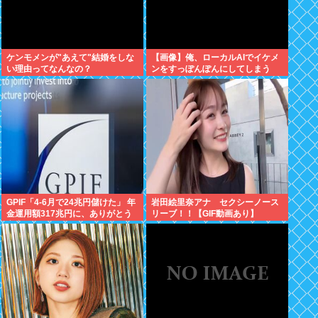
ケンモメンが"あえて"結婚をしな
【画像】俺、ローカルAIでイケメ
い理由ってなんなの？
ンをすっぽんぽんにしてしまう
www
GPIF「4-6月で24兆円儲けた」 年
岩田絵里奈アナ セクシーノース
金運用額317兆円に、ありがとう
リーブ！！【GIF動画あり】
高市