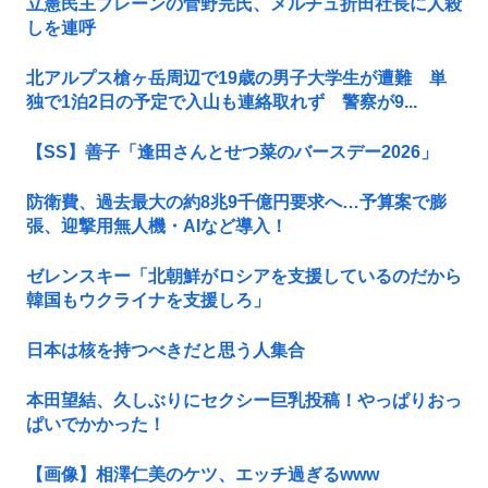
立憲民主ブレーンの菅野完氏、メルチュ折田社長に人殺
しを連呼
北アルプス槍ヶ岳周辺で19歳の男子大学生が遭難 単
独で1泊2日の予定で入山も連絡取れず 警察が9...
【SS】善子「逢田さんとせつ菜のバースデー2026」
防衛費、過去最大の約8兆9千億円要求へ…予算案で膨
張、迎撃用無人機・AIなど導入！
ゼレンスキー「北朝鮮がロシアを支援しているのだから
韓国もウクライナを支援しろ」
日本は核を持つべきだと思う人集合
本田望結、久しぶりにセクシー巨乳投稿！やっぱりおっ
ぱいでかかった！
【画像】相澤仁美のケツ、エッチ過ぎるwww