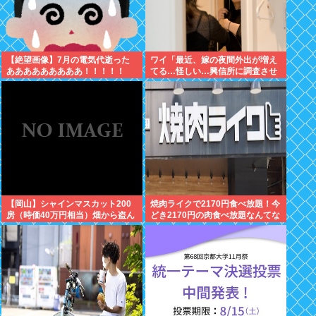
【絶望画像】7月の電気代逝った
ワイ「最近、嫁の夜間外出が増え
あああああああああ！！！！！
てる…怪しい…興信所に調査させ
たろ！」興信所「報告します」⇒
結果www
【岡山】シャインマスカット200
焼肉ライクで2170円食べ放題！今
房（時価40万円相当）畑から盗ん
どき2170円の肉食べ放題なんてな
だ疑いで男を逮捕 ネットで販売
いぞ！