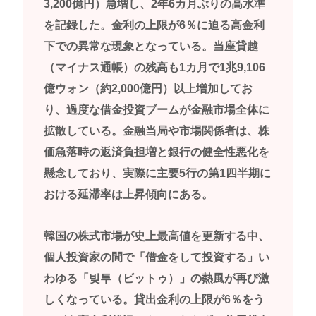
3,200億円）急増し、2年6カ月ぶりの高水準
を記録した。金利の上限が6％に迫る高金利
下での異常な現象となっている。当座貸越
（マイナス通帳）の残高も1カ月で1兆9,106
億ウォン（約2,000億円）以上増加してお
り、過度な借金投資ブームが金融市場全体に
拡散している。金融当局や市場関係者は、株
価急落時の返済負担増と銀行の健全性悪化を
懸念しており、実際に主要5行の第1四半期に
おける延滞率は上昇傾向にある。
韓国の株式市場が史上最高値を更新する中、
個人投資家の間で「借金をして投資する」い
わゆる「빚투（ビットゥ）」の熱風が再び激
しくなっている。貸出金利の上限が6％をう