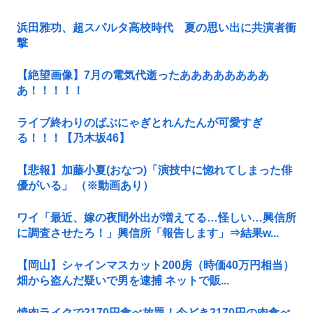
浜田雅功、超スパルタ高校時代 夏の思い出に共演者衝
撃
【絶望画像】7月の電気代逝ったああああああああ
あ！！！！！
ライブ終わりのばぶにゃぎとれんたんが可愛すぎ
る！！！【乃木坂46】
【悲報】加藤小夏(おなつ)「演技中に惚れてしまった俳
優がいる」 （※動画あり）
ワイ「最近、嫁の夜間外出が増えてる…怪しい…興信所
に調査させたろ！」興信所「報告します」⇒結果w...
【岡山】シャインマスカット200房（時価40万円相当）
畑から盗んだ疑いで男を逮捕 ネットで販...
焼肉ライクで2170円食べ放題！今どき2170円の肉食べ