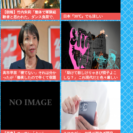
【朗報】竹内朱莉「整体で軍隊経
日本『30℃』でも涼しい
験者と思われた。ダンス負荷で、
私の骨と筋肉はもうグチャグチャ
になってい
高市早苗「寝てない」それは分か
「助けて欲しけりゃきび団子よこ
ったが「徹夜したので辛くて宿題
しな？」 これ現代だと色々厳しい
やってません」って言う奴高市早
よな
苗以外に見たことないのだが