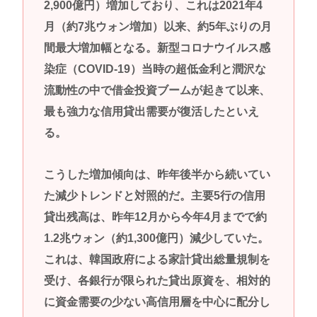
2,900億円）増加しており、これは2021年4
月（約7兆ウォン増加）以来、約5年ぶりの月
間最大増加幅となる。新型コロナウイルス感
染症（COVID-19）当時の超低金利と潤沢な
流動性の中で借金投資ブームが起きて以来、
最も強力な信用貸出需要が復活したといえ
る。
こうした増加傾向は、昨年後半から続いてい
た減少トレンドと対照的だ。主要5行の信用
貸出残高は、昨年12月から今年4月までで約
1.2兆ウォン（約1,300億円）減少していた。
これは、韓国政府による家計貸出総量規制を
受け、各銀行が限られた貸出原資を、相対的
に資金需要の少ない高信用層を中心に配分し