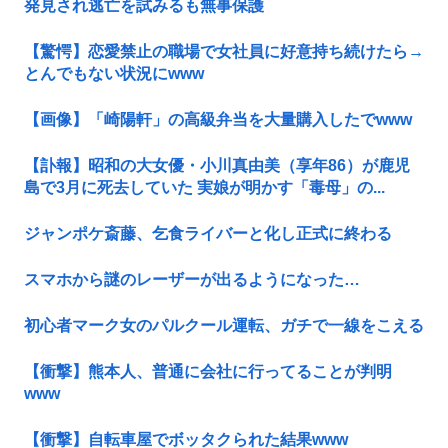
発見され逃亡を試みるも無事保護
【驚愕】恋愛禁止の職場で女社員に好意持ち続けたら→
とんでもない状況にwww
【画像】「崎陽軒」の高級弁当を大量購入したでwww
【訃報】昭和の大女優・小川真由美（享年86）が鹿児
島で3月に死去していた 実娘が明かす「毒母」の...
ジャンポケ斎藤、乞食ライバーと化し正式に終わる
スマホから謎のレーザーが出るようになった…
初心者マーク女のパルクール運転、ガチで一線をこえる
【衝撃】熊本人、普通に会社に行ってることが判明
www
【衝撃】自転車屋でボッタクられた結果www