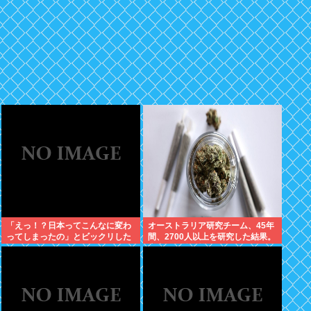
「えっ！？日本ってこんなに変わ
オーストラリア研究チーム、45年
ってしまったの」とビックリした
間、2700人以上を研究した結果。
こと
大麻に有益な効果はほとんどな
く、むしろ有蓋だった事を証明