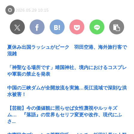
2026.05.29 10:15
夏休み出国ラッシュがピーク 羽田空港、海外旅行客で
混雑
「神聖なる場所です」靖国神社、境内におけるコスプレ
や軍装の禁止を発表
中国の三峡ダムが全開放流を実施…長江流域で深刻な洪
水被害！
【芸能】今の価値観に照らせば女性蔑視やルッキズ
ム… 『落語』の世界もセリフ変更や改作、現代にふ
さ...