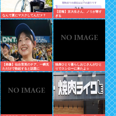
【悲報】京大生さん、ノリが寒す
なんで夏にマスクしてんだァ？
ぎる
【画像】仙台育英のチア、一瞬見
独身ひとり暮らしおじさんがひと
ただけで勃起すると話題に
りでスシローに来たよ☺