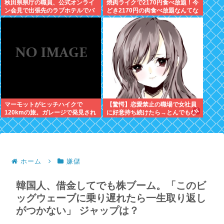
秋田県県庁の職員、公式オンライ
焼肉ライクで2170円食べ放題！今
ン会見で出張先のラブホテルでバ
どき2170円の肉食べ放題なんてな
スローブを着て喫煙しながら登場
いぞ！
www
マーモットがヒッチハイクで
【驚愕】恋愛禁止の職場で女社員
120kmの旅。ガレージで発見され
に好意持ち続けたら→とんでもな
逃亡を試みるも無事保護
い状況にwww
ホーム
嫌儲
韓国人、借金してでも株ブーム。「このビ
ッグウェーブに乗り遅れたら一生取り返し
がつかない」 ジャップは？