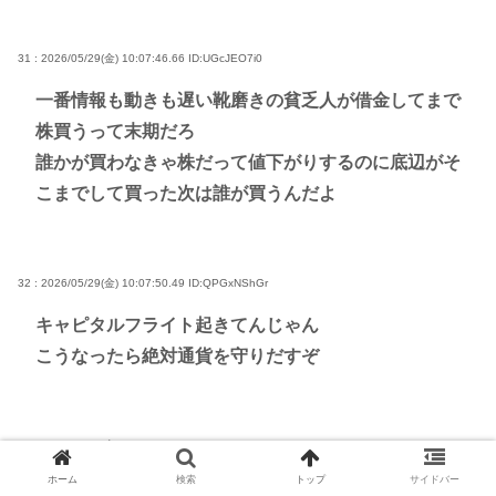
31 : 2026/05/29(金) 10:07:46.66
ID:UGcJEO7i0
一番情報も動きも遅い靴磨きの貧乏人が借金してまで
株買うって末期だろ
誰かが買わなきゃ株だって値下がりするのに底辺がそ
こまでして買った次は誰が買うんだよ
32 : 2026/05/29(金) 10:07:50.49
ID:QPGxNShGr
キャピタルフライト起きてんじゃん
こうなったら絶対通貨を守りだすぞ
33 : 2026/05/29(金) 10:08:12.94
ID:ts5K+o8y0
ホーム
検索
トップ
サイドバー
靴磨いてる場合じゃねー！