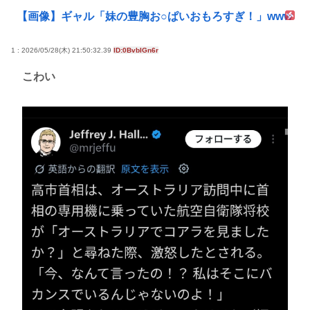
【画像】ギャル「妹の豊胸お○ぱいおもろすぎ！」www
1 : 2026/05/28(木) 21:50:32.39
ID:0BvbIGn6r
こわい