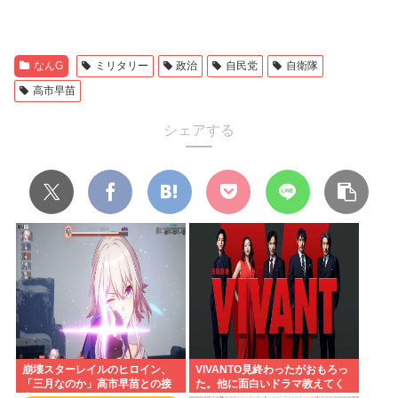
なんG
ミリタリー
政治
自民党
自衛隊
高市早苗
シェアする
崩壊スターレイルのヒロイン、
VIVANTO見終わったがおもろっ
「三月なのか」高市早苗との接
た。他に面白いドラマ教えてく
点があまりにも多すぎる。もし
れ