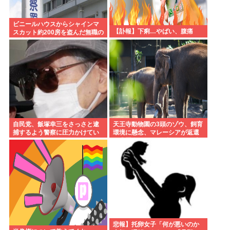
ビニールハウスからシャインマ
【訃報】下痢…やばい、腹痛
スカット約200房を盗んだ無職の
男逮捕 岡山
自民党、飯塚幸三をさっさと逮
天王寺動物園の3頭のゾウ、飼育
捕するよう警察に圧力かけてい
環境に懸念、マレーシアが返還
たwww
要求署名17万人。酷すぎる日本
の動物園
悲報】托卵女子「何が悪いのか