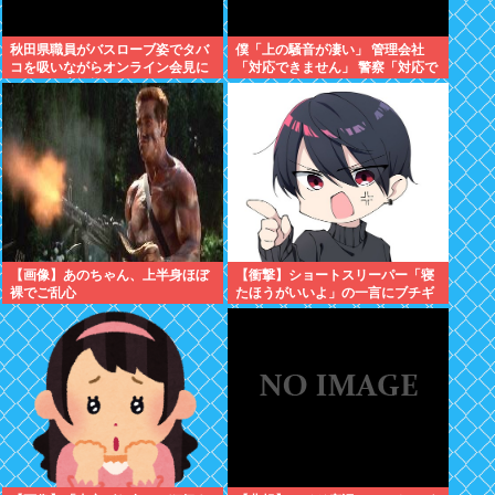
秋田県職員がバスローブ姿でタバ
僕「上の騒音が凄い」 管理会社
コを吸いながらオンライン会見に
「対応できません」 警察「対応で
どこのお貴族様だよw
きません」
【画像】あのちゃん、上半身ほぼ
【衝撃】ショートスリーパー「寝
裸でご乱心
たほうがいいよ」の一言にブチギ
レwww(※動画あり)