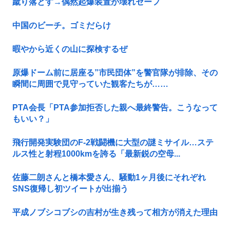
蹴り落とす→偶然起爆装置が壊れセーフ
中国のビーチ。ゴミだらけ
暇やから近くの山に探検するぜ
原爆ドーム前に居座る”市民団体”を警官隊が排除、その
瞬間に周囲で見守っていた観客たちが……
PTA会長「PTA参加拒否した親へ最終警告。こうなって
もいい？」
飛行開発実験団のF-2戦闘機に大型の謎ミサイル…ステ
ルス性と射程1000kmを誇る「最新鋭の空母...
佐藤二朗さんと橋本愛さん、騒動1ヶ月後にそれぞれ
SNS復帰し初ツイートが出揃う
平成ノブシコブシの吉村が生き残って相方が消えた理由