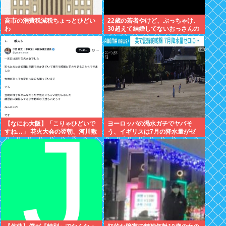
高市の消費税減税ちょっとひどい
22歳の若者やけど、ぶっちゃけ、
わ
30超えて結婚してないおっさんの
こと見下してる
【なにわ大阪】「こりゃひどいで
ヨーロッパの渇水ガチでヤバそ
すね…」 花火大会の翌朝、河川敷
う、イギリスは7月の降水量がゼ
に広がっていた衝撃の光景
ロに 専門家「今年は過去最悪の不
作になる可能性」