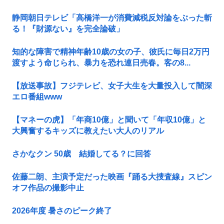
静岡朝日テレビ「高橋洋一が消費減税反対論をぶった斬
る！『財源ない』を完全論破」
知的な障害で精神年齢10歳の女の子、彼氏に毎日2万円
渡すよう命じられ、暴力を恐れ連日売春。客の8...
【放送事故】フジテレビ、女子大生を大量投入して闇深
エロ番組www
【マネーの虎】「年商10億」と聞いて「年収10億」と
大興奮するキッズに教えたい大人のリアル
さかなクン 50歳 結婚してる？に回答
佐藤二朗、主演予定だった映画『踊る大捜査線』スピン
オフ作品の撮影中止
2026年度 暑さのピーク終了