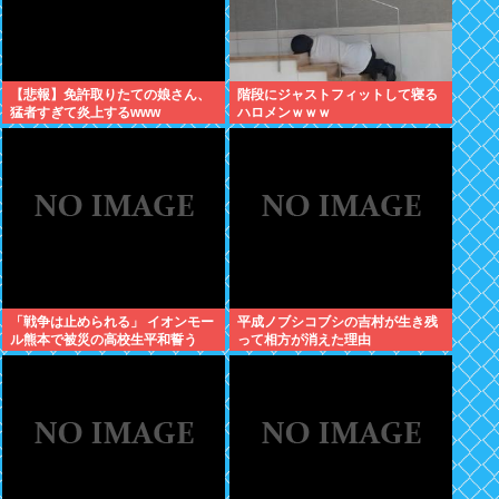
【悲報】免許取りたての娘さん、
階段にジャストフィットして寝る
猛者すぎて炎上するwww
ハロメンｗｗｗ
「戦争は止められる」 イオンモー
平成ノブシコブシの吉村が生き残
ル熊本で被災の高校生平和誓う
って相方が消えた理由