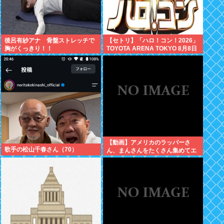
後呂有紗アナ 骨盤ストレッチで
【セトリ】「ハロ！コン！2026」
胸がくっきり！！
TOYOTA ARENA TOKYO 8月8日
昼・夜公演セットリス
【動画】アメリカのラッパーさ
歌手の松山千春さん（70）
ん、まんさんをたくさん集めてエ
チエチダンスを全裸で踊るMVを撮
ってしまう❤