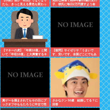
【作曲】僕が『特別』でなくなっ
知的な障害で精神年齢10歳の女の
たら、きっと見える景色も変わっ
子、彼氏に毎日2万円渡すよう命
てしまう。⋯だから曖昧でいい。
じられ、暴力を恐れ連日売春。客
どうか、白黒ハッキリさせないで
の82歳を殺害し逮捕
【マネーの虎】「年商10億」と聞
【疑問】サイゼリヤ「うまいで
いて「年収10億」と大興奮するキ
す、安いです、全国どこにでもあ
ッズに教えたい大人のリアル
ります」←こいつの弱点
糞ゲーを掴まされてもその日にブ
さかなクン 50歳 結婚してる？に
ックオフやももたろうに中古で売
回答
りつける事ができなくなる時代に