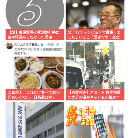
【謎】麻原彰晃が死刑執行時に
父「TVチャンピョンで優勝しま
空中浮遊をしなかった理由
した」いとこ「医者です」叔父
「三菱の宇宙/防衛開発の結構偉
い人です」
人気芸人「これだけ食べて2000
【お盆休み】スタート 熊本地震
円もいかない、日高屋は神」
で大分の温泉キャンセル相次ぐ
被害なしでも旅行先変更