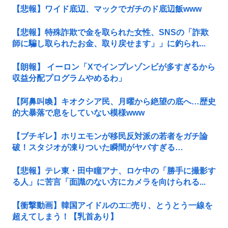
【悲報】ワイド底辺、マックでガチのド底辺飯www
【悲報】特殊詐欺で金を取られた女性、SNSの「詐欺
師に騙し取られたお金、取り戻せます」」に釣られ...
【朗報】 イーロン「Xでインプレゾンビが多すぎるから
収益分配プログラムやめるわ」
【阿鼻叫喚】キオクシア民、月曜から絶望の底へ…歴史
的大暴落で息をしていない模様www
【ブチギレ】ホリエモンが移民反対派の若者をガチ論
破！スタジオが凍りついた瞬間がヤバすぎる…
【悲報】テレ東・田中瞳アナ、ロケ中の「勝手に撮影す
る人」に苦言「面識のない方にカメラを向けられる...
【衝撃動画】韓国アイドルのエ□売り、とうとう一線を
超えてしまう！【乳首あり】