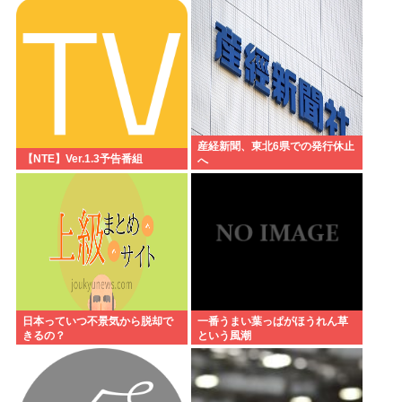
かして早苗がモデル？
産経新聞、東北6県での発行休止
【NTE】Ver.1.3予告番組
へ
日本っていつ不景気から脱却で
一番うまい葉っぱがほうれん草
きるの？
という風潮