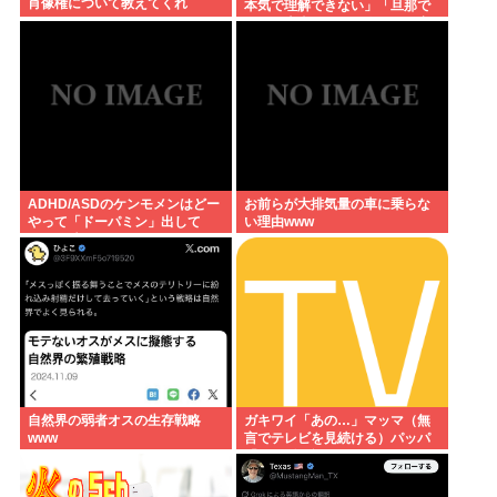
肖像権について教えてくれ
本気で理解できない」「旦那で
はなく本当に好きな人の子を産
みたい。これってそんなに悪い
こと？」
ADHD/ASDのケンモメンはどー
お前らが大排気量の車に乗らな
やって「ドーパミン」出して
い理由www
る？？助けて…
自然界の弱者オスの生存戦略
ガキワイ「あの…」マッマ（無
www
言でテレビを見続ける）パッパ
「おい?勉強しろや?」