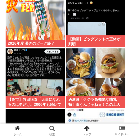
【動画】ビッグフットの正体が
2026年度 暑さのピーク終了
判明
【高市】竹田恒泰「天皇になれ
過激派「クジラ高知能な哺乳
るのは男だけ。2000年も続いて
類！食うんじゃねぇ！この土人
きた伝統。歌舞伎も女は駄目だ
どもが！！」ハンバーガーもぐ
よね？」
もぐ
ホーム
検索
トップ
サイドバー