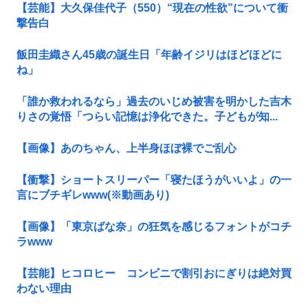
【芸能】大久保佳代子（550）“現在の性欲”について衝
撃告白
飯田圭織さん45歳の誕生日「年齢イジリはほどほどに
ね」
「誰か救われるなら」過去のいじめ被害を明かした吉木
りさの覚悟「つらい記憶は浄化できた。子どもが知...
【画像】あのちゃん、上半身ほぼ裸でご乱心
【衝撃】ショートスリーパー「寝たほうがいいよ」の一
言にブチギレwww(※動画あり)
【画像】「東京ばな奈」の狂気を感じるフォントがコチ
ラwww
【芸能】ヒコロヒー コンビニで割引おにぎりは絶対買
わない理由