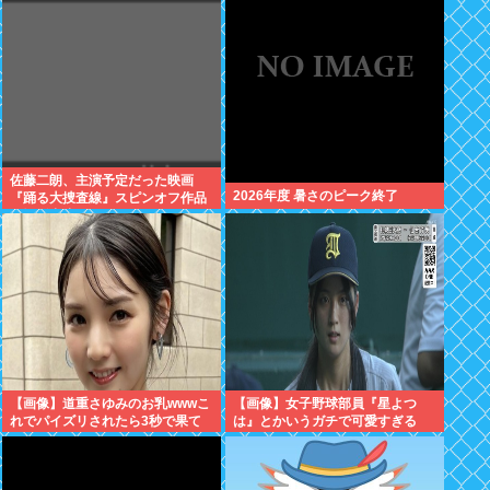
突入
佐藤二朗、主演予定だった映画
2026年度 暑さのピーク終了
『踊る大捜査線』スピンオフ作品
の撮影中止
【画像】道重さゆみのお乳wwwこ
【画像】女子野球部員『星よつ
れでパイズリされたら3秒で果て
は』とかいうガチで可愛すぎる
るだろ
JKwww