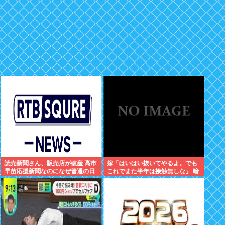
読売新聞さん、販売店が破産 高市
嫁「はいはい抜いてやるよ。でも
早苗応援新聞なのになぜ普通の日
これでまた半年は接触無しな」 暗
本人は買い支えないの？
黙のこれツラ過ぎるだろ