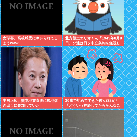
女球審、高校球児にキレられてし
北方領土エリオくん「1945年8月8
まうwww
日、ソ連は日ソ中立条約を無視し
宣戦布告、翌9日に日本への侵攻
を開始したぜ！」
中居正広、熊本地震直後に現地炊
30歳で初めてできた彼女(32)が
き出しに参加していた
「どういう神経してたらそんなこ
と言えるの？」と激怒、その理由
がｗｗｗ