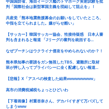
中国国防省、海自イージス艦のトマホーク実射試験を批
判「国際社会は新型軍国主義を団結して阻止を」！
共産党「熊本地震救援募金のお願いをしていたところ、
中指を立てられました。嫌がらせ酷い」
【サッカー】韓国サッカー協会、性接待疑惑 日本人審
判も含まれると報道 「Jリーグの審判を統括する...
なぜプーチンはウクライナ侵攻をやめられないのか？！
熊本県知事の要請をガン無視したTBS、避難所に取材
班が押し入ってプライバシーに全く配慮しない報道...
【悲報】X「アスペの検査した結果wwwwwwwww」
高市の消費税減税ちょっとひどいわ
【下着画像】村重杏奈さん、デカパイすぎて万バズして
しまうwww