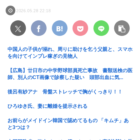
2026.05.28 22:18
中国人の子供が溺れ、周りに助けを乞う父親と、スマホ
を向けてインプレ稼ぎの見物人
【広島】廿日市の中学野球部員死亡事故 書類送検の医
師、別人のCT画像で診察した疑い 頭部出血に気...
後呂有紗アナ 骨盤ストレッチで胸がくっきり！！
ひろゆき氏、妻に離婚を提示される
お前らがメイドイン韓国で認めてるもの 「キムチ」あ
と3つは？