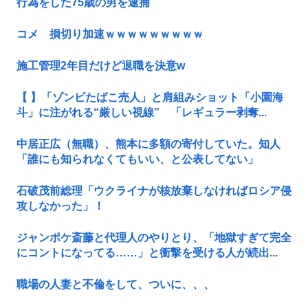
行為をした75歳の男を逮捕
コメ 損切り加速ｗｗｗｗｗｗｗｗｗ
施工管理2年目だけど退職を決意w
【 】「ゾンビたばこ売人」と肩組みショット「小園海
斗」に注がれる“厳しい視線” 「レギュラー剥奪...
中居正広（無職）、熊本に多額の寄付していた。知人
「誰にも知られなくてもいい、と公表してない」
石破茂前総理「ウクライナが核放棄しなければロシア侵
攻しなかった」！
ジャンポケ斎藤と代理人のやりとり、「地獄すぎて完全
にコントになってる……」と衝撃を受ける人が続出...
職場の人妻と不倫をして、ついに、、、