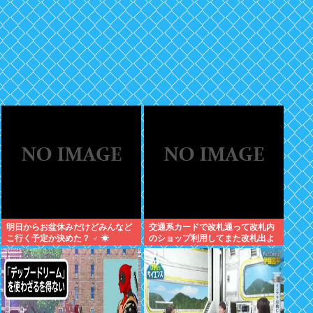
明日からお盆休みだけどみんなど
交通系カードで改札通って改札内
こ行く予定か決めた？ ‍♂ ☀
のショップ利用してまた改札出よ
うとしたら出られなくてワロタ