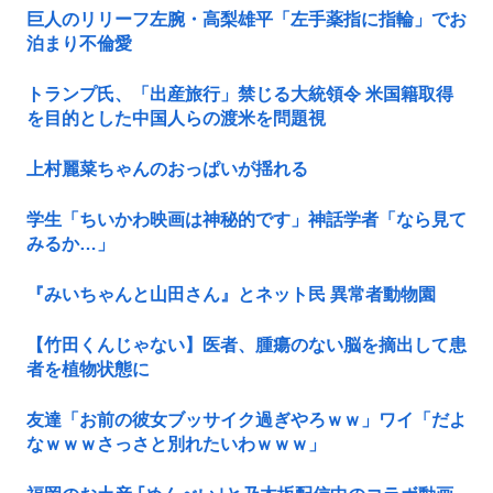
巨人のリリーフ左腕・高梨雄平「左手薬指に指輪」でお
泊まり不倫愛
トランプ氏、「出産旅行」禁じる大統領令 米国籍取得
を目的とした中国人らの渡米を問題視
上村麗菜ちゃんのおっぱいが揺れる
学生「ちいかわ映画は神秘的です」神話学者「なら見て
みるか…」
『みいちゃんと山田さん』とネット民 異常者動物園
【竹田くんじゃない】医者、腫瘍のない脳を摘出して患
者を植物状態に
友達「お前の彼女ブッサイク過ぎやろｗｗ」ワイ「だよ
なｗｗｗさっさと別れたいわｗｗｗ」