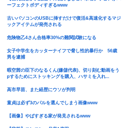
ーフェクトボディすぎるwww
古いパソコンのUSBに挿すだけで復活&高速化するマジ
ックアイテムが発売される
危険物乙4さん合格率30%の難関試験になる
女子中学生をカッターナイフで脅し性的暴行か 56歳
男を逮捕
暇空茜の臣下のなるくん(嫌儲代表)、切り刻む動画をう
pするためにストッキングを購入、ハサミを入れ...
高市早苗、また経歴にウソが判明
童貞は必ず3のパルを選んでしまう画像www
【画像】やばすぎる家が発見されるwww