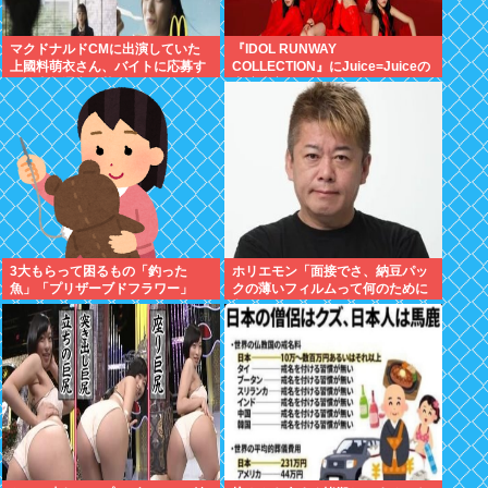
マクドナルドCMに出演していた
『IDOL RUNWAY
上國料萌衣さん、バイトに応募す
COLLECTION』にJuice=Juiceの
るも書類選考で落ちる
出演決定
3大もらって困るもの「釣った
ホリエモン「面接でさ、納豆パッ
魚」「プリザーブドフラワー」
クの薄いフィルムって何のために
入っていの？って聞くわけ」