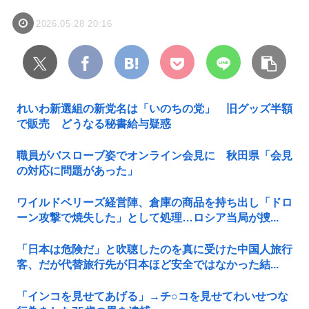
2026.05.28 20:16
れいわ新選組の新党名は「いのちの党」 旧グッズ半額
で販売 どうなる秘書給与疑惑
職員がバスローブ姿でオンライン会見に 秋田県「会見
の対応に問題があった」
ワイルドベリーズ経営陣、倉庫の商品を持ち出し「ドロ
ーン攻撃で焼失した」として処理…ロシア当局が捜...
「日本は危険だ」と吹聴したのを真に受けた中国人旅行
客、だが代替旅行先が日本ほど安全ではなかった結...
「インコを見せてあげる」→チ○コを見せてわいせつな