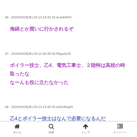
46 : 2026/05/28(木) 20:12:18.83
ID:xhJu6tNY0
海綿とか買いに行かされるぞ
47 : 2026/05/28(木) 20:12:30.58
ID:F8qyofc20
ボイラー技士、乙4、電気工事士、２陸特は高校の時
取ったな
なーんも役に立たなかった
48 : 2026/05/28(木) 20:13:15.66
ID:aOAUiKqE0
乙4とボイラー技士はなんで必要になるんだ
厄介客に危険物持ち込まれたり設備壊されるとかある
ホーム
検索
トップ
サイドバー
のか？