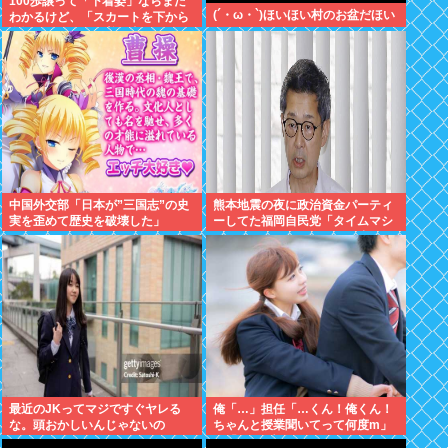
100歩譲って「下着姿」ならまだ
(´・ω・`)ほいほい村のお盆だほい
わかるけど、「スカートを下から
盗撮して写った下着写真」見て何
が楽しいんだ？
中国外交部「日本が”三国志”の史
熊本地震の夜に政治資金パーティ
実を歪めて歴史を破壊した」
ーしてた福岡自民党「タイムマシ
ーンにおねがいできるなら戻って
中止したい」
最近のJKってマジですぐヤレる
俺「…」担任「…くん！俺くん！
な。頭おかしいんじゃないの
ちゃんと授業聞いてって何度m」
俺「(───来るッ！)」