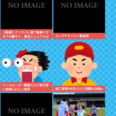
【画像】クソヤバい服で墓参りす
エッヂ✝️キリスト教徒部
るアホ陽キャ、墓石にとんでもな
いものをぶっかける
コールセンター勤務だけど毎日客
施工管理2年目だけど退職を決意w
に怒鳴られもう限界