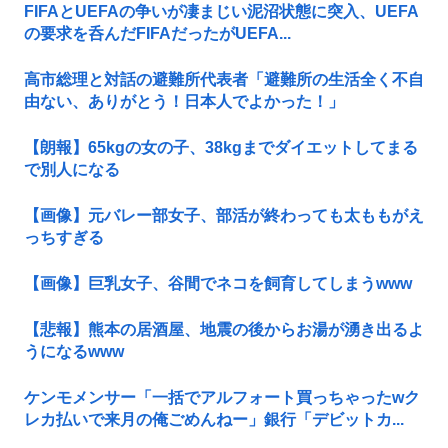
FIFAとUEFAの争いが凄まじい泥沼状態に突入、UEFA
の要求を呑んだFIFAだったがUEFA...
高市総理と対話の避難所代表者「避難所の生活全く不自
由ない、ありがとう！日本人でよかった！」
【朗報】65kgの女の子、38kgまでダイエットしてまる
で別人になる
【画像】元バレー部女子、部活が終わっても太ももがえ
っちすぎる
【画像】巨乳女子、谷間でネコを飼育してしまうwww
【悲報】熊本の居酒屋、地震の後からお湯が湧き出るよ
うになるwww
ケンモメンサー「一括でアルフォート買っちゃったwク
レカ払いで来月の俺ごめんねー」銀行「デビットカ...