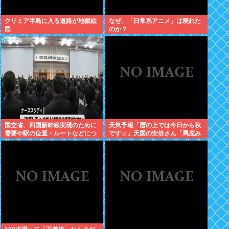
クリミア半島に入る道路が地獄絵
なぜ、「日常系アニメ」は廃れた
図
のか？
国交省、四国新幹線実現のために
天気予報「暦の上では今日から秋
需要や駅の位置・ルートなどにつ
です☺」天国の安倍さん「馬鹿み
いて調査・検討する事業者を公募
たいな暦だな」
開始