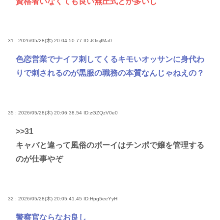
資格者いなくても良い無圧式とか多いし
31 : 2026/05/28(木) 20:04:50.77
ID:JOisjIMa0
色恋営業でナイフ刺してくるキモいオッサンに身代わ
りで刺されるのが黒服の職務の本質なんじゃねえの？
35 : 2026/05/28(木) 20:06:38.54
ID:zGZQzV0e0
>>31
キャバと違って風俗のボーイはチンポで嬢を管理する
のが仕事やぞ
32 : 2026/05/28(木) 20:05:41.45
ID:Hpg5eeYyH
警察官ならなお良し