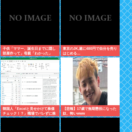
子供「ママー、誕生日までに隠し
東京のJK,遂に480円で自分を売り
部屋作って」母親「わかった」
はじめる…
韓国人「Excelと見せかけて株価
【悲報】17歳で無期懲役になった
チェック！？」職場でバレずに株
奴、怖いwww
取引、巧妙な偽装サイトが話題に