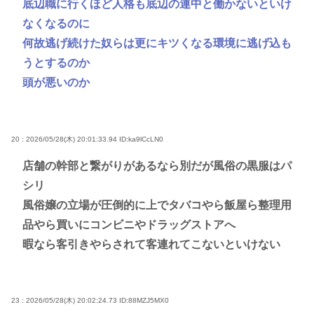
底辺職に行くほど人格も底辺の連中と働かないといけ
なくなるのに
何故逃げ続けた奴らは更にキツくなる環境に逃げ込も
うとするのか
頭が悪いのか
20 : 2026/05/28(木) 20:01:33.94
ID:ka9lCcLN0
店舗の幹部と繋がりがあるなら別だが風俗の黒服はパ
シリ
風俗嬢の立場が圧倒的に上でタバコやら飯屋ら整理用
品やら買いにコンビニやドラッグストアへ
暇なら客引きやらされて客連れてこないといけない
23 : 2026/05/28(木) 20:02:24.73
ID:88MZJ5MX0