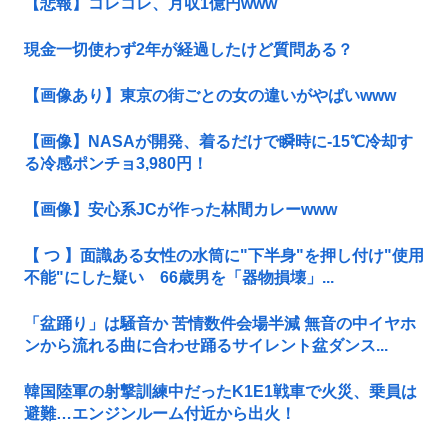
【悲報】コレコレ、月収1億円www
現金一切使わず2年が経過したけど質問ある？
【画像あり】東京の街ごとの女の違いがやばいwww
【画像】NASAが開発、着るだけで瞬時に-15℃冷却す
る冷感ポンチョ3,980円！
【画像】安心系JCが作った林間カレーwww
【 つ 】面識ある女性の水筒に"下半身"を押し付け"使用
不能"にした疑い 66歳男を「器物損壊」...
「盆踊り」は騒音か 苦情数件会場半減 無音の中イヤホ
ンから流れる曲に合わせ踊るサイレント盆ダンス...
韓国陸軍の射撃訓練中だったK1E1戦車で火災、乗員は
避難…エンジンルーム付近から出火！