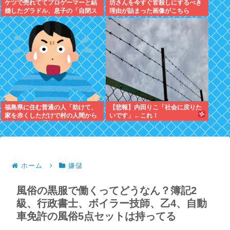
ケツで売れててプロゲーマーと結
坊さんを今すぐ皆殺しにするべき
婚したグラドル、息子の「自閉ス
理由が詰まった画像がこちら
ペクトラム症」診断にショックで
泣く
福島県に住む普通の人「助けて、
【悲報】内田りこ「社会に戻りた
家を赤くしただけで村の人間から
いです」←これ！
宗教施設だと通報が殺到して困っ
てるの！」
ホーム
嫌儲
風俗の黒服で働くってどうなん？簿記2
級、行政書士、ボイラー技師、乙4、自動
車免許の風俗5点セットは持ってる