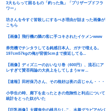
3大もらって困るもの「釣った魚」「プリザーブドフラ
ワー」
坊さんを今すぐ皆殺しにするべき理由が詰まった画像が
こちら
【画像】飛行機の隣の客に手コキされたイケメンwww
券売機でチンタラしてる鈍感日本人、ガチで増える。
197cm57kgの俺が背後5cmまで接近してる...
【画像】ディズニーのおいなり巻（600円）、流石にア
レすぎて賛否両論の大炎上をしてしまうw w ...
【速報】田村保乃さん、その格好は夜の店じゃん・・・
小学生の時、廊下を走ったときの危険性と利点について
統計をとった奴がいた
【巨乳画像】大躍進中の桃月なしこ、水着グラビアがパ