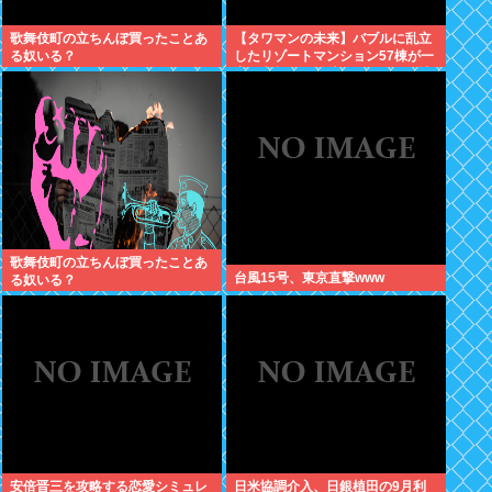
歌舞伎町の立ちんぼ買ったことあ
【タワマンの未来】バブルに乱立
る奴いる？
したリゾートマンション57棟が一
斉に老朽化。外壁はボロボロ、地
下には水が溜まる
歌舞伎町の立ちんぼ買ったことあ
台風15号、東京直撃www
る奴いる？
安倍晋三を攻略する恋愛シミュレ
日米協調介入、日銀植田の9月利