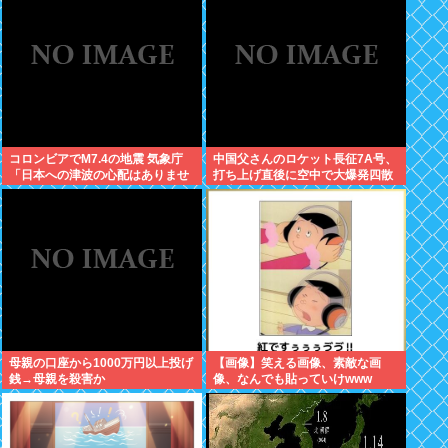
コロンビアでM7.4の地震 気象庁
中国父さんのロケット長征7A号、
「日本への津波の心配はありませ
打ち上げ直後に空中で大爆発四散
ん」
し失敗に終わる
母親の口座から1000万円以上投げ
【画像】笑える画像、素敵な画
銭→母親を殺害か
像、なんでも貼っていけwww