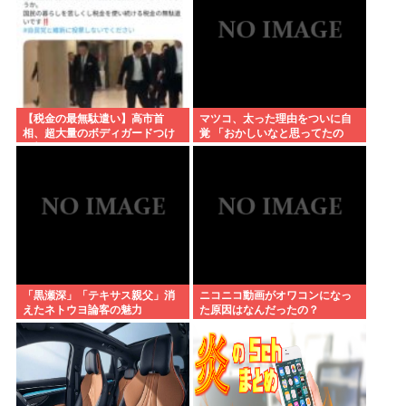
【税金の最無駄遣い】高市首
マツコ、太った理由をついに自
相、超大量のボディガードつけ
覚 「おかしいなと思ってたの
て部屋の周りから始めるようや
よ、なんで？って」
く外出は当然の批判殺到で大炎
上www
「黒瀬深」「テキサス親父」消
ニコニコ動画がオワコンになっ
えたネトウヨ論客の魅力
た原因はなんだったの？