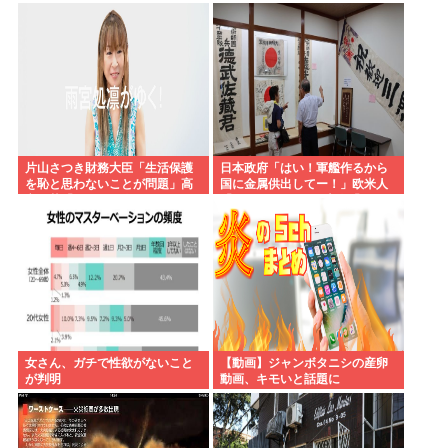
死ぬほど悪口言っちゃって嫌わ
年先にある太陽の500兆倍明るい
れるんやがワイが悪いんか？
星だと判明。
片山さつき財務大臣「生活保護
日本政府「はい！軍艦作るから
を恥と思わないことが問題」高
国に金属供出してー！」欧米人
市早苗「さもしい人のせいで国
「don’t stop！」日本人「？」
が滅びる」
女さん、ガチで性欲がないこと
【動画】ジャンボタニシの産卵
が判明
動画、キモいと話題に