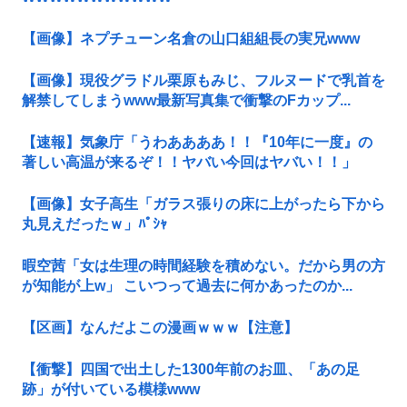
【画像】ネプチューン名倉の山口組組長の実兄www
【画像】現役グラドル栗原もみじ、フルヌードで乳首を
解禁してしまうwww最新写真集で衝撃のFカップ...
【速報】気象庁「うわああああ！！『10年に一度』の
著しい高温が来るぞ！！ヤバい今回はヤバい！！」
【画像】女子高生「ガラス張りの床に上がったら下から
丸見えだったｗ」ﾊﾟｼｬ
暇空茜「女は生理の時間経験を積めない。だから男の方
が知能が上w」 こいつって過去に何かあったのか...
【区画】なんだよこの漫画ｗｗｗ【注意】
【衝撃】四国で出土した1300年前のお皿、「あの足
跡」が付いている模様www