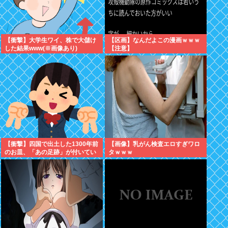
【衝撃】大学生ワイ、株で大儲け
【区画】なんだよこの漫画ｗｗｗ
した結果www(※画像あり)
【注意】
【衝撃】四国で出土した1300年前
【画像】乳がん検査エロすぎワロ
のお皿、「あの足跡」が付いてい
タｗｗｗ
る模様www