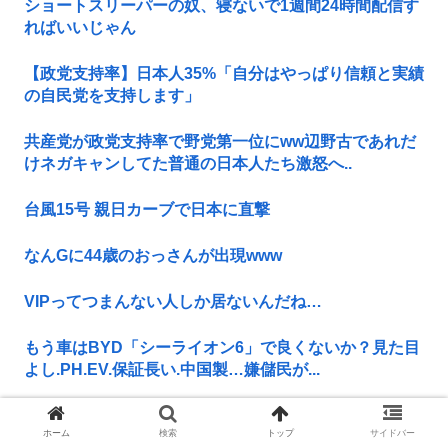
ショートスリーパーの奴、寝ないで1週間24時間配信す
ればいいじゃん
【政党支持率】日本人35%「自分はやっぱり信頼と実績
の自民党を支持します」
共産党が政党支持率で野党第一位にww辺野古であれだ
けネガキャンしてた普通の日本人たち激怒へ..
台風15号 親日カーブで日本に直撃
なんGに44歳のおっさんが出現www
VIPってつまんない人しか居ないんだね…
もう車はBYD「シーライオン6」で良くないか？見た目
よし.PH.EV.保証長い.中国製…嫌儲民が...
【画像】こんな時間にAmazonで頼んでたiPhoneが届
ホーム
検索
トップ
サイドバー
いた！