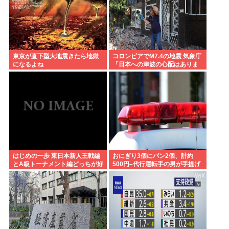
東京が直下型大地震きたら地獄
コロンビアでM7.4の地震 気象庁
になるよね
「日本への津波の心配はありま
せん」
はじめの一歩 東日本新人王戦編
おにぎり3個にパン2個、計約
とA級トーナメント編どっちが好
500円–代行運転手の男が手提げ
き？
バッグに入れて盗んだ疑いで逮
捕 鹿児島