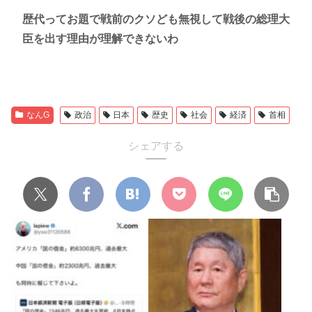
歴代ってお題で戦前のクソども無視して戦後の総理大
臣を出す理由が理解できないわ
なんG
政治
日本
歴史
社会
経済
首相
シェアする