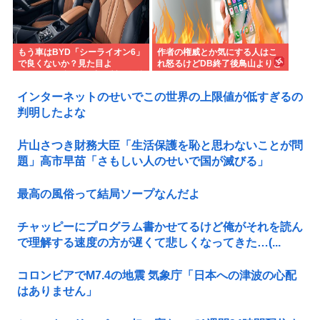
もう車はBYD「シーライオン6」
作者の権威とか気にする人はこ
で良くないか？見た目よ
れ怒るけどDB終了後鳥山よりと
し.PH.EV.保証長い.中国製…嫌儲
よたろうのほうがデザインカッ
民が求めるものが全てある
コいいよな
インターネットのせいでこの世界の上限値が低すぎるの
判明したよな
片山さつき財務大臣「生活保護を恥と思わないことが問
題」高市早苗「さもしい人のせいで国が滅びる」
最高の風俗って結局ソープなんだよ
チャッピーにプログラム書かせてるけど俺がそれを読ん
で理解する速度の方が遅くて悲しくなってきた…(...
コロンビアでM7.4の地震 気象庁「日本への津波の心配
はありません」