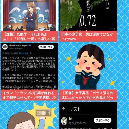
【速報】気象庁「うわあああ
日本の少子化、実は深刻ではなか
あ！！『10年に一度』の著しい高
ったwww
温が来るぞ！！ヤバい今回はヤバ
い！！」
イラン「トランプの任期が終わる
【画像】女子高生「ガラス張りの
まで和平はせんで～♪中間選挙ホラ
床に上がったら下から丸見えだっ
ホラホラホラ」
たｗ」ﾊﾟｼｬ