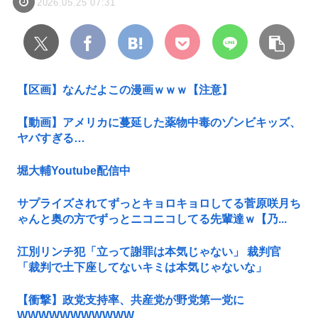
2026.05.25 07:31
【区画】なんだよこの漫画ｗｗｗ【注意】
【動画】アメリカに蔓延した薬物中毒のゾンビキッズ、
ヤバすぎる…
堀大輔Youtube配信中
サプライズされてずっとキョロキョロしてる菅原咲月ち
ゃんと奥の方でずっとニコニコしてる先輩達ｗ【乃...
江別リンチ犯「立って謝罪は本気じゃない」 裁判官
「裁判で土下座してないキミは本気じゃないな」
【衝撃】政党支持率、共産党が野党第一党に
WWWWWWWWWWW