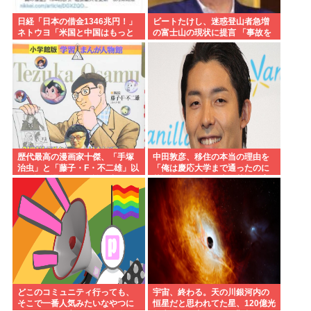
日経「日本の借金1346兆円！」
ビートたけし、迷惑登山者急増
ネトウヨ「米国と中国はもっと
の富士山の現状に提言 「事故を
ヤバいだろwww」
起こしたら、それをまかなえる
だけのお金を払ってもらわない
と」
歴代最高の漫画家十傑、「手塚
中田敦彦、移住の本当の理由を
治虫」と「藤子・F・不二雄」以
「俺は慶応大学まで通ったのに
外に誰を選んでも異論が出る
英語話せない。日本の英語教育
www
はおかしい」
どこのコミュニティ行っても、
宇宙、終わる。天の川銀河内の
そこで一番人気みたいなやつに
恒星だと思われてた星、120億光