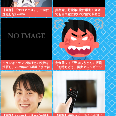
【画像】「エロアニメ」、一向に
共産党、野党第1党に躍進！全体
進化しないwww
でも自民党に次いで2位で革命こ
こに成就w
イランはトランプ政権との交渉を
定食屋ワイ「天ぷらうどん」店員
拒否し、2029年の任期終了まで待
「お待ちどう」蕎麦アレルギーワ
つと表明した
イ「これそばと一緒に茹でた？」
←最初に言わなかったワイが悪い
のか？
【画像】ショートスリーパー堀大
【衝撃】NHKさん、みんなが見て