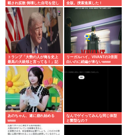
載され拡散 倒壊した自宅を悲し
全版。捜索進展した！
む顔を、笑顔でピースサインに
AI加工
トランプ「大勢の人が俺を史上
リーガルハイ、VIVANTの3倍面
最高の大統領と言ってる！」記
白いのに続編が来ないwww
者「誰もそんな事言ってない
よ」トランプ「… 」ビキビキ
あのちゃん、遂に崩れ始める
なんでゲイってみんな同じ体型
www
と髪型なの？