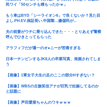
民ワイ「50センチも積もったかｗ」
もう車はBYD「シーライオン6」で良くないか？見た目
よし.PH.EV.保証長い.中国製…嫌儲民が...
夫の前妻がウチに乗り込んできた・・・とりあえず警察
呼んでひきとってもらった
アラフィフだが週一のオ●ニーが苦痛すぎる
日本一チンビンするJK8人の卒業写真、発掘されてしま
う
【画像】1軍女子大生の足のここの部分Нすぎない？
【画像】WBSの古旗笑佳アナが巨乳で妊娠してるのか
と話題に
【画像】芦田愛菜ちゃんのワキｗｗｗ