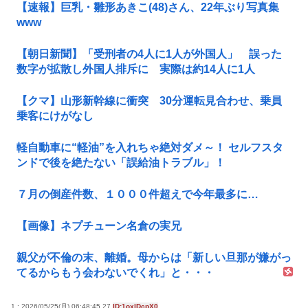
【速報】巨乳・雛形あきこ(48)さん、22年ぶり写真集
www
【朝日新聞】「受刑者の4人に1人が外国人」 誤った
数字が拡散し外国人排斥に 実際は約14人に1人
【クマ】山形新幹線に衝突 30分運転見合わせ、乗員
乗客にけがなし
軽自動車に“軽油”を入れちゃ絶対ダメ～！ セルフスタ
ンドで後を絶たない「誤給油トラブル」！
７月の倒産件数、１０００件超えで今年最多に…
【画像】ネプチューン名倉の実兄
親父が不倫の末、離婚。母からは「新しい旦那が嫌がっ
てるからもう会わないでくれ」と・・・
1 : 2026/05/25(月) 06:48:45.27
ID:1oxlDcpX0