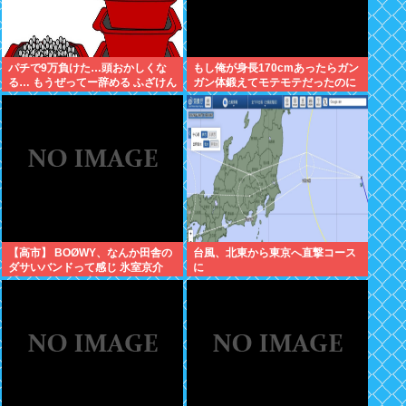
パチで9万負けた…頭おかしくな
もし俺が身長170cmあったらガン
る… もうぜってー辞める ふざけん
ガン体鍛えてモテモテだったのに
なマジで 俺の人生返してカレイド
な
新宿
【高市】 BOØWY、なんか田舎の
台風、北東から東京へ直撃コース
ダサいバンドって感じ 氷室京介
に
「お肉屋さんで生まれました」