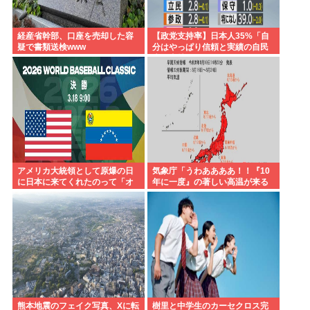
経産省幹部、口座を売却した容
【政党支持率】日本人35%「自
疑で書類送検www
分はやっぱり信頼と実績の自民
党を支持します」
アメリカ大統領として原爆の日
気象庁「うわああああ！！『10
に日本に来てくれたのって「オ
年に一度』の著しい高温が来る
バマ」さんだけだよね…
ぞ！！ヤバい今回はヤバ
い！！」
熊本地震のフェイク写真、Xに転
樹里と中学生のカーセクロス完