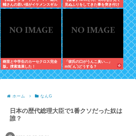
輔さんの若い頃がイケメンスギル
見ぬふりをしてきた事を突き付け
と話題にwww
てしまう･･････････！！
樹里と中学生のカーセクロス完全
「彼氏の口がうんこ臭い…」
版。捜索進展した！
m9(´ん`)どうする？
ホーム
なんG
日本の歴代総理大臣で1番クソだった奴は
誰？