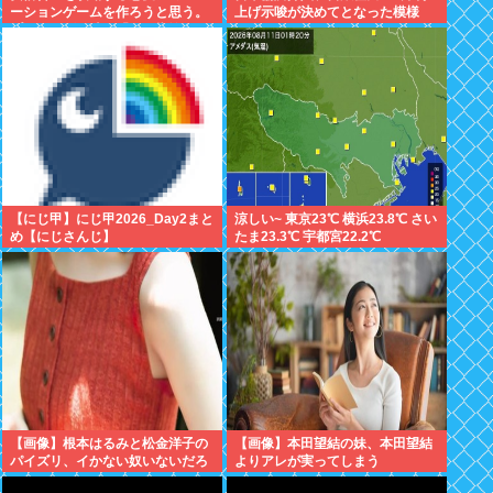
ーションゲームを作ろうと思う。
上げ示唆が決めてとなった模様
プロポーズの時も「その指輪は何
だよ」とツンデレな晋さん
【にじ甲】にじ甲2026_Day2まと
涼しい~ 東京23℃ 横浜23.8℃ さい
め【にじさんじ】
たま23.3℃ 宇都宮22.2℃
【画像】根本はるみと松金洋子の
【画像】本田望結の妹、本田望結
パイズリ、イかない奴いないだろ
よりアレが実ってしまう
www