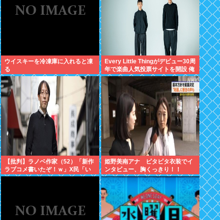
ウイスキーを冷凍庫に入れると凍
Every Little Thingがデビュー30周
る
年で楽曲人気投票サイトを開設 俺
はもちろんFace the Changeに入
れてきたぞ
【批判】ラノベ作家（52）「新作
姫野美南アナ ピタピタ衣装でイ
ラブコメ書いたぞ！ｗ」X民「い
ンタビュー、胸くっきり！！
い歳こいてラブコメ（笑）恥ずか
【GIF動画あり】
しくないの？」←やめたれｗと話
題に