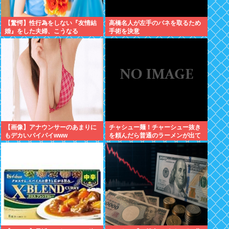
【驚愕】性行為をしない『友情結
高橋名人が左手のバネを取るため
婚』をした夫婦、こうなる
手術を決意
⇒･･･！！！
【画像】アナウンサーのあまりに
チャシュー麺！チャーシュー抜き
もデカいパイパイwww
を頼んだら普通のラーメンが出て
きたんだが、これっておかしくね
え？