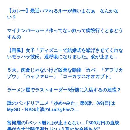
【カレー】最近ハマれるルーが無いよなぁ なんかな
い？
マイナンバーカード作ってない奴って病院行くときどう
すんの
【画像】女子「ディズニーで結婚式を挙げさせてくれな
いモラハラ彼氏。過呼吸になりました。涙が止まら...
５大、肉食じゃないけど凶暴な動物「カバ」「アフリカ
ゾウ」「バッファロー」「コーカサスオオカブト」
ラーメン屋でラストオーダー5分前に入店するの迷惑？
謎のバンドリアニメ「ゆめ∞みた」第8話。8/9(日)は
MyGO・RAS出演のLuckyFes’2...
富裕層の｢ペット離れ｣が止まらない…｢300万円の血統
書付き犬は時代遅れ｣という真のお金持ちが"...