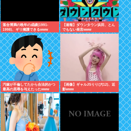
落合博満の晩年の成績(1991-
【速報】ダウンタウン浜田、とん
1998)、ギリ擁護できるwww
でもない発言www
汚嫁が不倫してたから合法的かつ
【画像】ギャルJSりりぴ(12)、近
最高の屈辱を与えたったwww
影www