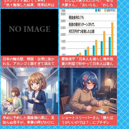
【スクリプト負けてて草w】
「わしは大家さんだから」「私も
「色々勉強した結果、理系以外は
大家さん」「おいらも」「わしも
エラー品だと気付いた【ガチ】」
じゃ」「拙者も」こんなCMに騙
について、もっと具体的に話そう
された日本人
か
日本の輸出額、韓国・台湾に抜か
愛国保守「日本人を減らし海外投
れる。アカンゴミ国すぎて涙出て
資の利益でBIやって日本人は遊ん
きた…
で暮らすべき。移民は不要」
早めに予約した通路側の席に、見
ショートスリーパーさん「寝たほ
知らぬ母子が。車掌の呼びかけに
うがいいのでは？」にブチギレ
も「目を閉じて無視」して居座ら