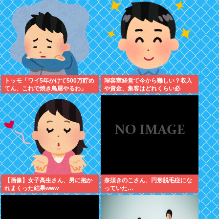
れました。無理やり奪われた席
は、結局“やったもん勝ち”にな
っ...
トッモ「ワイ5年かけて500万貯め
理容室経営て今から難しい？収入
てん、これで焼き鳥屋やるわ」
や資金、集客はどれくらい必
要？？
【画像】女子高生さん、男に抱か
奈須きのこさん、円形脱毛症にな
れまくった結果www
っていた…