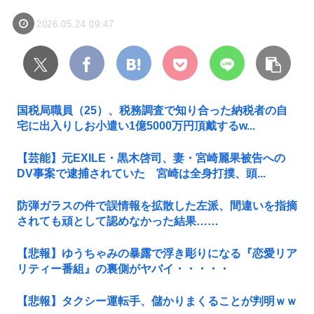
2026.05.24 09:47
国税局職員（25）、税務調査で知り合った納税者の自
宅に出入りしお小遣い1億5000万円頂戴するw...
【芸能】元EXILE・黒木啓司、妻・宮崎麗果被告への
DV事案で逮捕されていた 宮崎は全身打撲、頭...
防弾ガラスの件で誤情報を拡散した左派、間違いを指摘
されても頑として認めなかった結果……
【悲報】ゆうちゃみの暴露で浮き彫りになる『恋愛リア
リティー番組』の裏側がヤバイ・・・・・
【悲報】タクシー運転手、儲かりまくることが判明ｗｗ