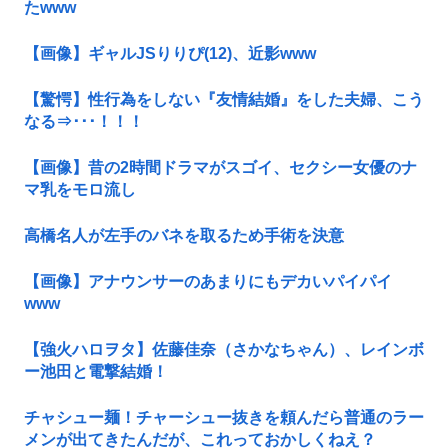
たwww
【画像】ギャルJSりりぴ(12)、近影www
【驚愕】性行為をしない『友情結婚』をした夫婦、こう
なる⇒･･･！！！
【画像】昔の2時間ドラマがスゴイ、セクシー女優のナ
マ乳をモロ流し
高橋名人が左手のバネを取るため手術を決意
【画像】アナウンサーのあまりにもデカいパイパイ
www
【強火ハロヲタ】佐藤佳奈（さかなちゃん）、レインボ
ー池田と電撃結婚！
チャシュー麺！チャーシュー抜きを頼んだら普通のラー
メンが出てきたんだが、これっておかしくねえ？