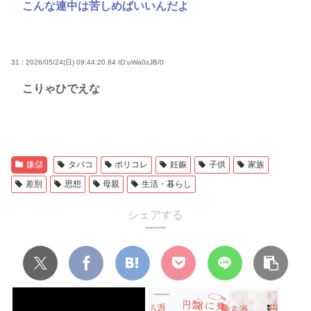
こんな連中は苦しめばいいんだよ
31 : 2026/05/24(日) 09:44:20.84
ID:uWa0zJB/0
こりゃひでえな
嫌儲
タバコ
ポリコレ
妊娠
子供
家族
差別
思想
母親
生活・暮らし
シェアする