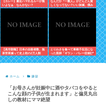
【カレー】最近ハマれるルーが無
なんだか『一般人』がどんどん貧
いよなぁ なんかない？
しくなってない？いい加減、僕み
たいに副業したら？週に2日休む
時代は終わったんだよ
【高市朗報】日本の自殺者数、無
とりわさを食べて車椅子生活にな
茶苦茶減って史上初の2万人割
った医師「ギラン・バレー症候群
れ。無茶苦茶生きやすい国になっ
になって本当に絶望。死んだ方が
てる件www
良かったと思った」
ホーム
嫌儲
「お母さんが妊娠中に酒やタバコをやると
こんな顔の子供が生まれます」と偏見丸出
しの教材にママ絶望