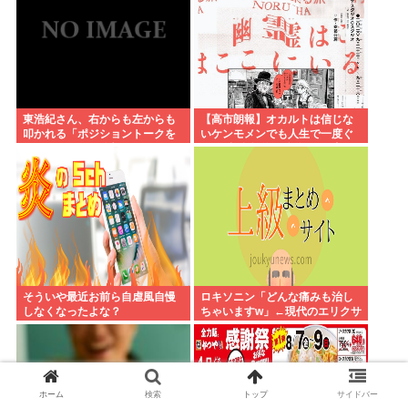
東浩紀さん、右からも左からも
【高市朗報】オカルトは信じな
叩かれる「ポジショントークを
いケンモメンでも人生で一度ぐ
しないからこそ信頼できる」と
らい"超自然的な体験"した事あ
擁護されるwww
るんだろ？？
そういや最近お前ら自虐風自慢
ロキソニン「どんな痛みも治し
しなくなったよな？
ちゃいますw」←現代のエリクサ
ーやろ…
ホーム
検索
トップ
サイドバー