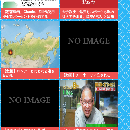
【悲報動画】Claude、Z世代使用
大学教授「勉強もスポーツも親の
率ゼロパーセントを記録する
収入で決まる。環境がないと出来
るわけがない」
【悲報】ロシア、じわじわと逝き
【動画】チー牛、リア凸される
始める