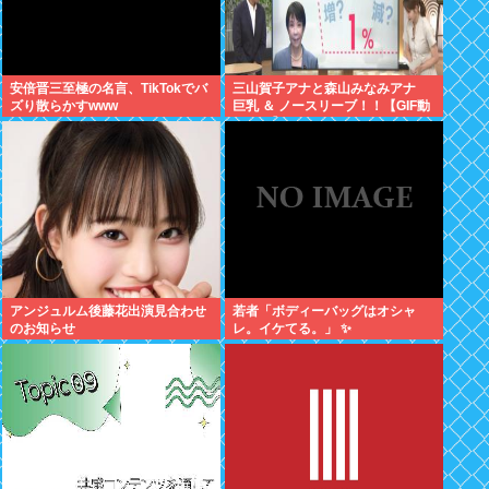
安倍晋三至極の名言、TikTokでバ
三山賀子アナと森山みなみアナ
ズり散らかすwww
巨乳 ＆ ノースリーブ！！【GIF動
画あり】
アンジュルム後藤花出演見合わせ
若者「ボディーバッグはオシャ
のお知らせ
レ。イケてる。」 ✨