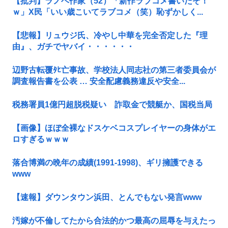
【批判】ラノベ作家（52）「新作ラブコメ書いたぞ！
ｗ」X民「いい歳こいてラブコメ（笑）恥ずかしく...
【悲報】リュウジ氏、冷やし中華を完全否定した『理
由』、ガチでヤバイ・・・・・・
辺野古転覆ﾀﾋ亡事故、学校法人同志社の第三者委員会が
調査報告書を公表 … 安全配慮義務違反や安全...
税務署員1億円超脱税疑い 詐取金で競艇か、国税当局
【画像】ほぼ全裸なドスケベコスプレイヤーの身体がエ
ロすぎるｗｗｗ
落合博満の晩年の成績(1991-1998)、ギリ擁護できる
www
【速報】ダウンタウン浜田、とんでもない発言www
汚嫁が不倫してたから合法的かつ最高の屈辱を与えたっ