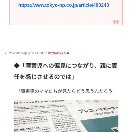
https://www.tokyo-np.co.jp/article/490243
2 : 2026/05/24(日) 08:41:58.36
ID:Ybd3XY0u0