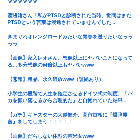
ｗｗｗｗｗｗ
渡邊渚さん「私がPTSDと診断された当時、世間はまだ
PTSDという言葉は浸透されていませんでした...
きまぐれオレンジロードみたいな青春を送りたいなっっ
っっ
【画像】家入レオさん、想像以上にヤバいことになって
る…多分想像の何倍以上もヤバいwww
【悲報】粗品、永久追放www（証拠あり）
小学生の段階で人生を確定させるドイツ式の制度、「バ
カを振い落せるから合理的だ」と自惚れていた結果...
【ガチ】キャスターの大越健介、高市首相に『爆弾発
言』をしてしまう！！！！！
【画像】だらしない体型の南米女www