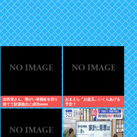
自民党さん、障がい者福祉を切り
おまえら「お盆玉」いくらあげる
捨てて財源捻出に成功www
予定？