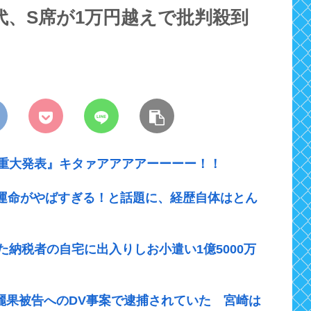
ト代、S席が1万円越えで批判殺到
『重大発表』キタァアアアアーーーー！！
運命がやばすぎる！と話題に、経歴自体はとん
た納税者の自宅に出入りしお小遣い1億5000万
崎麗果被告へのDV事案で逮捕されていた 宮崎は