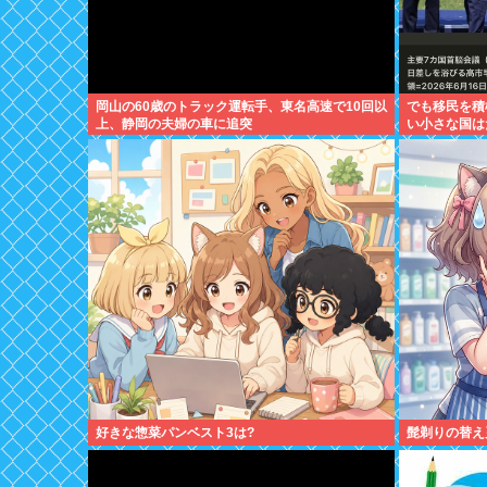
岡山の60歳のトラック運転手、東名高速で10回以
でも移民を積
上、静岡の夫婦の車に追突
い小さな国は
るとただのネ
好きな惣菜パンベスト3は?
髭剃りの替え