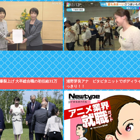
爆裂上げ 大卒総合職の初任給31万
浦野芽良アナ ピタピタニットでボディラ
っきり！！