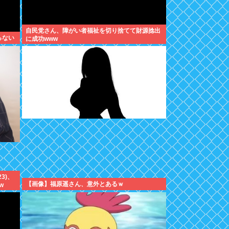
自民党さん、障がい者福祉を切り捨てて財源捻出
らない
に成功www
3)、
【画像】福原遥さん、意外とあるｗ
w