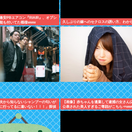
激安PBエアコン『RIAIR』、オプシ
久しぶりの嫁へのセクロスの誘い方、わか
能も付いてた模様www
夫から知らないシャンプーの匂いが
【画像】赤ちゃんを遺棄して逮捕の女さん(2
に行ってるに違いない！！！」探偵
公表された美人すぎるご尊顔がこちら⇒ww
ろ･･･」⇒結果ｗｗ