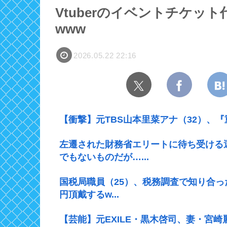
Vtuberのイベントチケッ
www
2026.05.22 22:16
【衝撃】元TBS山本里菜アナ（32）、
左遷された財務省エリートに待ち受ける
でもないものだが…...
国税局職員（25）、税務調査で知り合っ
円頂戴するw...
【芸能】元EXILE・黒木啓司、妻・宮