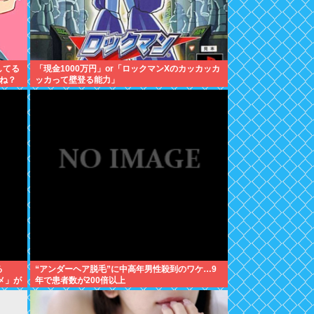
してる
「現金1000万円」or「ロックマンXのカッカッカ
ね？
ッカって壁登る能力」
る
“アンダーヘア脱毛”に中高年男性殺到のワケ…9
メ」が
年で患者数が200倍以上