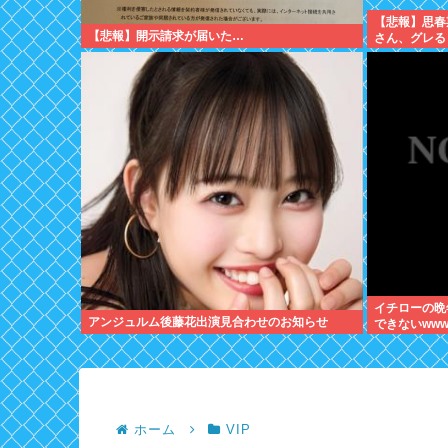
【悲報】思春
【悲報】開示請求が届いた…
さん、グレる
イチローの晩年
アンジュルム後藤花出演見合わせのお知らせ
できないww
ホーム
VIP