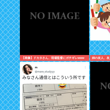
【画像】ドカタさん、現場監督にガチギレwww
姉の友人、友