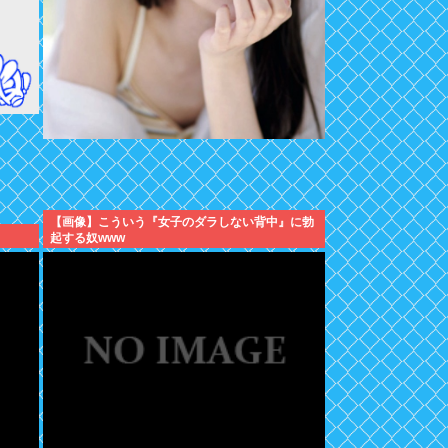
【画像】こういう『女子のダラしない背中』に勃
起する奴www