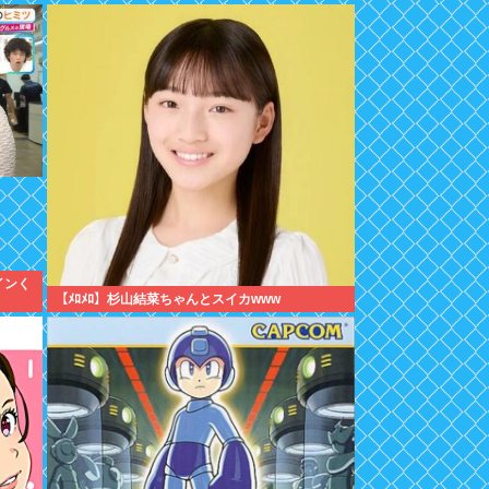
インく
【ﾒﾛﾒﾛ】杉山結菜ちゃんとスイカwww