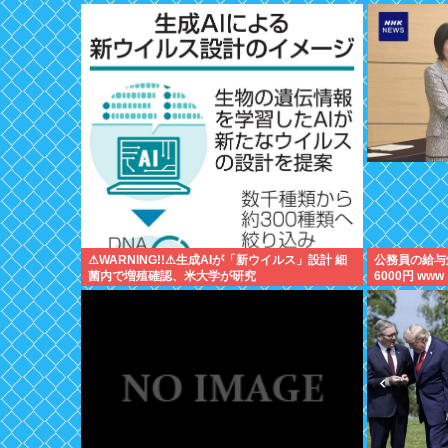
⚠WARNING!!⚠生成AIが「新ウイルス」設計 細
公務員の給与
菌内で増殖確認、米大学が研究
6000円 www