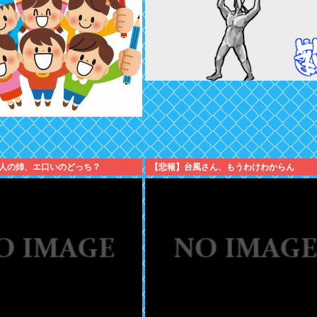
人の姉、エ口いのどっち？
【悲報】台風さん、もうわけわからん