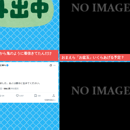
から鬼のように着信きてたんだけ
おまえら「お盆玉」いくらあげる予定？