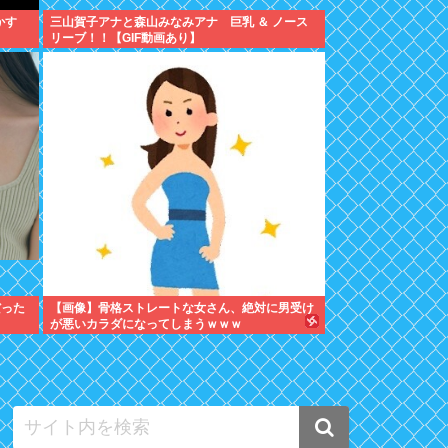
かす
三山賀子アナと森山みなみアナ 巨乳 ＆ ノース
リーブ！！【GIF動画あり】
だった
【画像】骨格ストレートな女さん、絶対に男受け
が悪いカラダになってしまうｗｗｗ