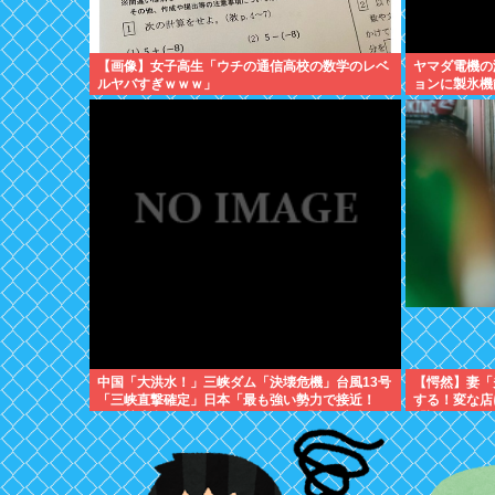
【画像】女子高生「ウチの通信高校の数学のレベ
ヤマダ電機の
ルヤバすぎｗｗｗ」
ョンに製氷機
中国「大洪水！」三峡ダム「決壊危機」台風13号
【愕然】妻「
「三峡直撃確定」日本「最も強い勢力で接近！
する！変な店
（伊勢湾台風級」台風13号と15号「中国本土でぶ
「調べたとこ
つかり合う（前代未聞」→