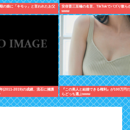
期の娘に「キモッ」と言われたお父
安倍晋三至極の名言、TikTokでバズり散ら
www
(2011-2019)の成績、流石に擁護
『この美人と結婚できる権利』が100万円
w
らどっち選ぶwww