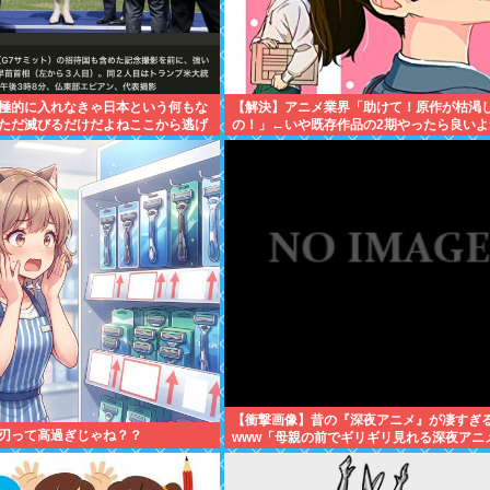
極的に入れなきゃ日本という何もな
【解決】アニメ業界「助けて！原作が枯渇
ただ滅びるだけだよねここから逃げ
の！」←いや既存作品の2期やったら良いよ
トウヨになりそうだと思う
【衝撃画像】昔の『深夜アニメ』が凄すぎ
刃って高過ぎじゃね？？
www「母親の前でギリギリ見れる深夜アニ
こちら…この名作アニメは…