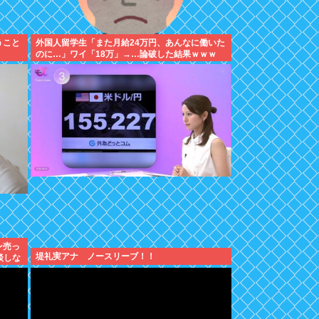
うこと
外国人留学生「また月給24万円、あんなに働いた
のに…」ワイ「18万」→…論破した結果ｗｗｗ
ン売っ
堤礼実アナ ノースリーブ！！
談しな