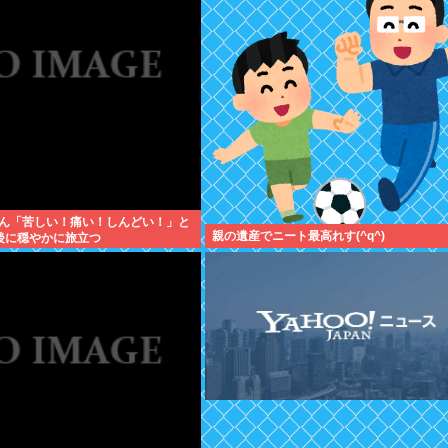
ん「苦しい！痛い！しんどい！」と
親の遺産でニート最高れす(^q^)
後に穏やかに旅立つ