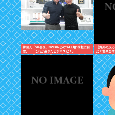
韓国人「SK会長、NVIDIAとの“AI工場”構想に自
【海外の反応
信」→「これが生きたビジネスだ！」
だ？世界全体
に → 「左
は不利だけど
にはあると思