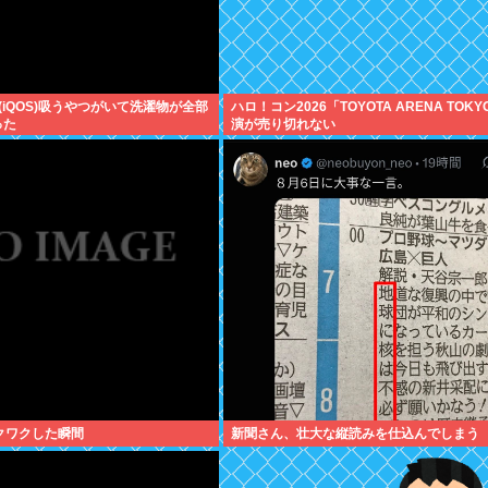
(iQOS)吸うやつがいて洗濯物が全部
ハロ！コン2026「TOYOTA ARENA TOK
った
演が売り切れない
クワクした瞬間
新聞さん、壮大な縦読みを仕込んでしまう