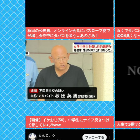
秋田の公務員、オンライン会見にバスローブ姿で
近くでタバコ
登場し会見中にタバコを吸う←あのさあ！
iQOS臭くな
【画像】イケおじ(56)、中学生にナイフ突きつけ
人生で1番ワ
て脅してレ●プwww