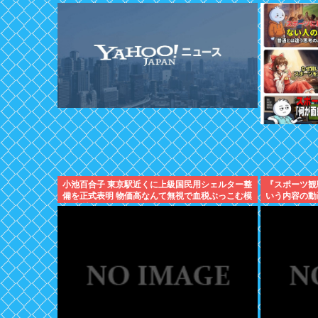
小池百合子 東京駅近くに上級国民用シェルター整
『スポーツ観
備を正式表明 物価高なんて無視で血税ぶっこむ模
いう内容の動
様 支持したのはあなた達
りまくるww