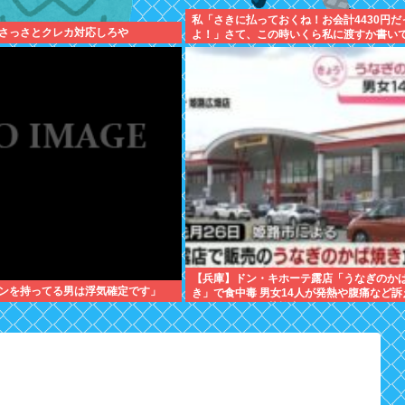
私「さきに払っておくね！お会計4430円だ
さっさとクレカ対応しろや
よ！」さて、この時いくら私に渡すか書い
【兵庫】ドン・キホーテ露店「うなぎのか
ンを持ってる男は浮気確定です」
き」で食中毒 男女14人が発熱や腹痛など訴
サルモネラ属の菌検出