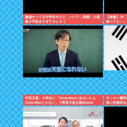
嫌儲やってる中学生やけど、ババア（母親）の昼
【画像】JK
飯が手抜きすぎてキレそう
食べてな！」
竹田天皇、小学生に「Snow Manに女がいたら
サッカー審判
Snow Manじゃない」で男系天皇を熱弁www
前に性接待を