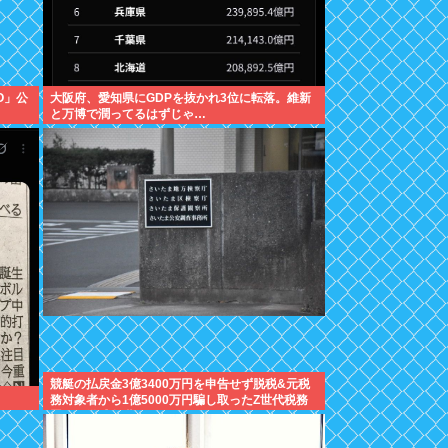
YO」公
大阪府、愛知県にGDPを抜かれ3位に転落。維新
と万博で潤ってるはずじゃ…
競艇の払戻金3億3400万円を申告せず脱税&元税
務対象者から1億5000万円騙し取ったZ世代税務
署員を懲戒免職