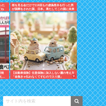
った
桜を見る会だけで118回もの虚偽答弁を行った男
てね
が国葬をされた国、日本。果たしてこの国に未来
はあるのか？
ば焼
【自動車保険】任意保険に加入しない層の考え方
え…
「金無きゃ払わなくてすむので入り損」