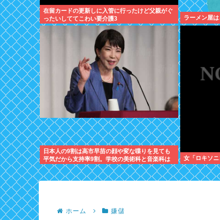
在留カードの更新しに入管に行ったけど父親がぐ
ラーメン屋は
ったいしててこわい要介護3
日本人の9割は高市早苗の顔や変な喋りを見ても
女「ロキソニ
平気だから支持率9割。学校の美術科と音楽科は
しっかりして！
ホーム
嫌儲