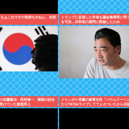
「なぁこれウチの気持ちやねん、全部
トランプに反発した学者を議会侮辱罪に問
を可決…共和党の質問に黙秘したため
の佐藤隆治・西村雄一、韓国の試合
ジャンポケ斉藤の被害女性「バウムクーヘ
受けていた疑惑浮上
たりTikTokライブしててムカついたから示
かった」←これ