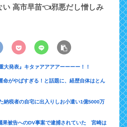
ない 高市早苗👈邪悪だし憎しみ
『重大発表』キタァアアアアーーーー！！
運命がやばすぎる！と話題に、経歴自体はとん
た納税者の自宅に出入りしお小遣い1億5000万
崎麗果被告へのDV事案で逮捕されていた 宮崎は