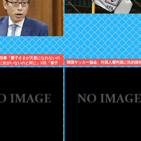
恒泰「愛子さまが天皇になれないの
韓国サッカー協会、外国人審判員に性的接待
anに女がいないのと同じ」X民「養子
Manに竹田恒泰が入るようなもの」