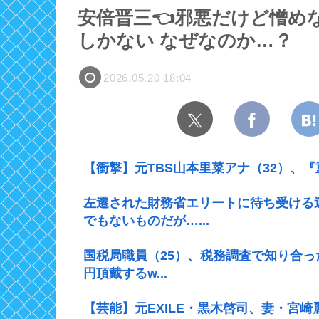
安倍晋三👈邪悪だけど憎め
しかない なぜなのか…？
2026.05.20 18:04
【衝撃】元TBS山本里菜アナ（32）、
左遷された財務省エリートに待ち受ける
でもないものだが…...
国税局職員（25）、税務調査で知り合っ
円頂戴するw...
【芸能】元EXILE・黒木啓司、妻・宮