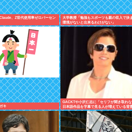
laude、Z世代使用率ゼロパーセン
大学教授「勉強もスポーツも親の収入で決
環境がないと出来るわけがない」
GACKTや小沢仁志に「セリフが聞き取れ
ガキ
日本語作品を字幕で見る人が増えている背