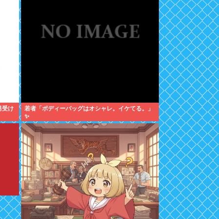
男受け
若者「ボディーバッグはオシャレ。イケてる。」
✨