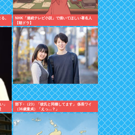
まる。
NHK「連続テレビ小説」で描いてほしい著名人
【朝ドラ】
ない」
部下♀（23）「彼氏と同棲してます」 係長ワイ
景
（36歳童貞）「えっ…？」