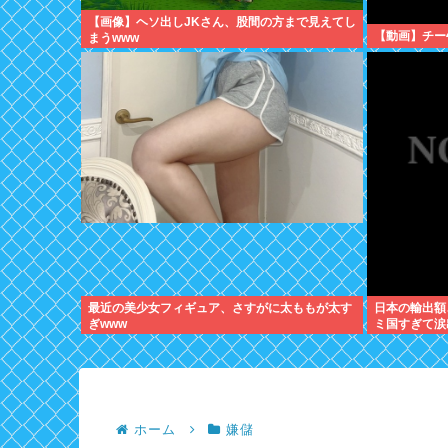
【画像】ヘソ出しJKさん、股間の方まで見えてし
【動画】チー
まうwww
最近の美少女フィギュア、さすがに太ももが太す
日本の輸出額
ぎwww
ミ国すぎて涙
ホーム
嫌儲