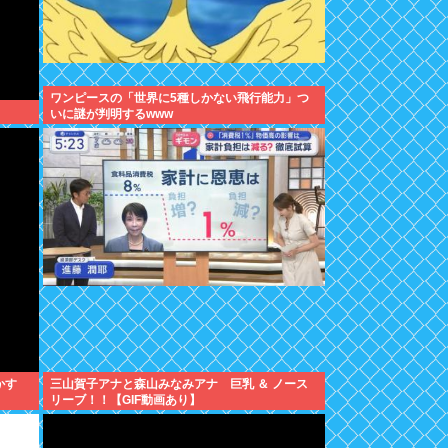
ワンピースの「世界に5種しかない飛行能力」つ
いに謎が判明するwww
かす
三山賀子アナと森山みなみアナ 巨乳 ＆ ノース
リーブ！！【GIF動画あり】