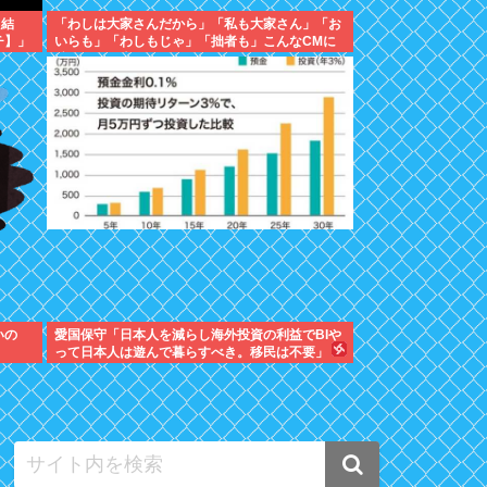
た結
「わしは大家さんだから」「私も大家さん」「お
チ】」
いらも」「わしもじゃ」「拙者も」こんなCMに
騙された日本人
いの
愛国保守「日本人を減らし海外投資の利益でBIや
って日本人は遊んで暮らすべき。移民は不要」