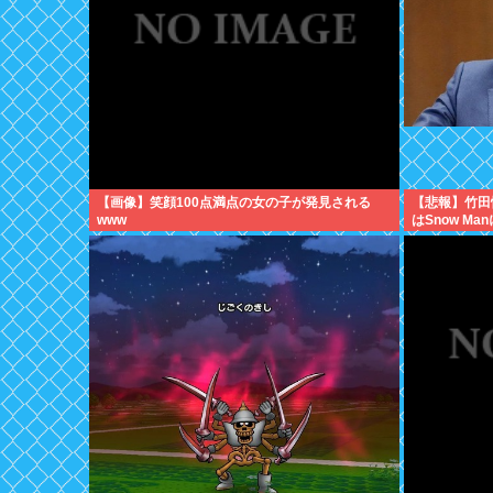
【画像】笑顔100点満点の女の子が発見される
【悲報】竹田
www
はSnow M
案はSnow 