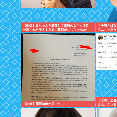
【画像】赤ちゃんを遺棄して逮捕の女さん(23)、
「今思えばな
公表された美人すぎるご尊顔がこちら⇒www
ろ…」と思う
【悲報】思春
【悲報】開示請求が届いた…
さん、グレる