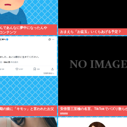
んであんなに夢中になったんや
おまえら「お盆玉」いくらあげる予定？
コンテンツ
期の娘に「キモッ」と言われたお父
安倍晋三至極の名言、TikTokでバズり散ら
www