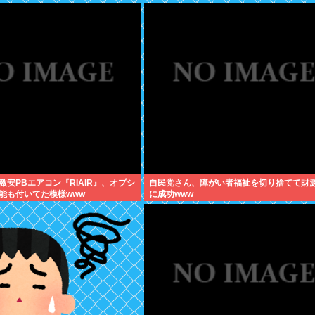
激安PBエアコン『RIAIR』、オプシ
自民党さん、障がい者福祉を切り捨てて財
能も付いてた模様www
に成功www