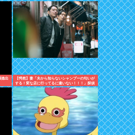
源捻出
【愕然】妻「夫から知らないシャンプーの匂いが
する！変な店に行ってるに違いない！！！」探偵
「調べたところ･･･」⇒結果ｗｗ