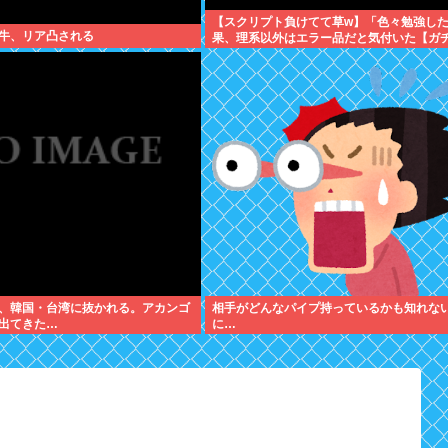
【スクリプト負けてて草w】「色々勉強し
牛、リア凸される
果、理系以外はエラー品だと気付いた【ガ
について、もっと具体的に話そうか
、韓国・台湾に抜かれる。アカンゴ
相手がどんなパイプ持っているかも知れな
出てきた…
に…