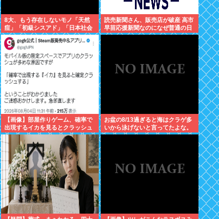
8大、もう存在しないモノ「天然
読売新聞さん、販売店が破産 高市
痘」「初級シスアド」「日本社会
早苗応援新聞なのになぜ普通の日
党」「コンパイル」「AmPm」
本人は買い支えないの？
「ジャスコ」「共立薬科大学」
【画像】部屋作りゲーム、確率で
お盆の8/13過ぎると海はクラゲ多
出現するイカを見るとクラッシュ
いから泳げないと言ってたよな。
する不具合が発生ｗｗｗ
昔お盆過ぎると寒くなっていたし