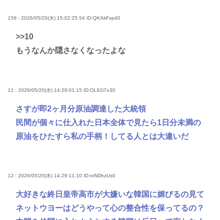
156 : 2026/05/20(水) 15:02:25.54
ID:QKAkFxp40
>>10
もうなんか隠さなくなったよな
11 : 2026/05/20(水) 14:29:01.15
ID:OL82i7o30
さすが即2ヶ月分原油調達した大統領
民間が個々に仕入れた日本全体で見たら1日分未満の
原油をひたすら私の手柄！してる人とは大違いだ
12 : 2026/05/20(水) 14:29:11.10
ID:nrNDhzUs0
大好きな終日皇帝高市が大嫌いな韓国に媚びるの見て
ネットウヨーはどうやって心の整合性を保ってるの？