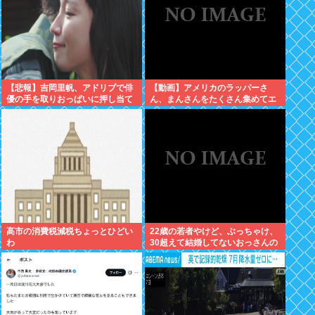
【悲報】吉岡里帆、アドリブで俳
【動画】アメリカのラッパーさ
優の手を取りおっぱいに押し当て
ん、まんさんをたくさん集めてエ
る
チエチダンスを全裸で踊るMVを撮
ってしまう❤
高市の消費税減税ちょっとひどい
22歳の若者やけど、ぶっちゃけ、
わ
30超えて結婚してないおっさんの
こと見下してる