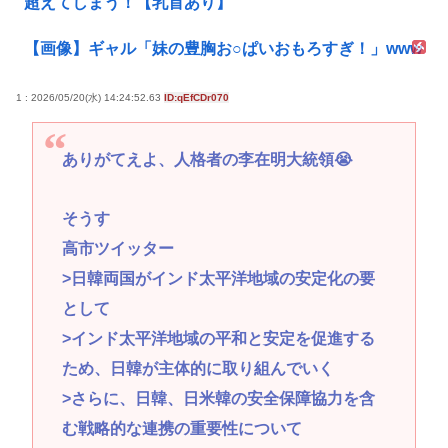
超えてしまう！【乳首あり】
【画像】ギャル「妹の豊胸お○ぱいおもろすぎ！」www
1 : 2026/05/20(水) 14:24:52.63
ID:qEfCDr070
ありがてえよ、人格者の李在明大統領😭
そうす
高市ツイッター
>日韓両国がインド太平洋地域の安定化の要
として
>インド太平洋地域の平和と安定を促進する
ため、日韓が主体的に取り組んでいく
>さらに、日韓、日米韓の安全保障協力を含
む戦略的な連携の重要性について