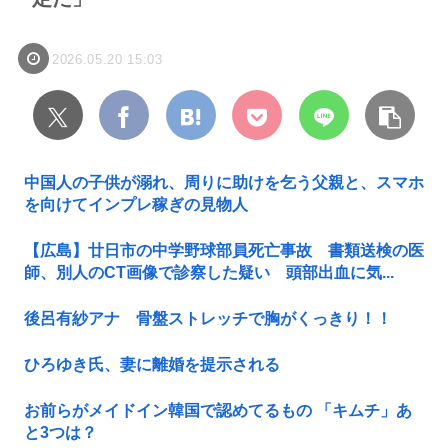
2026.05.20 15:03
中国人の子供が溺れ、周りに助けを乞う父親と、スマホ
を向けてインプレ稼ぎの見物人
【広島】廿日市の中学野球部員死亡事故 書類送検の医
師、別人のCT画像で診察した疑い 頭部出血に気...
後呂有紗アナ 骨盤ストレッチで胸がくっきり！！
ひろゆき氏、妻に離婚を提示される
お前らがメイドイン韓国で認めてるもの 「キムチ」あ
と3つは？