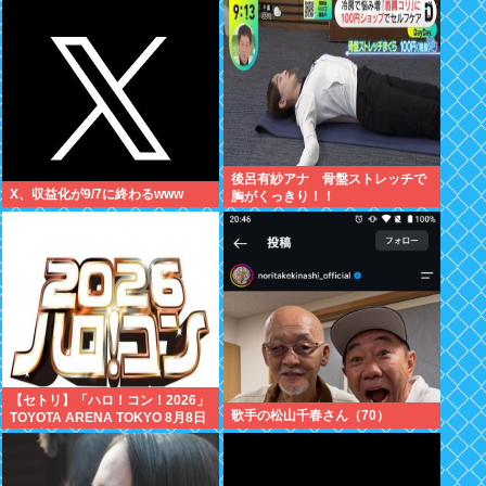
万いいね
後呂有紗アナ 骨盤ストレッチで
X、収益化が9/7に終わるwww
胸がくっきり！！
【セトリ】「ハロ！コン！2026」
歌手の松山千春さん（70）
TOYOTA ARENA TOKYO 8月8日
昼・夜公演セットリス