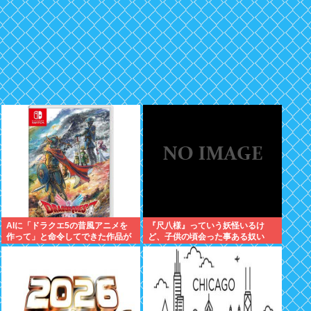
AIに「ドラクエ5の昔風アニメを
『尺八様』っていう妖怪いるけ
作って」と命令してできた作品が
ど、子供の頃会った事ある奴い
これ、感想よろ
る？？