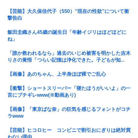
【芸能】大久保佳代子（550）“現在の性欲”について衝
撃告白
飯田圭織さん45歳の誕生日「年齢イジリはほどほどに
ね」
「誰か救われるなら」過去のいじめ被害を明かした吉木
りさの覚悟「つらい記憶は浄化できた。子どもが知...
【画像】あのちゃん、上半身ほぼ裸でご乱心
【衝撃】ショートスリーパー「寝たほうがいいよ」の一
言にブチギレwww(※動画あり)
【画像】「東京ばな奈」の狂気を感じるフォントがコチ
ラwww
【芸能】ヒコロヒー コンビニで割引おにぎりは絶対買
わない理由