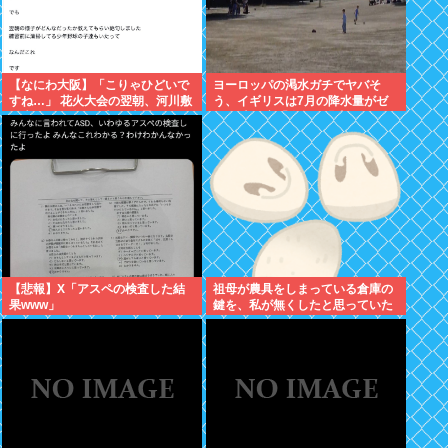
【なにわ大阪】「こりゃひどいで
ヨーロッパの渇水ガチでヤバそ
すね…」 花火大会の翌朝、河川敷
う、イギリスは7月の降水量がゼ
に広がっていた衝撃の光景
ロに 専門家「今年は過去最悪の不
作になる可能性」
【悲報】X「アスペの検査した結
祖母が農具をしまっている倉庫の
果www」
鍵を、私が無くしたと思っていた
ら…