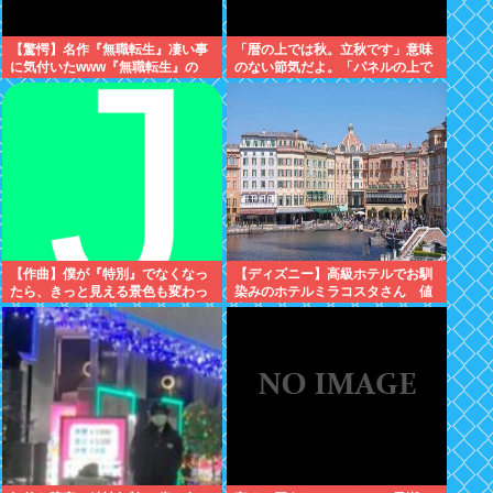
【驚愕】名作『無職転生』凄い事
「暦の上では秋。立秋です」意味
に気付いたwww『無職転生』の
のない節気だよ。「パネルの上で
「ロキシー」とかいう奴…可愛い
は19」みたいな風俗嬢かよ
けど…もしかして…
【作曲】僕が『特別』でなくなっ
【ディズニー】高級ホテルでお馴
たら、きっと見える景色も変わっ
染みのホテルミラコスタさん 値
てしまう。⋯だから曖昧でいい。
上げして改悪していたことがバレ
どうか、白黒ハッキリさせないで
て炎上中