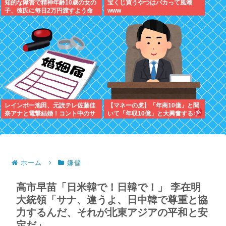
知的な障害で精神年齢10歳の女の
宝くじ買うやつはバカって風潮
子、彼氏に毎日2万円渡すよう命
www
じられ、暴力を恐れ連日売春。客
の82歳を殺害し逮捕
レインボー池田、元読テレ佐藤佳
【マネーの虎】「年商10億」と聞
奈アナと電撃結婚！コント中のサ
いて「年収10億」と大興奮するキ
プライズ発表にジャンボ大パニッ
ッズに教えたい大人のリアル
ク
ホーム
嫌儲
高市早苗「日米韓で！日韓で！」 李在明
大統領「サナ、違うよ、日中韓で尊重と協
力するんだ、それが北東アジアの平和と安
定だ」