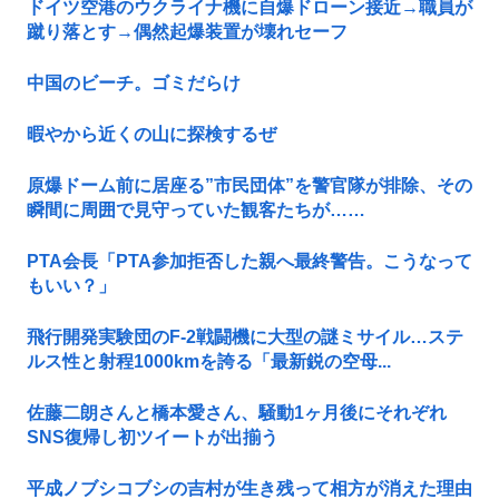
ドイツ空港のウクライナ機に自爆ドローン接近→職員が
蹴り落とす→偶然起爆装置が壊れセーフ
中国のビーチ。ゴミだらけ
暇やから近くの山に探検するぜ
原爆ドーム前に居座る”市民団体”を警官隊が排除、その
瞬間に周囲で見守っていた観客たちが……
PTA会長「PTA参加拒否した親へ最終警告。こうなって
もいい？」
飛行開発実験団のF-2戦闘機に大型の謎ミサイル…ステ
ルス性と射程1000kmを誇る「最新鋭の空母...
佐藤二朗さんと橋本愛さん、騒動1ヶ月後にそれぞれ
SNS復帰し初ツイートが出揃う
平成ノブシコブシの吉村が生き残って相方が消えた理由