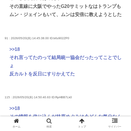
その直線に大阪でやったG20サミットなはトランプも
ムン・ジェインもいて、ムンは安倍に教えようとした
91 : 2026/05/20(水) 14:45:38.00
ID:b6z902ZP0
>>18
それ言ってたのって結局統一協会だったってことでし
ょ
反カルトを反日にすりかえてた
115 : 2026/05/20(水) 14:50:40.63
ID:RpHBB7Lk0
>>18
その情報を信じ込んだ林原めぐみは今どんな気分なん
だろうな
ホーム
検索
トップ
サイドバー