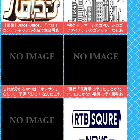
【画像】Juice=Juice、「ハロ！
■海外ドラマ シカゴPD、シカゴ
コン」シャッフル衣装で集合写真
ファイア、シカゴメッド なぜあ
の人は、あそこまで背負うのか
これが分かるやつは「オッサン」
Z世代「長野県に行ったことがな
らしい。 子供「おじ！ なんだこれ
い。山しかない場所に行く意味あ
は！」
る？」←これ