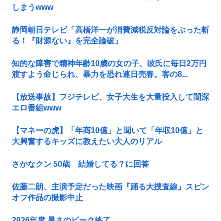
しまうwww
静岡朝日テレビ「高橋洋一が消費減税反対論をぶった斬
る！『財源ない』を完全論破」
知的な障害で精神年齢10歳の女の子、彼氏に毎日2万円
渡すよう命じられ、暴力を恐れ連日売春。客の8...
【放送事故】フジテレビ、女子大生を大量投入して闇深
エロ番組www
【マネーの虎】「年商10億」と聞いて「年収10億」と
大興奮するキッズに教えたい大人のリアル
さかなクン 50歳 結婚してる？に回答
佐藤二朗、主演予定だった映画『踊る大捜査線』スピン
オフ作品の撮影中止
2026年度 暑さのピーク終了