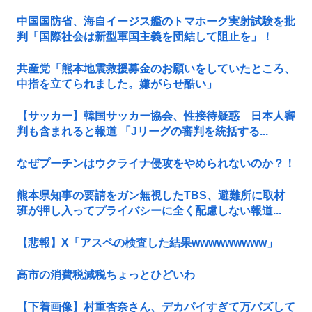
中国国防省、海自イージス艦のトマホーク実射試験を批
判「国際社会は新型軍国主義を団結して阻止を」！
共産党「熊本地震救援募金のお願いをしていたところ、
中指を立てられました。嫌がらせ酷い」
【サッカー】韓国サッカー協会、性接待疑惑 日本人審
判も含まれると報道 「Jリーグの審判を統括する...
なぜプーチンはウクライナ侵攻をやめられないのか？！
熊本県知事の要請をガン無視したTBS、避難所に取材
班が押し入ってプライバシーに全く配慮しない報道...
【悲報】X「アスペの検査した結果wwwwwwwww」
高市の消費税減税ちょっとひどいわ
【下着画像】村重杏奈さん、デカパイすぎて万バズして