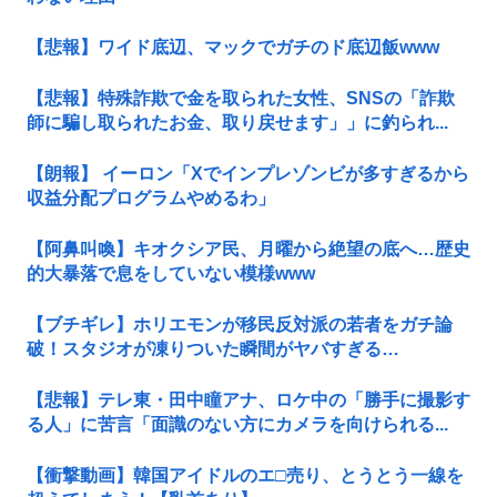
【悲報】ワイド底辺、マックでガチのド底辺飯www
【悲報】特殊詐欺で金を取られた女性、SNSの「詐欺
師に騙し取られたお金、取り戻せます」」に釣られ...
【朗報】 イーロン「Xでインプレゾンビが多すぎるから
収益分配プログラムやめるわ」
【阿鼻叫喚】キオクシア民、月曜から絶望の底へ…歴史
的大暴落で息をしていない模様www
【ブチギレ】ホリエモンが移民反対派の若者をガチ論
破！スタジオが凍りついた瞬間がヤバすぎる…
【悲報】テレ東・田中瞳アナ、ロケ中の「勝手に撮影す
る人」に苦言「面識のない方にカメラを向けられる...
【衝撃動画】韓国アイドルのエ□売り、とうとう一線を