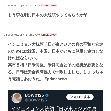
2 : 2026/05/20(水) 14:25:33.28
ID:qEfCDr070
もう李在明に日本の大統領やってもらうか🥺
3 : 2026/05/20(水) 14:26:27.49
ID:qEfCDr070
イジェミョン大統領「日が東アジアの真の平和と安定
のためには韓国、中国、日本がともに尊重し協力しな
ければならない」
高市首相「日米同盟、米韓同盟とその連携が必要とな
る。日韓は安全保障協力で一致しました。しょっちゅ
う電話しあおうね」 #primenews