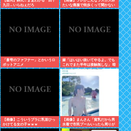
【疑問】葬式←まぁわかる 四十
【画像】ツレがこんなラスボスみ
九日←いらねぇだろ
たいな痛服で街歩くって聞かない
んやが、ガチで勘弁して欲しい
「蒼穹のファフナー」とかいうロ
嫁「はいはい抜いてやるよ。でも
ボットアニメ
これでまた半年は接触無しな」 暗
黙のこれツラ過ぎるだろ
【画像】こういうブラに乳首ひっ
【画像】まんさん「貧乳だから男
かけてる女の子ｗｗｗ
水着で市民プールいったら周りが
コソコソしだしてやばいwww」5