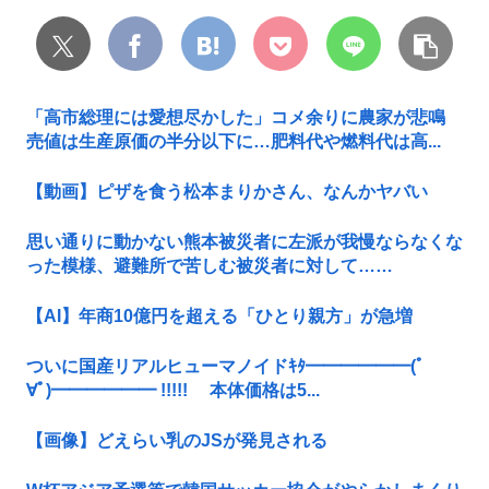
「高市総理には愛想尽かした」コメ余りに農家が悲鳴
売値は生産原価の半分以下に…肥料代や燃料代は高...
【動画】ピザを食う松本まりかさん、なんかヤバい
思い通りに動かない熊本被災者に左派が我慢ならなくな
った模様、避難所で苦しむ被災者に対して……
【AI】年商10億円を超える「ひとり親方」が急増
ついに国産リアルヒューマノイドｷﾀ━━━━━━(ﾟ
∀ﾟ)━━━━━━ !!!!! 本体価格は5...
【画像】どえらい乳のJSが発見される