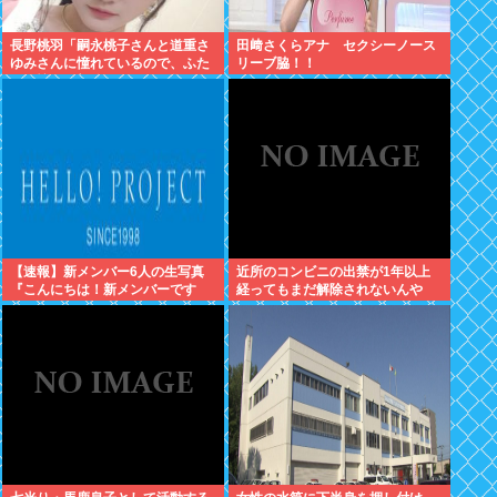
長野桃羽「嗣永桃子さんと道重さ
田﨑さくらアナ セクシーノース
ゆみさんに憧れているので、ふた
リーブ脇！！
りの憧れの部分をぎゅっと集めた
存在になり
【速報】新メンバー6人の生写真
近所のコンビニの出禁が1年以上
『こんにちは！新メンバーです
経ってもまだ解除されないんや
☆』
が…