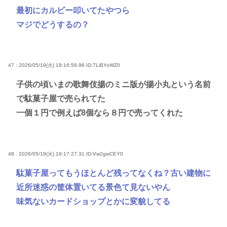
最初にカルビー叩いてたやつら
マジでどうするの？
47 : 2026/05/19(火) 19:16:58.96
ID:7LiBYoWZ0
子供の頃いまの歌舞伎揚のミニ版が揚小丸という名前
で駄菓子屋で売られてた
一個１円で例えば8個なら８円で売ってくれた
48 : 2026/05/19(火) 19:17:27.31
ID:Vw2gwCEY0
駄菓子屋ってもうほとんど残ってなくね？古い建物に
近所迷惑の筐体置いてる景色て見ないやん
味気ないカードショップとかに変貌してる