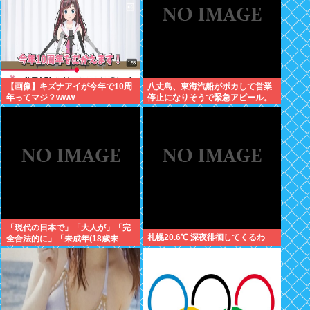
【画像】キズナアイが今年で10周
八丈島、東海汽船がポカして営業
年ってマジ？www
停止になりそうで緊急アピール。
生活物資が届かなくなるかも。ア
シタバ以外に食うものがねえ
「現代の日本で」「大人が」「完
札幌20.6℃ 深夜徘徊してくるわ
全合法的に」「未成年(18歳未
満)」と性行為をする方法ってある
の？