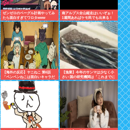
ゼンゼロのベーグル計画やってみ
南アルプス全山縦走はいいぞぉ！
たら面白すぎてワロタwww
1週間あればケモ民でも出来る！
お盆休みにやってみなイカ？
【海外の反応】ヤニねこ 第6話
【漁業】今年のサンマは少なく小
「ペンペンねこは面白いキャラだ
さい 国の研究機関は「これまでに
な」「大家さんとのドライブのシ
なく厳しい年になる」
ーン、リアルすぎて辛かった」