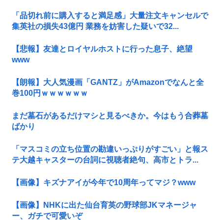
「品切れ前に購入すると満足感」大量注文キャンセルで
集英社の損失43億円 業務を妨害した疑いで32...
【悲報】友達とロイヤルホストに行った息子、絶望
www
【朗報】大人気漫画「GANTZ」がAmazonでなんと全
巻100円ｗｗｗｗｗｗ
まだ墓石があるだけマシと見るべきか。今はもう合葬墓
ばかり
「マスコミの立ち位置の勘違いっぷりがすごい」と報ス
テ大越キャスターの台詞に視聴者絶句、高市とトラ...
【画像】キズナアイが今年で10周年ってマジ？www
【画像】NHKに出た仙台育英の野球部JKマネージャ
ー、ガチで可愛いぞ