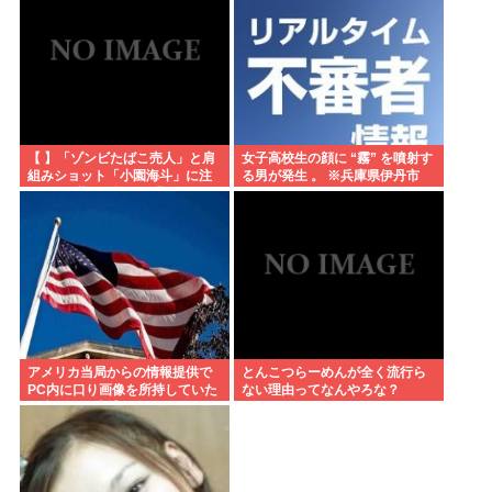
【 】「ゾンビたばこ売人」と肩
女子高校生の顔に “霧” を噴射す
組みショット「小園海斗」に注
る男が発生 。 ※兵庫県伊丹市
がれる”厳しい視線” 「レギュラ
ー剥奪も選択肢のひとつに」
アメリカ当局からの情報提供で
とんこつらーめんが全く流行ら
PC内に口り画像を所持していた
ない理由ってなんやろな？
日本人男を逮捕