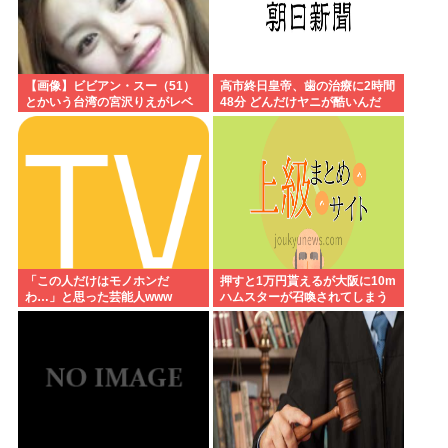
【画像】ビビアン・スー（51）
高市終日皇帝、歯の治療に2時間
とかいう台湾の宮沢りえがレベ
48分 どんだけヤニが酷いんだ
チすぎる
「この人だけはモノホンだ
押すと1万円貰えるが大阪に10m
わ…」と思った芸能人www
ハムスターが召喚されてしまう
ボタン