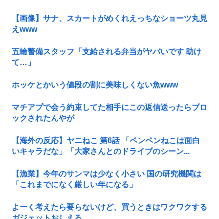
【画像】サナ、スカートがめくれえっちなショーツ丸見
えwww
五輪警備スタッフ「支給される弁当がヤバいです 助け
て…」
ホッケとかいう値段の割に美味しくない魚www
マチアプで会う約束してた相手にこの返信送ったらブロ
ックされたんやが
【海外の反応】ヤニねこ 第6話 「ペンペンねこは面白
いキャラだな」「大家さんとのドライブのシーン...
【漁業】今年のサンマは少なく小さい 国の研究機関は
「これまでになく厳しい年になる」
よーく考えたら要らないけど、買うときはワクワクする
ガジェットおしえろ