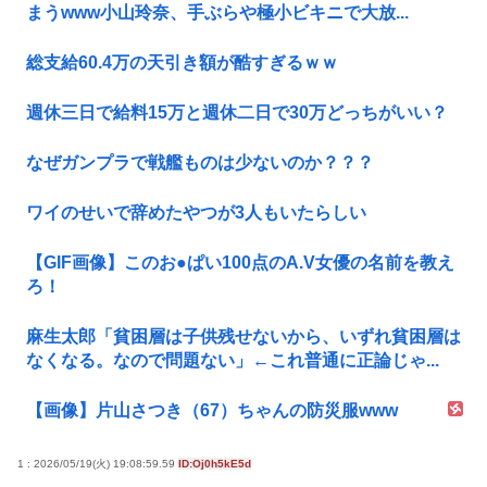
まうwww小山玲奈、手ぶらや極小ビキニで大放...
総支給60.4万の天引き額が酷すぎるｗｗ
週休三日で給料15万と週休二日で30万どっちがいい？
なぜガンプラで戦艦ものは少ないのか？？？
ワイのせいで辞めたやつが3人もいたらしい
【GIF画像】このお●ぱい100点のA.V女優の名前を教え
ろ！
麻生太郎「貧困層は子供残せないから、いずれ貧困層は
なくなる。なので問題ない」←これ普通に正論じゃ...
【画像】片山さつき（67）ちゃんの防災服www
1 : 2026/05/19(火) 19:08:59.59
ID:Oj0h5kE5d