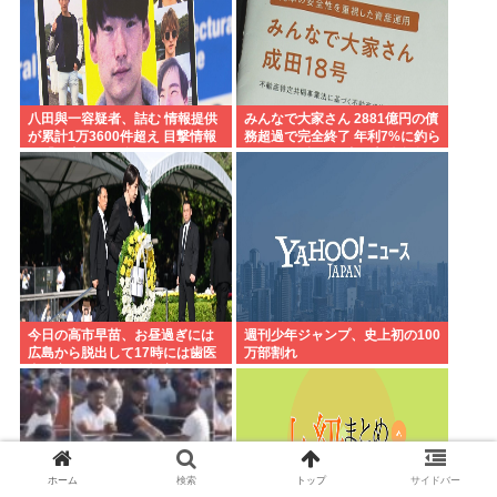
八田與一容疑者、詰む 情報提供
みんなで大家さん 2881億円の債
が累計1万3600件超え 目撃情報
務超過で完全終了 年利7%に釣ら
は「関東」が最多
れた3万人超の弱者の老後資金
2000億円が消滅
今日の高市早苗、お昼過ぎには
週刊少年ジャンプ、史上初の100
広島から脱出して17時には歯医
万部割れ
者に寄ってそのまま帰宅
ホーム
検索
トップ
サイドバー