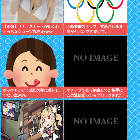
【画像】サナ、スカートがめくれ
五輪警備スタッフ「支給される弁
えっちなショーツ丸見えwww
当がヤバいです 助けて…」
ホッケとかいう値段の割に美味し
マチアプで会う約束してた相手に
くない魚www
この返信送ったらブロックされた
んやが