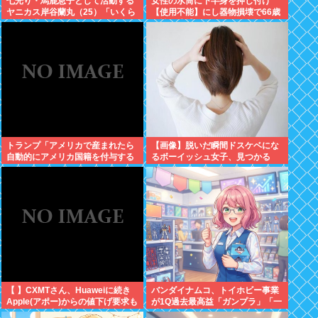
七光り・馬鹿息子として活動する
女性の水筒に下半身を押し付け
ヤニカス岸谷蘭丸（25）「いくら
【使用不能】にし器物損壊で66歳
税金を我々が払ってるんだと」
男性を逮捕。スマホで動画撮影し
ていた模様
トランプ「アメリカで産まれたら
【画像】脱いだ瞬間ドスケベにな
自動的にアメリカ国籍を付与する
るボーイッシュ女子、見つかる
のをやめる！」
www
【 】CXMTさん、Huaweiに続き
バンダイナムコ、トイホビー事業
Apple(アポー)からの値下げ要求も
が1Q過去最高益「ガンプラ」「一
拒否！！！半導体バボー継続
番くじ」「トレカ」など大人向け