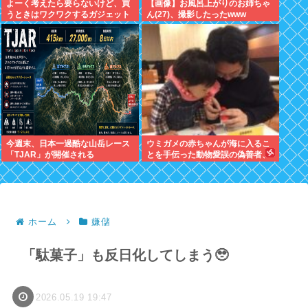
よーく考えたら要らないけど、買
【画像】お風呂上がりのお姉ちゃ
うときはワクワクするガジェット
ん(27)、撮影したったwww
おしえろ
今週末、日本一過酷な山岳レース
ウミガメの赤ちゃんが海に入るこ
「TJAR」が開催される
とを手伝った動物愛誤の偽善者、
最悪の結末を迎える
ホーム
嫌儲
「駄菓子」も反日化してしまう🥹
2026.05.19 19:47