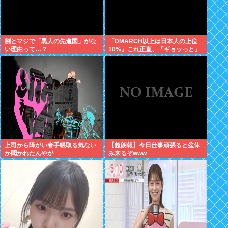
割とマジで「黒人の先進国」がな
「DMARCH以上は日本人の上位
い理由って…？
10%」これ正直、「ギョッっと」
するよなあ…職場でもMARCH同
以下の低学歴とかあんまり観ない
上司から障がい者手帳取る気ない
【超朗報】今日仕事頑張ると盆休
か聞かれたんやが
み来るぞwww