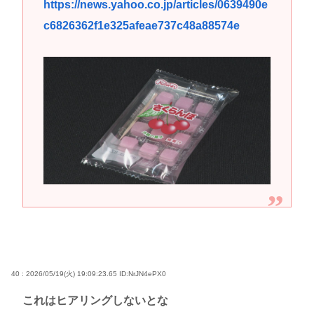
https://news.yahoo.co.jp/articles/0639490e
c6826362f1e325afeae737c48a88574e
40 : 2026/05/19(火) 19:09:23.65
ID:NrJN4ePX0
これはヒアリングしないとな