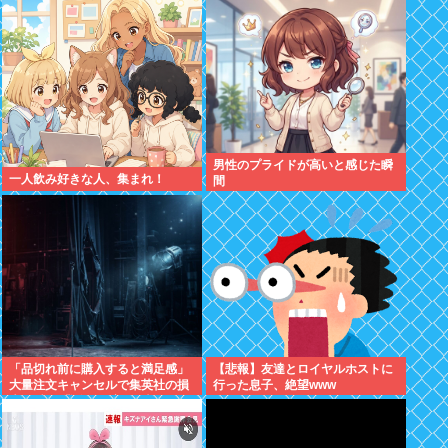
へ！！！
商材好調で
男性のプライドが高いと感じた瞬
一人飲み好きな人、集まれ！
間
「品切れ前に購入すると満足感」
【悲報】友達とロイヤルホストに
大量注文キャンセルで集英社の損
行った息子、絶望www
失43億円 業務を妨害した疑いで
32歳女を逮捕