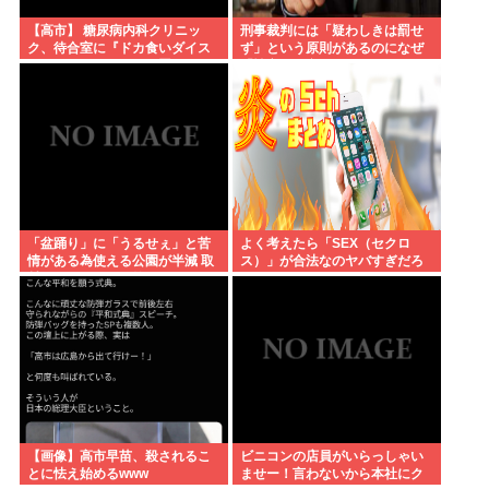
【高市】 糖尿病内科クリニッ
刑事裁判には「疑わしきは罰せ
ク、待合室に『ドカ食いダイス
ず」という原則があるのになぜ
キ！もちづきさん』を置いてし
「性交の同意がなかった」とい
まい炎上
う確かめようが無いもので有罪
になるの？
「盆踊り」に「うるせぇ」と苦
よく考えたら「SEX（セクロ
情がある為使える公園が半減 取
ス）」が合法なのヤバすぎだろ
材ではうるさいと答える住民は
おらず こどおじみたいのが電話
してんだろな
【画像】高市早苗、殺されるこ
ビニコンの店員がいらっしゃい
とに怯え始めるwww
ませー！言わないから本社にク