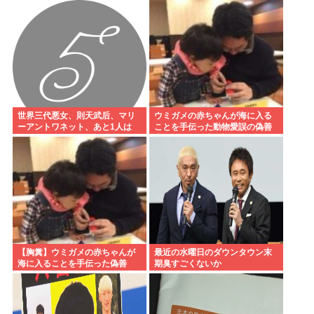
レームいれてやりましたよ！
www
世界三代悪女、則天武后、マリ
ウミガメの赤ちゃんが海に入る
ーアントワネット、あと1人は
ことを手伝った動物愛誤の偽善
者、最悪の結末を迎える
【胸糞】ウミガメの赤ちゃんが
最近の水曜日のダウンタウン末
海に入ることを手伝った偽善
期臭すごくないか
者、最悪の行動だったことが判
明