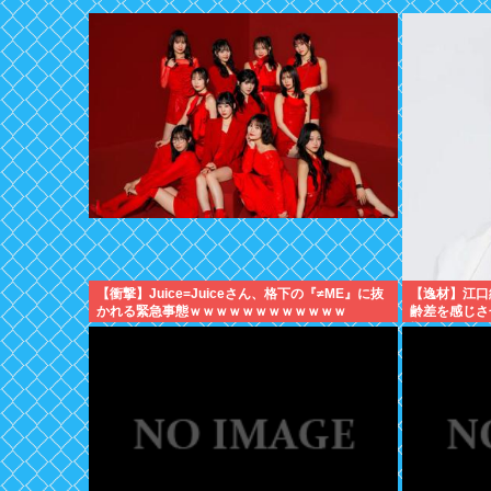
【衝撃】Juice=Juiceさん、格下の『≠ME』に抜
【逸材】江口
かれる緊急事態ｗｗｗｗｗｗｗｗｗｗｗｗ
齢差を感じさ
期2人は気づ