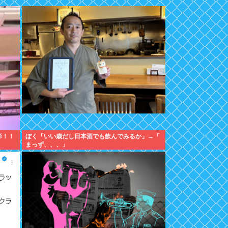
影！！
ぼく「いい歳だし日本酒でも飲んでみるか」→「
まっず、、、」