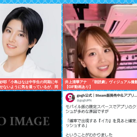
紗耶「小島はなは中学生の同期に年
井上清華アナ 「朗読劇」ヴィジュアル撮
せないように気を遣っているが、同
【GIF動画あり】