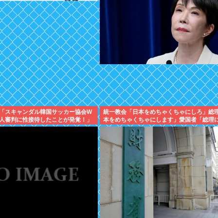
「スキャンダル韓国サッカー協会W
統一教会「日本をめちゃくちゃにしろ」総
人審判に性接待したことが発覚！」
本をめちゃくちゃにします」愛国者「総理
するやつは反日！」 これなに？