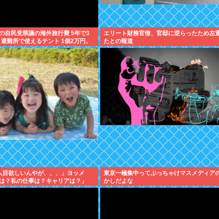
の自民党県議の海外旅行費 5年で3
エリート財務官僚、官邸に逆らったため左
。避難所で使えるテント 1個2万円。
たとの報道
人目欲しいんやが、、、」ヨッメ
東京一極集中ってぶっちゃけマスメディア
は？私の仕事は？キャリアは？」
かしだよな