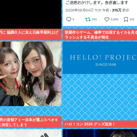
9円に 協調介入に加え日銀早期利上げ
部屋作りゲーム、確率で出現するイカを見
ラッシュする不具合が発生
所の首領アミー谷本が選ぶスペオキ
ハロ！コン 2026 グッズ追加！
に決定してしまう