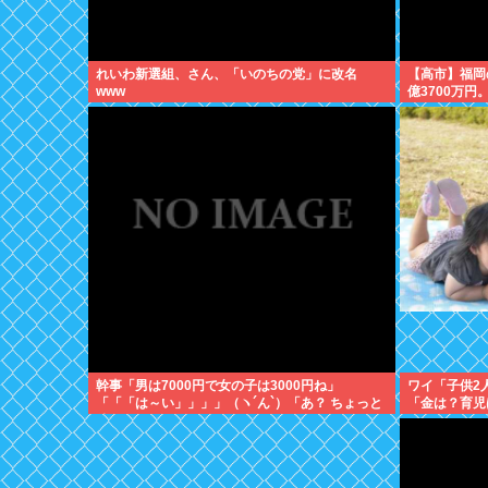
れいわ新選組、さん、「いのちの党」に改名
【高市】福岡
www
億3700万円
幹事「男は7000円で女の子は3000円ね」
ワイ「子供2
「「「は～い」」」」（ヽ´ん`）「あ？ ちょっと
「金は？育児
待てよ」