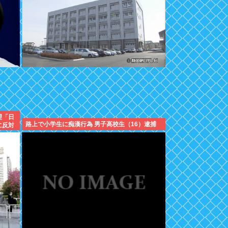
理「日
路上で小学生に痴漢行為 男子高校生（16）逮捕
に反対