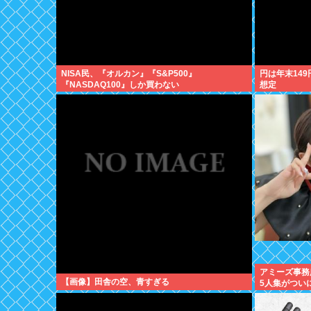
NISA民、『オルカン』『S&P500』
円は年末14
『NASDAQ100』しか買わない
想定
アミーズ事務
【画像】田舎の空、青すぎる
5人集がつい