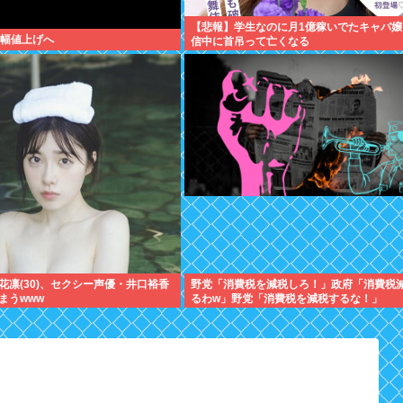
【悲報】学生なのに月1億稼いでたキャバ嬢
 大幅値上げへ
信中に首吊って亡くなる
花凛(30)、セクシー声優・井口裕香
野党「消費税を減税しろ！」政府「消費税
まうwww
るわw」野党「消費税を減税するな！」