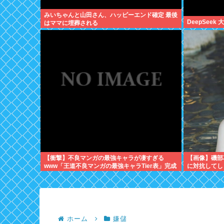
みいちゃんと山田さん、ハッピーエンド確定 最後
DeepSeek
はママに埋葬される
【衝撃】不良マンガの最強キャラが凄すぎる
【画像】磯部
www「王道不良マンガの最強キャラTier表」完成
に対抗してし
する！！この最強キャラは…
ホーム
嫌儲