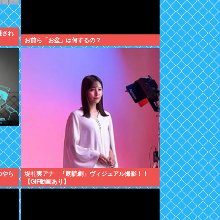
遷され
お前ら「お盆」は何するの？
のやら
堤礼実アナ 「朗読劇」ヴィジュアル撮影！！
【GIF動画あり】