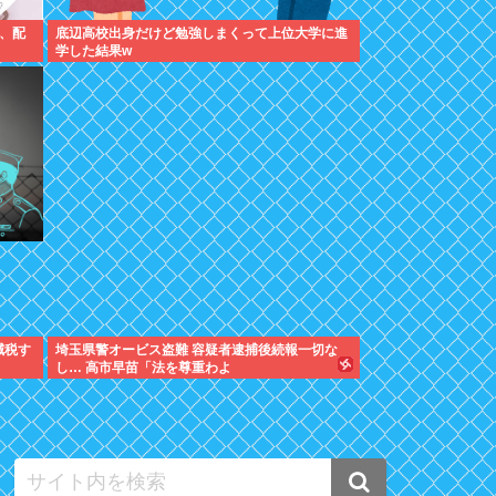
、配
底辺高校出身だけど勉強しまくって上位大学に進
学した結果w
減税す
埼玉県警オービス盗難 容疑者逮捕後続報一切な
し… 高市早苗「法を尊重わよ