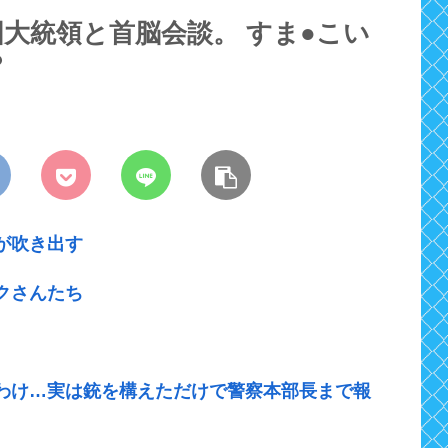
大統領と首脳会談。 すま●こい
？
が吹き出す
クさんたち
わけ…実は銃を構えただけで警察本部長まで報