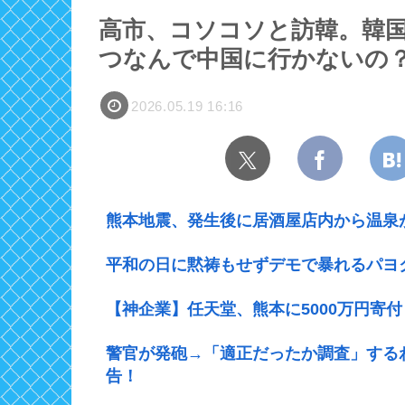
高市、コソコソと訪韓。韓国
つなんで中国に行かないの
2026.05.19 16:16
熊本地震、発生後に居酒屋店内から温泉
平和の日に黙祷もせずデモで暴れるパヨ
【神企業】任天堂、熊本に5000万円寄付
警官が発砲→「適正だったか調査」する
告！