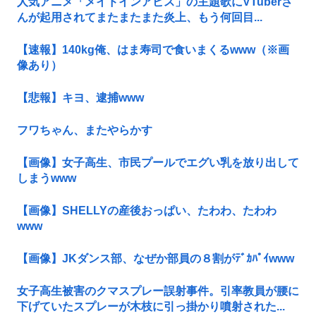
人気アニメ「メイドインアビス」の主題歌にVTuberさ
んが起用されてまたまたまた炎上、もう何回目...
【速報】140kg俺、はま寿司で食いまくるwww（※画
像あり）
【悲報】キヨ、逮捕www
フワちゃん、またやらかす
【画像】女子高生、市民プールでエグい乳を放り出して
しまうwww
【画像】SHELLYの産後おっぱい、たわわ、たわわ
www
【画像】JKダンス部、なぜか部員の８割がﾃﾞｶﾊﾟｲwww
女子高生被害のクマスプレー誤射事件。引率教員が腰に
下げていたスプレーが木枝に引っ掛かり噴射された...