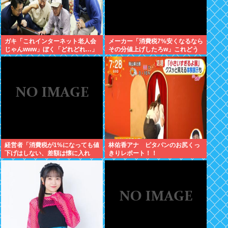
ガキ「これインターネット老人会
メーカー「消費税7%安くなるなら
じゃんwww」ぼく「どれどれ…」
その分値上げしたろw」これどう
ガキ「ニコニコ！らきすた！ボカ
すんの？
ロ！」ぼく「はぁ…」
経営者「消費税が1%になっても値
林佑香アナ ピタパンのお尻くっ
下げはしない、差額は懐に入れ
きりレポート！！
る」