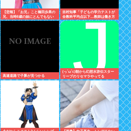
【悲報】「お兄」こと橋田歩果の
吉村知事「子どもの学力テストが
兄、当時8歳の妹にとんでもない
全教科平均点以下…教師は働き方
ことを頼む
改革とか言ってないでどうにかし
ろ」
(っ´ω`c)朝から幻想水滸伝スター
高速道路で子豚が見つかる
リープのリセマラやってる