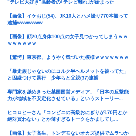
"テレビ大好き"高齢者の｢テレビ離れ｣が始まった
【画像】イケおじ(54)、JK10人とハメ撮り770本撮って
逮捕wwwwwww
【画像】顔20点身体100点の女子見つかってしまうｗｗ
ｗｗｗｗｗｗ
【驚愕】東京都、ようやく気づいた模様ｗｗｗｗｗｗｗ
「暴走族じゃないのにコルク半ヘルメットを被ってた」
と因縁つけて暴行 少年らと父親(37)逮捕
専門家を舐めきった某国国営メディア、「日本の反撃能
力が地域を不安定化させている」というストーリー...
ヒコロヒーさん「コンビニの高級おにぎりが170円とか
絶対買わない」とか薄すぎるトークをかましてし...
【画像】女子高生、トンデモないオカズ提供でムラつか