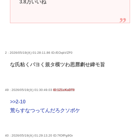
3.8万いいね
2 : 2026/05/19(火) 01:28:11.86
ID:/EOqbVZF0
な氏粘くパヨく規タ模ツわ思唇劇せ緯モ旨
49 : 2026/05/19(火) 01:30:49.03
ID:1Z1cKoDT0
>>2
-10
荒らすなつってんだろクソボケ
40 : 2026/05/19(火) 01:29:13.20
ID:7fOfPg9Gr