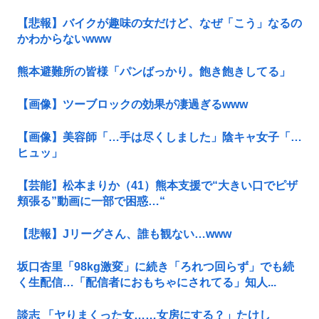
【悲報】バイクが趣味の女だけど、なぜ「こう」なるの
かわからないwww
熊本避難所の皆様「パンばっかり。飽き飽きしてる」
【画像】ツーブロックの効果が凄過ぎるwww
【画像】美容師「…手は尽くしました」陰キャ女子「…
ヒュッ」
【芸能】松本まりか（41）熊本支援で“大きい口でピザ
頬張る”動画に一部で困惑…“
【悲報】Jリーグさん、誰も観ない…www
坂口杏里「98kg激変」に続き「ろれつ回らず」でも続
く生配信…「配信者におもちゃにされてる」知人...
談志 「ヤりまくった女……女房にする？」たけし