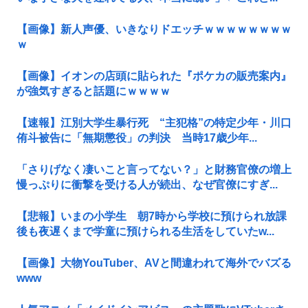
【画像】新人声優、いきなりドエッチｗｗｗｗｗｗｗｗ
ｗ
【画像】イオンの店頭に貼られた『ポケカの販売案内』
が強気すぎると話題にｗｗｗｗ
【速報】江別大学生暴行死 “主犯格”の特定少年・川口
侑斗被告に「無期懲役」の判決 当時17歳少年...
「さりげなく凄いこと言ってない？」と財務官僚の増上
慢っぷりに衝撃を受ける人が続出、なぜ官僚にすぎ...
【悲報】いまの小学生 朝7時から学校に預けられ放課
後も夜遅くまで学童に預けられる生活をしていたw...
【画像】大物YouTuber、AVと間違われて海外でバズる
www