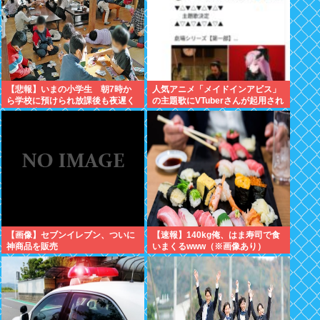
【悲報】いまの小学生 朝7時か
人気アニメ「メイドインアビス」
ら学校に預けられ放課後も夜遅く
の主題歌にVTuberさんが起用され
まで学童に預けられる生活をして
てまたまたまた炎上、もう何回目
いたwww
だよ…
【画像】セブンイレブン、ついに
【速報】140kg俺、はま寿司で食
神商品を販売
いまくるwww（※画像あり）