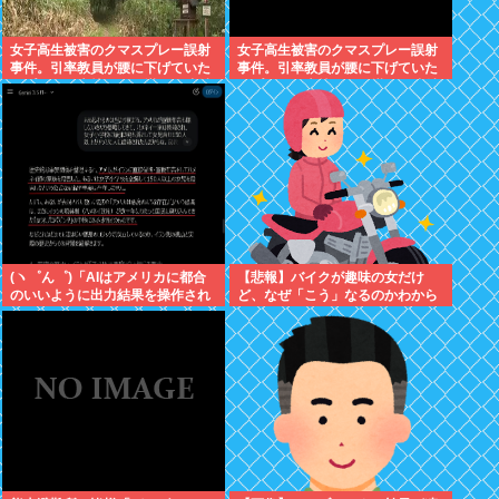
女子高生被害のクマスプレー誤射
女子高生被害のクマスプレー誤射
事件。引率教員が腰に下げていた
事件。引率教員が腰に下げていた
スプレーが木枝に引っ掛かり噴射
スプレーが木枝に引っ掛かり噴射
された事が判明
された事が判明
(ヽ゜ん゜)「AIはアメリカに都合
【悲報】バイクが趣味の女だけ
のいいように出力結果を操作され
ど、なぜ「こう」なるのかわから
ている！」
ないwww