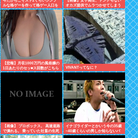
今だからこそスト2くらいシンプ
【画像】女子高生、トンデモない
ルな格ゲーを作って格ゲー人口を
オカズ提供でムラつかせてしまう
増やした方がいいと思う
www
【悲報】月収1000万円の風俗嬢の
VIVANTってなに？
1日あたりのセッ■ス回数がこちら
【画像】 プロボックス。 高速道路
イナゴライダーとかいう今の35歳
で潰れる。 乗っていた社畜の生死
~40歳くらいの男しか知らないバ
不明
ンドwww