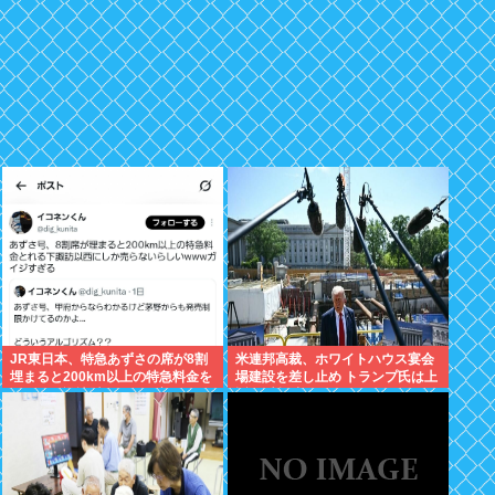
JR東日本、特急あずさの席が8割
米連邦高裁、ホワイトハウス宴会
埋まると200km以上の特急料金を
場建設を差し止め トランプ氏は上
取れる下諏訪以西からの客にしか
訴へ 建設中なんだがどうなるの?
売らない模様