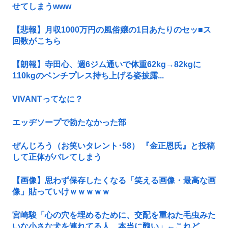
せてしまうwww
【悲報】月収1000万円の風俗嬢の1日あたりのセッ■ス
回数がこちら
【朗報】寺田心、週6ジム通いで体重62kg→82kgに
110kgのベンチプレス持ち上げる姿披露...
VIVANTってなに？
エッヂソープで勃たなかった部
ぜんじろう（お笑いタレント･58） 『金正恩氏』と投稿
して正体がバレてしまう
【画像】思わず保存したくなる「笑える画像・最高な画
像」貼っていけｗｗｗｗｗ
宮崎駿「心の穴を埋めるために、交配を重ねた毛虫みた
いな小さな犬を連れてる人、本当に醜い」←これど...