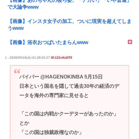
【画像】あのちゃんの後ろ姿、「デカい」「いや普通」
で大論争www
【画像】インスタ女子の加工、ついに現実を超えてしま
うwww
【画像】浴衣おつぱいたまらんwww
1 : 2026/05/19(火) 01:28:03.27
ID:1Z1cKoDT0
バイパー @HAGENOKINBA 5月15日
日本という国名を隠して過去30年の経済のデ
ータを海外の専門家に見せると
「この国は内戦かクーデターがあったのか」
とか
「この国は独裁政権なのか」