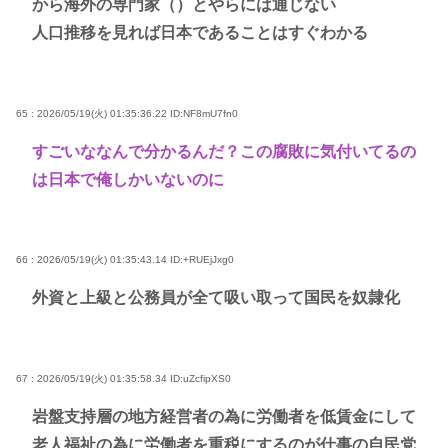
から海外の専門家（）とやらには通じない
人口推移を見れば日本であることはすぐわかる
65 : 2026/05/19(火) 01:35:36.22
ID:NF8mU7fn0
すごいななんで分かるんだ？この腐敗に気付いてるの
は日本で俺しかいないのに
66 : 2026/05/19(火) 01:35:43.14
ID:+RUEjJxg0
外資と上級と公務員が全て吸い取って国民を奴隷化
67 : 2026/05/19(火) 01:35:58.34
ID:uZcfipXS0
岩盤支持層の地方経営者の為に労働者を低賃金にして
老人福祉の為に労働者を重税にするのが仕事の自民党