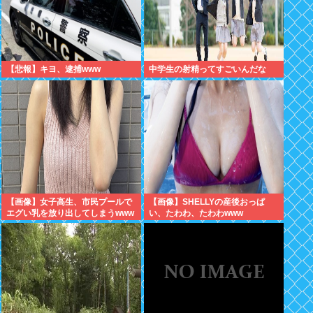
【悲報】キヨ、逮捕www
中学生の射精ってすごいんだな
【画像】女子高生、市民プールで
【画像】SHELLYの産後おっぱ
エグい乳を放り出してしまうwww
い、たわわ、たわわwww