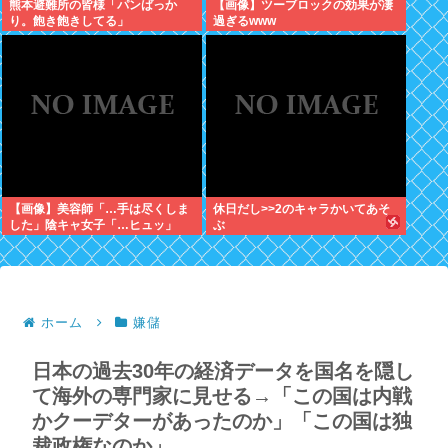
熊本避難所の皆様「パンばっか
【画像】ツーブロックの効果が凄
り。飽き飽きしてる」
過ぎるwww
【画像】美容師「…手は尽くしま
休日だし>>2のキャラかいてあそ
した」陰キャ女子「…ヒュッ」
ぶ
ホーム
嫌儲
日本の過去30年の経済データを国名を隠し
て海外の専門家に見せる→「この国は内戦
かクーデターがあったのか」「この国は独
裁政権なのか」