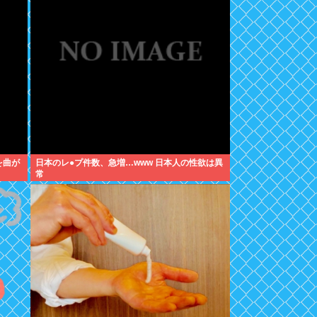
を曲が
日本のレ●プ件数、急増…www 日本人の性欲は異
常