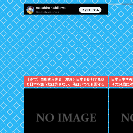
【高市】自衛隊入隊者「左派と日本を批判する奴
日本人中学教師
と日本を嫌う奴は許さない。俺はいつでも国守る
りの14歳に
為に命かける準備出来てんだわ」
いいねんで」