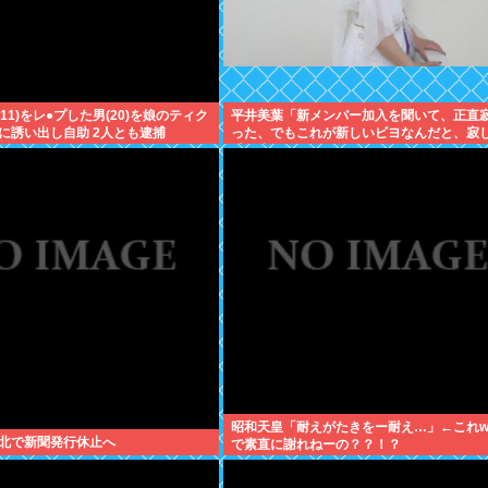
(11)をレ●プした男(20)を娘のティク
平井美葉「新メンバー加入を聞いて、正直
に誘い出し自助 2人とも逮捕
った、でもこれが新しいビヨなんだと、寂
受け止めるこ
昭和天皇「耐えがたきをー耐え…」←これw
北で新聞発行休止へ
で素直に謝れねーの？？！？