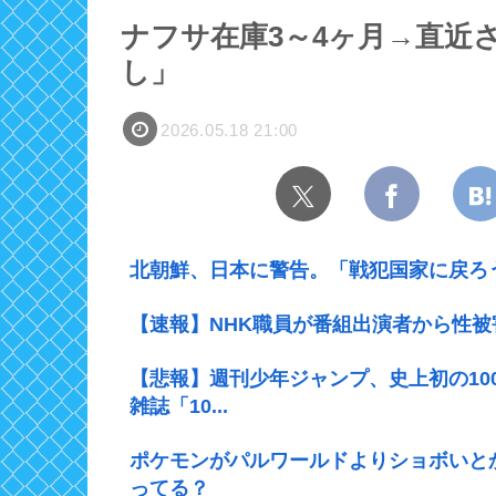
ナフサ在庫3～4ヶ月→直近
し」
2026.05.18 21:00
北朝鮮、日本に警告。「戦犯国家に戻ろ
【速報】NHK職員が番組出演者から性被
【悲報】週刊少年ジャンプ、史上初の100
雑誌「10...
ポケモンがパルワールドよりショボいと
ってる？