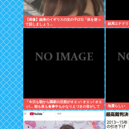
【画像】細身のイギリスの女の子(23)「体を使っ
結局エナドリ
て話しましょう…
「今日も朝から隣家の旦那がオエッ! オエッ! オエ
地震らしい
ッ!… 朝も夜も食事中もかなりえづきの音がして
不愉快な1日が始まります…」