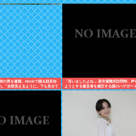
の男を逮捕。tiktokで踊る顔見知
「言いましたよね 」高市避難所訪問時、声
対し「全部見えるように。下も見せて
ようとする被災者を威圧する謎のハゲガー
とコメント
が発生