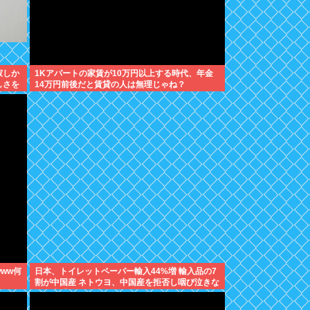
寂しか
1Kアパートの家賃が10万円以上する時代、年金
しさを
14万円前後だと賃貸の人は無理じゃね？
ww何
日本、トイレットペーパー輸入44%増 輸入品の7
割が中国産 ネトウヨ、中国産を拒否し咽び泣きな
がら素手で尻を拭く