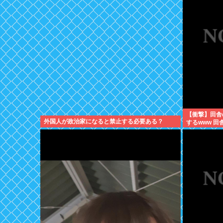
【衝撃】田舎
外国人が政治家になると禁止する必要ある？
するwww 
なに金あるの