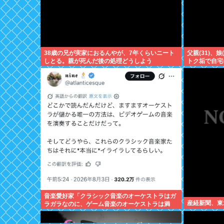
38歳の兄が実家におるんやが、7年くらいニート
父親(31)、娘
しとる。親が死んだ後の処理どうしよう
トク垢で自宅
音楽愛好家「クラシック音楽のオーケストラはガ
産経新聞、東
ラガラなのに、ゲーム音楽のオーケストラは満
員…本当にイライラする」