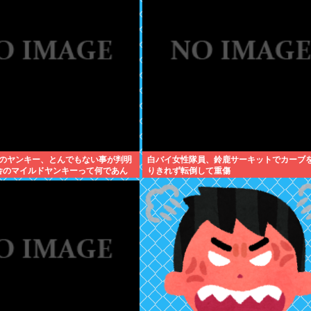
のヤンキー、とんでもない事が判明
白バイ女性隊員、鈴鹿サーキットでカーブ
田舎のマイルドヤンキーって何であん
りきれず転倒して重傷
？もしかして…