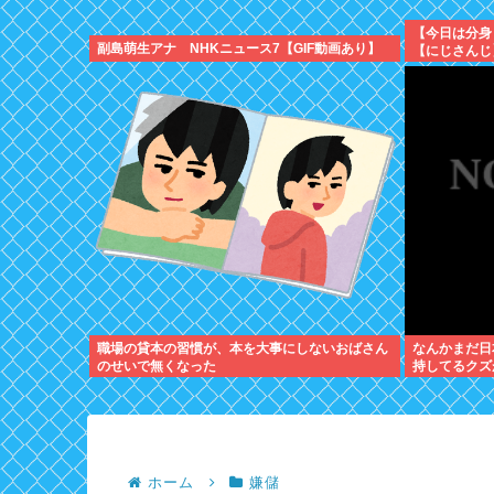
【今日は分身
副島萌生アナ NHKニュース7【GIF動画あり】
【にじさんじ
職場の貸本の習慣が、本を大事にしないおばさん
なんかまだ日
のせいで無くなった
持してるクズ
ホーム
嫌儲