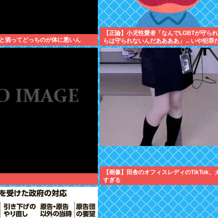
【正論】小児性愛者「なんでLGBTが守ら
と酒ってどっちのが体に悪いん
らは守られないんだああああ」←いや犯罪
やん
【画像】田舎のオフィスレディのTikTok、
すぎる