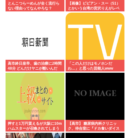
とんこつらーめんが全く流行ら
【画像】ビビアン・スー（51）
ない理由ってなんやろな？
とかいう台湾の宮沢りえがレベ
チすぎる
高市終日皇帝、歯の治療に2時間
「この人だけはモノホンだ
48分 どんだけヤニが酷いんだ
わ…」と思った芸能人www
押すと1万円貰えるが大阪に10m
【高市】 糖尿病内科クリニッ
ハムスターが召喚されてしまう
ク、待合室に『ドカ食いダイス
ボタン
キ！もちづきさん』を置いてし