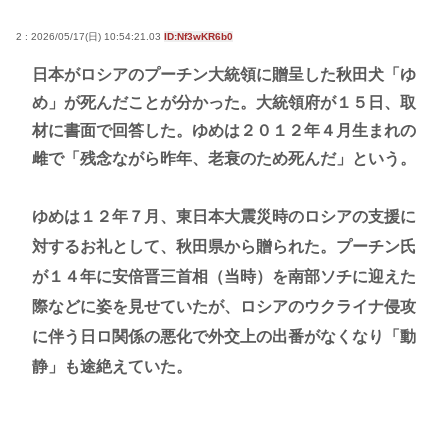
2 : 2026/05/17(日) 10:54:21.03
ID:Nf3wKR6b0
日本がロシアのプーチン大統領に贈呈した秋田犬「ゆ
め」が死んだことが分かった。大統領府が１５日、取
材に書面で回答した。ゆめは２０１２年４月生まれの
雌で「残念ながら昨年、老衰のため死んだ」という。
ゆめは１２年７月、東日本大震災時のロシアの支援に
対するお礼として、秋田県から贈られた。プーチン氏
が１４年に安倍晋三首相（当時）を南部ソチに迎えた
際などに姿を見せていたが、ロシアのウクライナ侵攻
に伴う日ロ関係の悪化で外交上の出番がなくなり「動
静」も途絶えていた。