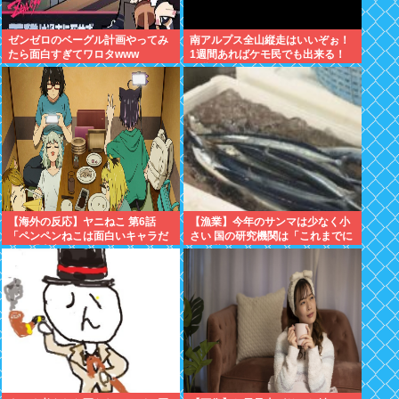
ゼンゼロのベーグル計画やってみ
南アルプス全山縦走はいいぞぉ！
たら面白すぎてワロタwww
1週間あればケモ民でも出来る！
お盆休みにやってみなイカ？
【海外の反応】ヤニねこ 第6話
【漁業】今年のサンマは少なく小
「ペンペンねこは面白いキャラだ
さい 国の研究機関は「これまでに
な」「大家さんとのドライブのシ
なく厳しい年になる」
ーン、リアルすぎて辛かった」