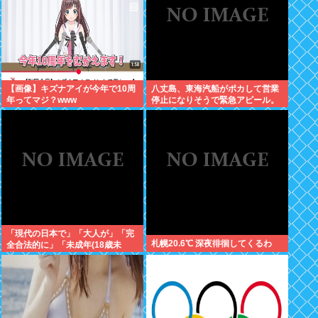
【画像】キズナアイが今年で10周
八丈島、東海汽船がポカして営業
年ってマジ？www
停止になりそうで緊急アピール。
生活物資が届かなくなるかも。ア
シタバ以外に食うものがねえ
「現代の日本で」「大人が」「完
札幌20.6℃ 深夜徘徊してくるわ
全合法的に」「未成年(18歳未
満)」と性行為をする方法ってある
の？