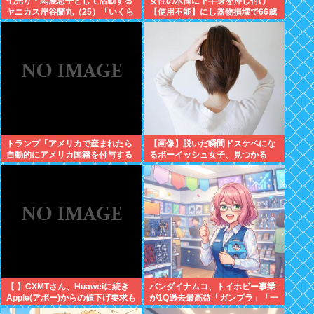
七光り・馬鹿息子として活動する
女性の水筒に下半身を押し付け
ヤニカス岸谷蘭丸（25）「いくら
【使用不能】にし器物損壊で66歳
税金を我々が払ってるんだと」
男性を逮捕。スマホで動画撮影し
ていた模様
トランプ「アメリカで産まれたら
【画像】脱いだ瞬間ドスケベにな
自動的にアメリカ国籍を付与する
るボーイッシュ女子、見つかる
のをやめる！」
www
【 】CXMTさん、Huaweiに続き
バンダイナムコ、トイホビー事業
Apple(アポー)からの値下げ要求も
が1Q過去最高益「ガンプラ」「一
拒否！！！半導体バボー継続
番くじ」「トレカ」など大人向け