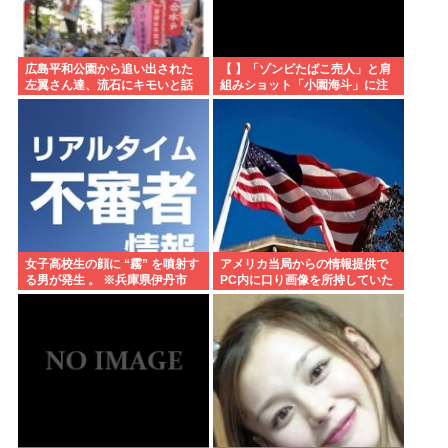
広島平和公園から追い出された
【 】「ゾンビたばこ売人」と肩
左翼さん達、流石にキモいと話
組みショット「小園海斗」に注
題に
がれる”厳しい視線” 「レギュラ
ー剥奪も選択肢のひとつに」
女子高校生の顔に “霧” を噴射す
アメリカ当局からの情報提供で
る男が発生 。 ※兵庫県伊丹市
PC内に口り画像を所持していた
日本人男を逮捕