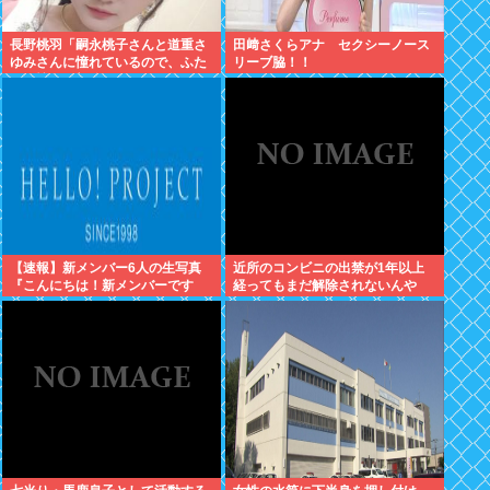
長野桃羽「嗣永桃子さんと道重さ
田﨑さくらアナ セクシーノース
ゆみさんに憧れているので、ふた
リーブ脇！！
りの憧れの部分をぎゅっと集めた
存在になり
【速報】新メンバー6人の生写真
近所のコンビニの出禁が1年以上
『こんにちは！新メンバーです
経ってもまだ解除されないんや
☆』
が…