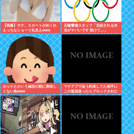
【画像】サナ、スカートがめくれ
五輪警備スタッフ「支給される弁
えっちなショーツ丸見えwww
当がヤバいです 助けて…」
ホッケとかいう値段の割に美味し
マチアプで会う約束してた相手に
くない魚www
この返信送ったらブロックされた
んやが