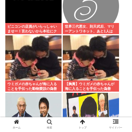
ビニコンの店員がいらっしゃい
世界三代悪女、則天武后、マリ
ませー！言わないから本社にク
ーアントワネット、あと1人は
レームいれてやりましたよ！
www
ウミガメの赤ちゃんが海に入る
【胸糞】ウミガメの赤ちゃんが
ことを手伝った動物愛誤の偽善
海に入ることを手伝った偽善
者、最悪の結末を迎える
者、最悪の行動だったことが判
明
ホーム
検索
トップ
サイドバー