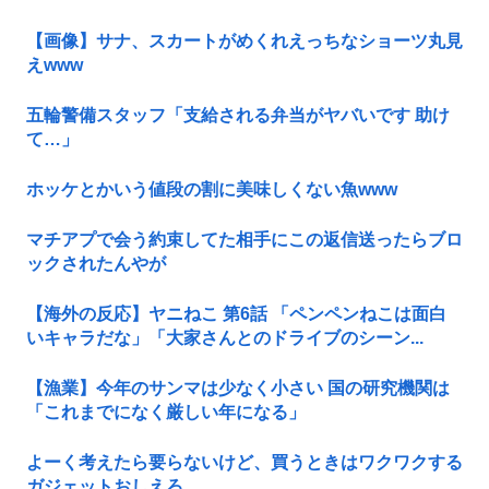
【画像】サナ、スカートがめくれえっちなショーツ丸見
えwww
五輪警備スタッフ「支給される弁当がヤバいです 助け
て…」
ホッケとかいう値段の割に美味しくない魚www
マチアプで会う約束してた相手にこの返信送ったらブロ
ックされたんやが
【海外の反応】ヤニねこ 第6話 「ペンペンねこは面白
いキャラだな」「大家さんとのドライブのシーン...
【漁業】今年のサンマは少なく小さい 国の研究機関は
「これまでになく厳しい年になる」
よーく考えたら要らないけど、買うときはワクワクする
ガジェットおしえろ