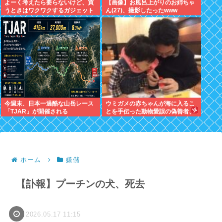
よーく考えたら要らないけど、買
【画像】お風呂上がりのお姉ちゃ
うときはワクワクするガジェット
ん(27)、撮影したったwww
おしえろ
今週末、日本一過酷な山岳レース
ウミガメの赤ちゃんが海に入るこ
「TJAR」が開催される
とを手伝った動物愛誤の偽善者、
最悪の結末を迎える
ホーム
嫌儲
【訃報】プーチンの犬、死去
2026.05.17 11:15