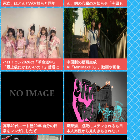
死亡、ほとんどがお前らと同年
ん、鋼の心臓のお知らせ「今回も
代、若者は無問題
緊張してません」
ハロ！コン2026の「革命道中」
中国製の動画生成
「最上級にかわいいの！」普通に
AI「MiniMaxH3」、動画や画像、
好評wwwww
音楽の参照機能搭載でディープフ
ェイク作り放題に。終わりの始ま
りか
高卒40代ニート歴20年 自分の日
麻辣湯、必死にステマされるも日
常をマンガにしたぞ
本人男性から見向きもされない