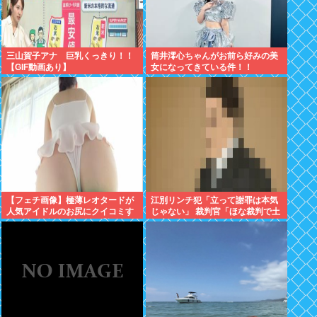
三山賀子アナ 巨乳くっきり！！
筒井澪心ちゃんがお前ら好みの美
【GIF動画あり】
女になってきている件！！
【フェチ画像】極薄レオタードが
江別リンチ犯「立って謝罪は本気
人気アイドルのお尻にクイコミす
じゃない」 裁判官「ほな裁判で土
ぎて危険 透け×尻フェチ【松岡里
下座してないキミは本気じゃない
英】
な」