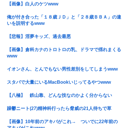
【画像】白人のケツwww
俺が付き合った「１８歳ＪＤ」と「２８歳ＢＢＡ」の違
いを説明するwww
【悲報】淫夢キッズ、過去最悪
【画像】倉科カナのトロトロの乳、ドラマで揺れまくる
www
イオンさん、とんでもない男性差別をしてしまうwww
スタバで大量にいるMacBookいじってるやつwww
【八極】 鉄山靠、どんな技なのかよく分からない
躁鬱ニート(27)精神科行ったら脅威の21人待ちで草
【画像】10年前のアキバがこれ→ ついでに22年前の
アキバがこれwww