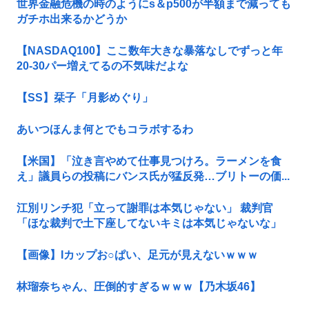
世界金融危機の時のようにs＆p500が半額まで減っても
ガチホ出来るかどうか
【NASDAQ100】ここ数年大きな暴落なしでずっと年
20-30パー増えてるの不気味だよな
【SS】栞子「月影めぐり」
あいつほんま何とでもコラボするわ
【米国】「泣き言やめて仕事見つけろ。ラーメンを食
え」議員らの投稿にバンス氏が猛反発…ブリトーの価...
江別リンチ犯「立って謝罪は本気じゃない」 裁判官
「ほな裁判で土下座してないキミは本気じゃないな」
【画像】Iカップお○ぱい、足元が見えないｗｗｗ
林瑠奈ちゃん、圧倒的すぎるｗｗｗ【乃木坂46】