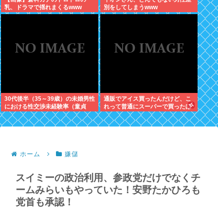
乳、ドラマで揺れまくるwww
別をしてしまうwww
30代後半（35～39歳）の未婚男性
通販でアイス買ったんだけど、こ
における性交渉未経験率（童貞
れって普通にスーパーで買ったほ
率）が約26%（4人に1人）
うが安くないか？
ホーム
嫌儲
スイミーの政治利用、参政党だけでなくチ
ームみらいもやっていた！安野たかひろも
党首も承認！