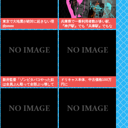
東京で大地震が絶対に起きない理
兵庫県で一番利用者数が多い駅、
由www
『神戸駅』でも『兵庫駅』でもな
く『三ノ宮駅』という謎の駅であ
る事が研究者により発見される
新井監督「ゾンビタバコやった奴
ドリキャス本体、中古価格100万
は全員ぶん殴って全部ぶっ壊して
円に
から辞めたい」