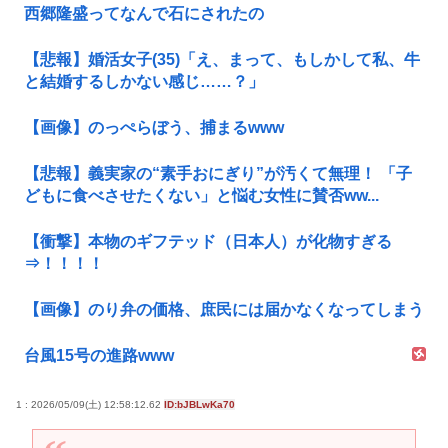
西郷隆盛ってなんで石にされたの
【悲報】婚活女子(35)「え、まって、もしかして私、牛
と結婚するしかない感じ……？」
【画像】のっぺらぼう、捕まるwww
【悲報】義実家の“素手おにぎり”が汚くて無理！ 「子
どもに食べさせたくない」と悩む女性に賛否ww...
【衝撃】本物のギフテッド（日本人）が化物すぎる
⇒！！！！
【画像】のり弁の価格、庶民には届かなくなってしまう
台風15号の進路www
1 : 2026/05/09(土) 12:58:12.62
ID:bJBLwKa70