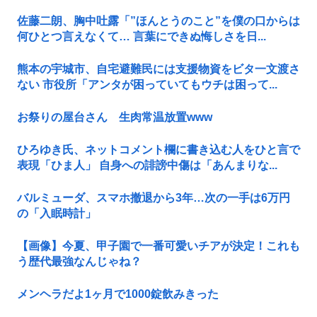
佐藤二朗、胸中吐露「”ほんとうのこと”を僕の口からは
何ひとつ言えなくて… 言葉にできぬ悔しさを日...
熊本の宇城市、自宅避難民には支援物資をビタ一文渡さ
ない 市役所「アンタが困っていてもウチは困って...
お祭りの屋台さん 生肉常温放置www
ひろゆき氏、ネットコメント欄に書き込む人をひと言で
表現「ひま人」 自身への誹謗中傷は「あんまりな...
バルミューダ、スマホ撤退から3年…次の一手は6万円
の「入眠時計」
【画像】今夏、甲子園で一番可愛いチアが決定！これも
う歴代最強なんじゃね？
メンヘラだよ1ヶ月で1000錠飲みきった