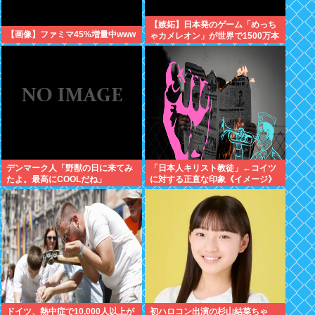
【嫉妬】日本発のゲーム「めっち
【画像】ファミマ45%増量中www
ゃカメレオン」が世界で1500万本
売れる
デンマーク人「野獣の日に来てみ
「日本人キリスト教徒」←コイツ
たよ。最高にCOOLだね」
に対する正直な印象《イメージ》
ドイツ、熱中症で10,000人以上が
初ハロコン出演の杉山結菜ちゃ