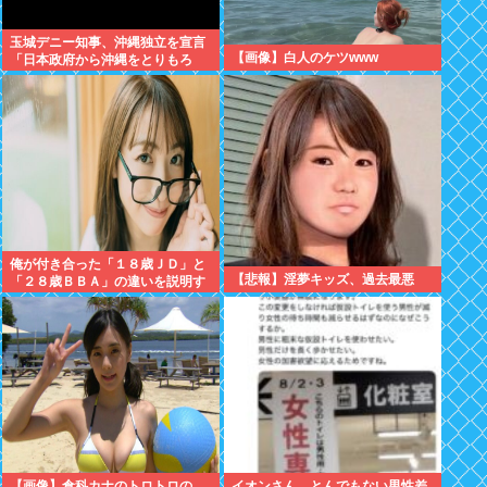
玉城デニー知事、沖縄独立を宣言
【画像】白人のケツwww
「日本政府から沖縄をとりもろ
す！！」
俺が付き合った「１８歳ＪＤ」と
【悲報】淫夢キッズ、過去最悪
「２８歳ＢＢＡ」の違いを説明す
るwww
【画像】倉科カナのトロトロの
イオンさん、とんでもない男性差