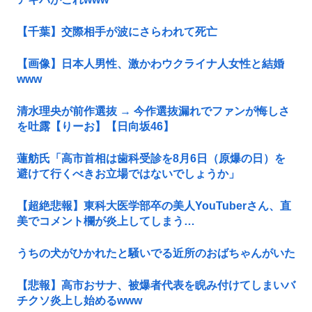
【千葉】交際相手が波にさらわれて死亡
【画像】日本人男性、激かわウクライナ人女性と結婚
www
清水理央が前作選抜 → 今作選抜漏れでファンが悔しさ
を吐露【りーお】【日向坂46】
蓮舫氏「高市首相は歯科受診を8月6日（原爆の日）を
避けて行くべきお立場ではないでしょうか」
【超絶悲報】東科大医学部卒の美人YouTuberさん、直
美でコメント欄が炎上してしまう…
うちの犬がひかれたと騒いでる近所のおばちゃんがいた
【悲報】高市おサナ、被爆者代表を睨み付けてしまいバ
チクソ炎上し始めるwww