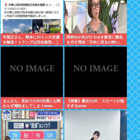
中国父さん、熊本に10トンの支援
西村ゆか氏がひろゆき新党に難色
を輸送！トランプは完全無視←こ
を示す理由「日本に戻るの怖い、
れ
日本人が怖いから」何やら心当た
りがある模様
まんさん、初めてのAV出演にも関
【画像】最近のJK、スカートが短
わらず潮吹きしてしまうwww
すぎるwww