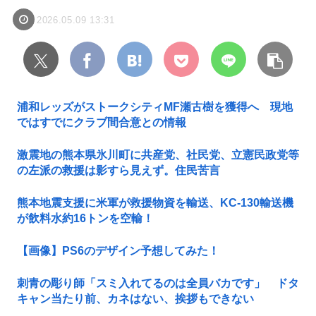
2026.05.09 13:31
浦和レッズがストークシティMF瀬古樹を獲得へ 現地
ではすでにクラブ間合意との情報
激震地の熊本県氷川町に共産党、社民党、立憲民政党等
の左派の救援は影すら見えず。住民苦言
熊本地震支援に米軍が救援物資を輸送、KC-130輸送機
が飲料水約16トンを空輸！
【画像】PS6のデザイン予想してみた！
刺青の彫り師「スミ入れてるのは全員バカです」 ドタ
キャン当たり前、カネはない、挨拶もできない