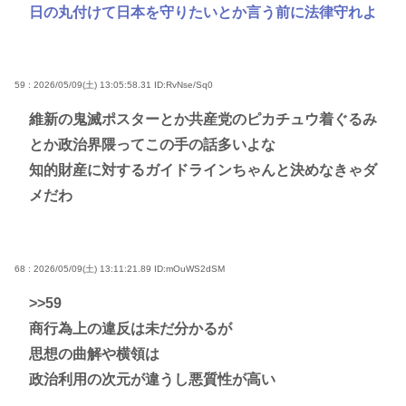
日の丸付けて日本を守りたいとか言う前に法律守れよ
59 : 2026/05/09(土) 13:05:58.31
ID:RvNse/Sq0
維新の鬼滅ポスターとか共産党のピカチュウ着ぐるみ
とか政治界隈ってこの手の話多いよな
知的財産に対するガイドラインちゃんと決めなきゃダ
メだわ
68 : 2026/05/09(土) 13:11:21.89
ID:mOuWS2dSM
>>59
商行為上の違反は未だ分かるが
思想の曲解や横領は
政治利用の次元が違うし悪質性が高い