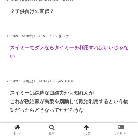
？子供向けの宣伝？
71 : 2026/05/09(土) 13:12:57.36
ID:Aig1JLyt0
スイミーでダメならタイミーを利用すればいいじゃな
い
72 : 2026/05/09(土) 13:14:34.91
ID:upWLXSzT0
スイミーは純粋な団結力かも知れんが
これが政治家が民衆を扇動して政治利用するという物
語だったらどうなってただろうな
ホーム
検索
トップ
サイドバー
73 : 2026/05/09(土) 13:14:54.73
ID:1D6ZYZpw0