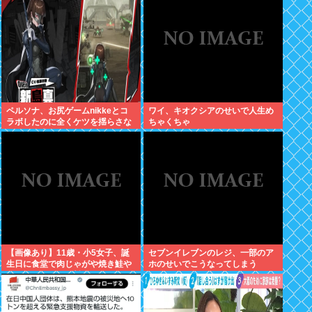
ペルソナ、お尻ゲームnikkeとコ
ワイ、キオクシアのせいで人生め
ラボしたのに全くケツを揺らさな
ちゃくちゃ
いため炎上
【画像あり】11歳・小5女子、誕
セブンイレブンのレジ、一部のア
生日に食堂で肉じゃがや焼き鮭や
ホのせいでこうなってしまう
玉子焼きなど一品料理をオジサン
みたいに食べる