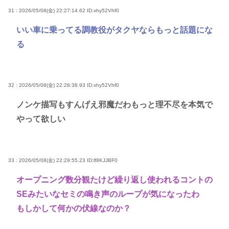
31 : 2026/05/08(金) 22:27:14.62
ID:xhy52Vhf0
いい車に乗ってる調教役がタクヤならもっと話題にな
る
32 : 2026/05/08(金) 22:28:38.93
ID:xhy52Vhf0
ノンケ描写もすんげえ邪魔だわもっと理不尽を本気で
やって欲しい
33 : 2026/05/08(金) 22:29:55.23
ID:lf8KJJBF0
オープニング数分観たけど繰り返し使われるコントの
SEみたいなセミの鳴き声のループが気になったわ
もしかして何かの伏線なのか？