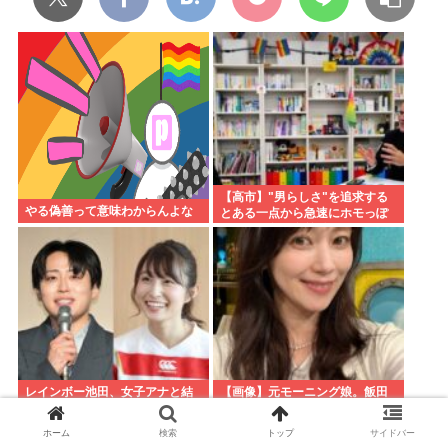
【高市】"男らしさ"を追求する
やる偽善って意味わからんよな
とある一点から急速にホモっぽ
くなる現象に名前付けてくれ。
ラプラスの魔とか不気味の谷み
たいな
レインボー池田、女子アナと結
【画像】元モーニング娘。飯田
婚www
圭織さん(44)、美魔女へと変貌
ホーム
検索
トップ
サイドバー