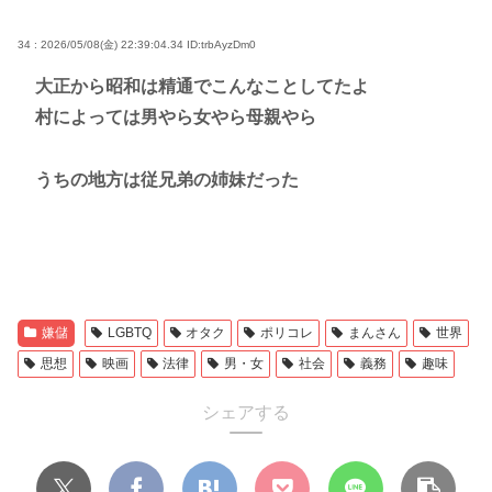
34 : 2026/05/08(金) 22:39:04.34
ID:trbAyzDm0
大正から昭和は精通でこんなことしてたよ
村によっては男やら女やら母親やら
うちの地方は従兄弟の姉妹だった
嫌儲
LGBTQ
オタク
ポリコレ
まんさん
世界
思想
映画
法律
男・女
社会
義務
趣味
シェアする