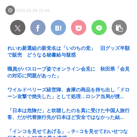
2026.05.08 22:46
れいわ新選組の新党名は「いのちの党」 旧グッズ半額
で販売 どうなる秘書給与疑惑
職員がバスローブ姿でオンライン会見に 秋田県「会見
の対応に問題があった」
ワイルドベリーズ経営陣、倉庫の商品を持ち出し「ドロ
ーン攻撃で焼失した」として処理…ロシア当局が捜...
「日本は危険だ」と吹聴したのを真に受けた中国人旅行
客、だが代替旅行先が日本ほど安全ではなかった結...
「インコを見せてあげる」→チ○コを見せてわいせつな