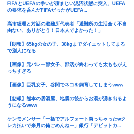
FIFAとUEFAの争いが凄まじい泥沼状態に突入、UEFA
の要求を呑んだFIFAだったがUEFA...
高市総理と対話の避難所代表者「避難所の生活全く不自
由ない、ありがとう！日本人でよかった！」
【朗報】65kgの女の子、38kgまでダイエットしてまる
で別人になる
【画像】元バレー部女子、部活が終わっても太ももがえ
っちすぎる
【画像】巨乳女子、谷間でネコを飼育してしまうwww
【悲報】熊本の居酒屋、地震の後からお湯が湧き出るよ
うになるwww
ケンモメンサー「一括でアルフォート買っちゃったwク
レカ払いで来月の俺ごめんねー」銀行「デビットカ...