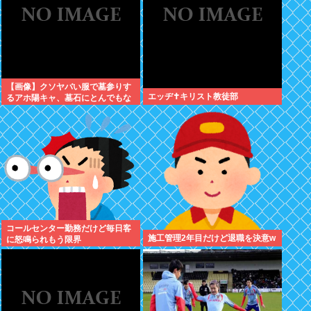
【画像】クソヤバい服で墓参りす
エッヂ✝️キリスト教徒部
るアホ陽キャ、墓石にとんでもな
いものをぶっかける
コールセンター勤務だけど毎日客
施工管理2年目だけど退職を決意w
に怒鳴られもう限界