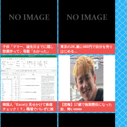
子供「ママー、誕生日までに隠し
東京のJK,遂に480円で自分を売り
部屋作って」母親「わかった」
はじめる…
韓国人「Excelと見せかけて株価
【悲報】17歳で無期懲役になった
チェック！？」職場でバレずに株
奴、怖いwww
取引、巧妙な偽装サイトが話題に