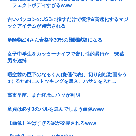
ーフェクトボディすぎるwww
古いパソコンのUSBに挿すだけで復活&高速化するマジ
ックアイテムが発売される
危険物乙4さん合格率30%の難関試験になる
女子中学生をカッターナイフで脅し性的暴行か 56歳
男を逮捕
暇空茜の臣下のなるくん(嫌儲代表)、切り刻む動画をう
pするためにストッキングを購入、ハサミを入れ...
高市早苗、また経歴にウソが判明
童貞は必ず3のパルを選んでしまう画像www
【画像】やばすぎる家が発見されるwww