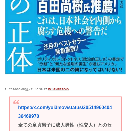
1 : 2026/05/08(金) 21:46:39.17
ID:oAH3BAOYa
https://x.com/yui3mov/status/20514960404
36469970
全ての童貞男子に成人男性（性交人）とのセ