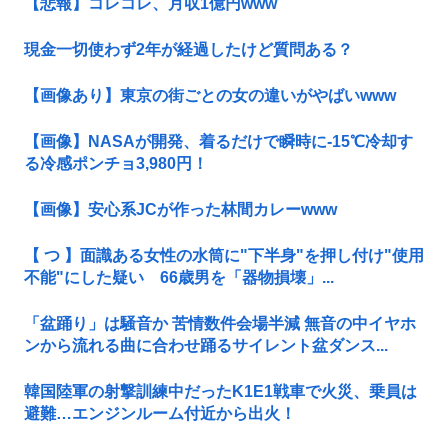
【悲報】コレコレ、月収1億円www
現金一切使わず2年が経過したけど質問ある？
【画像あり】東京の街ごとの女の違いがやばいwww
【画像】NASAが開発、着るだけで瞬時に-15℃冷却す
る冷感ポンチョ3,980円！
【画像】安心系JCが作った林間カレーwww
【 つ 】面識ある女性の水筒に"下半身"を押し付け"使用
不能"にした疑い 66歳男を「器物損壊」...
「盆踊り」は騒音か 苦情数件会場半減 無音の中イヤホ
ンから流れる曲に合わせ踊るサイレント盆ダンス...
韓国陸軍の射撃訓練中だったK1E1戦車で火災、乗員は
避難…エンジンルーム付近から出火！