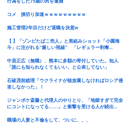
行為をした75歳の男を逮捕
コメ 損切り加速ｗｗｗｗｗｗｗｗｗ
施工管理2年目だけど退職を決意w
【 】「ゾンビたばこ売人」と肩組みショット「小園海
斗」に注がれる“厳しい視線” 「レギュラー剥奪...
中居正広（無職）、熊本に多額の寄付していた。知人
「誰にも知られなくてもいい、と公表してない」
石破茂前総理「ウクライナが核放棄しなければロシア侵
攻しなかった」！
ジャンポケ斎藤と代理人のやりとり、「地獄すぎて完全
にコントになってる……」と衝撃を受ける人が続出...
職場の人妻と不倫をして、ついに、、、