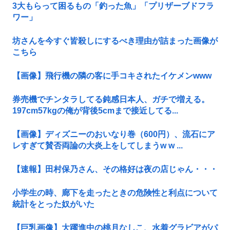
3大もらって困るもの「釣った魚」「プリザーブドフラ
ワー」
坊さんを今すぐ皆殺しにするべき理由が詰まった画像が
こちら
【画像】飛行機の隣の客に手コキされたイケメンwww
券売機でチンタラしてる鈍感日本人、ガチで増える。
197cm57kgの俺が背後5cmまで接近してる...
【画像】ディズニーのおいなり巻（600円）、流石にア
レすぎて賛否両論の大炎上をしてしまうw w ...
【速報】田村保乃さん、その格好は夜の店じゃん・・・
小学生の時、廊下を走ったときの危険性と利点について
統計をとった奴がいた
【巨乳画像】大躍進中の桃月なしこ、水着グラビアがパ