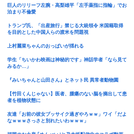
巨人のリリーフ左腕・高梨雄平「左手薬指に指輪」でお
泊まり不倫愛
トランプ氏、「出産旅行」禁じる大統領令 米国籍取得
を目的とした中国人らの渡米を問題視
上村麗菜ちゃんのおっぱいが揺れる
学生「ちいかわ映画は神秘的です」神話学者「なら見て
みるか…」
『みいちゃんと山田さん』とネット民 異常者動物園
【竹田くんじゃない】医者、腫瘍のない脳を摘出して患
者を植物状態に
友達「お前の彼女ブッサイク過ぎやろｗｗ」ワイ「だよ
なｗｗｗさっさと別れたいわｗｗｗ」