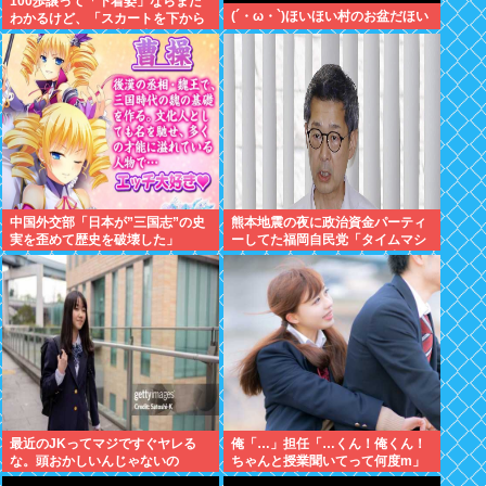
100歩譲って「下着姿」ならまだ
(´・ω・`)ほいほい村のお盆だほい
わかるけど、「スカートを下から
盗撮して写った下着写真」見て何
が楽しいんだ？
中国外交部「日本が”三国志”の史
熊本地震の夜に政治資金パーティ
実を歪めて歴史を破壊した」
ーしてた福岡自民党「タイムマシ
ーンにおねがいできるなら戻って
中止したい」
最近のJKってマジですぐヤレる
俺「…」担任「…くん！俺くん！
な。頭おかしいんじゃないの
ちゃんと授業聞いてって何度m」
俺「(───来るッ！)」