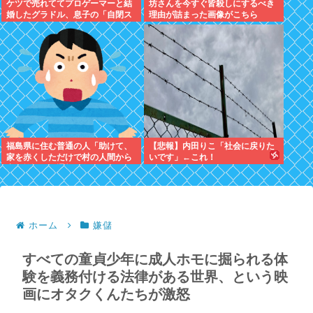
ケツで売れててプロゲーマーと結
坊さんを今すぐ皆殺しにするべき
婚したグラドル、息子の「自閉ス
理由が詰まった画像がこちら
ペクトラム症」診断にショックで
泣く
福島県に住む普通の人「助けて、
【悲報】内田りこ「社会に戻りた
家を赤くしただけで村の人間から
いです」←これ！
宗教施設だと通報が殺到して困っ
てるの！」
ホーム
嫌儲
すべての童貞少年に成人ホモに掘られる体
験を義務付ける法律がある世界、という映
画にオタクくんたちが激怒