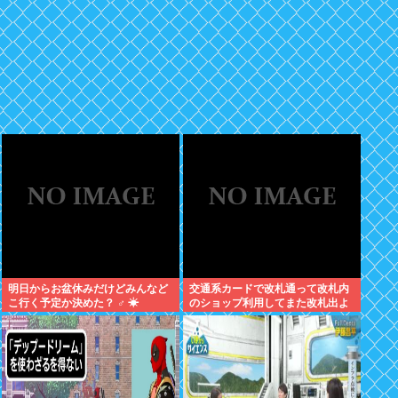
明日からお盆休みだけどみんなど
交通系カードで改札通って改札内
こ行く予定か決めた？ ‍♂ ☀
のショップ利用してまた改札出よ
うとしたら出られなくてワロタ