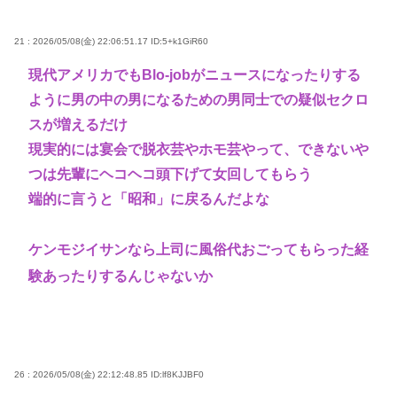
21 : 2026/05/08(金) 22:06:51.17
ID:5+k1GiR60
現代アメリカでもBlo-jobがニュースになったりする
ように男の中の男になるための男同士での疑似セクロ
スが増えるだけ
現実的には宴会で脱衣芸やホモ芸やって、できないや
つは先輩にヘコヘコ頭下げて女回してもらう
端的に言うと「昭和」に戻るんだよな
ケンモジイサンなら上司に風俗代おごってもらった経
験あったりするんじゃないか
26 : 2026/05/08(金) 22:12:48.85
ID:lf8KJJBF0