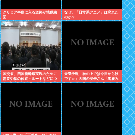
クリミア半島に入る道路が地獄絵
なぜ、「日常系アニメ」は廃れた
図
のか？
国交省、四国新幹線実現のために
天気予報「暦の上では今日から秋
需要や駅の位置・ルートなどにつ
です☺」天国の安倍さん「馬鹿み
いて調査・検討する事業者を公募
たいな暦だな」
開始