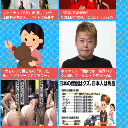
マクドナルドCMに出演していた
『IDOL RUNWAY
上國料萌衣さん、バイトに応募す
COLLECTION』にJuice=Juiceの
るも書類選考で落ちる
出演決定
3大もらって困るもの「釣った
ホリエモン「面接でさ、納豆パッ
魚」「プリザーブドフラワー」
クの薄いフィルムって何のために
入っていの？って聞くわけ」