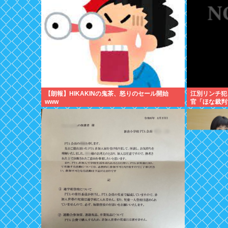
【朗報】HIKAKINの鬼茶、怒りのセール開始
江別リンチ犯
www
官「ほな裁判
いな」