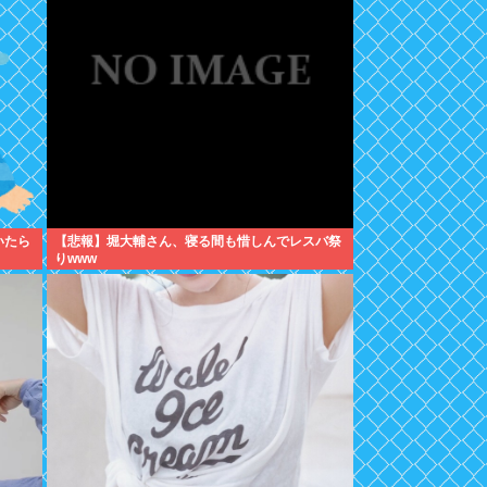
いたら
【悲報】堀大輔さん、寝る間も惜しんでレスバ祭
りwww