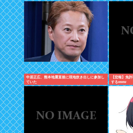
中居正広、熊本地震直後に現地炊き出しに参加し
【悲報】免許
ていた
するwww