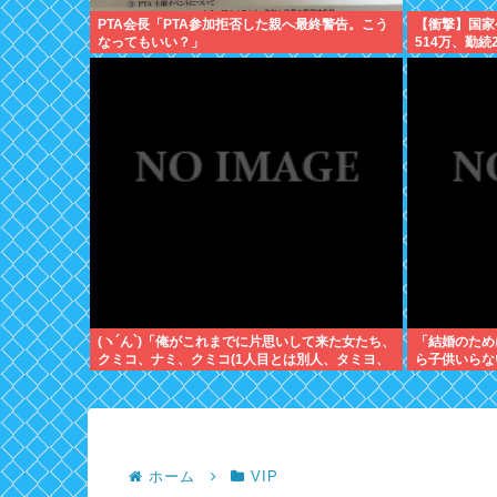
PTA会長「PTA参加拒否した親へ最終警告。こう
【衝撃】国家
なってもいい？」
514万、勤続
せた」
(ヽ´ん`)「俺がこれまでに片思いして来た女たち、
「結婚のため
クミコ、ナミ、クミコ(1人目とは別人、タミヨ、
ら子供いらな
カオリ、ユカリ…」
ホーム
VIP