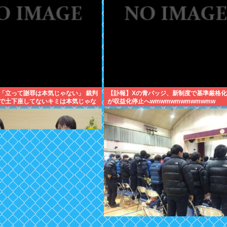
「立って謝罪は本気じゃない」 裁判
【訃報】Xの青バッジ、新制度で基準厳格化
で土下座してないキミは本気じゃな
が収益化停止へwmwmwmwmwmwmw