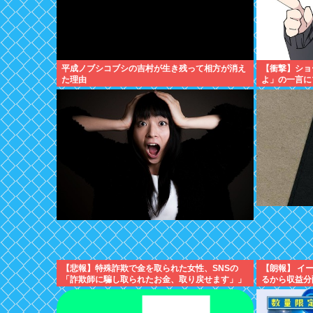
平成ノブシコブシの吉村が生き残って相方が消え
【衝撃】ショ
た理由
よ」の一言に
【悲報】特殊詐欺で金を取られた女性、SNSの
【朗報】 イ
「詐欺師に騙し取られたお金、取り戻せます」」
るから収益分
に釣られさらに240万円失うwww