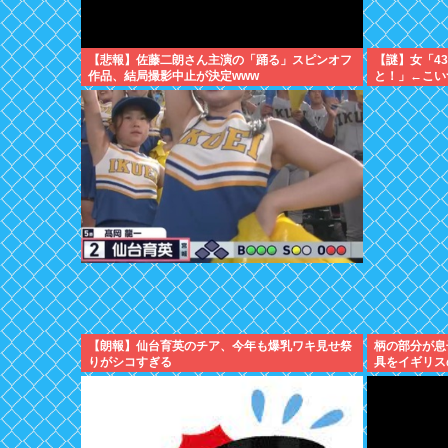
【悲報】佐藤二朗さん主演の「踊る」スピンオフ
【謎】女「4
作品、結局撮影中止が決定www
と！」←こい
【朗報】仙台育英のチア、今年も爆乳ワキ見せ祭
柄の部分が息
りがシコすぎる
具をイギリス