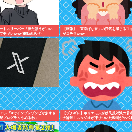
ートスリーパー「寝たほうがいい
【画像】「東京ばな奈」の狂気を感じるフ
ブチギレwww(※動画あり)
がコチラwww
ーロン「Xでインプレゾンビが多すぎ
【ブチギレ】ホリエモンが移民反対派の若
配プログラムやめるわ」
チ論破！スタジオが凍りついた瞬間がヤバ
る…