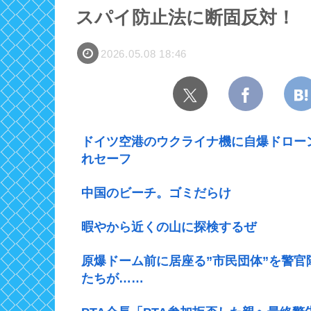
スパイ防止法に断固反対！
2026.05.08 18:46
ドイツ空港のウクライナ機に自爆ドロー
れセーフ
中国のビーチ。ゴミだらけ
暇やから近くの山に探検するぜ
原爆ドーム前に居座る”市民団体”を警
たちが……