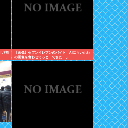
し7割
【画像】セブンイレブンのバイト「AIにちいかわ
の画像を食わせてっと…できた！」