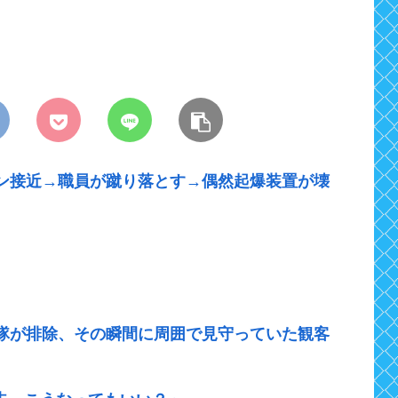
ン接近→職員が蹴り落とす→偶然起爆装置が壊
官隊が排除、その瞬間に周囲で見守っていた観客