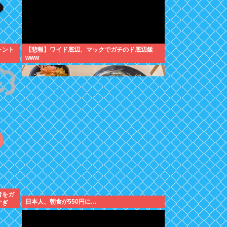
ォント
【悲報】ワイド底辺、マックでガチのド底辺飯
www
者をガ
日本人、朝食が550円に…
すぎ