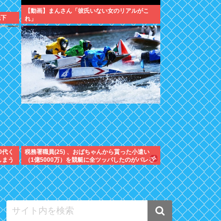
【動画】まんさん「彼氏いない女のリアルがこ
低下
れ」
0代く
税務署職員(25) 、おばちゃんから貰った小遣い
しまう
（1億5000万）を競艇に全ツッパしたのがバレる
ｗｗｗ