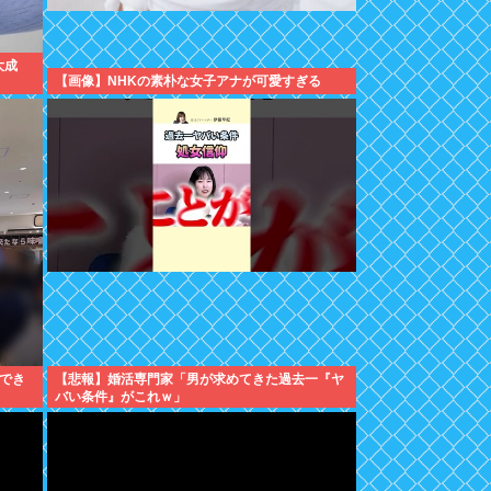
大成
【画像】NHKの素朴な女子アナが可愛すぎる
でき
【悲報】婚活専門家「男が求めてきた過去一『ヤ
バい条件』がこれｗ」