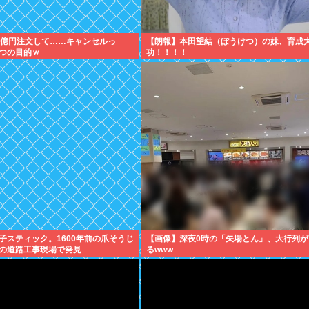
3億円注文して……キャンセルっ
【朗報】本田望結（ぼうけつ）の妹、育成
つの目的ｗ
功！！！！
子スティック。1600年前の爪そうじ
【画像】深夜0時の「矢場とん」、大行列が
の道路工事現場で発見
るwww