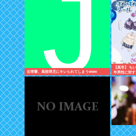
【高市】 ち
女球審、高校球児にキレられてしまうwww
年男性に対す