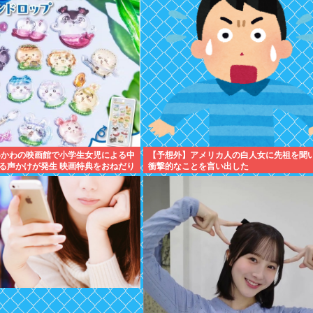
いかわの映画館で小学生女児による中
【予想外】アメリカ人の白人女に先祖を聞
る声かけが発生 映画特典をおねだり
衝撃的なことを言い出した