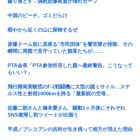
蹴り落とす→偶然起爆装置が壊れセーフ
中国のビーチ。ゴミだらけ
暇やから近くの山に探検するぜ
原爆ドーム前に居座る”市民団体”を警官隊が排除、その
瞬間に周囲で見守っていた観客たちが……
PTA会長「PTA参加拒否した親へ最終警告。こうなって
もいい？」
飛行開発実験団のF-2戦闘機に大型の謎ミサイル…ステ
ルス性と射程1000kmを誇る「最新鋭の空母...
佐藤二朗さんと橋本愛さん、騒動1ヶ月後にそれぞれ
SNS復帰し初ツイートが出揃う
平成ノブシコブシの吉村が生き残って相方が消えた理由