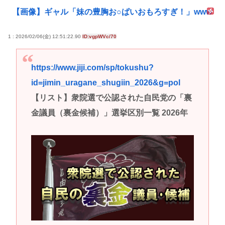
【画像】ギャル「妹の豊胸お○ぱいおもろすぎ！」www
1 : 2026/02/06(金) 12:51:22.90
ID:vgpWVc/70
https://www.jiji.com/sp/tokushu?
id=jimin_uragane_shugiin_2026&g=pol
【リスト】衆院選で公認された自民党の「裏
金議員（裏金候補）」選挙区別一覧 2026年