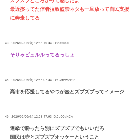
ズブズブどころかって感じだよ
最近擦ってた信者拉致監禁ネタも一旦放って自民支援
に奔走してる
43 : 2026/02/06(金) 12:55:15.34
ID:inXttk6i0
そりゃビュルルってるっしょ
45 : 2026/02/06(金) 12:56:07.34
ID:6G9WMekZr
高市を応援してるやつが壺とズブズブってイメージ
49 : 2026/02/06(金) 12:58:47.63
ID:5q9CgKCkr
選挙で勝ったら別にズブズブでもいいだろ
国民は壺とズブズブオッケーということ