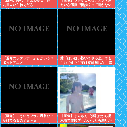
【疑問】葬式←まぁわかる 四十
【画像】ツレがこんなラスボスみ
九日←いらねぇだろ
たいな痛服で街歩くって聞かない
んやが、ガチで勘弁して欲しい
「蒼穹のファフナー」とかいうロ
嫁「はいはい抜いてやるよ。でも
ボットアニメ
これでまた半年は接触無しな」 暗
黙のこれツラ過ぎるだろ
【画像】こういうブラに乳首ひっ
【画像】まんさん「貧乳だから男
かけてる女の子ｗｗｗ
水着で市民プールいったら周りが
コソコソしだしてやばいwww」5