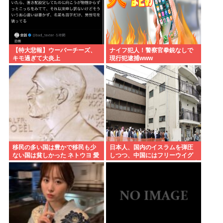
【特大悲報】ウーバーチーズ、
ナイフ犯人！警察官拳銃なしで
キモ過ぎて大炎上
現行犯逮捕www
移民の多い国は豊かで移民も少
日本人、国内のイスラムを弾圧
ない国は貧しかった ネトウヨ 愛
しつつ、中国にはフリーウイグ
国保守、また嘘で扇動し日本破
ル(ウイグルはほぼムスリム)を叫
壊成功
ぶ意味不明の集団になってしま
う