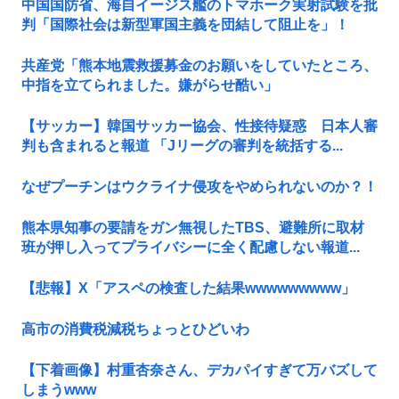
中国国防省、海自イージス艦のトマホーク実射試験を批
判「国際社会は新型軍国主義を団結して阻止を」！
共産党「熊本地震救援募金のお願いをしていたところ、
中指を立てられました。嫌がらせ酷い」
【サッカー】韓国サッカー協会、性接待疑惑 日本人審
判も含まれると報道 「Jリーグの審判を統括する...
なぜプーチンはウクライナ侵攻をやめられないのか？！
熊本県知事の要請をガン無視したTBS、避難所に取材
班が押し入ってプライバシーに全く配慮しない報道...
【悲報】X「アスペの検査した結果wwwwwwwww」
高市の消費税減税ちょっとひどいわ
【下着画像】村重杏奈さん、デカパイすぎて万バズして
しまうwww