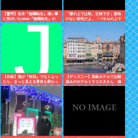
【驚愕】名作『無職転生』凄い事
「暦の上では秋。立秋です」意味
に気付いたwww『無職転生』の
のない節気だよ。「パネルの上で
「ロキシー」とかいう奴…可愛い
は19」みたいな風俗嬢かよ
けど…もしかして…
【作曲】僕が『特別』でなくなっ
【ディズニー】高級ホテルでお馴
たら、きっと見える景色も変わっ
染みのホテルミラコスタさん 値
てしまう。⋯だから曖昧でいい。
上げして改悪していたことがバレ
どうか、白黒ハッキリさせないで
て炎上中