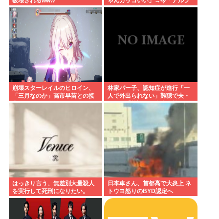
破壊されるwww
ゃんカッコいい」→今「アルフ
ァード？中卒DQN専用イキり残
クレカーじゃんwww」
崩壊スターレイルのヒロイン、
林家パー子、認知症が進行「一
「三月なのか」高市早苗との接
人で外出られない」難聴で夫・
点があまりにも多すぎる。もし
ペーと「筆談」…自宅全焼から
かして早苗がモデル？
約1年
はっきり言う、無差別大量殺人
日本車さん、首都高で大炎上 ネ
を実行して死刑になりたい。
トウヨ怒りのBYD認定へ