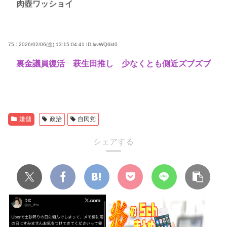
肉壺ワッショイ
75 : 2026/02/06(金) 13:15:04.41
ID:lxvWQ6ld0
裏金議員復活 萩生田推し 少なくとも側近ズブズブ
嫌儲
政治
自民党
シェアする