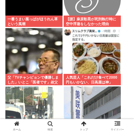
一番うまい葉っぱがほうれん草
【謎】麻原彰晃が死刑執行時に
という風潮
空中浮遊をしなかった理由
父「TVチャンピョンで優勝しま
人気芸人「これだけ食べて2000
した」いとこ「医者です」叔父
円もいかない、日高屋は神」
「三菱の宇宙/防衛開発の結構偉
い人です」
ホーム
検索
トップ
サイドバー