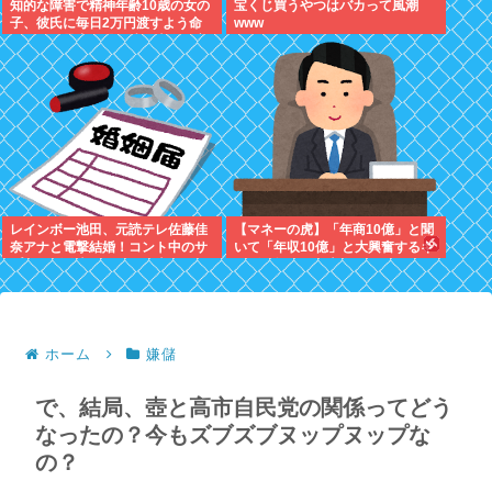
知的な障害で精神年齢10歳の女の
宝くじ買うやつはバカって風潮
子、彼氏に毎日2万円渡すよう命
www
じられ、暴力を恐れ連日売春。客
の82歳を殺害し逮捕
レインボー池田、元読テレ佐藤佳
【マネーの虎】「年商10億」と聞
奈アナと電撃結婚！コント中のサ
いて「年収10億」と大興奮するキ
プライズ発表にジャンボ大パニッ
ッズに教えたい大人のリアル
ク
ホーム
嫌儲
で、結局、壺と高市自民党の関係ってどう
なったの？今もズブズブヌップヌップな
の？