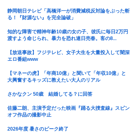
静岡朝日テレビ「高橋洋一が消費減税反対論をぶった斬
る！『財源ない』を完全論破」
知的な障害で精神年齢10歳の女の子、彼氏に毎日2万円
渡すよう命じられ、暴力を恐れ連日売春。客の8...
【放送事故】フジテレビ、女子大生を大量投入して闇深
エロ番組www
【マネーの虎】「年商10億」と聞いて「年収10億」と
大興奮するキッズに教えたい大人のリアル
さかなクン 50歳 結婚してる？に回答
佐藤二朗、主演予定だった映画『踊る大捜査線』スピン
オフ作品の撮影中止
2026年度 暑さのピーク終了