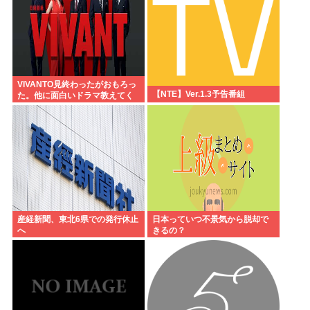
VIVANTO見終わったがおもろっ
【NTE】Ver.1.3予告番組
た。他に面白いドラマ教えてく
れ
産経新聞、東北6県での発行休止
日本っていつ不景気から脱却で
へ
きるの？