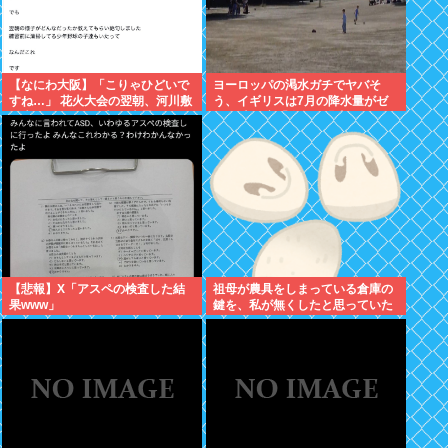
【なにわ大阪】「こりゃひどいで
ヨーロッパの渇水ガチでヤバそ
すね…」 花火大会の翌朝、河川敷
う、イギリスは7月の降水量がゼ
に広がっていた衝撃の光景
ロに 専門家「今年は過去最悪の不
作になる可能性」
【悲報】X「アスペの検査した結
祖母が農具をしまっている倉庫の
果www」
鍵を、私が無くしたと思っていた
ら…