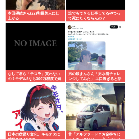
本田望結さん(22)和風美人に仕
誰でもできる仕事してるやつっ
上がる
て死にたくならんの？
なして君ら「テスラ」買わない
男の娘まんさん「男水着チャレ
の？モデル3なら300万程度で買
ンジしてみた」 エ口過ぎると話
える.コスパ最強車がここにある
題に
のに
日本の盆踊り文化、キモオタに
昔「アルファード？お金持ちじ