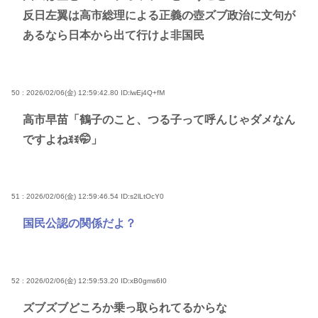
反日左翼は高市総理による正義の壺ズブ政治に文句が
あるなら日本から出て行けよ非国民
50 : 2026/02/06(金) 12:59:42.80
ID:lwEj4Q+fM
高市早苗「鶴子のこと、つる子って呼んじゃダメなん
ですよねꉂꉂ🤭」
51 : 2026/02/06(金) 12:59:46.54
ID:s2lLtOcY0
国民公認の関係だよ？
52 : 2026/02/06(金) 12:59:53.20
ID:xB0gms6I0
ズブズブどころか乗っ取られてるからな