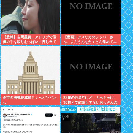
【悲報】吉岡里帆、アドリブで俳
【動画】アメリカのラッパーさ
優の手を取りおっぱいに押し当て
ん、まんさんをたくさん集めてエ
る
チエチダンスを全裸で踊るMVを撮
ってしまう❤
高市の消費税減税ちょっとひどい
22歳の若者やけど、ぶっちゃけ、
わ
30超えて結婚してないおっさんの
こと見下してる