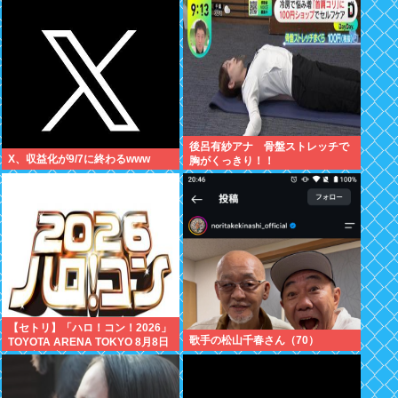
万いいね
後呂有紗アナ 骨盤ストレッチで
X、収益化が9/7に終わるwww
胸がくっきり！！
【セトリ】「ハロ！コン！2026」
歌手の松山千春さん（70）
TOYOTA ARENA TOKYO 8月8日
昼・夜公演セットリス