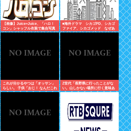
【画像】Juice=Juice、「ハロ！
■海外ドラマ シカゴPD、シカゴ
コン」シャッフル衣装で集合写真
ファイア、シカゴメッド なぜあ
の人は、あそこまで背負うのか
これが分かるやつは「オッサン」
Z世代「長野県に行ったことがな
らしい。 子供「おじ！ なんだこれ
い。山しかない場所に行く意味あ
は！」
る？」←これ