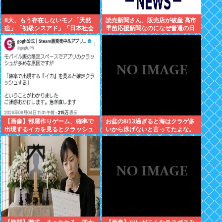
8大、もう存在しないモノ「天然
読売新聞さん、販売店が破産 高市
痘」「初級シスアド」「日本社会
早苗応援新聞なのになぜ普通の日
党」「コンパイル」「AmPm」
本人は買い支えないの？
「ジャスコ」「共立薬科大学」
【画像】部屋作りゲーム、確率で
お盆の8/13過ぎると海はクラゲ多
出現するイカを見るとクラッシュ
いから泳げないと言ってたよな。
する不具合が発生ｗｗｗ
昔お盆過ぎると寒くなっていたし