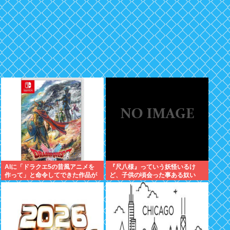
AIに「ドラクエ5の昔風アニメを
『尺八様』っていう妖怪いるけ
作って」と命令してできた作品が
ど、子供の頃会った事ある奴い
これ、感想よろ
る？？