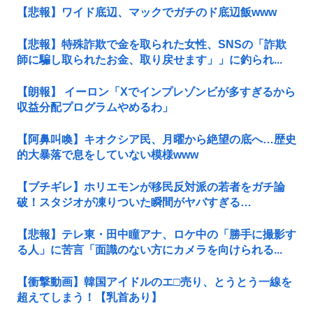
【悲報】ワイド底辺、マックでガチのド底辺飯www
【悲報】特殊詐欺で金を取られた女性、SNSの「詐欺
師に騙し取られたお金、取り戻せます」」に釣られ...
【朗報】 イーロン「Xでインプレゾンビが多すぎるから
収益分配プログラムやめるわ」
【阿鼻叫喚】キオクシア民、月曜から絶望の底へ…歴史
的大暴落で息をしていない模様www
【ブチギレ】ホリエモンが移民反対派の若者をガチ論
破！スタジオが凍りついた瞬間がヤバすぎる…
【悲報】テレ東・田中瞳アナ、ロケ中の「勝手に撮影す
る人」に苦言「面識のない方にカメラを向けられる...
【衝撃動画】韓国アイドルのエ□売り、とうとう一線を
超えてしまう！【乳首あり】