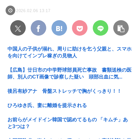
2026.02.06 13:17
中国人の子供が溺れ、周りに助けを乞う父親と、スマホ
を向けてインプレ稼ぎの見物人
【広島】廿日市の中学野球部員死亡事故 書類送検の医
師、別人のCT画像で診察した疑い 頭部出血に気...
後呂有紗アナ 骨盤ストレッチで胸がくっきり！！
ひろゆき氏、妻に離婚を提示される
お前らがメイドイン韓国で認めてるもの 「キムチ」あ
と3つは？