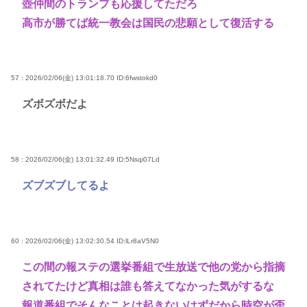
壺仲間のトランプも応援してただろ
高市が勝てば統一教会は国民の悲願として復活する
57 : 2026/02/06(金) 13:01:18.70
ID:6fwstokd0
ズボズボだよ
58 : 2026/02/06(金) 13:01:32.49
ID:5Nsqi07Ld
ズブズブしてるよ
60 : 2026/02/06(金) 13:02:30.54
ID:lLr8aV5N0
この間の報ステの選挙番組で生放送で他の党から指摘
されてたけど真相は誰も答えてなかった気がするな
報道番組でそんなことは起きないはずだから時空が歪