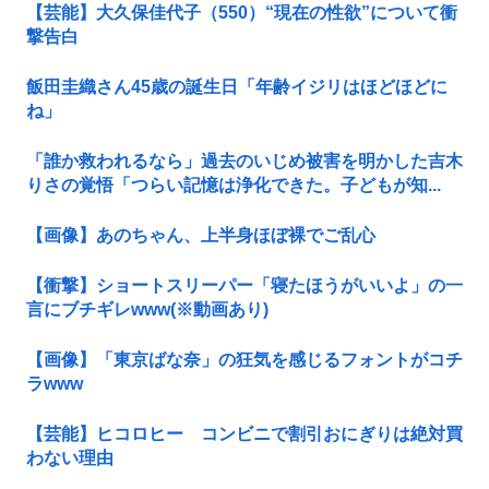
【芸能】大久保佳代子（550）“現在の性欲”について衝
撃告白
飯田圭織さん45歳の誕生日「年齢イジリはほどほどに
ね」
「誰か救われるなら」過去のいじめ被害を明かした吉木
りさの覚悟「つらい記憶は浄化できた。子どもが知...
【画像】あのちゃん、上半身ほぼ裸でご乱心
【衝撃】ショートスリーパー「寝たほうがいいよ」の一
言にブチギレwww(※動画あり)
【画像】「東京ばな奈」の狂気を感じるフォントがコチ
ラwww
【芸能】ヒコロヒー コンビニで割引おにぎりは絶対買
わない理由