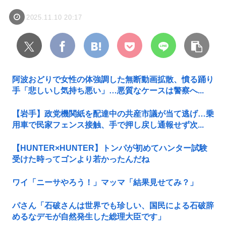
2025.11.10 20:17
阿波おどりで女性の体強調した無断動画拡散、憤る踊り
手「悲しいし気持ち悪い」…悪質なケースは警察へ...
【岩手】政党機関紙を配達中の共産市議が当て逃げ…乗
用車で民家フェンス接触、手で押し戻し通報せず次...
【HUNTER×HUNTER】トンパが初めてハンター試験
受けた時ってゴンより若かったんだね
ワイ「ニーサやろう！」マッマ「結果見せてみ？」
パさん「石破さんは世界でも珍しい、国民による石破辞
めるなデモが自然発生した総理大臣です」