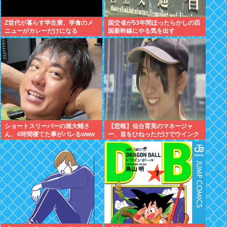
Z世代が暮らす学生寮、学食のメ
国交省が53年間ほったらかしの四
ニューがカレーだけになる
国新幹線にやる気を出す
ショートスリーパーの堀大輔さ
【悲報】仙台育英のマネージャ
ん、4時間寝てた事がバレるwww
ー、首をひねっただけでウインク
したことにされてしまうｗｗｗ