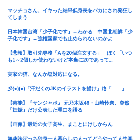
マッチョさん、イキった結果低身長をバカにされ発狂し
てしまう
日本韓国台湾「少子化です」←わかる 中国北朝鮮「少
子化です」←強権国家でも止められないのかよ
【悲報】取引先専務「Aを20個注文する」 ぼく「いつ
も1～2個しか使わないけど本当に20であって...
実家の猫、なんか塩対応になる。
彡(●)(●)「汗だくのJKのイラストを描け」烙「……」
【芸能】『サンジャポ』 元乃木坂46・山崎怜奈、突然
「妊娠」だけ公表した理由を語る
【画像】最近の女子高生、まことにけしからん
無趣味ぼっち独身一人暮らしの人ってどうやって人生楽