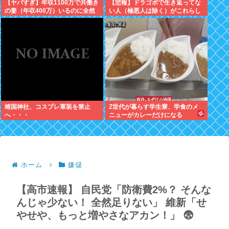
【ヤバすぎ】年収1100万で共働き
【悲報】ドラゴボで生き返ってな
の妻（年収400万）いるのに全然
い人（極悪人は除く）がこれらし
豪華な暮らしできない現実辛すぎ
いwww
ワロタwww
靖国神社、コスプレ軍装を禁止
Z世代が暮らす学生寮、学食のメ
へ・・・
ニューがカレーだけになる
ホーム
嫌儲
【高市速報】 自民党「防衛費2%？ そんな
んじゃ少ない！ 全然足りない」 維新「せ
やせや、もっと増やさなアカン！」 😨