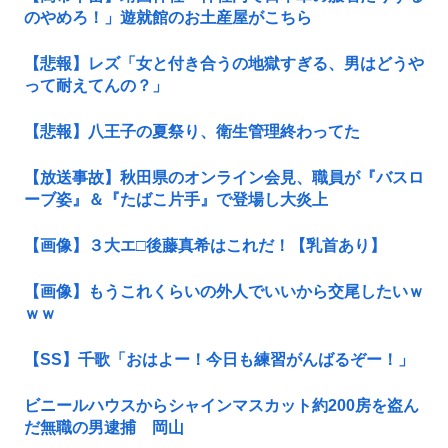
のやめろ！」遊就館のお土産屋がこちら
【悲報】レズ「女と付き合うの地獄すぎる、男はどうや
って耐えてんの？」
【悲報】八王子の夏祭り、衛生管理終わってた
【放送事故】秋田県のオンライン会見、職員が『バスロ
ーブ姿』＆『たばこ片手』で登場し大炎上
【画像】３大エ□後藤真希はこれだ！【乳首あり】
【画像】もうこれくらいの外人でいいから交尾したいｗ
ｗｗ
【SS】千歌「おはよー！今日も練習がんばるぞー！」
ビニールハウスからシャインマスカット約200房を盗ん
だ無職の男逮捕 岡山