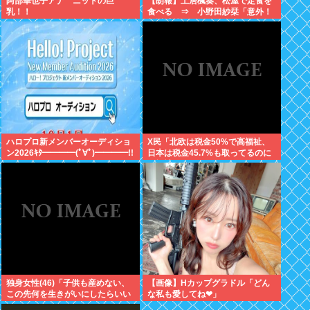
阿部華也子アナ ニットの巨
【朗報】土居楓奏、松屋で定食を
乳！！
食べる ⇒ 小野田紗栞「意外！
親近感持った」
ハロプロ新メンバーオーディショ
X民「北欧は税金50%で高福祉、
ン2026ｷﾀ━━━━(ﾟ∀ﾟ)━━━━!!
日本は税金45.7%も取ってるのに
低福祉、おかしいよ」 11万いいね
独身女性(46)「子供も産めない、
【画像】Hカップグラドル「どん
この先何を生きがいにしたらいい
な私も愛してね❤」
の？」