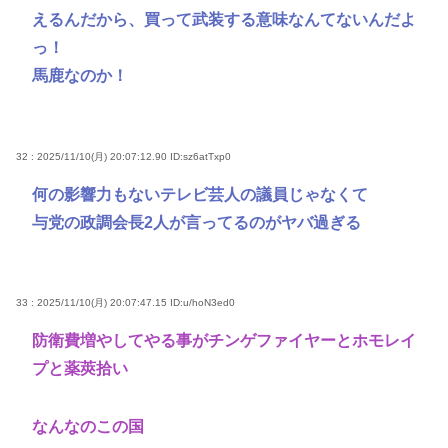
えるんだから、買って武装する意味なんてないんだよ
っ！
馬鹿なのか！
32 : 2025/11/10(月) 20:07:12.90
ID:sz6atTxp0
何の影響力もないテレビ芸人の議員じゃなくて
与党の政調会長2人が言ってるのがヤバ過ぎる
33 : 2025/11/10(月) 20:07:47.15
ID:u/hoN3ed0
防衛費増やしてやる事がチンゲファイヤーとホモレイ
プと薬莢拾い
なんなのこの国