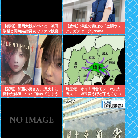
【祝福】重岡大毅がパパに！濵田
【悲報】洋服の青山の「空調ウェ
崇裕と同時結婚発表でファン歓喜
ア」ガチでエグいwww
【悲報】加藤小夏さん、演技中に
埼玉俺「オイ！田舎モン！w」大
惚れた俳優について触れてしまう
阪人「…埼玉言うほど栄えてない
やん」俺「でも、西やんw」