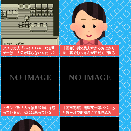
アメリカ人「ヘイ！JAP！なぜ和
【画像】例の美人すぎるおにぎり
ゲーは主人公が喋らないんだい？
屋、裏でおっさんが汗だくで握る
異様だよ？」
超ド級の共同作業だったwww
トランプ氏「人々は共和党には怒
【高市朗報】熊澤英一郎パパ、あ
っているが、私には怒っていな
と数ヶ月で刑期満了する見込み
い」