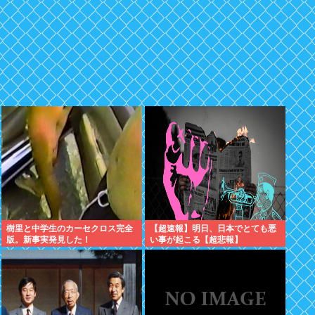
樹里と中学生のカーセクロス完全
【超速報】明日、日本でとても悪
版。新事実発見した！
い事が起こる【超悲報】