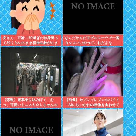
女さん、正論「30過ぎた独身男っ
なんだかんだモビルスーツで一番
て20くらいのまま精神年齢が止ま
カッコいいのってこれだよな
っていて気持ち悪い」話題にwww
【悲報】電車乗り込みぼく「お
【画像】セブンイレブンのバイト
っ、可愛いミニスカＯＬちゃんの
「AIにちいかわの画像を食わせて
隣あいてんじゃん！座ったろ！」
っと…できた！」⇒！
⇒！