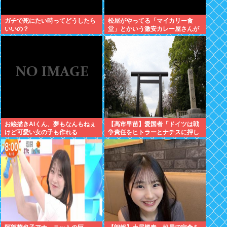
ガチで死にたい時ってどうしたら
松屋がやってる「マイカリー食
いいの？
堂」とかいう激安カレー屋さんが
こちらwww
お絵描きAIくん、夢もなんもねぇ
【高市早苗】愛国者「ドイツは戦
けど可愛い女の子も作れる
争責任をヒトラーとナチスに押し
付けたくせに日本を批判しゅりゅ
なぁぁぁぁぁ！」