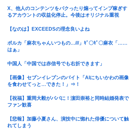
X、他人のコンテンツをパクったり煽ってインプ稼ぎす
るアカウントの収益化停止。今後はオリジナル重視
【なのは】EXCEEDSの理念良いよね
ポルカ「麻衣ちゃんいつもの…///」ｷﾞ〇ｷﾞ〇麻衣「……
はぁ」
中国人「中国では赤信号でも右折できます」
【画像】セブンイレブンのバイト「AIにちいかわの画像
を食わせてっと…できた！」⇒！
【祝福】重岡大毅がパパに！濵田崇裕と同時結婚発表で
ファン歓喜
【悲報】加藤小夏さん、演技中に惚れた俳優について触
れてしまう