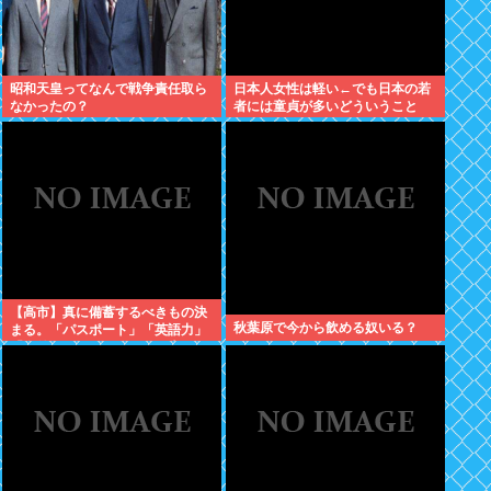
昭和天皇ってなんで戦争責任取ら
日本人女性は軽い←でも日本の若
なかったの？
者には童貞が多いどういうこと
や？
【高市】真に備蓄するべきもの決
秋葉原で今から飲める奴いる？
まる。「パスポート」「英語力」
「海外からアクセスして日本円を
海外送金出来るネットバンク」