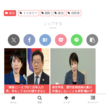
嫌儲
ミリタリー
国防
政治
自民党
シェアする
「韓国 に一人で行く日本人の
高市早苗、歴代首相恒例の夏の
男」何をしてるのか謎すぎると
外遊はしないことを表明 働かず
話題に 言われてみれば確かにそ
連日終日公邸のもよう
うだよな…
ホーム
検索
トップ
サイドバー