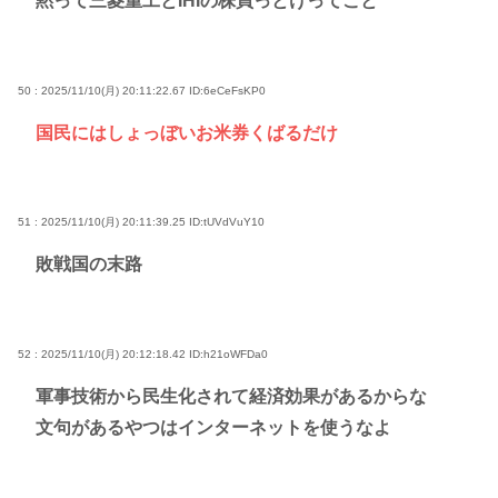
黙って三菱重工とIHIの株買っとけってこと
50 : 2025/11/10(月) 20:11:22.67
ID:6eCeFsKP0
国民にはしょっぼいお米券くばるだけ
51 : 2025/11/10(月) 20:11:39.25
ID:tUVdVuY10
敗戦国の末路
52 : 2025/11/10(月) 20:12:18.42
ID:h21oWFDa0
軍事技術から民生化されて経済効果があるからな
文句があるやつはインターネットを使うなよ