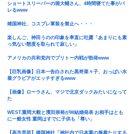
ショートスリーパーの堀大輔さん、4時間寝てた事がバ
レるwww
靖国神社、コスプレ軍装を禁止へ・・・
楽しんご、神田うのの印象を率直に吐露「あまりにも素
っ気ない態度を取られて寂しい」
アメリカの共和党内でブリトー内戦が勃発www
【巨乳画像】日本一告白された黒嵜菜々子、おっぱい水
着グラビアがエッチすぎるwww
【画像】ローラさん、マジで北京ダックみたいになって
た
WEST.重岡大毅と濱田崇裕がW結婚発表 お相手はとも
に一般女性 重岡はすでに子供も「尊い」
【高市早苗】靖国神社「神社内で日本軍の服着たりする