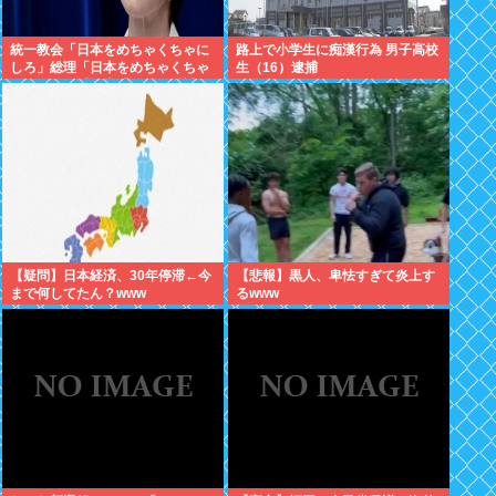
統一教会「日本をめちゃくちゃに
路上で小学生に痴漢行為 男子高校
しろ」総理「日本をめちゃくちゃ
生（16）逮捕
にします」愛国者「総理に反対す
るやつは反日！」 これなに？
【疑問】日本経済、30年停滞←今
【悲報】黒人、卑怯すぎて炎上す
まで何してたん？www
るwww