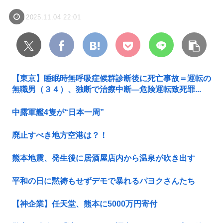
2025.11.04 22:01
【東京】睡眠時無呼吸症候群診断後に死亡事故＝運転の
無職男（３４）、独断で治療中断―危険運転致死罪...
中露軍艦4隻が“日本一周”
廃止すべき地方空港は？！
熊本地震、発生後に居酒屋店内から温泉が吹き出す
平和の日に黙祷もせずデモで暴れるパヨクさんたち
【神企業】任天堂、熊本に5000万円寄付