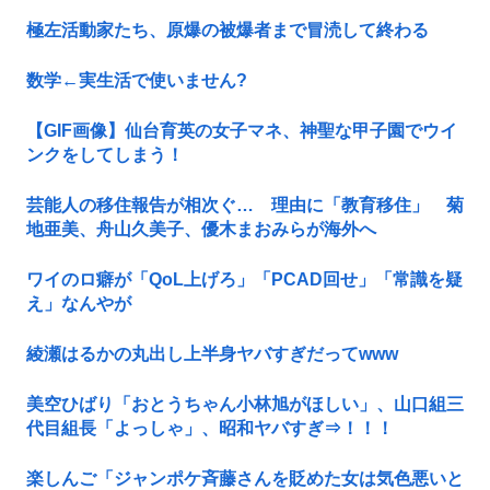
極左活動家たち、原爆の被爆者まで冒涜して終わる
数学←実生活で使いません?
【GIF画像】仙台育英の女子マネ、神聖な甲子園でウイ
ンクをしてしまう！
芸能人の移住報告が相次ぐ… 理由に「教育移住」 菊
地亜美、舟山久美子、優木まおみらが海外へ
ワイのロ癖が「QoL上げろ」「PCAD回せ」「常識を疑
え」なんやが
綾瀬はるかの丸出し上半身ヤバすぎだってwww
美空ひばり「おとうちゃん小林旭がほしい」、山口組三
代目組長「よっしゃ」、昭和ヤバすぎ⇒！！！
楽しんご「ジャンポケ斉藤さんを貶めた女は気色悪いと