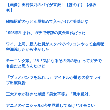
【画像】田村保乃のパイが立派！【ほのす】【櫻坂
46】
鶴舞駅前のうどん屋初めて入ったけど美味いな
1998年生まれ、ガチで奇跡の黄金世代だった
ワイ、上司、新入社員がスタバでパソコンやって企業秘
密漏洩したから泣かした
モーニング娘。'25『気になるその気の歌』ってガチで
名曲だと思うんだけど
「ブラとパンツを忘れ…」 アイドルが驚きの姿でライ
ブ出演報告
三大アホが好きな単語「男女平等」「戦争反対」
アニメのイニシャルd今更見返してるけどオモロい