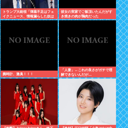
トランプ大統領「弾薬不足はフェ
彼女の実家でご飯頂いたんだがす
イクニュース、情報漏らした奴は
き焼きの肉が鶏肉だった
極刑」
「人妻」←これの良さがガチで理
腕時計、激臭！！！
解できないんだが…