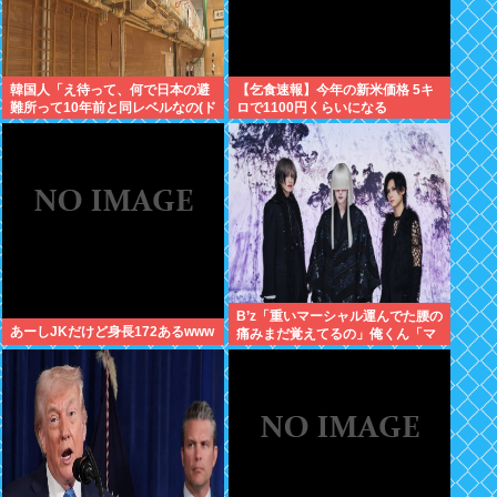
韓国人「え待って、何で日本の避
【乞食速報】今年の新米価格 5キ
難所って10年前と同レベルなの(ド
ロで1100円くらいになる
ン引き
B’z「重いマーシャル運んでた腰の
あーしJKだけど身長172あるwww
痛みまだ覚えてるの」俺くん「マ
ーシャルって何？ 」