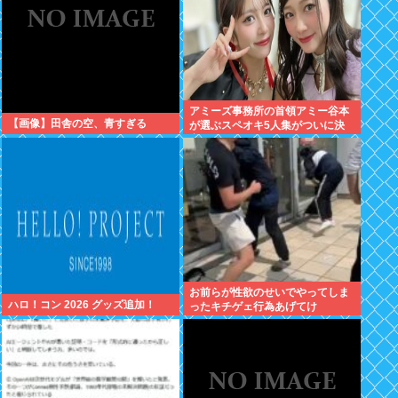
アミーズ事務所の首領アミー谷本
【画像】田舎の空、青すぎる
が選ぶスペオキ5人集がついに決
定してしまう
お前らが性欲のせいでやってしま
ハロ！コン 2026 グッズ追加！
ったキチゲェ行為あげてけ