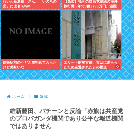
れいわ新選組、さん、「いのちの
【高市】福岡の自民党県議の海外
党」に改名 www
旅行費 5年で3億3700万円。避難
所で使えるテント 1個2万円。
鶴舞駅前のうどん屋初めて入った
エリート財務官僚、官邸に逆らっ
けど美味いな
たため左遷されたとの報道
ホーム
嫌儲
維新藤田、バチーンと反論「赤旗は共産党
のプロパガンダ機関であり公平な報道機関
ではありません