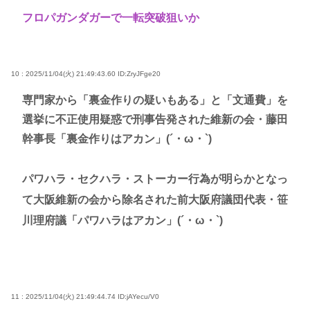
フロパガンダガーで一転突破狙いか
10 : 2025/11/04(火) 21:49:43.60
ID:ZryJFge20
専門家から「裏金作りの疑いもある」と「文通費」を
選挙に不正使用疑惑で刑事告発された維新の会・藤田
幹事長「裏金作りはアカン」(´・ω・`)
パワハラ・セクハラ・ストーカー行為が明らかとなっ
て大阪維新の会から除名された前大阪府議団代表・笹
川理府議「パワハラはアカン」(´・ω・`)
11 : 2025/11/04(火) 21:49:44.74
ID:jAYecu/V0