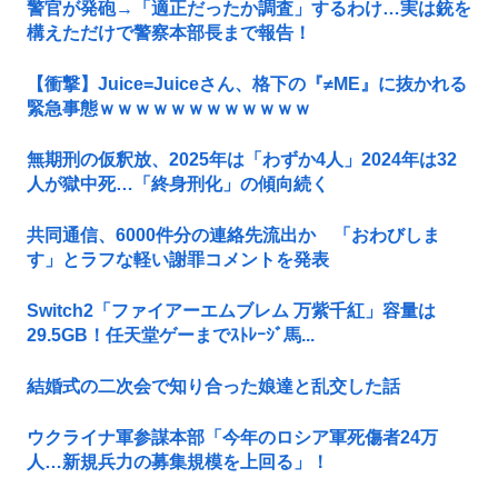
警官が発砲→「適正だったか調査」するわけ…実は銃を
構えただけで警察本部長まで報告！
【衝撃】Juice=Juiceさん、格下の『≠ME』に抜かれる
緊急事態ｗｗｗｗｗｗｗｗｗｗｗｗ
無期刑の仮釈放、2025年は「わずか4人」2024年は32
人が獄中死…「終身刑化」の傾向続く
共同通信、6000件分の連絡先流出か 「おわびしま
す」とラフな軽い謝罪コメントを発表
Switch2「ファイアーエムブレム 万紫千紅」容量は
29.5GB！任天堂ゲーまでｽﾄﾚｰｼﾞ馬...
結婚式の二次会で知り合った娘達と乱交した話
ウクライナ軍参謀本部「今年のロシア軍死傷者24万
人…新規兵力の募集規模を上回る」！