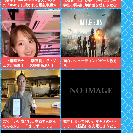
【衝撃】Juice=Juiceさん、格下
【逸材】江口紗耶「小島はなは中
の『≠ME』に抜かれる緊急事態ｗ
学生の同期に年齢差を感じさせな
ｗｗｗｗｗｗｗｗｗｗｗ
いように気を遣っているが、同期
2人は気づ
井上清華アナ 「朗読劇」ヴィジ
面白いシューティングゲーム教え
ュアル撮影！！【GIF動画あり】
ろ
ぼく「いい歳だし日本酒でも飲ん
数年しまっておいたマキタのバッ
でみるか」→「 まっず、、、」
テリー（新品）を充電しようとし
たらエラーで充電できないんだ