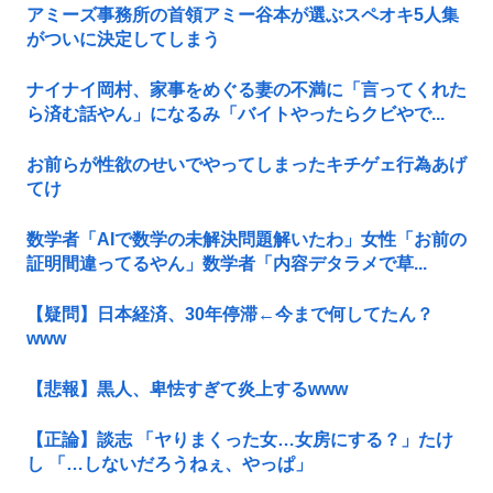
アミーズ事務所の首領アミー谷本が選ぶスペオキ5人集
がついに決定してしまう
ナイナイ岡村、家事をめぐる妻の不満に「言ってくれた
ら済む話やん」になるみ「バイトやったらクビやで...
お前らが性欲のせいでやってしまったキチゲェ行為あげ
てけ
数学者「AIで数学の未解決問題解いたわ」女性「お前の
証明間違ってるやん」数学者「内容デタラメで草...
【疑問】日本経済、30年停滞←今まで何してたん？
www
【悲報】黒人、卑怯すぎて炎上するwww
【正論】談志 「ヤりまくった女…女房にする？」たけ
し 「…しないだろうねぇ、やっぱ」