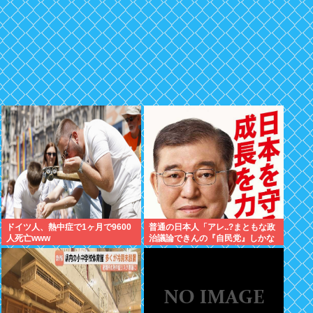
ドイツ人、熱中症で1ヶ月で9600
普通の日本人「アレ..?まともな政
人死亡www
治議論できんの『自民党』しかな
くね？左って下品な言葉しか使え
ない のイメージ」