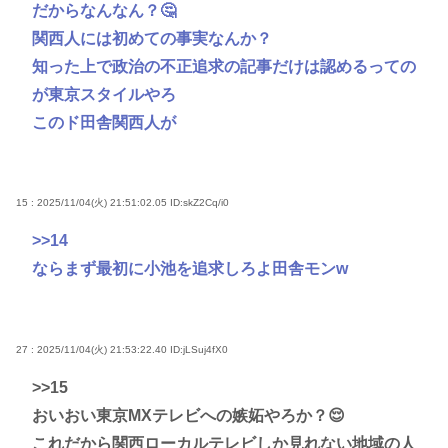
だからなんなん？🤔
関西人には初めての事実なんか？
知った上で政治の不正追求の記事だけは認めるっての
が東京スタイルやろ
このド田舎関西人が
15 : 2025/11/04(火) 21:51:02.05
ID:skZ2Cq/i0
>>14
ならまず最初に小池を追求しろよ田舎モンw
27 : 2025/11/04(火) 21:53:22.40
ID:jLSuj4fX0
>>15
おいおい東京MXテレビへの嫉妬やろか？😌
これだから関西ローカルテレビしか見れない地域の人