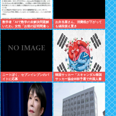
数学者「AIで数学の未解決問題解
お弁当屋さん、消費税が下がって
いたわ」女性「お前の証明間違っ
も値段据え置き
てるやん」数学者「内容デタラメ
で草。AI使うのヘタ？」→女性大
発狂
ニートぼく、セブンイレブンのバ
韓国サッカー「スキャンダル韓国
イトに応募
サッカー協会W杯予選で外国人審
判に性接待したことが発覚！」