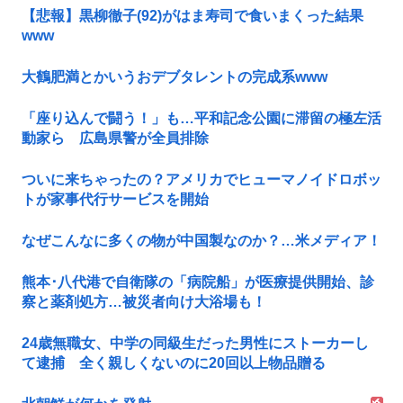
【悲報】黒柳徹子(92)がはま寿司で食いまくった結果
www
大鶴肥満とかいうおデブタレントの完成系www
「座り込んで闘う！」も…平和記念公園に滞留の極左活
動家ら 広島県警が全員排除
ついに来ちゃったの？アメリカでヒューマノイドロボッ
トが家事代行サービスを開始
なぜこんなに多くの物が中国製なのか？…米メディア！
熊本･八代港で自衛隊の「病院船」が医療提供開始、診
察と薬剤処方…被災者向け大浴場も！
24歳無職女、中学の同級生だった男性にストーカーし
て逮捕 全く親しくないのに20回以上物品贈る