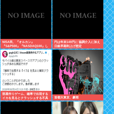
が！復活させる方法教えろ
NISA民、『オルカン』
円は年末149円に 協調介入に加え
『S&P500』『NASDAQ100』し
日銀早期利上げ想定
か買わない
部屋作りゲーム、確率で出現する
首都大東京、豪雨
イカを見るとクラッシュする不具
合が発生