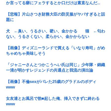
か言ってる癖にフェラするとか口だけは素直なんだ...
【悲報】片山さつき財務大臣の防災服がヤバすぎると話
題に
犬 ←臭い、うるさい、硬い、金かかる 猫 ←匂わ
ない、うるさくない、柔らかい、金かからない
【画像】ディズニーランドで買える「いなり寿司」がめ
ちゃめちゃ美味しそう
「ジャニーさんとつかこうへい氏は同じ」少年隊・錦織
一清が明かすレジェンドの共通点と我流の演出論
【画像】不倫sexがバレた25歳のグラドルのボディ
www
女友達とお風呂で勃■起した俺、挿入できずに終わる
www