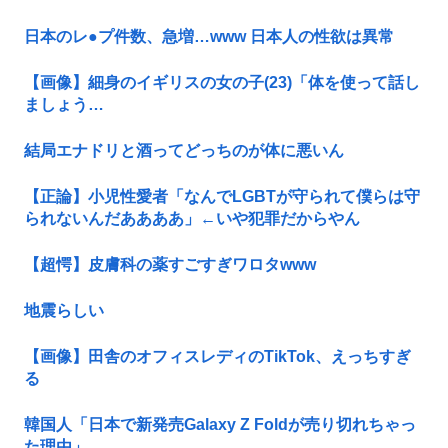
日本のレ●プ件数、急増…www 日本人の性欲は異常
【画像】細身のイギリスの女の子(23)「体を使って話し
ましょう…
結局エナドリと酒ってどっちのが体に悪いん
【正論】小児性愛者「なんでLGBTが守られて僕らは守
られないんだああああ」←いや犯罪だからやん
【超愕】皮膚科の薬すごすぎワロタwww
地震らしい
【画像】田舎のオフィスレディのTikTok、えっちすぎ
る
韓国人「日本で新発売Galaxy Z Foldが売り切れちゃっ
た理由」