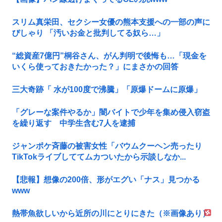
スリム真栄田、セクシー女優の熊本支援への一部の声に
ぴしゃり 「汚いお金と批判してる奴ら…」
“総資産7億円”桐谷さん、がん判明で後悔も…「現金を
いくら使っておきたかった？」にまさかの回答
三大奇跡「 水が100度で沸騰」「原爆ドームに原爆」
「グレーな案件やるか」闇バイトで少年を集め侵入窃盗
を繰り返す 中学生含む7人を逮捕
ジャンポケ斉藤の被害女性「バウムクーヘン売ったり
TikTokライブしててムカついたから示談しなか...
【悲報】想像の200倍、形がエグい「ナス」見つかる
www
熱帯魚欲しいから近所の川にとりにきた（※画像あり）