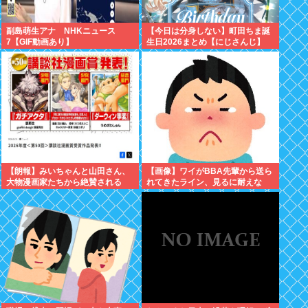
副島萌生アナ NHKニュース
【今日は分身しない】町田ちま誕
7【GIF動画あり】
生日2026まとめ【にじさんじ】
【朗報】みいちゃんと山田さん、
【画像】ワイがBBA先輩から送ら
大物漫画家たちから絶賛される
れてきたライン、見るに耐えな
www
い・・・