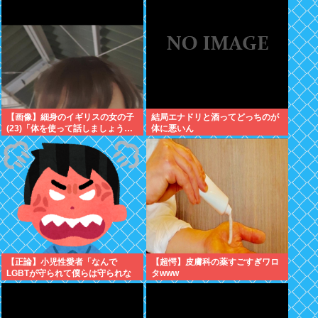
【画像】細身のイギリスの女の子
結局エナドリと酒ってどっちのが
(23)「体を使って話しましょう…
体に悪いん
【正論】小児性愛者「なんで
【超愕】皮膚科の薬すごすぎワロ
LGBTが守られて僕らは守られな
タwww
いんだああああ」←いや犯罪だか
らやん