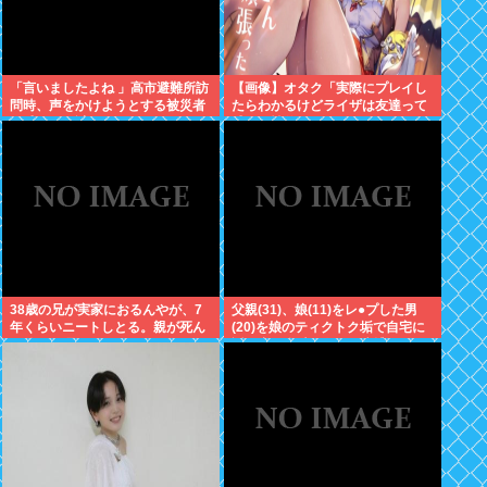
「言いましたよね 」高市避難所訪
【画像】オタク「実際にプレイし
問時、声をかけようとする被災者
たらわかるけどライザは友達って
を威圧する謎のハゲガードマンが
感じで性的な目では見れないw」
発生
←これ
38歳の兄が実家におるんやが、7
父親(31)、娘(11)をレ●プした男
年くらいニートしとる。親が死ん
(20)を娘のティクトク垢で自宅に
だ後の処理どうしよう
誘い出し自助 2人とも逮捕