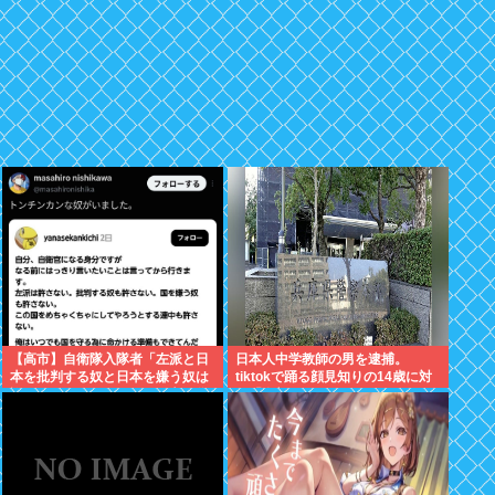
【高市】自衛隊入隊者「左派と日
日本人中学教師の男を逮捕。
本を批判する奴と日本を嫌う奴は
tiktokで踊る顔見知りの14歳に対
許さない。俺はいつでも国守る為
し「全部見えるように。下も見せ
に命かける準備出来てんだわ」
ていいねんで」とコメント