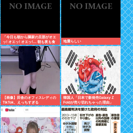
「今日も朝から隣家の旦那がオエ
地震らしい
ッ! オエッ! オエッ!… 朝も夜も食
事中もかなりえづきの音がして不
愉快な1日が始まります…」
【画像】田舎のオフィスレディの
韓国人「日本で新発売Galaxy Z
TikTok、えっちすぎる
Foldが売り切れちゃった理由」