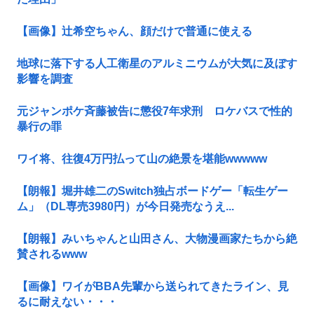
【画像】辻希空ちゃん、顔だけで普通に使える
地球に落下する人工衛星のアルミニウムが大気に及ぼす
影響を調査
元ジャンポケ斉藤被告に懲役7年求刑 ロケバスで性的
暴行の罪
ワイ将、往復4万円払って山の絶景を堪能wwwww
【朗報】堀井雄二のSwitch独占ボードゲー「転生ゲー
ム」（DL専売3980円）が今日発売なうえ...
【朗報】みいちゃんと山田さん、大物漫画家たちから絶
賛されるwww
【画像】ワイがBBA先輩から送られてきたライン、見
るに耐えない・・・