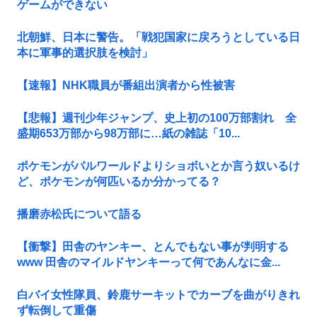
ゲームができない
北朝鮮、日本に警告。「戦犯国家に戻ろうとしている日
本に軍事的選択肢を検討」
【速報】NHK職員が番組出演者から性被害
【悲報】週刊少年ジャンプ、史上初の100万部割れ 全
盛期653万部から98万部に…紙の雑誌「10...
ポケモンがパルワールドよりショボいとか言う奴いるけ
ど、ポケモンが何匹いるか分かってる？
播磨赤松氏について語る
【衝撃】田舎のヤンキー、とんでもない事が判明する
www 田舎のマイルドヤンキーって何であんなに金...
白バイ女性隊員、鈴鹿サーキットでカーブを曲がりきれ
ず転倒して重傷