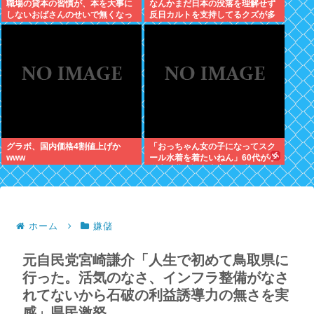
職場の貸本の習慣が、本を大事に
なんかまだ日本の没落を理解せず
しないおばさんのせいで無くなっ
反日カルトを支持してるクズが多
た
いんだけどなんだお前ら
グラボ、国内価格4割値上げか
「おっちゃん女の子になってスク
www
ール水着を着たいねん」60代が小
学生に夢を語る事案が発生
ホーム
嫌儲
元自民党宮崎謙介「人生で初めて鳥取県に
行った。活気のなさ、インフラ整備がなさ
れてないから石破の利益誘導力の無さを実
感」県民激怒