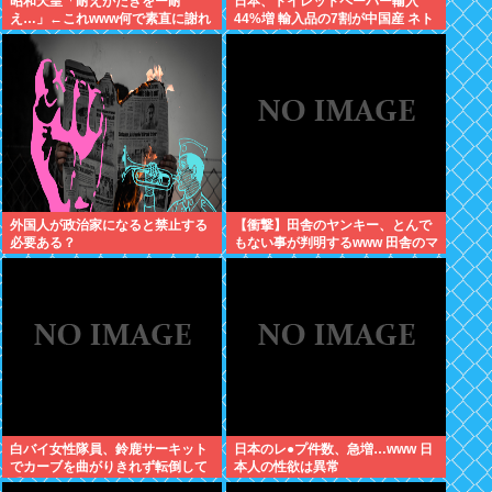
昭和天皇「耐えがたきをー耐
日本、トイレットペーパー輸入
え…」←これwww何で素直に謝れ
44%増 輸入品の7割が中国産 ネト
ねーの？？！？
ウヨ、中国産を拒否し咽び泣きな
がら素手で尻を拭く
外国人が政治家になると禁止する
【衝撃】田舎のヤンキー、とんで
必要ある？
もない事が判明するwww 田舎のマ
イルドヤンキーって何であんなに
金あるの？もしかして…
白バイ女性隊員、鈴鹿サーキット
日本のレ●プ件数、急増…www 日
でカーブを曲がりきれず転倒して
本人の性欲は異常
重傷