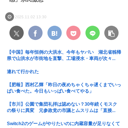
2025.11.02 13:30
【中国】毎年恒例の大洪水、今年もヤバい 湖北省秭帰
県で山洪水が市街地を直撃、工場浸水・車両が次々...
連れて行かれた
【肥報】西村乙輝「昨日の夜めちゃくちゃ遅くまでいっ
ぱい食べた。今日もいっぱい食べてやる」
【市川】公園で集団礼拝は認めない？30年続くモスク
の祭りに異変 元参政党の市議とムスリムは「直接...
Switch2のゲームがやりたいのに内蔵容量が足りなくて