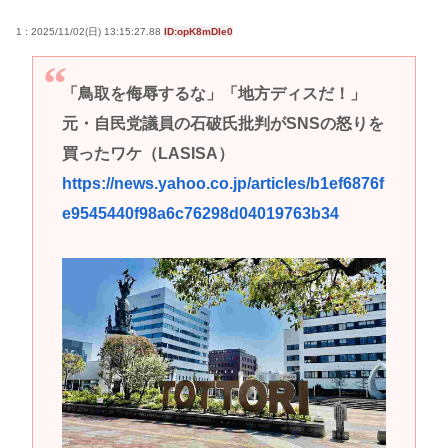
1 : 2025/11/02(日) 13:15:27.88
ID:opK8mDIe0
「鳥取を侮辱するな」「地方ディスだ！」
元・自民党議員の石破氏批判がSNSの怒りを
買ったワケ（LASISA）
https://news.yahoo.co.jp/articles/b1ef6876f
e9545440f98a6c76298d04019763b34