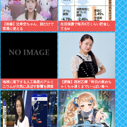
【画像】辻希空ちゃん、顔だけで
生活保護で毎月8万くらい貯金し
普通に使える
てるw
地球に落下する人工衛星のアルミ
【肥報】西村乙輝「昨日の夜めち
ニウムが大気に及ぼす影響を調査
ゃくちゃ遅くまでいっぱい食べ
た。今日もいっぱい食べてやる」