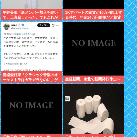
平井美葉「新メンバー加入を聞い
1Kアパートの家賃が10万円以上す
て、正直寂しかった、でもこれが
る時代、年金14万円前後だと賃貸
新しいビヨなんだと、寂しさを受
の人は無理じゃね？
け止めるこ
音楽愛好家「クラシック音楽のオ
産経新聞、東北で新聞発行休止へ
ーケストラはガラガラなのに、ゲ
ーム音楽のオーケストラは満員…
本当にイライラする」