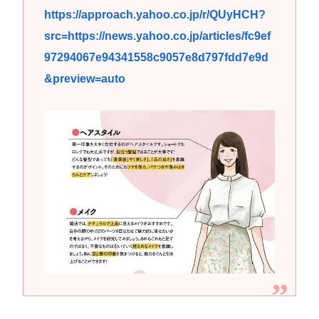
https://approach.yahoo.co.jp/r/QUyHCH?
src=https://news.yahoo.co.jp/articles/fc9ef
97294067e94341558c9057e8d797fdd7e9d
&preview=auto