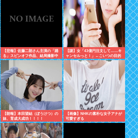
【悲報】佐藤二朗さん主演の「踊
【謎】女「43億円注文して……キ
る」スピンオフ作品、結局撮影中
ャンセルっと！」←こいつの目的
止が決定www
ｗ
【朗報】本田望結（ぼうけつ）の
【画像】NHKの素朴な女子アナが
妹、育成大成功！！！！
可愛すぎる