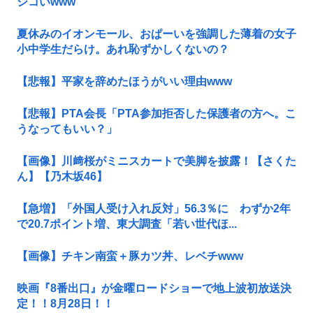
シコいwww
夏休みのイオンモール、おぱーいを強調した薄着の女子
小中学生だらけ。あれ恥ずかしくないの？
【悲報】平家を辞めたほうがいい理由www
【悲報】PTA会長「PTA参加拒否した保護者の方へ。こ
うなってもいい？」
【画像】川﨑桜がミニスカートで美脚を披露！【さくた
ん】【乃木坂46】
【急増】「外国人受け入れ反対」56.3％に わずか2年
で20.7ポイント増、東大調査「若い世代ほ...
【画像】チキン南蛮＋豚カツ丼、レベチwww
映画『8番出口』が金曜ロードショーで地上波初放送決
定！！8月28日！！