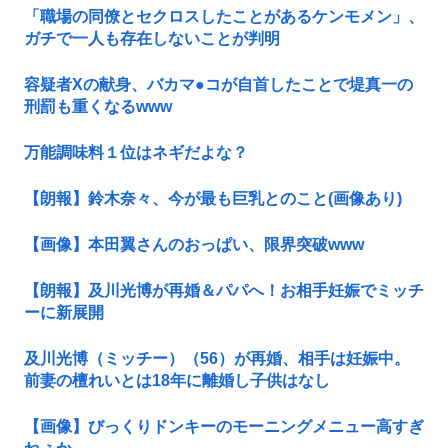
「職場の同僚とセクロスしたことがあるケンモメン」、
ガチで一人も存在しないことが判明
容疑者Xの献身、バカマ●コが自首したことで堤真一の
刑罰も重くなるwww
万能調味料１位はネギだよな？
【朗報】鈴木奈々、今が最も巨乳とのこと(画像あり)
【画像】本田翼さんのおっぱい、限界突破www
【朗報】及川光博が再婚＆パパへ！お相手妊娠でミッチ
ーに新展開
及川光博（ミッチー）（56）が再婚、相手は妊娠中。
前妻の檀れいとは18年に離婚し子供はなし
【画像】びっくりドンキーのモーニングメニュー高すぎ