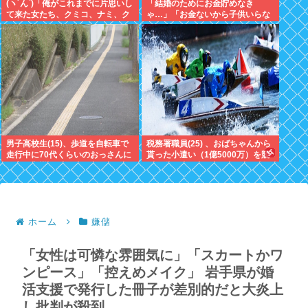
(ヽ´ん`)「俺がこれまでに片思いし
「結婚のためにお金貯めなき
て来た女たち、クミコ、ナミ、ク
ゃ…」「お金ないから子供いらな
ミコ(1人目とは別人、タミヨ、カ
い」←こいつら
オリ、ユカリ…」
男子高校生(15)、歩道を自転車で
税務署職員(25) 、おばちゃんから
走行中に70代くらいのおっさんに
貰った小遣い（1億5000万）を競
衝突し意識不明にさせてしまう
艇に全ツッパしたのがバレるｗｗ
ｗ
ホーム
嫌儲
「女性は可憐な雰囲気に」「スカートかワ
ンピース」「控えめメイク」 岩手県が婚
活支援で発行した冊子が差別的だと大炎上
し批判が殺到