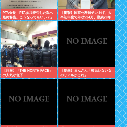
PTA会長「PTA参加拒否した親へ
【衝撃】国家公務員チン上げ、大
最終警告。こうなってもいい？」
卒初年度で年収514万、勤続28年
で1500万 人事院「民間に合わせ
た」
【悲報】「THE NORTH FACE」
【動画】まんさん「彼氏いない女
の人気が低下
のリアルがこれ」