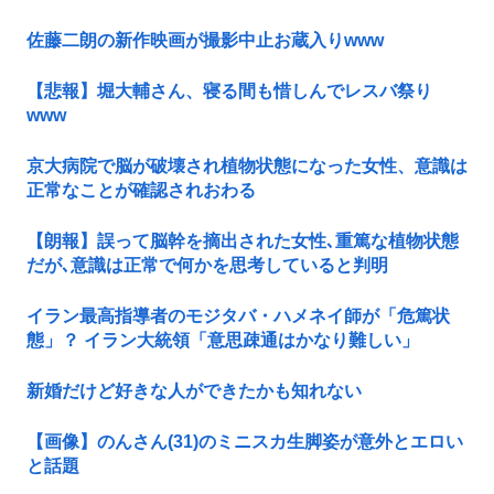
佐藤二朗の新作映画が撮影中止お蔵入りwww
【悲報】堀大輔さん、寝る間も惜しんでレスバ祭り
www
京大病院で脳が破壊され植物状態になった女性、意識は
正常なことが確認されおわる
【朗報】誤って脳幹を摘出された女性､重篤な植物状態
だが､意識は正常で何かを思考していると判明
イラン最高指導者のモジタバ・ハメネイ師が「危篤状
態」？ イラン大統領「意思疎通はかなり難しい」
新婚だけど好きな人ができたかも知れない
【画像】のんさん(31)のミニスカ生脚姿が意外とエロい
と話題