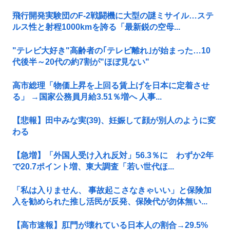
飛行開発実験団のF-2戦闘機に大型の謎ミサイル…ステ
ルス性と射程1000kmを誇る「最新鋭の空母...
"テレビ大好き"高齢者の｢テレビ離れ｣が始まった…10
代後半～20代の約7割が"ほぼ見ない"
高市総理「物価上昇を上回る賃上げを日本に定着させ
る」 →国家公務員月給3.51％増へ 人事...
【悲報】田中みな実(39)、妊娠して顔が別人のように変
わる
【急増】「外国人受け入れ反対」56.3％に わずか2年
で20.7ポイント増、東大調査「若い世代ほ...
「私は入りません、 事故起こさなきゃいい」と保険加
入を勧められた推し活民が反発、保険代が勿体無い...
【高市速報】肛門が壊れている日本人の割合→29.5%