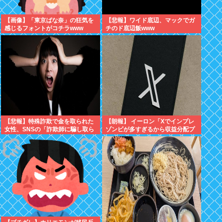
【画像】「東京ばな奈」の狂気を
【悲報】ワイド底辺、マックでガ
感じるフォントがコチラwww
チのド底辺飯www
【悲報】特殊詐欺で金を取られた
【朗報】 イーロン「Xでインプレ
女性、SNSの「詐欺師に騙し取ら
ゾンビが多すぎるから収益分配プ
れたお金、取り戻せます」」に釣
ログラムやめるわ」
られさらに240万円失うwww