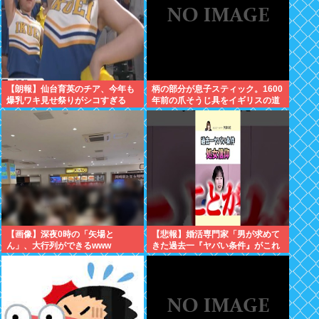
【朗報】仙台育英のチア、今年も
柄の部分が息子スティック。1600
爆乳ワキ見せ祭りがシコすぎる
年前の爪そうじ具をイギリスの道
路工事現場で発見
【画像】深夜0時の「矢場と
【悲報】婚活専門家「男が求めて
ん」、大行列ができるwww
きた過去一『ヤバい条件』がこれ
ｗ」