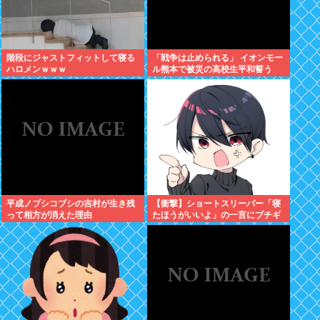
階段にジャストフィットして寝る
「戦争は止められる」 イオンモー
ハロメンｗｗｗ
ル熊本で被災の高校生平和誓う
平成ノブシコブシの吉村が生き残
【衝撃】ショートスリーパー「寝
って相方が消えた理由
たほうがいいよ」の一言にブチギ
レwww(※動画あり)