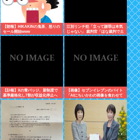
【朗報】HIKAKINの鬼茶、怒りの
江別リンチ犯「立って謝罪は本気
セール開始www
じゃない」 裁判官「ほな裁判で土
下座してないキミは本気じゃない
な」
【訃報】Xの青バッジ、新制度で
【画像】セブンイレブンのバイト
基準厳格化し7割が収益化停止へ
「AIにちいかわの画像を食わせて
wmwmwmwmwmwmw
っと…できた！」