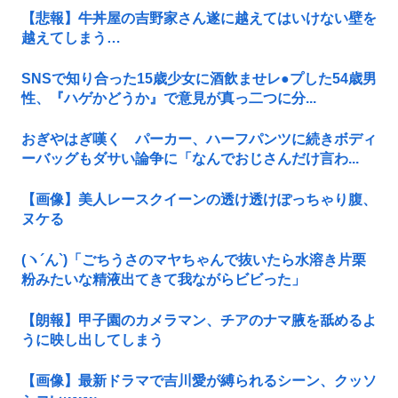
【悲報】牛丼屋の吉野家さん遂に越えてはいけない壁を
越えてしまう…
SNSで知り合った15歳少女に酒飲ませレ●プした54歳男
性、『ハゲかどうか』で意見が真っ二つに分...
おぎやはぎ嘆く パーカー、ハーフパンツに続きボディ
ーバッグもダサい論争に「なんでおじさんだけ言わ...
【画像】美人レースクイーンの透け透けぽっちゃり腹、
ヌケる
(ヽ´ん`)「ごちうさのマヤちゃんで抜いたら水溶き片栗
粉みたいな精液出てきて我ながらビビった」
【朗報】甲子園のカメラマン、チアのナマ腋を舐めるよ
うに映し出してしまう
【画像】最新ドラマで吉川愛が縛られるシーン、クッソ