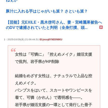
ねぇか
豚汁に入れる芋はじゃがいも派？ さといも派？
【芸能】元EXILE・黒木啓司さん、妻・宮崎麗果被告へ
のDVで逮捕されていたと判明（全身打撲、頭...
1 : 2025/10/29(水) 21:06:44.51
ID:jmxq8YM20NIKU
女性は「可憐に」「控えめメイク」婚活支援
で批判、岩手県がHP削除
結婚をめざす女性は、ナチュラルで上品な控
えめメイク。
パンプスをはいて、スカートやワンピースを
着て、可憐（かれん）で透明感を――。
岩手県が婚活支援の一環として発行した冊子