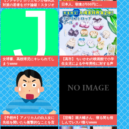
【ブチギレ】ホリエモンが移民反
日本人、朝食が550円に…
対派の若者をガチ論破！スタジオ
が凍りついた瞬間がヤバすぎる…
女球審、高校球児にキレられてし
【高市】 ちいかわの映画館で小学
まうwww
生女児による中年男性に対する声
かけが発生 映画特典をおねだり
【予想外】アメリカ人の白人女に
【悲報】堀大輔さん、寝る間も惜
先祖を聞いたら衝撃的なことを言
しんでレスバ祭りwww
い出した