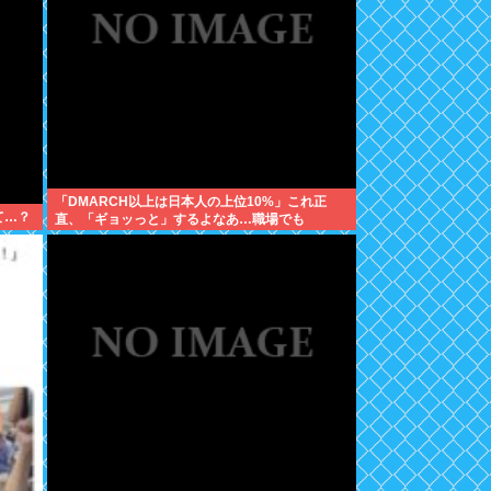
「DMARCH以上は日本人の上位10%」これ正
て…？
直、「ギョッっと」するよなあ…職場でも
MARCH同以下の低学歴とかあんまり観ない