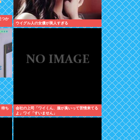
見つか
ウイグル人の女優が美人すぎる
、待ち
会社の上司「ワイくん、服が臭いって苦情来てる
よ」ワイ「すいません」