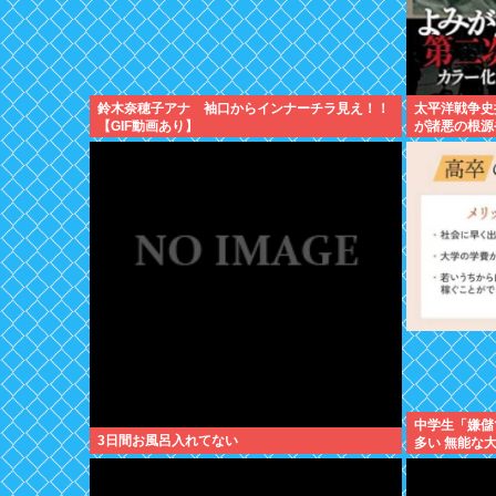
鈴木奈穂子アナ 袖口からインナーチラ見え！！
太平洋戦争史
【GIF動画あり】
が諸悪の根源
中学生「嫌儲
3日間お風呂入れてない
多い 無能な
ね