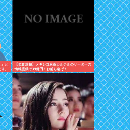
！」と
【乞食速報】メキシコ麻薬カルテルのリーダーの
たり、
情報提供で39億円！お前ら急げ！