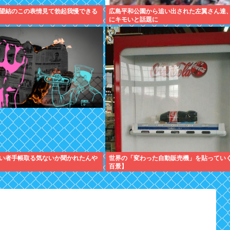
望結のこの表情見て勃起我慢できる
広島平和公園から追い出された左翼さん達
にキモいと話題に
い者手帳取る気ないか聞かれたんや
世界の「変わった自動販売機」を貼ってい
百景】