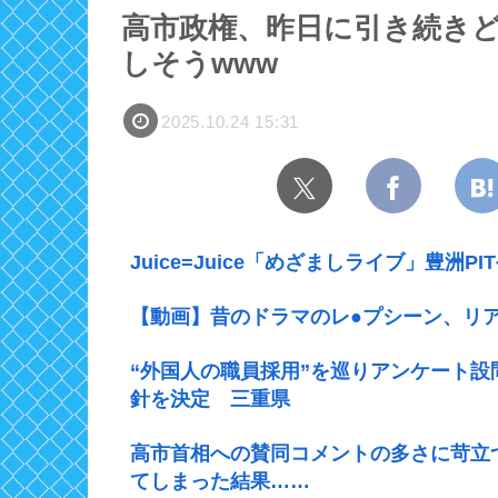
高市政権、昨日に引き続き
しそうwww
2025.10.24 15:31
Juice=Juice「めざましライブ」豊洲PI
【動画】昔のドラマのレ●プシーン、リ
“外国人の職員採用”を巡りアンケート
針を決定 三重県
高市首相への賛同コメントの多さに苛立
てしまった結果……