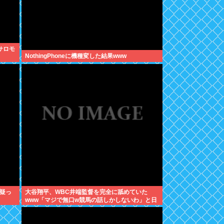
サロモ
NothingPhoneに機種変した結果www
疑っ
大谷翔平、WBC井端監督を完全に舐めていた
www「マジで無口w競馬の話しかしないわ」と日
本代表は内部崩壊