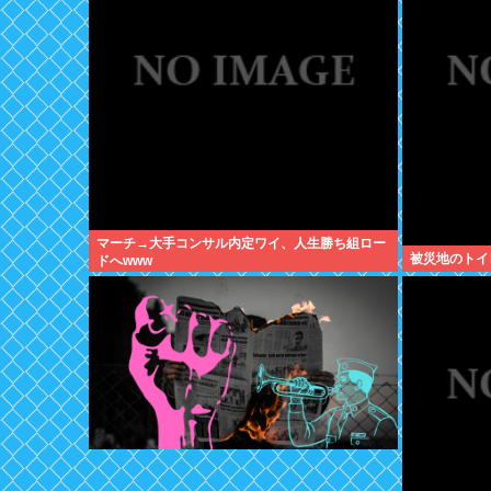
マーチ→大手コンサル内定ワイ、人生勝ち組ロー
被災地のトイ
ドへwww