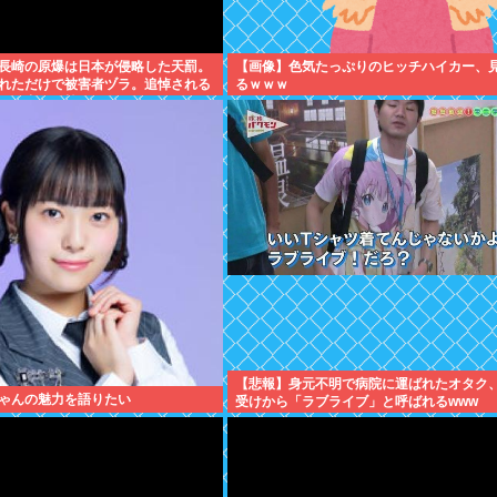
長崎の原爆は日本が侵略した天罰。
【画像】色気たっぷりのヒッチハイカー、
れただけで被害者ヅラ。追悼される
るｗｗｗ
れた中国や韓国の人々だよ
【悲報】身元不明で病院に運ばれたオタク
ゃんの魅力を語りたい
受けから「ラブライブ」と呼ばれるwww