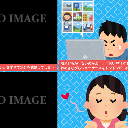
幼児どもが「ないのかよ！」「おいﾌｻﾞｹﾝﾅ
レが臭すぎて水分を我慢してしまう
わめきながらショーケースをドンドン叩い
エルボーしたりしだした