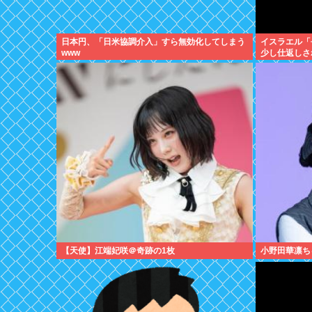
日本円、「日米協調介入」すら無効化してしまう
イスラエル「
www
少し仕返しさ
べきは侵略さ
【天使】江端妃咲＠奇跡の1枚
小野田華凛ち