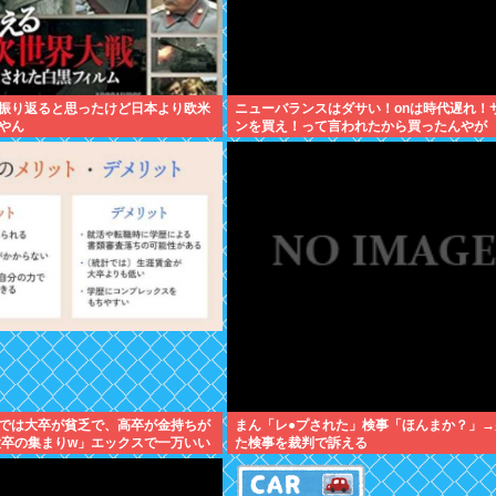
振り返ると思ったけど日本より欧米
ニューバランスはダサい！onは時代遅れ！
やん
ンを買え！って言われたから買ったんやが
では大卒が貧乏で、高卒が金持ちが
まん「レ●プされた」検事「ほんまか？」→
大卒の集まりw」エックスで一万いい
た検事を裁判で訴える