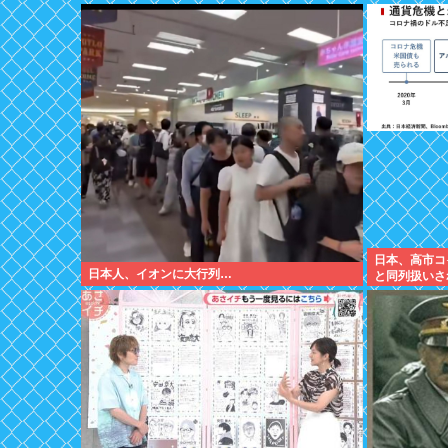
日本、高市コ
日本人、イオンに大行列…
と同列扱いさ