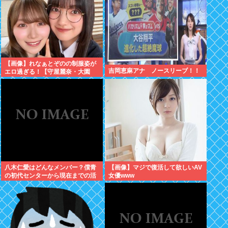
【画像】れなぁとぞのの制服姿が
吉岡恵麻アナ ノースリーブ！！
エロ過ぎる！【守屋麗奈・大園
玲】【櫻坂46】
八木仁愛はどんなメンバー？僕青
【画像】マジで復活して欲しいAV
の初代センターから現在までの活
女優www
動を紹介