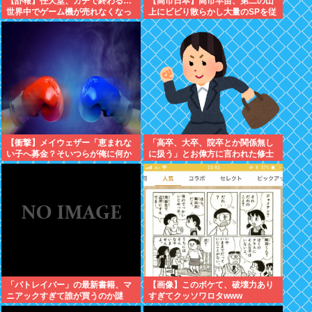
【訃報】任天堂、ガチで終わる…
【高市日本】高市早苗、第二の山
世界中でゲーム機が売れなくなっ
上にビビり散らかし大量のSPを従
てしまった模様
え演説台にも全面防弾ガラスを設
置
【衝撃】メイウェザー「恵まれな
「高卒、大卒、院卒とか関係無し
い子へ募金？そいつらが俺に何か
に扱う」とお偉方に言われた修士
してくれたのか・・・・・・？」
卒の女の子が...
⇒！！！
「パトレイバー」の最新書籍、マ
【画像】このボケて、破壊力あり
ニアックすぎて誰が買うのか謎
すぎてクッソワロタwww