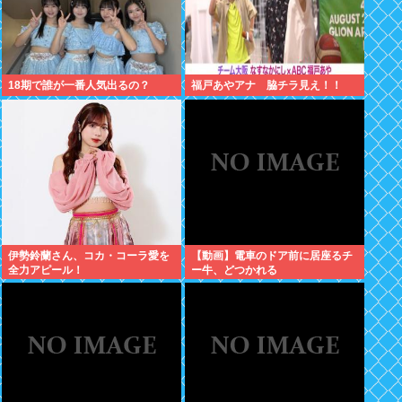
18期で誰が一番人気出るの？
福戸あやアナ 脇チラ見え！！
伊勢鈴蘭さん、コカ・コーラ愛を
【動画】電車のドア前に居座るチ
全力アピール！
ー牛、どつかれる