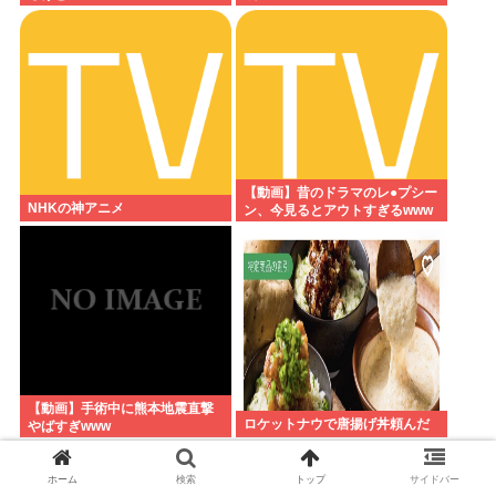
【動画】昔のドラマのレ●プシー
NHKの神アニメ
ン、今見るとアウトすぎるwww
【動画】手術中に熊本地震直撃
ロケットナウで唐揚げ丼頼んだ
やばすぎwww
ホーム
検索
トップ
サイドバー