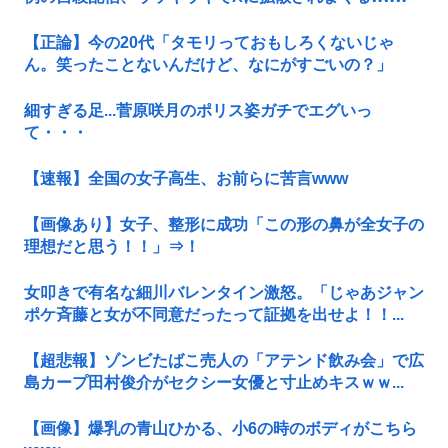
【正論】今の20代「タモリっておもしろくないじゃ
ん。笑ったことないんだけど、なにがすごいの？」
細すぎる足...菅原咲月のポリス姿ガチでエグいっ
て・・・
【速報】全国の女子高生、お前らに苦言www
【画像あり】女子、整形に成功「この形の鼻が全女子の
理想だと思う！！」⇒！
女叩きで有名な細川バレンタイン激怒。「じゃあジャン
ポケ斉藤と女が不同意だったって証拠を出せよ！！...
【超悲報】ゾンビたばこ売人の「アテンド飲み会」で広
島カープ田村俊介がセクシー女優と寸止めキスｗｗ...
【画像】爆乳の青山ひかる、小6の時のボディがこちら