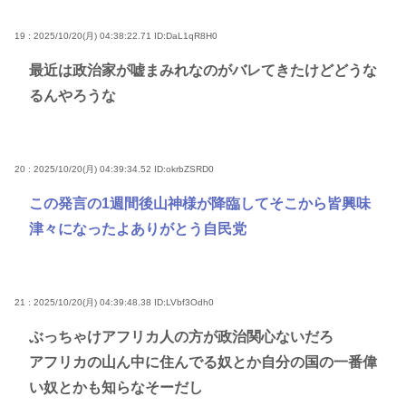
19 : 2025/10/20(月) 04:38:22.71
ID:DaL1qR8H0
最近は政治家が嘘まみれなのがバレてきたけどどうな
るんやろうな
20 : 2025/10/20(月) 04:39:34.52
ID:okrbZSRD0
この発言の1週間後山神様が降臨してそこから皆興味
津々になったよありがとう自民党
21 : 2025/10/20(月) 04:39:48.38
ID:LVbf3Odh0
ぶっちゃけアフリカ人の方が政治関心ないだろ
アフリカの山ん中に住んでる奴とか自分の国の一番偉
い奴とかも知らなそーだし