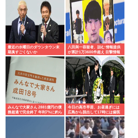
www
最近の水曜日のダウンタウン末
八田與一容疑者、詰む 情報提供
期臭すごくないか
が累計1万3600件超え 目撃情報
は「関東」が最多
みんなで大家さん 2881億円の債
今日の高市早苗、お昼過ぎには
務超過で完全終了 年利7%に釣ら
広島から脱出して17時には歯医
れた3万人超の弱者の老後資金
者に寄ってそのまま帰宅
2000億円が消滅