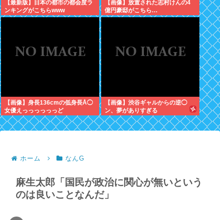
【最新版】日本の都市の都会度ラ
【画像】放置された志村けんの4
ンキングがこちらwww
億円豪邸がこちら…
【画像】身長136cmの低身長Å◯
【画像】渋谷ギャルからの逆◯
女優えっっっっっっど
ン、夢がありすぎる
ホーム
なんG
麻生太郎「国民が政治に関心が無いという
のは良いことなんだ」