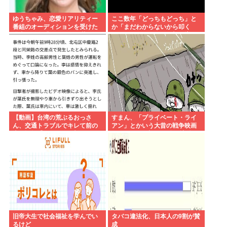
ゆうちゃみ、恋愛リアリティー
ここ数年「どっちもどっち」と
番組のオーディションを受けた
か「まだわからないから叩く
過去を激白「10回くらい落ちて
な」とかゆうチキン野郎が増え
るんです」
たけどどっから来たの？(´・ω・
`)
【動画】台湾の荒ぶるおっさ
すまん、「プライベート・ライ
ん、交通トラブルでキレて前の
アン」とかいう大昔の戦争映画
車の運転手をナイフで斬りつけ
見てみたら最初の30分で地獄な
るも壮絶な返り討ちにあう
んだが…これずっと続く感じ？
旧帝大生で社会福祉を学んでい
タバコ違法化、日本人の9割が賛
るけど
成