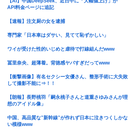
【AI】中国DeepSeek、近日中に「大幅値上げ」か
API料金ページに追記
【速報】注文厨の女を逮捕
専門家「日本車はダサい、見てて恥ずかしい」
ワイが受けた性的いじめと虐待で打線組んだwww
冨里奈央、超薄着。背徳感ヤバすぎだってwww
【衝撃画像】有名セクシー女優さん、整形手術に大失敗
して撮影不能に⇒！！
【朗報】長野桃羽「嗣永桃子さんと道重さゆみさんが理
想のアイドル像」
中国、高品質な”新幹線”が作れず日本に泣きつくしかな
い模様www