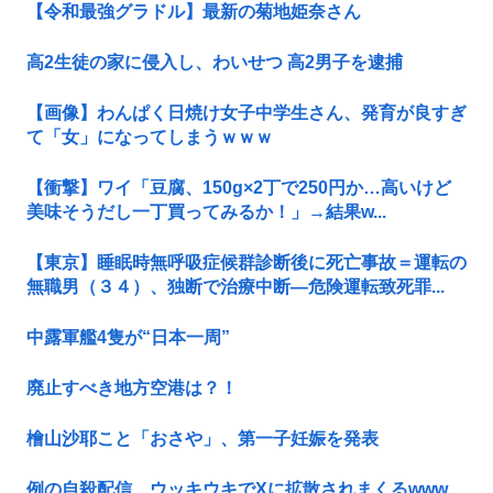
【令和最強グラドル】最新の菊地姫奈さん
高2生徒の家に侵入し、わいせつ 高2男子を逮捕
【画像】わんぱく日焼け女子中学生さん、発育が良すぎ
て「女」になってしまうｗｗｗ
【衝撃】ワイ「豆腐、150g×2丁で250円か…高いけど
美味そうだし一丁買ってみるか！」→結果w...
【東京】睡眠時無呼吸症候群診断後に死亡事故＝運転の
無職男（３４）、独断で治療中断―危険運転致死罪...
中露軍艦4隻が“日本一周”
廃止すべき地方空港は？！
檜山沙耶こと「おさや」、第一子妊娠を発表
例の自殺配信、ウッキウキでXに拡散されまくるwww