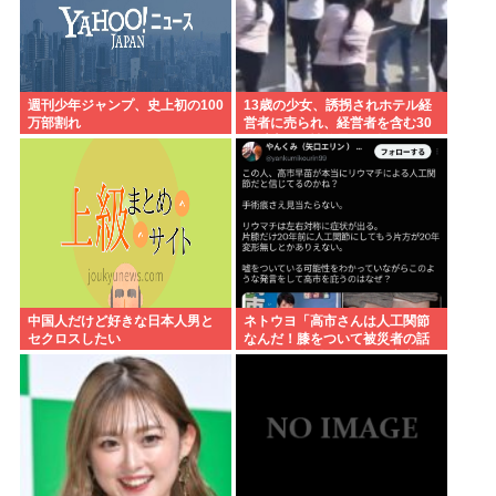
週刊少年ジャンプ、史上初の100
13歳の少女、誘拐されホテル経
万部割れ
営者に売られ、経営者を含む30
人以上から性的暴行。怒った群
集が折檻(動画有)。ホテルはブル
ドーザーで撤去
中国人だけど好きな日本人男と
ネトウヨ「高市さんは人工関節
セクロスしたい
なんだ！膝をついて被災者の話
聞くとか拷問だろ！」⇒高市の
膝に人工関節の手術痕が見当た
らない