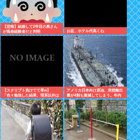
【悲報】結婚して2年目の奥さん
お盆、ホテル代高くね
が風俗経験者だと判明
【スクリプト負けてて草w】
アメリカ日本向け原油、突然輸出
「色々勉強した結果、理系以外は
量が4割も激減してしまう。年内
エラー品だと気付いた【ガチ】」
高市ナフサ足りる予定が怪しくな
について、もっと具体的に話そう
りはじめる
か