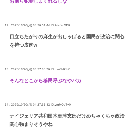
お前ら犯罪しまくれるしな
12 : 2025/10/20(月) 04:26:51.44
ID:AtetXcXD0
目立ちたがりの麻生が出しゃばると国民が政治に関心
を持つ皮肉w
13 : 2025/10/20(月) 04:27:06.76
ID:rcm8b9JH0
そんなとこから移民呼ぶなやバカ
14 : 2025/10/20(月) 04:27:31.32
ID:yrnMOqT+0
ナイジェリア共和国木更津支部だけめちゃくちゃ政治
関心強まりそうやね