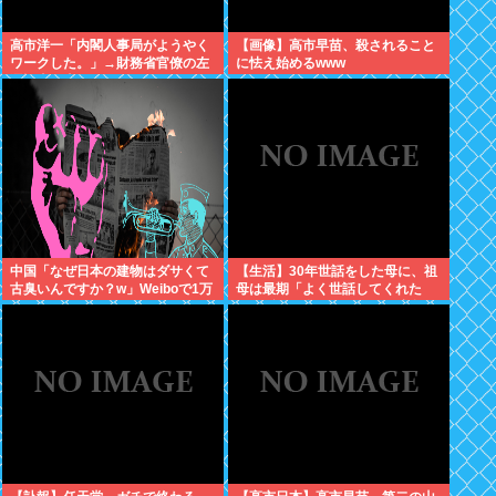
高市洋一「内閣人事局がようやく
【画像】高市早苗、殺されること
ワークした。」→財務省官僚の左
に怯え始めるwww
遷記事を喜んでポスト
中国「なぜ日本の建物はダサくて
【生活】30年世話をした母に、祖
古臭いんですか？w」Weiboで1万
母は最期「よく世話してくれた
いいね
ね。ずっと嫌いだったのが残念だ
よ」と言って死んだ