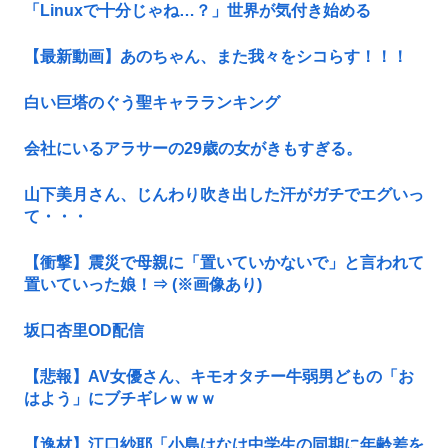
「Linuxで十分じゃね…？」世界が気付き始める
【最新動画】あのちゃん、また我々をシコらす！！！
白い巨塔のぐう聖キャラランキング
会社にいるアラサーの29歳の女がきもすぎる。
山下美月さん、じんわり吹き出した汗がガチでエグいっ
て・・・
【衝撃】震災で母親に「置いていかないで」と言われて
置いていった娘！⇒ (※画像あり)
坂口杏里OD配信
【悲報】AV女優さん、キモオタチー牛弱男どもの「お
はよう」にブチギレｗｗｗ
【逸材】江口紗耶「小島はなは中学生の同期に年齢差を