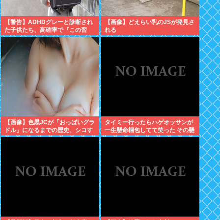
【警告】ADHDグレーと診断され
【画像】どえらい乳のJSが発見さ
た子供たち、高確率で『この習
れる
慣』をやっていた→！！！
【画像】色黒JCが「おっぱいグラ
タイミー行ったらハゲオッサンが
ドル」になるまでの歴史、シコす
一生懸命梱包してて笑った その懸
ぎるwww
命さを別の場面で活かせよ