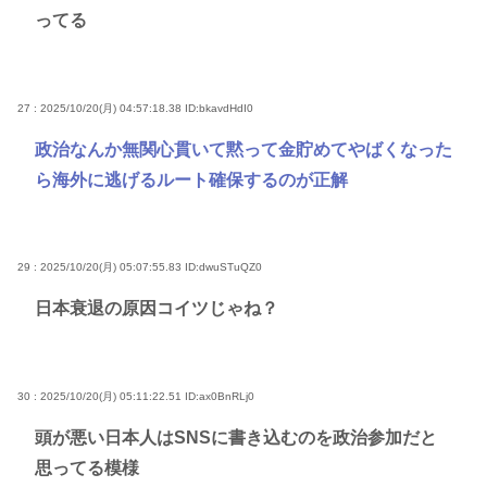
ってる
27 : 2025/10/20(月) 04:57:18.38
ID:bkavdHdI0
政治なんか無関心貫いて黙って金貯めてやばくなった
ら海外に逃げるルート確保するのが正解
29 : 2025/10/20(月) 05:07:55.83
ID:dwuSTuQZ0
日本衰退の原因コイツじゃね？
30 : 2025/10/20(月) 05:11:22.51
ID:ax0BnRLj0
頭が悪い日本人はSNSに書き込むのを政治参加だと
思ってる模様