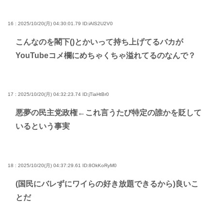
16 : 2025/10/20(月) 04:30:01.79
ID:iAlS2U2V0
こんなのを閣下()とかいって持ち上げてるバカが
YouTubeコメ欄にめちゃくちゃ溢れてるのなんで？
17 : 2025/10/20(月) 04:32:23.74
ID:jTiaHtBr0
悪夢の民主党政権←これ言うたび特定の誰かを貶して
いるという事実
18 : 2025/10/20(月) 04:37:29.61
ID:8OkKoRyM0
(国民にバレずにワイらの好き放題できるから)良いこ
とだ