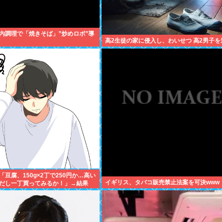
内調理で「焼きそば」”炒めロボ”導
高2生徒の家に侵入し、わいせつ 高2男子を
豆腐、150g×2丁で250円か…高い
イギリス、タバコ販売禁止法案を可決www
だし一丁買ってみるか！」→結果
あり)