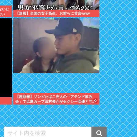
ないじ
【速報】全国の女子高生、お前らに苦言www
ごい
【超悲報】ゾンビたばこ売人の「アテンド飲み
会」で広島カープ田村俊介がセクシー女優と寸止
めキスｗｗｗ