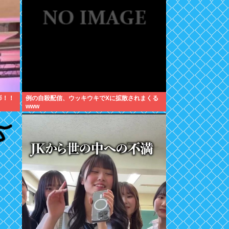
影！！
例の自殺配信、ウッキウキでXに拡散されまくる
www