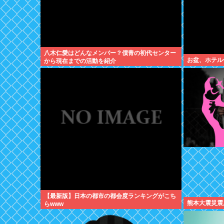
八木仁愛はどんなメンバー？僕青の初代センター
お盆、ホテル
から現在までの活動を紹介
【最新版】日本の都市の都会度ランキングがこち
熊本大震災震
らwww