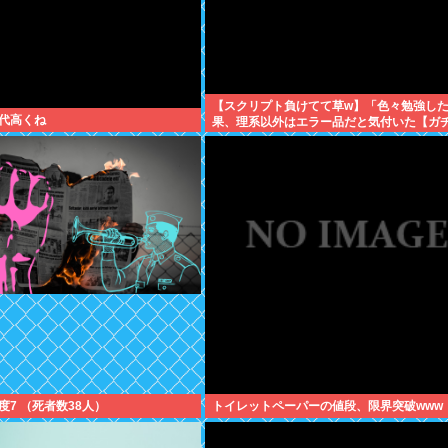
【スクリプト負けてて草w】「色々勉強し
代高くね
果、理系以外はエラー品だと気付いた【ガ
について、もっと具体的に話そうか
度7 （死者数38人）
トイレットペーパーの値段、限界突破www