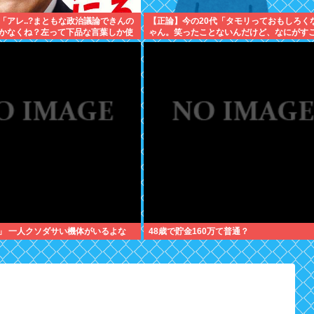
「アレ..?まともな政治議論できんの
【正論】今の20代「タモリっておもしろく
かなくね？左って下品な言葉しか使
ゃん。笑ったことないんだけど、なにがす
メージ」
の？」
」 一人クソダサい機体がいるよな
48歳で貯金160万て普通？