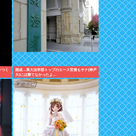
きつく
開成→東大法学部トップのエース官僚もサナ(神戸
大)には勝てなかったよ…