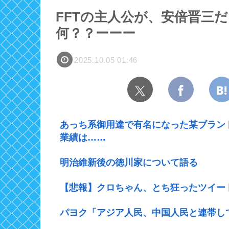
FFTの主人公が、安倍晋三
何？？ーーー
2025.10.05 01:46
あっち系御用達で有名になった某ブラン
業績は……
明治維新後の徳川家について語る
【悲報】クロちゃん、とち狂ったツイー
パヨク「アジア人民、中国人民と連帯し