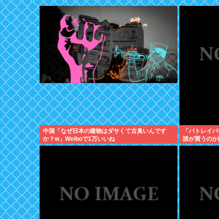
中国「なぜ日本の建物はダサくて古臭いんです
「パトレイバ
か？w」Weiboで1万いいね
誰が買うのか