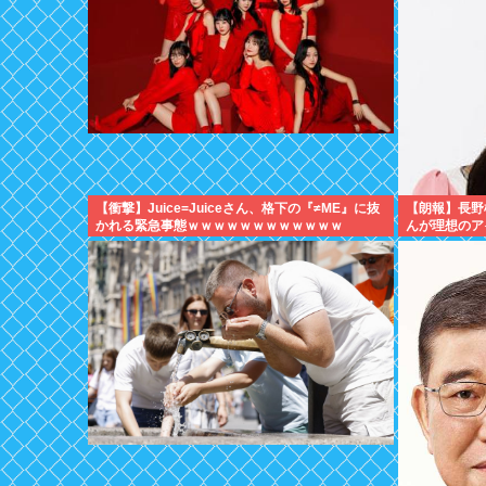
【衝撃】Juice=Juiceさん、格下の『≠ME』に抜
【朗報】長野
かれる緊急事態ｗｗｗｗｗｗｗｗｗｗｗｗ
んが理想のア