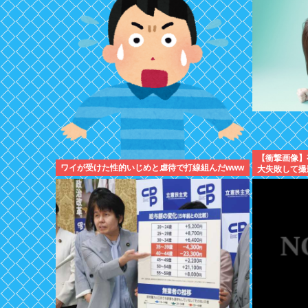
【衝撃画像】
ワイが受けた性的いじめと虐待で打線組んだwww
大失敗して撮