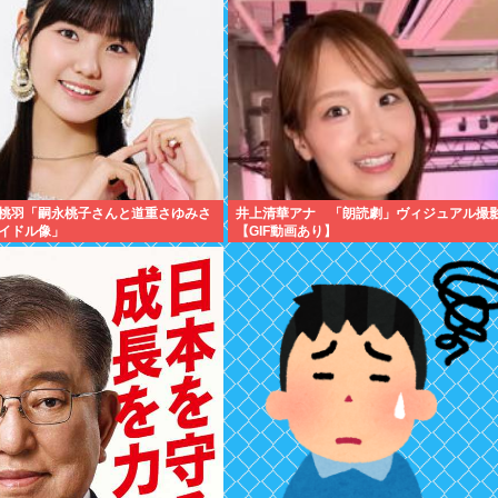
桃羽「嗣永桃子さんと道重さゆみさ
井上清華アナ 「朗読劇」ヴィジュアル撮
イドル像」
【GIF動画あり】