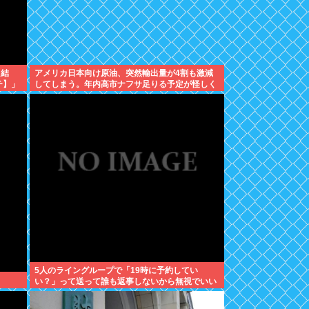
た結
アメリカ日本向け原油、突然輸出量が4割も激減
チ】」
してしまう。年内高市ナフサ足りる予定が怪しく
なりはじめる
5人のライングループで「19時に予約してい
い？」って送って誰も返事しないから無視でいい
よね？