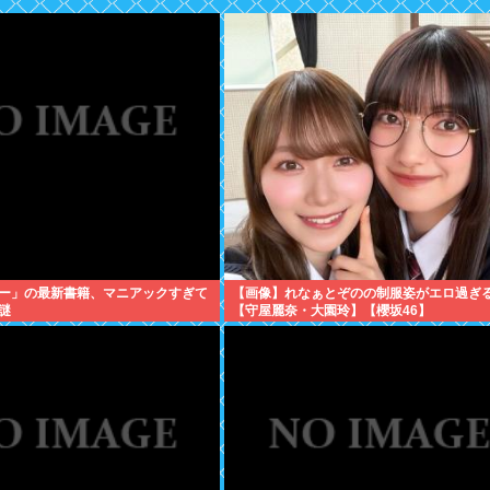
ー」の最新書籍、マニアックすぎて
【画像】れなぁとぞのの制服姿がエロ過ぎ
謎
【守屋麗奈・大園玲】【櫻坂46】