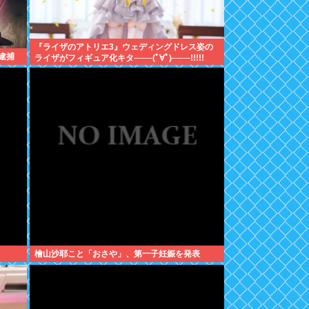
『ライザのアトリエ3』ウェディングドレス姿の
逮捕
ライザがフィギュア化キタ───(ﾟ∀ﾟ)───!!!!!
檜山沙耶こと「おさや」、第一子妊娠を発表