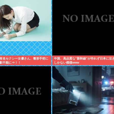
有名セクシー女優さん、整形手術に
中国、高品質な”新幹線”が作れず日本に泣
影不能に⇒！！
しかない模様www