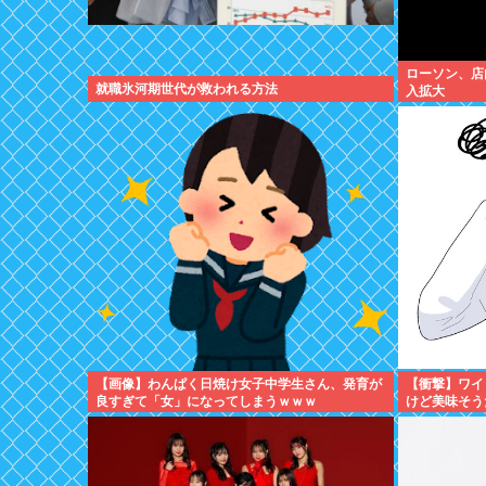
ローソン、店
就職氷河期世代が救われる方法
入拡大
【画像】わんぱく日焼け女子中学生さん、発育が
【衝撃】ワイ「
良すぎて「女」になってしまうｗｗｗ
けど美味そう
www(※画像