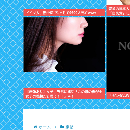
普通の日本人
ドイツ人、熱中症で1ヶ月で9600人死亡www
『自民党』し
えない のイ
【画像あり】女子、整形に成功「この形の鼻が全
「ガンダムW
女子の理想だと思う！！」⇒！
ホーム
嫌儲