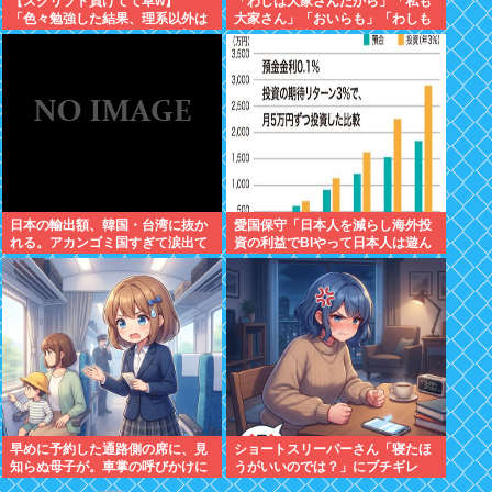
【スクリプト負けてて草w】
「わしは大家さんだから」「私も
「色々勉強した結果、理系以外は
大家さん」「おいらも」「わしも
エラー品だと気付いた【ガチ】」
じゃ」「拙者も」こんなCMに騙
について、もっと具体的に話そう
された日本人
か
日本の輸出額、韓国・台湾に抜か
愛国保守「日本人を減らし海外投
れる。アカンゴミ国すぎて涙出て
資の利益でBIやって日本人は遊ん
きた…
で暮らすべき。移民は不要」
早めに予約した通路側の席に、見
ショートスリーパーさん「寝たほ
知らぬ母子が。車掌の呼びかけに
うがいいのでは？」にブチギレ
も「目を閉じて無視」して居座ら