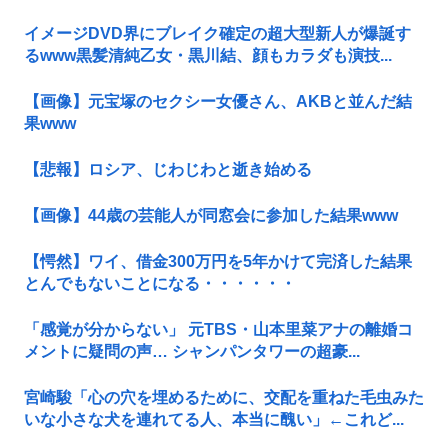
イメージDVD界にブレイク確定の超大型新人が爆誕す
るwww黒髪清純乙女・黒川結、顔もカラダも演技...
【画像】元宝塚のセクシー女優さん、AKBと並んだ結
果www
【悲報】ロシア、じわじわと逝き始める
【画像】44歳の芸能人が同窓会に参加した結果www
【愕然】ワイ、借金300万円を5年かけて完済した結果
とんでもないことになる・・・・・・
「感覚が分からない」 元TBS・山本里菜アナの離婚コ
メントに疑問の声… シャンパンタワーの超豪...
宮崎駿「心の穴を埋めるために、交配を重ねた毛虫みた
いな小さな犬を連れてる人、本当に醜い」←これど...