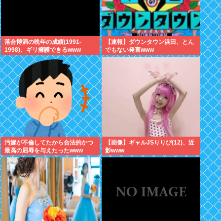
落合博満の晩年の成績(1991-
【速報】ダウンタウン浜田、とん
1998)、ギリ擁護できるwww
でもない発言www
汚嫁が不倫してたから合法的かつ
【画像】ギャルJSりりぴ(12)、近
最高の屈辱を与えたったwww
影www