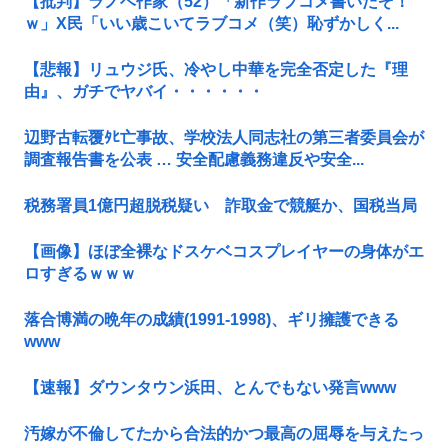
【批判】ラノベ作家（52）「新作ラブコメ書いたぞ！
ｗ」X民「いい歳こいてラブコメ（笑）恥ずかしく...
【悲報】リュウジ氏、冷やし中華を完全否定した『理
由』、ガチでヤバイ・・・・・・
辺野古転覆ﾀﾋ亡事故、学校法人同志社の第三者委員会が
調査報告書を公表 … 安全配慮義務違反や安全...
税務署員1億円超脱税疑い 詐取金で競艇か、国税当局
【画像】ほぼ全裸なドスケベコスプレイヤーの身体がエ
ロすぎるｗｗｗ
落合博満の晩年の成績(1991-1998)、ギリ擁護できる
www
【速報】ダウンタウン浜田、とんでもない発言www
汚嫁が不倫してたから合法的かつ最高の屈辱を与えたっ