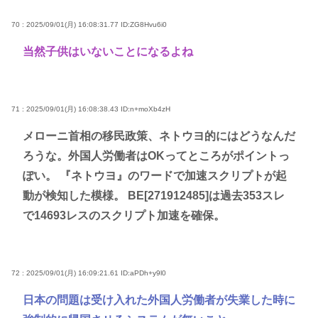
70 : 2025/09/01(月) 16:08:31.77
ID:ZG8Hvu6i0
当然子供はいないことになるよね
71 : 2025/09/01(月) 16:08:38.43
ID:n+moXb4zH
メローニ首相の移民政策、ネトウヨ的にはどうなんだ
ろうな。外国人労働者はOKってところがポイントっ
ぽい。 『ネトウヨ』のワードで加速スクリプトが起
動が検知した模様。 BE[271912485]は過去353スレ
で14693レスのスクリプト加速を確保。
72 : 2025/09/01(月) 16:09:21.61
ID:aPDh+y9l0
日本の問題は受け入れた外国人労働者が失業した時に