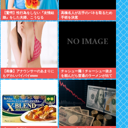
【驚愕】性行為をしない『友情結
高橋名人が左手のバネを取るため
婚』をした夫婦、こうなる
手術を決意
⇒･･･！！！
【画像】アナウンサーのあまりに
チャシュー麺！チャーシュー抜き
もデカいパイパイwww
を頼んだら普通のラーメンが出て
きたんだが、これっておかしくね
え？