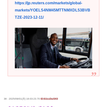
https://jp.reuters.com/markets/global-
markets/YOELS4NM45MTTNMXDL53BVB
TZE-2023-12-11/
38 : 2025/09/01(月) 16:03:23.70
ID:6UxsDwSK0