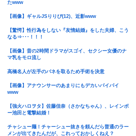
たwww
【画像】ギャルJSりりぴ(12)、近影www
【驚愕】性行為をしない『友情結婚』をした夫婦、こう
なる⇒･･･！！！
【画像】昔の2時間ドラマがスゴイ、セクシー女優のナ
マ乳をモロ流し
高橋名人が左手のバネを取るため手術を決意
【画像】アナウンサーのあまりにもデカいパイパイ
www
【強火ハロヲタ】佐藤佳奈（さかなちゃん）、レインボ
ー池田と電撃結婚！
チャシュー麺！チャーシュー抜きを頼んだら普通のラー
メンが出てきたんだが、これっておかしくねえ？