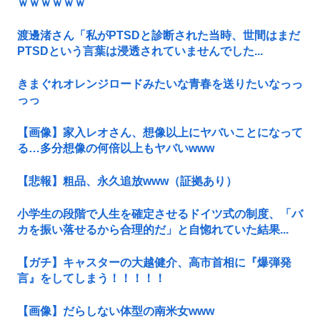
ｗｗｗｗｗｗ
渡邊渚さん「私がPTSDと診断された当時、世間はまだ
PTSDという言葉は浸透されていませんでした...
きまぐれオレンジロードみたいな青春を送りたいなっっ
っっ
【画像】家入レオさん、想像以上にヤバいことになって
る…多分想像の何倍以上もヤバいwww
【悲報】粗品、永久追放www（証拠あり）
小学生の段階で人生を確定させるドイツ式の制度、「バ
カを振い落せるから合理的だ」と自惚れていた結果...
【ガチ】キャスターの大越健介、高市首相に『爆弾発
言』をしてしまう！！！！！
【画像】だらしない体型の南米女www