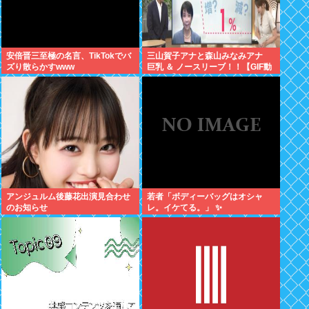
安倍晋三至極の名言、TikTokでバ
三山賀子アナと森山みなみアナ
ズり散らかすwww
巨乳 ＆ ノースリーブ！！【GIF動
画あり】
アンジュルム後藤花出演見合わせ
若者「ボディーバッグはオシャ
のお知らせ
レ。イケてる。」 ✨