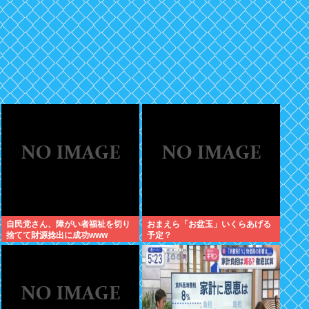
自民党さん、障がい者福祉を切り
おまえら「お盆玉」いくらあげる
捨てて財源捻出に成功www
予定？