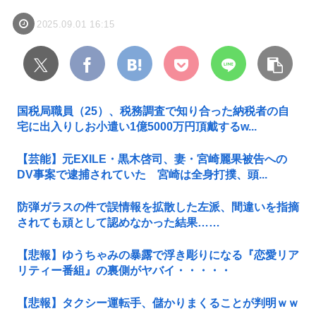
2025.09.01 16:15
国税局職員（25）、税務調査で知り合った納税者の自
宅に出入りしお小遣い1億5000万円頂戴するw...
【芸能】元EXILE・黒木啓司、妻・宮崎麗果被告への
DV事案で逮捕されていた 宮崎は全身打撲、頭...
防弾ガラスの件で誤情報を拡散した左派、間違いを指摘
されても頑として認めなかった結果……
【悲報】ゆうちゃみの暴露で浮き彫りになる『恋愛リア
リティー番組』の裏側がヤバイ・・・・・
【悲報】タクシー運転手、儲かりまくることが判明ｗｗ