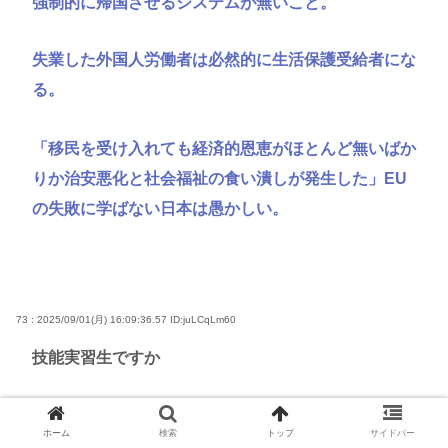
強制的に帰国させるシステムが無いこと。
失業した外国人労働者は必然的に生活保護受給者にな
る。
「移民を受け入れても経済的恩恵がほとんど無いばか
りか治安悪化と社会福祉の食い潰しが発生した」EU
の失敗に学ばない日本は愚かしい。
73 : 2025/09/01(月) 16:09:36.57
ID:juLCqLm60
技能実習生ですか
ホーム
検索
トップ
サイドバー
74 : 2025/09/01(月) 16:09:41.92
ID:HZvUQ1j+0