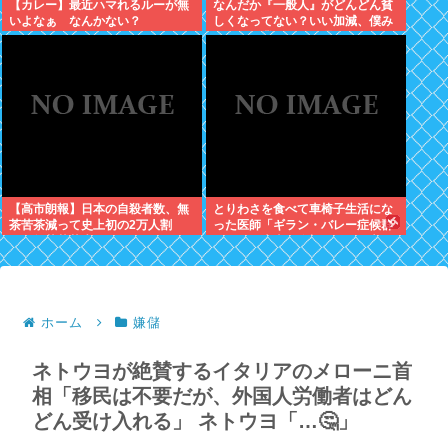
【カレー】最近ハマれるルーが無
なんだか『一般人』がどんどん貧
いよなぁ なんかない？
しくなってない？いい加減、僕み
たいに副業したら？週に2日休む
時代は終わったんだよ
【高市朗報】日本の自殺者数、無
とりわさを食べて車椅子生活にな
茶苦茶減って史上初の2万人割
った医師「ギラン・バレー症候群
れ。無茶苦茶生きやすい国になっ
になって本当に絶望。死んだ方が
てる件www
良かったと思った」
ホーム
嫌儲
ネトウヨが絶賛するイタリアのメローニ首
相「移民は不要だが、外国人労働者はどん
どん受け入れる」 ネトウヨ「…🤔」