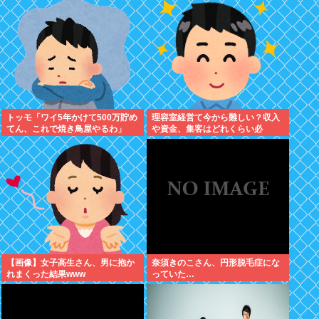
れました。無理やり奪われた席
は、結局“やったもん勝ち”にな
っ...
トッモ「ワイ5年かけて500万貯め
理容室経営て今から難しい？収入
てん、これで焼き鳥屋やるわ」
や資金、集客はどれくらい必
要？？
【画像】女子高生さん、男に抱か
奈須きのこさん、円形脱毛症にな
れまくった結果www
っていた…