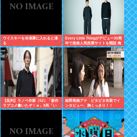
ウイスキーを冷凍庫に入れると凍
Every Little Thingがデビュー30周
る
年で楽曲人気投票サイトを開設 俺
はもちろんFace the Changeに入
れてきたぞ
【批判】ラノベ作家（52）「新作
姫野美南アナ ピタピタ衣装でイ
ラブコメ書いたぞ！ｗ」X民「い
ンタビュー、胸くっきり！！
い歳こいてラブコメ（笑）恥ずか
【GIF動画あり】
しくないの？」←やめたれｗと話
題に