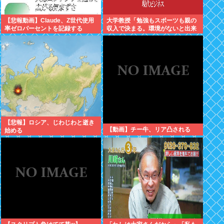
【悲報動画】Claude、Z世代使用
大学教授「勉強もスポーツも親の
率ゼロパーセントを記録する
収入で決まる。環境がないと出来
るわけがない」
【悲報】ロシア、じわじわと逝き
【動画】チー牛、リア凸される
始める