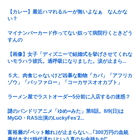
【カレー】最近ハマれるルーが無いよなぁ なんかな
い？
マイナンバーカード作ってない奴って病院行くときどう
すんの
【画像】女子「ディズニーで結婚式を挙げさせてくれな
いモラハラ彼氏。過呼吸になりました。涙が止まら...
５大、肉食じゃないけど凶暴な動物「カバ」「アフリカ
ゾウ」「バッファロー」「コーカサスオオカブト」
ラーメン屋でラストオーダー5分前に入店するの迷惑？
謎のバンドリアニメ「ゆめ∞みた」第8話。8/9(日)は
MyGO・RAS出演のLuckyFes’2...
富裕層の｢ペット離れ｣が止まらない…｢300万円の血統
書付き犬は時代遅れ｣という真のお金持ちが"...