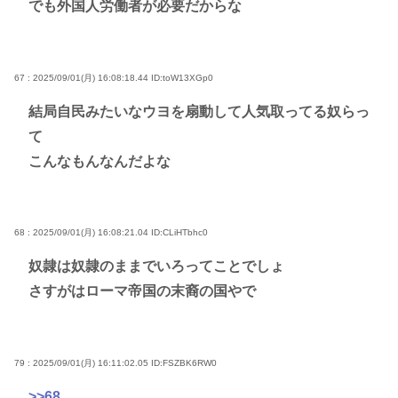
でも外国人労働者が必要だからな
67 : 2025/09/01(月) 16:08:18.44
ID:toW13XGp0
結局自民みたいなウヨを扇動して人気取ってる奴らっ
て
こんなもんなんだよな
68 : 2025/09/01(月) 16:08:21.04
ID:CLiHTbhc0
奴隷は奴隷のままでいろってことでしょ
さすがはローマ帝国の末裔の国やで
79 : 2025/09/01(月) 16:11:02.05
ID:FSZBK6RW0
>>68