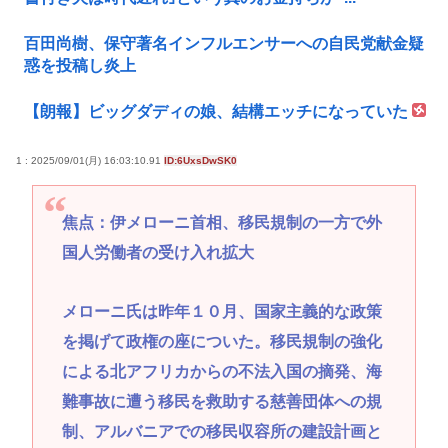
百田尚樹、保守著名インフルエンサーへの自民党献金疑
惑を投稿し炎上
【朗報】ビッグダディの娘、結構エッチになっていた
1 : 2025/09/01(月) 16:03:10.91
ID:6UxsDwSK0
焦点：伊メローニ首相、移民規制の一方で外
国人労働者の受け入れ拡大
メローニ氏は昨年１０月、国家主義的な政策
を掲げて政権の座についた。移民規制の強化
による北アフリカからの不法入国の摘発、海
難事故に遭う移民を救助する慈善団体への規
制、アルバニアでの移民収容所の建設計画と