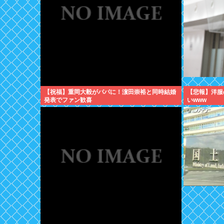
【祝福】重岡大毅がパパに！濵田崇裕と同時結婚
【悲報】洋服
発表でファン歓喜
いwww