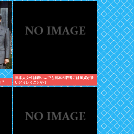
日本人女性は軽い←でも日本の若者には童貞が多
の？
いどういうことや？