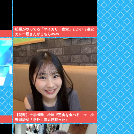
松屋がやってる「マイカリー食堂」とかいう激安
カレー屋さんがこちらwww
【朗報】土居楓奏、松屋で定食を食べる ⇒ 小
野田紗栞「意外！親近感持った」