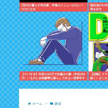
Z世代が暮らす学生寮、学食のメニューがカレー
国交省が53
だけになる
気を出す
【ヤバすぎ】年収1100万で共働きの妻（年収400
【悲報】ドラ
万）いるのに全然豪華な暮らしできない現実辛す
除く）がこれ
ぎワロタwww
ホーム
嫌儲