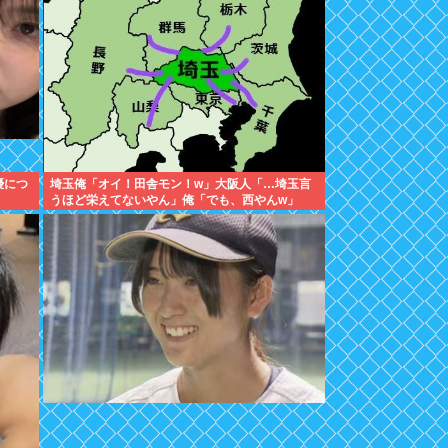
優につ
埼玉俺「オイ！田舎モン！w」大阪人「…埼玉言
うほど栄えてないやん」俺「でも、西やんw」