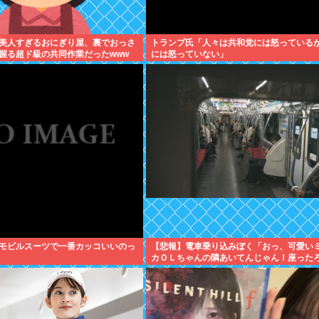
美人すぎるおにぎり屋、裏でおっさ
トランプ氏「人々は共和党には怒っている
握る超ド級の共同作業だったwww
には怒っていない」
モビルスーツで一番カッコいいのっ
【悲報】電車乗り込みぼく「おっ、可愛い
カＯＬちゃんの隣あいてんじゃん！座った
⇒！