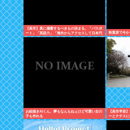
【高市】真に備蓄するべきもの決まる。「パスポ
秋葉原で今か
ート」「英語力」「海外からアクセスして日本円
を海外送金出来るネットバンク」
お絵描きAIくん、夢もなんもねぇけど可愛い女の
【高市早苗】
子も作れる
ーとナチスに
ゅなぁぁぁぁ