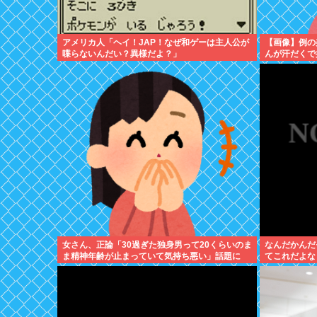
アメリカ人「ヘイ！JAP！なぜ和ゲーは主人公が
【画像】例の
喋らないんだい？異様だよ？」
んが汗だくで
女さん、正論「30過ぎた独身男って20くらいのま
なんだかんだ
ま精神年齢が止まっていて気持ち悪い」話題に
てこれだよな
www