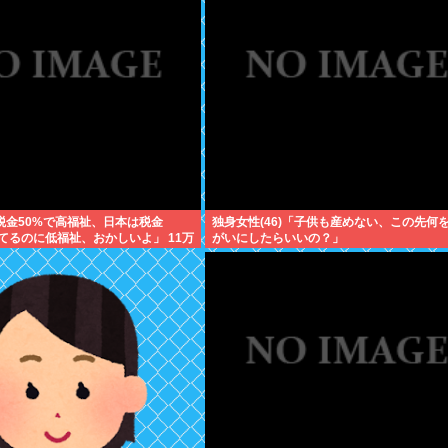
税金50%で高福祉、日本は税金
独身女性(46)「子供も産めない、この先何
ってるのに低福祉、おかしいよ」 11万
がいにしたらいいの？」