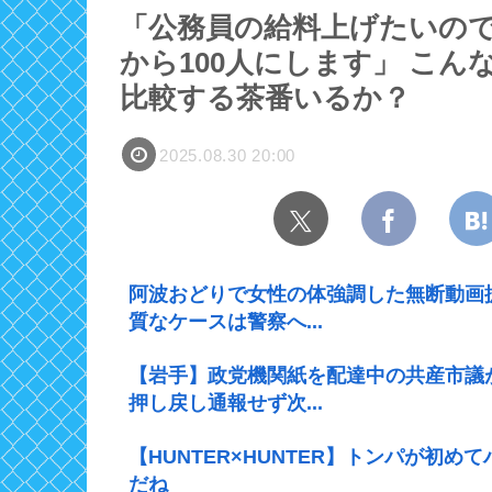
「公務員の給料上げたいので
から100人にします」 こ
比較する茶番いるか？
2025.08.30 20:00
阿波おどりで女性の体強調した無断動画
質なケースは警察へ...
【岩手】政党機関紙を配達中の共産市議
押し戻し通報せず次...
【HUNTER×HUNTER】トンパが初
だね