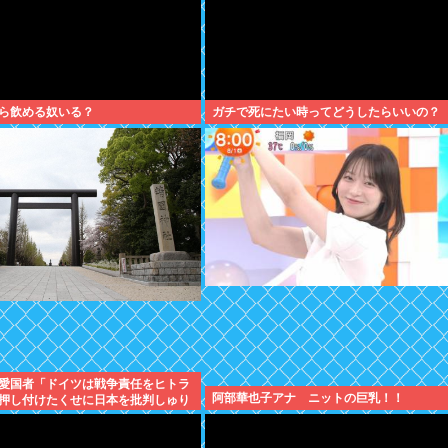
ら飲める奴いる？
ガチで死にたい時ってどうしたらいいの？
愛国者「ドイツは戦争責任をヒトラ
阿部華也子アナ ニットの巨乳！！
押し付けたくせに日本を批判しゅり
ぁ！」