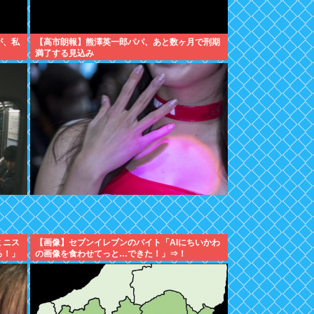
が、私
【高市朗報】熊澤英一郎パパ、あと数ヶ月で刑期
満了する見込み
ミニス
【画像】セブンイレブンのバイト「AIにちいかわ
ろ！」
の画像を食わせてっと…できた！」⇒！