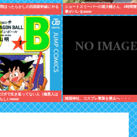
年間ほったらかしの四国新幹線にやる
ショートスリーパーの堀大輔さん、4時間寝
事がバレるwww
ゴボで生き返ってない人（極悪人は
靖国神社、コスプレ軍装を禁止へ・・・
らしいwww