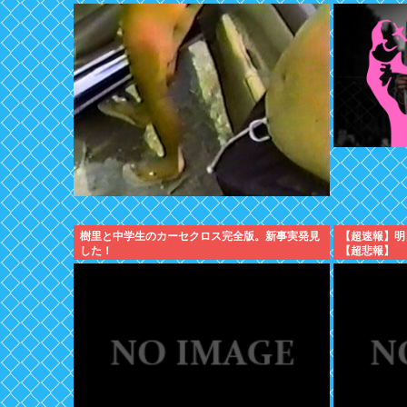
樹里と中学生のカーセクロス完全版。新事実発見
【超速報】明
した！
【超悲報】