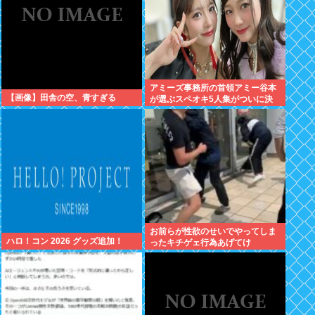
アミーズ事務所の首領アミー谷本
【画像】田舎の空、青すぎる
が選ぶスペオキ5人集がついに決
定してしまう
お前らが性欲のせいでやってしま
ハロ！コン 2026 グッズ追加！
ったキチゲェ行為あげてけ