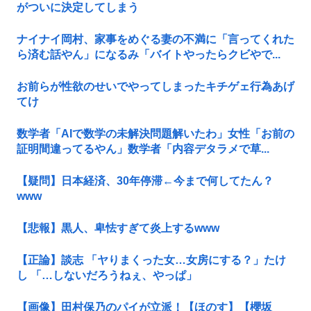
がついに決定してしまう
ナイナイ岡村、家事をめぐる妻の不満に「言ってくれた
ら済む話やん」になるみ「バイトやったらクビやで...
お前らが性欲のせいでやってしまったキチゲェ行為あげ
てけ
数学者「AIで数学の未解決問題解いたわ」女性「お前の
証明間違ってるやん」数学者「内容デタラメで草...
【疑問】日本経済、30年停滞←今まで何してたん？
www
【悲報】黒人、卑怯すぎて炎上するwww
【正論】談志 「ヤりまくった女…女房にする？」たけ
し 「…しないだろうねぇ、やっぱ」
【画像】田村保乃のパイが立派！【ほのす】【櫻坂