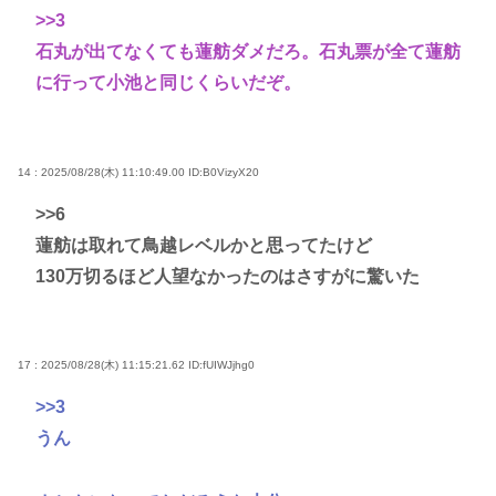
>>3
石丸が出てなくても蓮舫ダメだろ。石丸票が全て蓮舫
に行って小池と同じくらいだぞ。
14 : 2025/08/28(木) 11:10:49.00
ID:B0VizyX20
>>6
蓮舫は取れて鳥越レベルかと思ってたけど
130万切るほど人望なかったのはさすがに驚いた
17 : 2025/08/28(木) 11:15:21.62
ID:fUIWJjhg0
>>3
うん