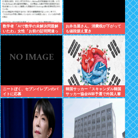
数学者「AIで数学の未解決問題解
お弁当屋さん、消費税が下がって
いたわ」女性「お前の証明間違っ
も値段据え置き
てるやん」数学者「内容デタラメ
で草。AI使うのヘタ？」→女性大
発狂
ニートぼく、セブンイレブンのバ
韓国サッカー「スキャンダル韓国
イトに応募
サッカー協会W杯予選で外国人審
判に性接待したことが発覚！」