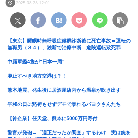
2025.08.28 12:01
【東京】睡眠時無呼吸症候群診断後に死亡事故＝運転の
無職男（３４）、独断で治療中断―危険運転致死罪...
中露軍艦4隻が“日本一周”
廃止すべき地方空港は？！
熊本地震、発生後に居酒屋店内から温泉が吹き出す
平和の日に黙祷もせずデモで暴れるパヨクさんたち
【神企業】任天堂、熊本に5000万円寄付
警官が発砲→「適正だったか調査」するわけ…実は銃を