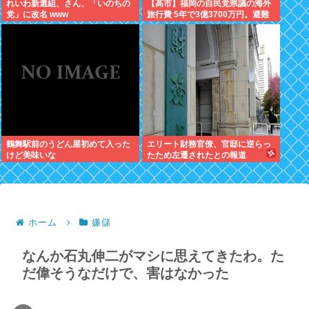
れいわ新選組、さん、「いのちの
【高市】福岡の自民党県議の海外
党」に改名 www
旅行費 5年で3億3700万円。避難
所で使えるテント 1個2万円。
鶴舞駅前のうどん屋初めて入った
エリート財務官僚、官邸に逆らっ
けど美味いな
たため左遷されたとの報道
ホーム
嫌儲
なんか石丸伸二がマシに思えてきたわ。た
だ偉そうなだけで、害はなかった