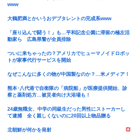
www
大鶴肥満とかいうおデブタレントの完成系www
「座り込んで闘う！」も…平和記念公園に滞留の極左活
動家ら 広島県警が全員排除
ついに来ちゃったの？アメリカでヒューマノイドロボッ
トが家事代行サービスを開始
なぜこんなに多くの物が中国製なのか？…米メディア！
熊本･八代港で自衛隊の「病院船」が医療提供開始、診
察と薬剤処方…被災者向け大浴場も！
24歳無職女、中学の同級生だった男性にストーカーし
て逮捕 全く親しくないのに20回以上物品贈る
北朝鮮が何かを発射