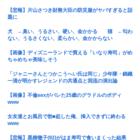
【悲報】片山さつき財務大臣の防災服がヤバすぎると話
題に
犬 ←臭い、うるさい、硬い、金かかる 猫 ←匂わ
ない、うるさくない、柔らかい、金かからない
【画像】ディズニーランドで買える「いなり寿司」がめ
ちゃめちゃ美味しそう
「ジャニーさんとつかこうへい氏は同じ」少年隊・錦織
一清が明かすレジェンドの共通点と我流の演出論
【画像】不倫sexがバレた25歳のグラドルのボディ
www
女友達とお風呂で勃■起した俺、挿入できずに終わる
www
【悲報】黒柳徹子(92)がはま寿司で食いまくった結果