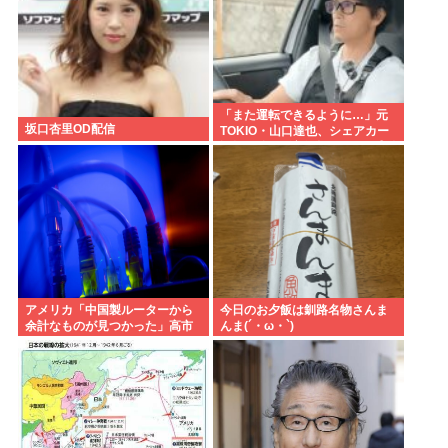
「また運転できるように…」元
坂口杏里OD配信
TOKIO・山口達也、シェアカー
運転&ギター演奏姿にファン感動
アメリカ「中国製ルーターから
今日のお夕飯は釧路名物さんま
余計なものが見つかった」高市
んま(´・ω・`)
どうするのこれ