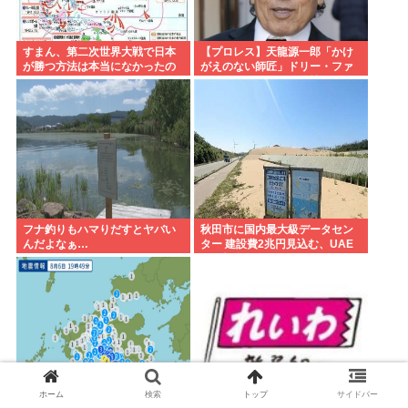
すまん、第二次世界大戦で日本
【プロレス】天龍源一郎「かけ
が勝つ方法は本当になかったの
がえのない師匠」ドリー・ファ
か？
ンク・ジュニアさん追悼
フナ釣りもハマりだすとヤバい
秋田市に国内最大級データセン
んだよなぁ…
ター 建設費2兆円見込む、UAE
など投資
ホーム
検索
トップ
サイドバー