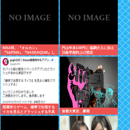
が！復活させる方法教えろ
NISA民、『オルカン』
円は年末149円に 協調介入に加え
『S&P500』『NASDAQ100』し
日銀早期利上げ想定
か買わない
部屋作りゲーム、確率で出現する
首都大東京、豪雨
イカを見るとクラッシュする不具
合が発生