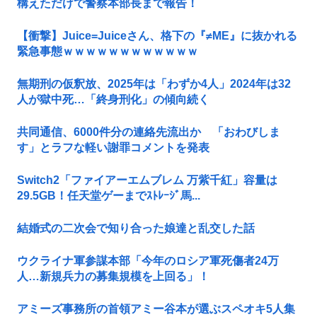
構えただけで警察本部長まで報告！
【衝撃】Juice=Juiceさん、格下の『≠ME』に抜かれる
緊急事態ｗｗｗｗｗｗｗｗｗｗｗｗ
無期刑の仮釈放、2025年は「わずか4人」2024年は32
人が獄中死…「終身刑化」の傾向続く
共同通信、6000件分の連絡先流出か 「おわびしま
す」とラフな軽い謝罪コメントを発表
Switch2「ファイアーエムブレム 万紫千紅」容量は
29.5GB！任天堂ゲーまでｽﾄﾚｰｼﾞ馬...
結婚式の二次会で知り合った娘達と乱交した話
ウクライナ軍参謀本部「今年のロシア軍死傷者24万
人…新規兵力の募集規模を上回る」！
アミーズ事務所の首領アミー谷本が選ぶスペオキ5人集