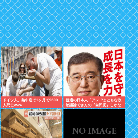
ドイツ人、熱中症で1ヶ月で9600
普通の日本人「アレ..?まともな政
人死亡www
治議論できんの『自民党』しかな
くね？左って下品な言葉しか使え
ない のイメージ」