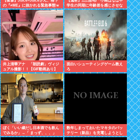
【衝撃】Juice=Juiceさん、格下
【逸材】江口紗耶「小島はなは中
の『≠ME』に抜かれる緊急事態ｗ
学生の同期に年齢差を感じさせな
ｗｗｗｗｗｗｗｗｗｗｗ
いように気を遣っているが、同期
2人は気づ
井上清華アナ 「朗読劇」ヴィジ
面白いシューティングゲーム教え
ュアル撮影！！【GIF動画あり】
ろ
ぼく「いい歳だし日本酒でも飲ん
数年しまっておいたマキタのバッ
でみるか」→「 まっず、、、」
テリー（新品）を充電しようとし
たらエラーで充電できないんだ