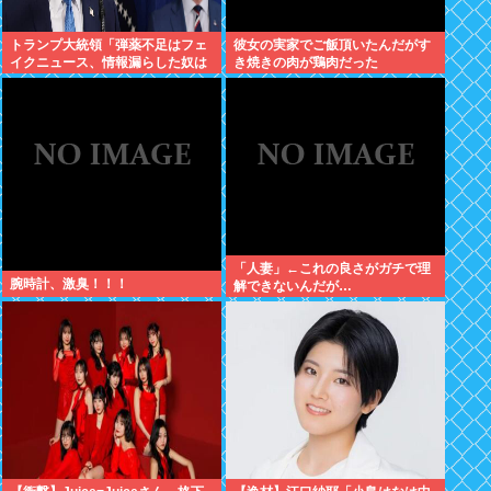
トランプ大統領「弾薬不足はフェ
彼女の実家でご飯頂いたんだがす
イクニュース、情報漏らした奴は
き焼きの肉が鶏肉だった
極刑」
「人妻」←これの良さがガチで理
腕時計、激臭！！！
解できないんだが…