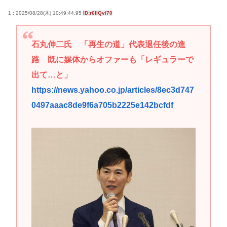
1 : 2025/08/28(木) 10:49:44.95
ID:r6IIQvi70
石丸伸二氏 「再生の道」代表退任後の進
路 既に媒体からオファーも「レギュラーで
出て…と」
https://news.yahoo.co.jp/articles/8ec3d747
0497aaac8de9f6a705b2225e142bcfdf