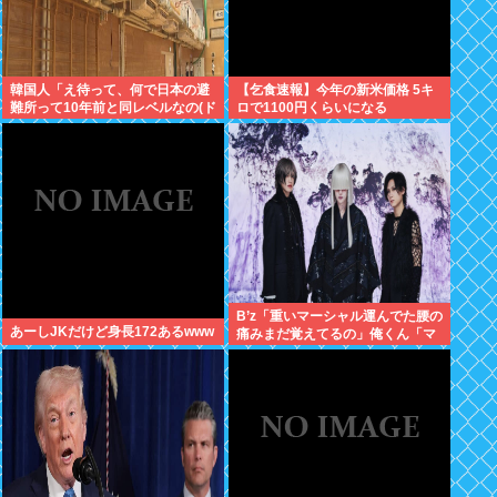
韓国人「え待って、何で日本の避
【乞食速報】今年の新米価格 5キ
難所って10年前と同レベルなの(ド
ロで1100円くらいになる
ン引き
B’z「重いマーシャル運んでた腰の
あーしJKだけど身長172あるwww
痛みまだ覚えてるの」俺くん「マ
ーシャルって何？ 」