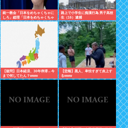
統一教会「日本をめちゃくちゃに
路上で小学生に痴漢行為 男子高校
しろ」総理「日本をめちゃくちゃ
生（16）逮捕
にします」愛国者「総理に反対す
るやつは反日！」 これなに？
【疑問】日本経済、30年停滞←今
【悲報】黒人、卑怯すぎて炎上す
まで何してたん？www
るwww