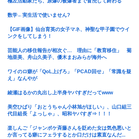
極左活動家たち、原爆の被爆者まで冒涜して終わる
数学←実生活で使いません?
【GIF画像】仙台育英の女子マネ、神聖な甲子園でウイ
ンクをしてしまう！
芸能人の移住報告が相次ぐ… 理由に「教育移住」 菊
地亜美、舟山久美子、優木まおみらが海外へ
ワイのロ癖が「QoL上げろ」「PCAD回せ」「常識を疑
え」なんやが
綾瀬はるかの丸出し上半身ヤバすぎだってwww
美空ひばり「おとうちゃん小林旭がほしい」、山口組三
代目組長「よっしゃ」、昭和ヤバすぎ⇒！！！
楽しんご「ジャンポケ斉藤さんを貶めた女は気色悪いと
か言ってる癖にフェラするとか口だけは素直なんだ...