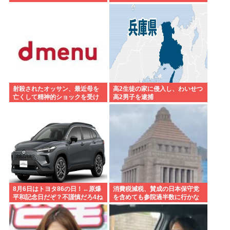
射殺されたオッサン、最近母を
高2生徒の家に侵入し、わいせつ
亡くして精神的ショックを受け
高2男子を逮捕
ていたと判明
8月6日はトヨタ86の日！←原爆
消費税減税、賛成の日本保守党
平和記念日だぞ？不謹慎だろ4ね
を含めても参院過半数に行かな
や車カス
い模様 野党は一斉に批判し神谷
「天下の愚策」 おや、チみ？