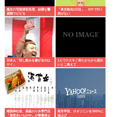
魔女の宅急便初見僕、結構な鬱
「東京観光2日目」、ガチで行く
展開でビビる
所がない
日本人「回し飲みを嫌がるのは
1人でススキノ来たからから面白
ゲイ」
いとこ教えて
靖国神社前、高級のり弁専門店
高市早苗、ロキソニンを300%に
「海苔弁いちのや」が事業停止
値上げ