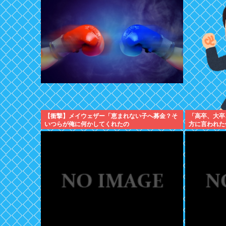
【衝撃】メイウェザー「恵まれない子へ募金？そ
「高卒、大卒
いつらが俺に何かしてくれたの
方に言われた修
か・・・・・・？」⇒！！！