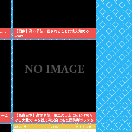
た。」
【画像】高市早苗、殺されることに怯え始める
www
ゲーム
【高市日本】高市早苗、第二の山上にビビり散ら
かし大量のSPを従え演説台にも全面防弾ガラスを
設置