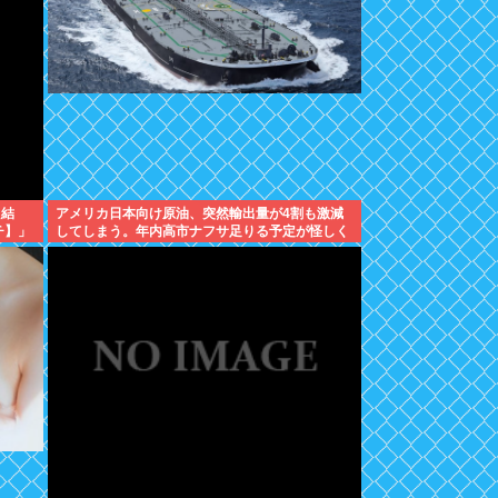
た結
アメリカ日本向け原油、突然輸出量が4割も激減
チ】」
してしまう。年内高市ナフサ足りる予定が怪しく
なりはじめる