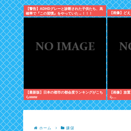
【警告】ADHDグレーと診断された子供たち、高
【画像】どえ
確率で『この習慣』をやっていた→！！！
【最新版】日本の都市の都会度ランキングがこち
【画像】放置
らwww
ら…
ホーム
嫌儲