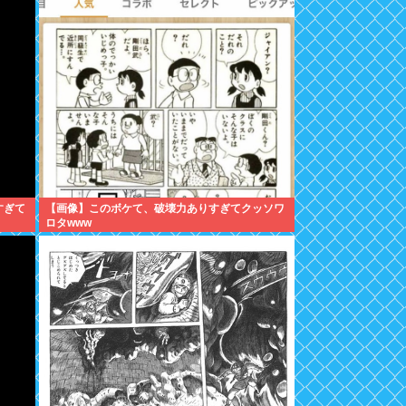
すぎて
【画像】このボケて、破壊力ありすぎてクッソワ
ロタwww