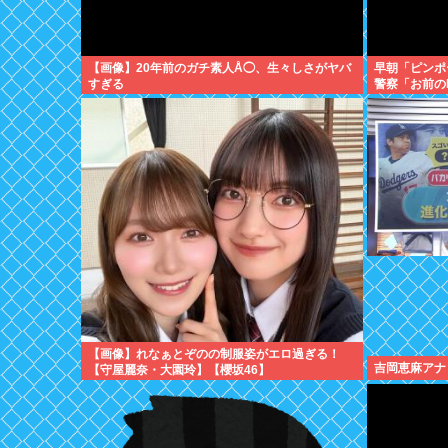
【画像】20年前のガチ素人Å◯、生々しさがヤバ
早朝「ピンポ
すぎる
警察「お前の
童搾取センタ
見、逮捕
【画像】れなぁとぞのの制服姿がエロ過ぎる！
吉岡恵麻アナ
【守屋麗奈・大園玲】【櫻坂46】