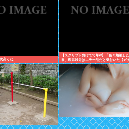
【スクリプト負けてて草w】「色々勉強し
代高くね
果、理系以外はエラー品だと気付いた【ガ
について、もっと具体的に話そうか