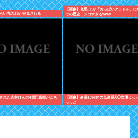
【画像】色黒JCが「おっぱいグラドル」に
らい乳のJSが発見される
での歴史、シコすぎるwww
された志村けんの4億円豪邸がこち
【画像】身長136cmの低身長Å◯女優えっ
っっど