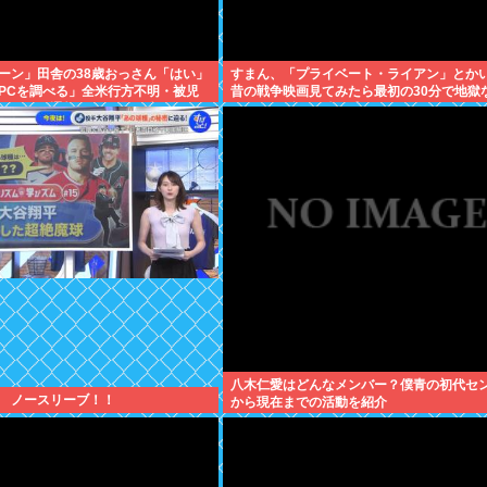
ーン」田舎の38歳おっさん「はい」
すまん、「プライベート・ライアン」とか
PCを調べる」全米行方不明・被児
昔の戦争映画見てみたら最初の30分で地獄
ーからの通報により児ホ゜画像を発
が…これずっと続く感じ？
八木仁愛はどんなメンバー？僕青の初代セ
 ノースリーブ！！
から現在までの活動を紹介