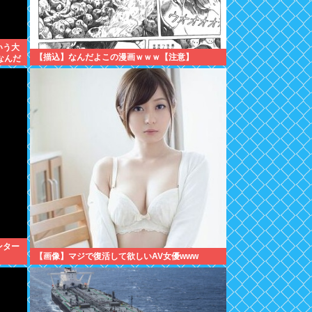
いう大
【描込】なんだよこの漫画ｗｗｗ【注意】
なんだ
ンター
【画像】マジで復活して欲しいAV女優www