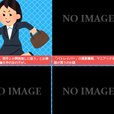
、院卒とか関係無しに扱う」とお偉
「パトレイバー」の最新書籍、マニアック
士卒の女の子が...
誰が買うのか謎