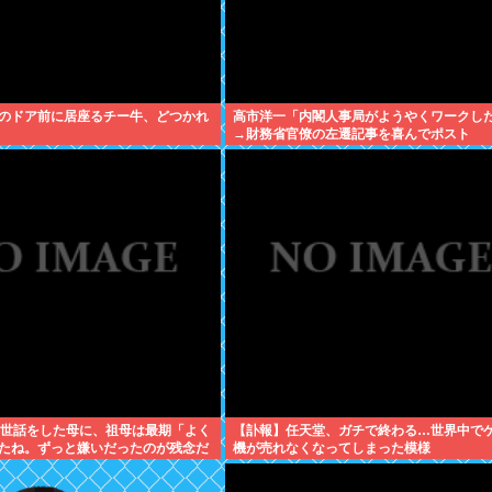
のドア前に居座るチー牛、どつかれ
高市洋一「内閣人事局がようやくワークし
→財務省官僚の左遷記事を喜んでポスト
年世話をした母に、祖母は最期「よく
【訃報】任天堂、ガチで終わる…世界中で
たね。ずっと嫌いだったのが残念だ
機が売れなくなってしまった模様
死んだ