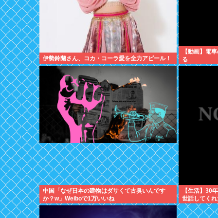
【動画】電車
伊勢鈴蘭さん、コカ・コーラ愛を全力アピール！
る
中国「なぜ日本の建物はダサくて古臭いんです
【生活】30
か？w」Weiboで1万いいね
世話してくれ
よ」と言って