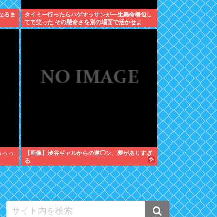
なるま
タイミー行ったらハゲオッサンが一生懸命梱包し
てて笑った その懸命さを別の場面で活かせよ
っっっ
【画像】渋谷ギャルからの逆◯ン、夢がありすぎ
る