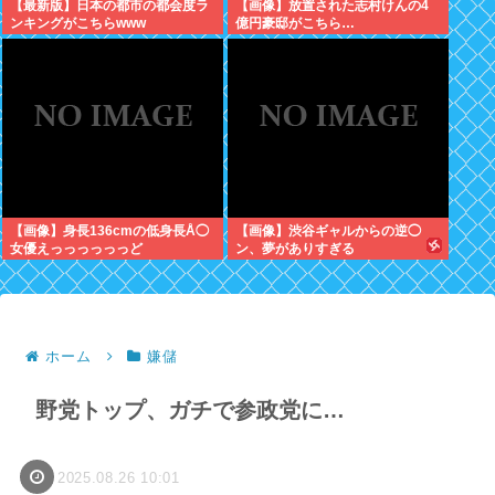
【最新版】日本の都市の都会度ラ
【画像】放置された志村けんの4
ンキングがこちらwww
億円豪邸がこちら…
【画像】身長136cmの低身長Å◯
【画像】渋谷ギャルからの逆◯
女優えっっっっっっど
ン、夢がありすぎる
ホーム
嫌儲
野党トップ、ガチで参政党に…
2025.08.26 10:01