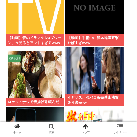
【動画】昔のドラマのレ●プシー
【動画】手術中に熊本地震直撃
ン、今見るとアウトすぎるwww
やばすぎwww
イギリス、タバコ販売禁止法案
ロケットナウで唐揚げ丼頼んだ
を可決www
ホーム
検索
トップ
サイドバー