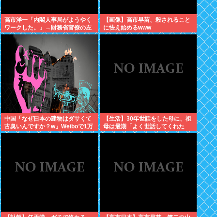
高市洋一「内閣人事局がようやく
【画像】高市早苗、殺されること
ワークした。」→財務省官僚の左
に怯え始めるwww
遷記事を喜んでポスト
中国「なぜ日本の建物はダサくて
【生活】30年世話をした母に、祖
古臭いんですか？w」Weiboで1万
母は最期「よく世話してくれた
いいね
ね。ずっと嫌いだったのが残念だ
よ」と言って死んだ