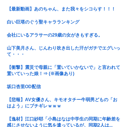
【最新動画】あのちゃん、また我々をシコらす！！！
白い巨塔のぐう聖キャラランキング
会社にいるアラサーの29歳の女がきもすぎる。
山下美月さん、じんわり吹き出した汗がガチでエグいっ
て・・・
【衝撃】震災で母親に「置いていかないで」と言われて
置いていった娘！⇒ (※画像あり)
坂口杏里OD配信
【悲報】AV女優さん、キモオタチー牛弱男どもの「お
はよう」にブチギレｗｗｗ
【逸材】江口紗耶「小島はなは中学生の同期に年齢差を
感じさせないように気を遣っているが、同期2人は...