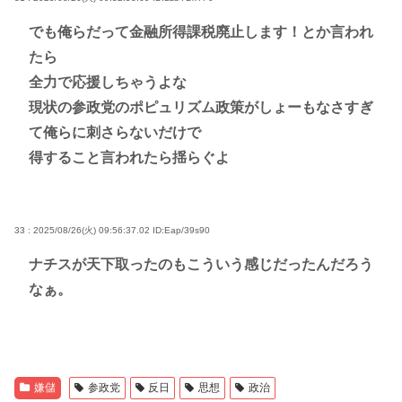
でも俺らだって金融所得課税廃止します！とか言われ
たら
全力で応援しちゃうよな
現状の参政党のポピュリズム政策がしょーもなさすぎ
て俺らに刺さらないだけで
得すること言われたら揺らぐよ
33 : 2025/08/26(火) 09:56:37.02
ID:Eap/39s90
ナチスが天下取ったのもこういう感じだったんだろう
なぁ。
嫌儲
参政党
反日
思想
政治