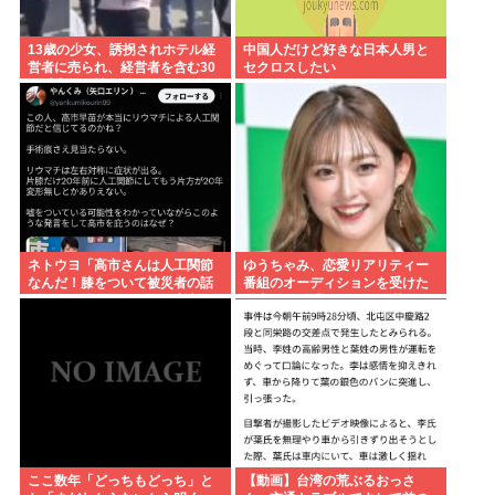
13歳の少女、誘拐されホテル経
中国人だけど好きな日本人男と
営者に売られ、経営者を含む30
セクロスしたい
人以上から性的暴行。怒った群
集が折檻(動画有)。ホテルはブル
ドーザーで撤去
ネトウヨ「高市さんは人工関節
ゆうちゃみ、恋愛リアリティー
なんだ！膝をついて被災者の話
番組のオーディションを受けた
聞くとか拷問だろ！」⇒高市の
過去を激白「10回くらい落ちて
膝に人工関節の手術痕が見当た
るんです」
らない
ここ数年「どっちもどっち」と
【動画】台湾の荒ぶるおっさ