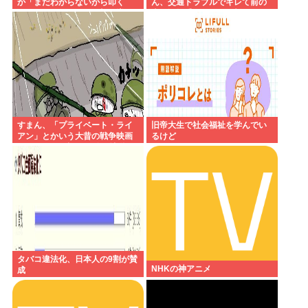
か「まだわからないから叩く
ん、交通トラブルでキレて前の
な」とかゆうチキン野郎が増え
車の運転手をナイフで斬りつけ
たけどどっから来たの？(´・ω・
るも壮絶な返り討ちにあう
`)
すまん、「プライベート・ライ
旧帝大生で社会福祉を学んでい
アン」とかいう大昔の戦争映画
るけど
見てみたら最初の30分で地獄な
んだが…これずっと続く感じ？
タバコ違法化、日本人の9割が賛
NHKの神アニメ
成