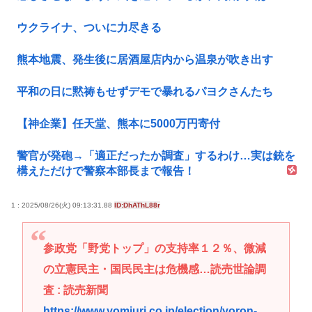
ウクライナ、ついに力尽きる
熊本地震、発生後に居酒屋店内から温泉が吹き出す
平和の日に黙祷もせずデモで暴れるパヨクさんたち
【神企業】任天堂、熊本に5000万円寄付
警官が発砲→「適正だったか調査」するわけ…実は銃を
構えただけで警察本部長まで報告！
1 : 2025/08/26(火) 09:13:31.88
ID:DhAThL88r
参政党「野党トップ」の支持率１２％、微減
の立憲民主・国民民主は危機感…読売世論調
査 : 読売新聞
https://www.yomiuri.co.jp/election/yoron-