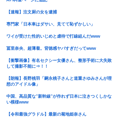
【速報】注文厨の女を逮捕
専門家「日本車はダサい、見てて恥ずかしい」
ワイが受けた性的いじめと虐待で打線組んだwww
冨里奈央、超薄着。背徳感ヤバすぎだってwww
【衝撃画像】有名セクシー女優さん、整形手術に大失敗
して撮影不能に⇒！！
【朗報】長野桃羽「嗣永桃子さんと道重さゆみさんが理
想のアイドル像」
中国、高品質な”新幹線”が作れず日本に泣きつくしかな
い模様www
【令和最強グラドル】最新の菊地姫奈さん