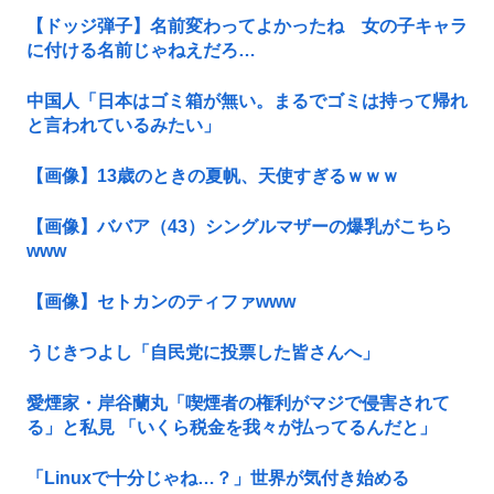
【ドッジ弾子】名前変わってよかったね 女の子キャラ
に付ける名前じゃねえだろ…
中国人「日本はゴミ箱が無い。まるでゴミは持って帰れ
と言われているみたい」
【画像】13歳のときの夏帆、天使すぎるｗｗｗ
【画像】ババア（43）シングルマザーの爆乳がこちら
www
【画像】セトカンのティファwww
うじきつよし「自民党に投票した皆さんへ」
愛煙家・岸谷蘭丸「喫煙者の権利がマジで侵害されて
る」と私見 「いくら税金を我々が払ってるんだと」
「Linuxで十分じゃね…？」世界が気付き始める