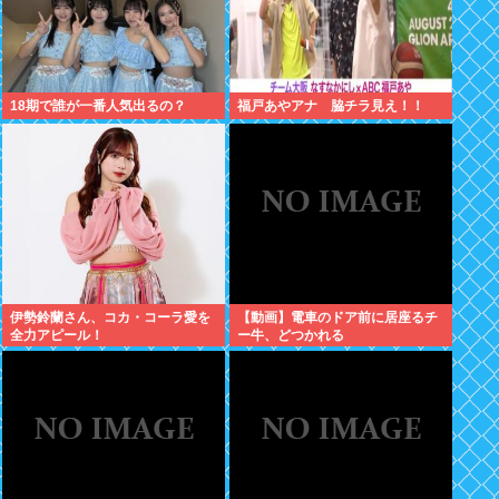
18期で誰が一番人気出るの？
福戸あやアナ 脇チラ見え！！
伊勢鈴蘭さん、コカ・コーラ愛を
【動画】電車のドア前に居座るチ
全力アピール！
ー牛、どつかれる