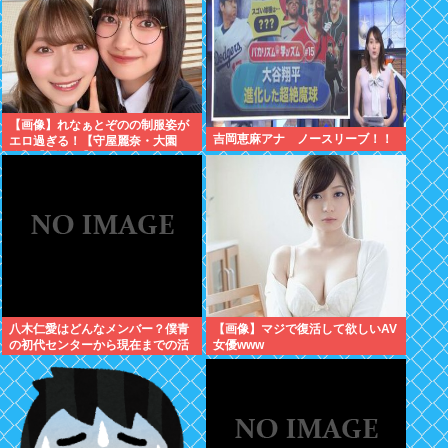
【画像】れなぁとぞのの制服姿が
吉岡恵麻アナ ノースリーブ！！
エロ過ぎる！【守屋麗奈・大園
玲】【櫻坂46】
八木仁愛はどんなメンバー？僕青
【画像】マジで復活して欲しいAV
の初代センターから現在までの活
女優www
動を紹介