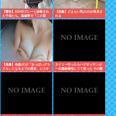
【警告】ADHDグレーと診断され
【画像】どえらい乳のJSが発見さ
た子供たち、高確率で『この習
れる
慣』をやっていた→！！！
【画像】色黒JCが「おっぱいグラ
タイミー行ったらハゲオッサンが
ドル」になるまでの歴史、シコす
一生懸命梱包してて笑った その懸
ぎるwww
命さを別の場面で活かせよ