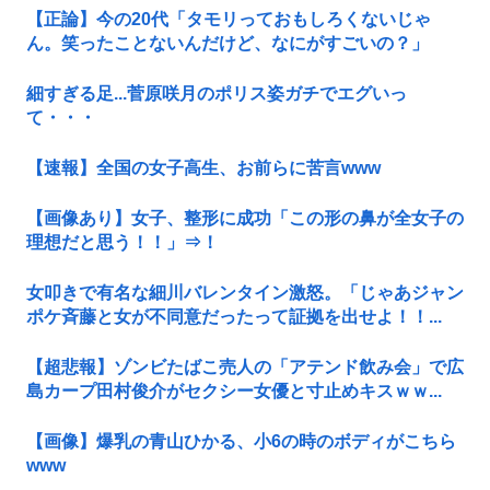
【正論】今の20代「タモリっておもしろくないじゃ
ん。笑ったことないんだけど、なにがすごいの？」
細すぎる足...菅原咲月のポリス姿ガチでエグいっ
て・・・
【速報】全国の女子高生、お前らに苦言www
【画像あり】女子、整形に成功「この形の鼻が全女子の
理想だと思う！！」⇒！
女叩きで有名な細川バレンタイン激怒。「じゃあジャン
ポケ斉藤と女が不同意だったって証拠を出せよ！！...
【超悲報】ゾンビたばこ売人の「アテンド飲み会」で広
島カープ田村俊介がセクシー女優と寸止めキスｗｗ...
【画像】爆乳の青山ひかる、小6の時のボディがこちら
www