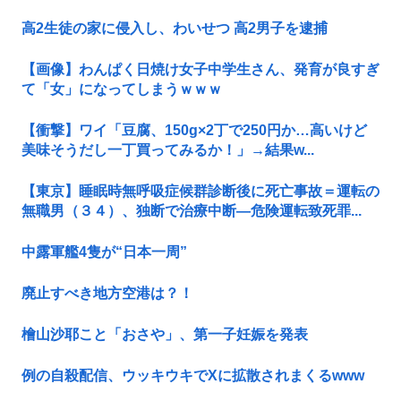
高2生徒の家に侵入し、わいせつ 高2男子を逮捕
【画像】わんぱく日焼け女子中学生さん、発育が良すぎ
て「女」になってしまうｗｗｗ
【衝撃】ワイ「豆腐、150g×2丁で250円か…高いけど
美味そうだし一丁買ってみるか！」→結果w...
【東京】睡眠時無呼吸症候群診断後に死亡事故＝運転の
無職男（３４）、独断で治療中断―危険運転致死罪...
中露軍艦4隻が“日本一周”
廃止すべき地方空港は？！
檜山沙耶こと「おさや」、第一子妊娠を発表
例の自殺配信、ウッキウキでXに拡散されまくるwww