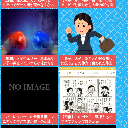
【訃報】任天堂、ガチで終わる…
【高市日本】高市早苗、第二の山
世界中でゲーム機が売れなくなっ
上にビビり散らかし大量のSPを従
てしまった模様
え演説台にも全面防弾ガラスを設
置
【衝撃】メイウェザー「恵まれな
「高卒、大卒、院卒とか関係無し
い子へ募金？そいつらが俺に何か
に扱う」とお偉方に言われた修士
してくれたのか・・・・・・？」
卒の女の子が...
⇒！！！
「パトレイバー」の最新書籍、マ
【画像】このボケて、破壊力あり
ニアックすぎて誰が買うのか謎
すぎてクッソワロタwww