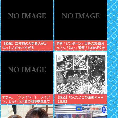
【画像】20年前のガチ素人Å◯、
早朝「ピンポーン」田舎の38歳お
生々しさがヤバすぎる
っさん「はい」警察「お前のPCを
調べる」全米行方不明・被児童搾
取センターからの通報により児
ホ゜画像を発見、逮捕
すまん、「プライベート・ライア
【描込】なんだよこの漫画ｗｗｗ
ン」とかいう大昔の戦争映画見て
【注意】
みたら最初の30分で地獄なんだ
が…これずっと続く感じ？