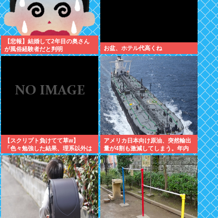
【悲報】結婚して2年目の奥さん
お盆、ホテル代高くね
が風俗経験者だと判明
【スクリプト負けてて草w】
アメリカ日本向け原油、突然輸出
「色々勉強した結果、理系以外は
量が4割も激減してしまう。年内
エラー品だと気付いた【ガチ】」
高市ナフサ足りる予定が怪しくな
について、もっと具体的に話そう
りはじめる
か