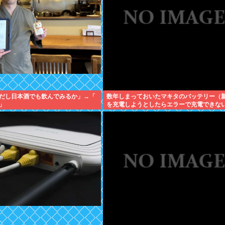
だし日本酒でも飲んでみるか」→「
数年しまっておいたマキタのバッテリー（
」
を充電しようとしたらエラーで充電できな
が！復活させる方法教えろ