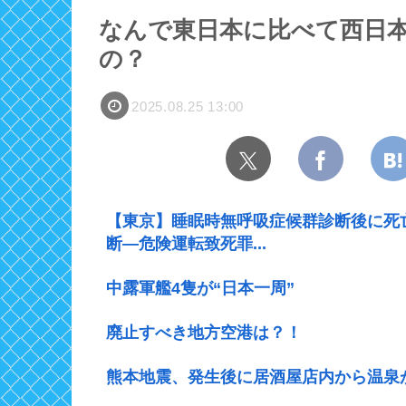
なんで東日本に比べて西日
の？
2025.08.25 13:00
【東京】睡眠時無呼吸症候群診断後に死
断―危険運転致死罪...
中露軍艦4隻が“日本一周”
廃止すべき地方空港は？！
熊本地震、発生後に居酒屋店内から温泉