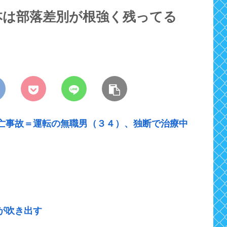
本は部落差別が根強く残ってる
亡事故＝運転の無職男（３４）、独断で治療中
が吹き出す