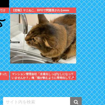
てけ
【悲報】ヤニねこ、BPOで問題視されるwww
持った
マンション管理会社「水道出しっぱなしになって
いませんか？」俺「猫が飲むように常時出してま
すよ」⇒結果ｗ