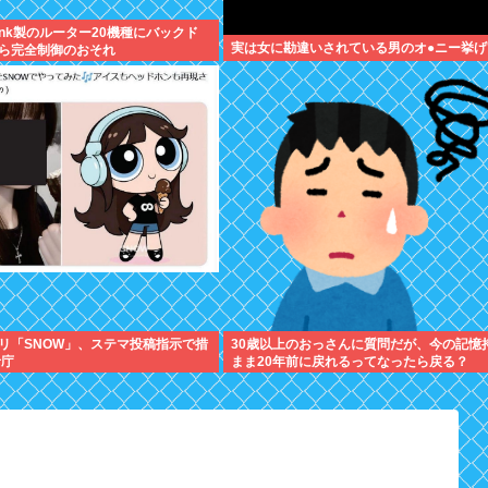
link製のルーター20機種にバックド
実は女に勘違いされている男のオ●ニー挙げ
ら完全制御のおそれ
リ「SNOW」、ステマ投稿指示で措
30歳以上のおっさんに質問だが、今の記憶
者庁
まま20年前に戻れるってなったら戻る？