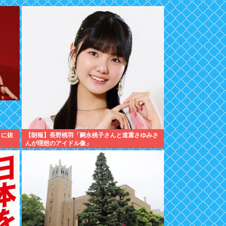
』に抜
【朗報】長野桃羽「嗣永桃子さんと道重さゆみさ
んが理想のアイドル像」