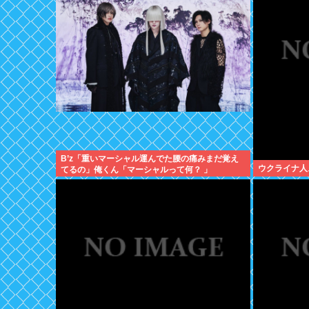
B’z「重いマーシャル運んでた腰の痛みまだ覚え
ウクライナ人
てるの」俺くん「マーシャルって何？ 」