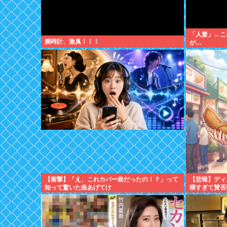
「人妻」←こ
腕時計、激臭！！！
が…
【衝撃】「え、これカバー曲だったの！？」って
【悲報】ディ
知って驚いた曲あげてけ
猥すぎて賛否