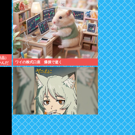
新品）
ワイの株式口座 爆損で逝く
いんだ