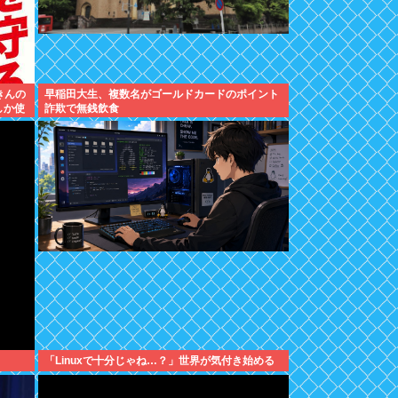
きんの
早稲田大生、複数名がゴールドカードのポイント
しか使
詐欺で無銭飲食
「Linuxで十分じゃね…？」世界が気付き始める