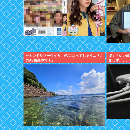
セカンドサマーウイカ、AVになってしまう…「こ
ぼく「いい歳
のAV最高やで！」
まっず、、、