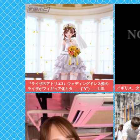
『ライザのアトリエ3』ウェディングドレス姿の
イギリス、タ
ライザがフィギュア化キタ───(ﾟ∀ﾟ)───!!!!!