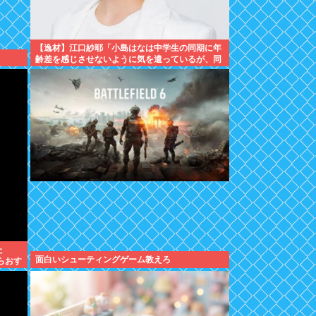
【逸材】江口紗耶「小島はなは中学生の同期に年
齢差を感じさせないように気を遣っているが、同
期2人は気づ
た
面白いシューティングゲーム教えろ
らおす
かし