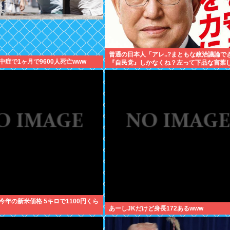
普通の日本人「アレ..?まともな政治議論で
症で1ヶ月で9600人死亡www
『自民党』しかなくね？左って下品な言葉
えない のイメージ」
今年の新米価格 5キロで1100円くら
あーしJKだけど身長172あるwww