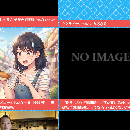
れの良さがガチで理解できないんだ
ウクライナ、ついに力尽きる
ズニーのおいなり巻（600円）、卑
【驚愕】名作『無職転生』凄い事に気付い
両論www
www『無職転生』ってなろうっぽくないか
すめって言われたから見たのだけど…もし
て…