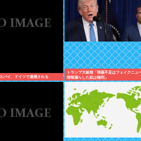
トランプ大統領「弾薬不足はフェイクニュ
スパイ、ドイツで逮捕される
情報漏らした奴は極刑」