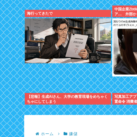
中国企業Zbt
海行ってきたで
ア… 外部か
【悲報】生成AIさん、大学の教育現場をめちゃく
写真加工アプ
ちゃにしてしまう
置命令 消費
ホーム
嫌儲