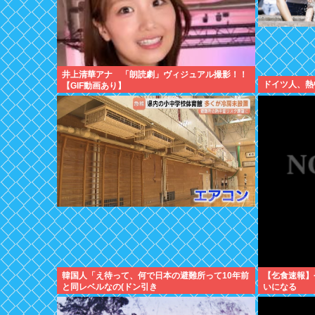
井上清華アナ 「朗読劇」ヴィジュアル撮影！！
ドイツ人、熱中
【GIF動画あり】
韓国人「え待って、何で日本の避難所って10年前
【乞食速報】
と同レベルなの(ドン引き
いになる