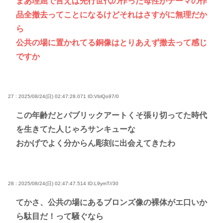
まあ理屈で言えば先行世代の作った母性がテーマの作
品全撤去ってことになるけどそれはさすがに無理だか
ら
公共の場に置かれてる銅像はとりあえず撤去って感じ
ですか
27 : 2025/08/24(日) 02:47:28.071
ID:VblQo97/0
この年齢だとパブリックアートくそ張り切ってた時代
を生きてた人じゃろサンキューな
おかげでよく分からん彫刻に出会えてきたわ
28 : 2025/08/24(日) 02:47:47.514
ID:L9ymT//30
てかさ、公共の場にあるブロンズ像の裸体がエ口いか
ら駄目だ！って騒ぐなら