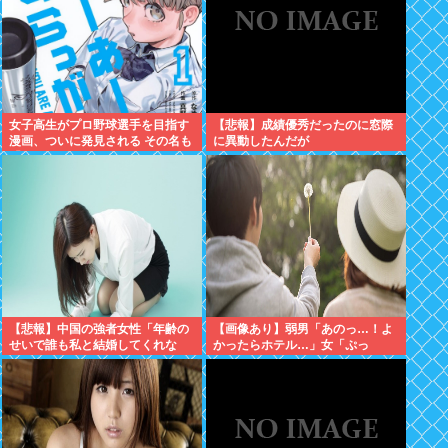
女子高生がプロ野球選手を目指す
【悲報】成績優秀だったのに窓際
漫画、ついに発見される その名も
に異動したんだが
「ゆーあーすらっがー」
【悲報】中国の強者女性「年齢の
【画像あり】弱男「あのっ…！よ
せいで誰も私と結婚してくれな
かったらホテル…」女「ぷっ
い！！」⇒ (※画像あり)
www」⇒！