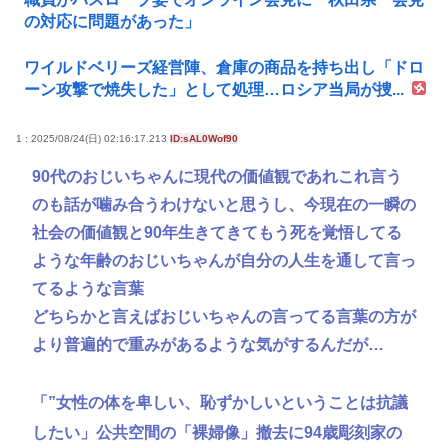
の対応に問題があった」
ワイルドベリーズ経営陣、倉庫の商品を持ち出し「ドロ
ーン攻撃で焼失した」として処理…ロシア当局が捜...
1 : 2025/08/24(日) 02:16:17.213
ID:sAL0Wof90
90代のおじいちゃんに現代の価値観であれこれ言う
のも話が噛み合うわけないと思うし、今現在の一瞬の
社会の価値観と90年生きてきてもう死を覚悟してる
ような年齢のおじいちゃんが自分の人生を通して言っ
てるような言葉
どちらかと言えばおじいちゃんの言ってる言葉の方が
より普遍的で重みがあるような気がするんだが…
「”女性の体を卑しい、恥ずかしいということは抗議
したい」公共空間の「裸婦像」撤去に94歳彫刻家の