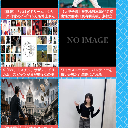
【訃報】「おはぎドリーム」シリ
【大甲子園】被災地熊本県が涙 初
ーズ 作家の(*´ω`*)うんち博士さん
出場の熊本代表有明高校、京都立
死去 64歳
命館に9回裏2アウトから逆転勝利
X「B’z、ミスチル、サザン、ドリ
ワイのスニーカー、パンティーを
カム、スピッツがまだ現役なの凄
履いた靴とか馬鹿にされる
いよな。今の歌手が30年後にやれ
てるだろうか？」