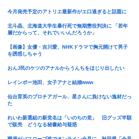
今月発売予定のアトリエ最新作がエ口過ぎると話題に
北斗晶、北海道大学生暴行死で無期懲役判決に 「若年
層だからって、それでいいんだろうか」
【画像】女優・吉川愛、NHKドラマで胸元開けて男子
を誘惑しちゃう
おんJ民のケツのアナルからうんちをほじり出したい
レインボー池田、女子アナと結婚www
仙台育英のプロチアガール、星さんに負けない逸材だっ
た
れいわ新選組の新党名は「いのちの党」 旧グッズ半額
で販売 どうなる秘書給与疑惑
職員がバスローブ姿でオンライン会見に 秋田県「会見