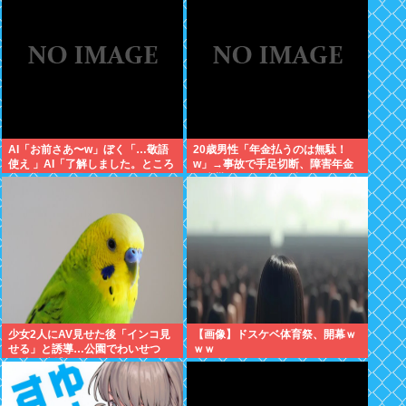
想:+4.2%、9月利下げか
AI「お前さあ〜w」ぼく「…敬語
20歳男性「年金払うのは無駄！
使え 」AI「了解しました。ところ
w」→事故で手足切断、障害年金
でお前はどう思いますか？」 これ
一生貰えないと知り泣く
少女2人にAV見せた後「インコ見
【画像】ドスケベ体育祭、開幕ｗ
せる」と誘導…公園でわいせつ
ｗｗ
75歳男逮捕