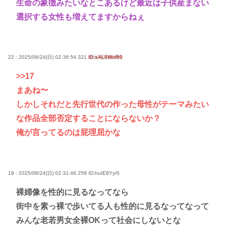
生命の象徴みたいなとこあるけど最近は子供産まない
選択する女性も増えてますからねぇ
22 : 2025/08/24(日) 02:36:54.321
ID:sAL0Wof90
>>17
まあね〜
しかしそれだと先行世代の作った母性がテーマみたい
な作品全部否定することにならないか？
俺が言ってるのは屁理屈かな
19 : 2025/08/24(日) 02:31:46.258
ID:huIE8Yy/0
裸婦像を性的に見るなってなら
街中を素っ裸で歩いてる人も性的に見るなってなって
みんな老若男女全裸OKって社会にしないとな