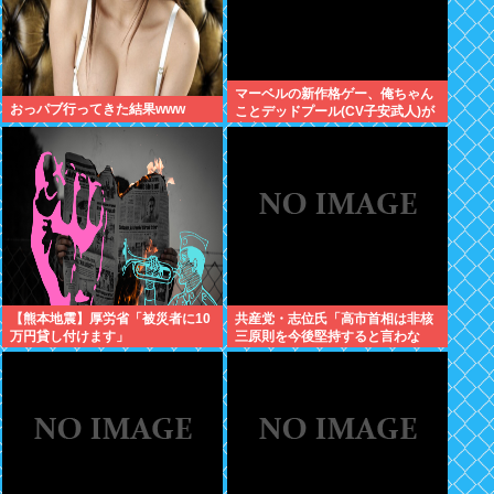
マーベルの新作格ゲー、俺ちゃん
おっパブ行ってきた結果www
ことデッドプール(CV子安武人)が
安定のやりたい放題で話題に
【熊本地震】厚労省「被災者に10
共産党・志位氏「高市首相は非核
万円貸し付けます」
三原則を今後堅持すると言わな
い！」