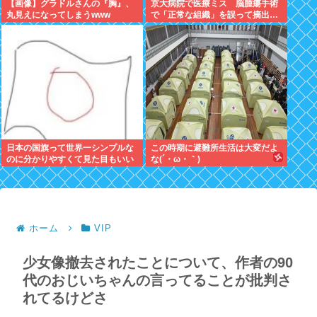
【画像】グラドルさんの『胸』、
京大病院で医療ミス 脳腫瘍手術
丸見えになってしまうwww
で「正常な組織」を誤って摘出…
日本の国旗って世界一シンプルな
この時期に避難所生活は大変だよ
のに分かりやすくて見た目もいい
な(´・ω・｀)
よな
ホーム
VIP
少女像撤去されたことについて、作者の90
代のおじいちゃんの言ってることが批判さ
れてるけどさ