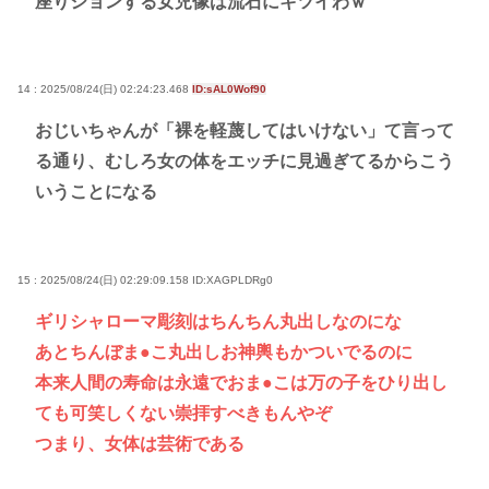
座りションする女児像は流石にキツイわｗ
14 : 2025/08/24(日) 02:24:23.468
ID:sAL0Wof90
おじいちゃんが「裸を軽蔑してはいけない」て言って
る通り、むしろ女の体をエッチに見過ぎてるからこう
いうことになる
15 : 2025/08/24(日) 02:29:09.158
ID:XAGPLDRg0
ギリシャローマ彫刻はちんちん丸出しなのにな
あとちんぼま●こ丸出しお神輿もかついでるのに
本来人間の寿命は永遠でおま●こは万の子をひり出し
ても可笑しくない崇拝すべきもんやぞ
つまり、女体は芸術である