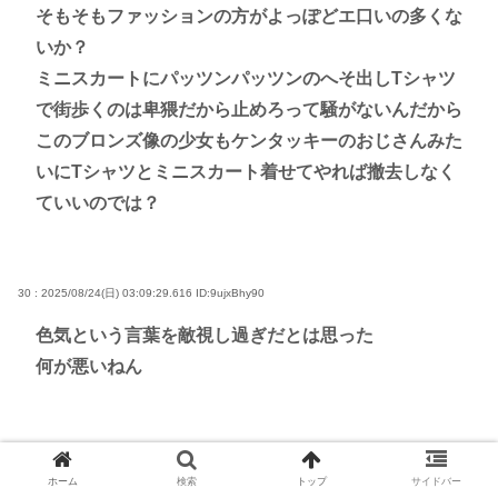
そもそもファッションの方がよっぽどエ口いの多くな
いか？
ミニスカートにパッツンパッツンのへそ出しTシャツ
で街歩くのは卑猥だから止めろって騒がないんだから
このブロンズ像の少女もケンタッキーのおじさんみた
いにTシャツとミニスカート着せてやれば撤去しなく
ていいのでは？
30 : 2025/08/24(日) 03:09:29.616
ID:9ujxBhy90
色気という言葉を敵視し過ぎだとは思った
何が悪いねん
ホーム
検索
トップ
サイドバー
VIP
ニュース
ポリコレ
思想
炎上