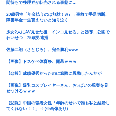
間待ちで整理券が転売される事態に…
20歳男性「年金払うのは無駄！w」→事故で手足切断、
障害年金一生貰えないと知り泣く
少女2人にAV見せた後「インコ見せる」と誘導…公園で
わいせつ 75歳男逮捕
佐藤二朗（さとじろ）、完全勝利www
【画像】ドスケベ体育祭、開幕ｗｗｗ
【悲報】成績優秀だったのに窓際に異動したんだが
【画像】爆乳コスプレイヤーさん、お○ぱいの現実を見
せつけるｗｗｗ
【悲報】中国の強者女性「年齢のせいで誰も私と結婚し
てくれない！！」⇒ (※画像あり)