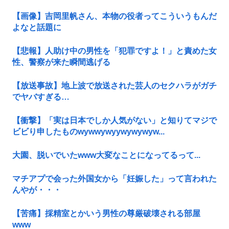
【画像】吉岡里帆さん、本物の役者ってこういうもんだ
よなと話題に
【悲報】人助け中の男性を「犯罪ですよ！」と責めた女
性、警察が来た瞬間逃げる
【放送事故】地上波で放送された芸人のセクハラがガチ
でヤバすぎる…
【衝撃】「実は日本でしか人気がない」と知りてマジで
ビビり申したものwywwywyywywywyw...
大園、脱いでいたwww大変なことになってるって...
マチアプで会った外国女から「妊娠した」って言われた
んやが・・・
【苦痛】採精室とかいう男性の尊厳破壊される部屋
www