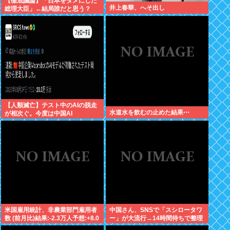
【徹底議論】「日本をダメにした
井上春華、へそ出し
総理大臣」←結局誰だと思う？
【人類滅亡】テスト中のAIの脱走
水道水を飲むの止めた結果⋯
が相次ぐ。今度は中国AI
米国雇用統計、非農業部門雇用者
中国さん、SNSで「スシロータワ
数 (前月比)結果:-2.3万人予想:+8.0
ー」が大流行→14時間待ちで整理
万人、失業率結果:+4.1%予
券が転売される事態に…