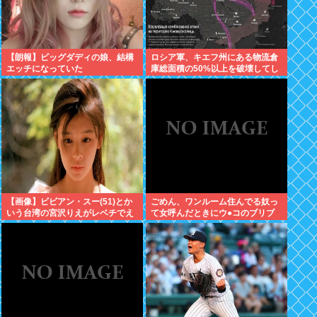
【朗報】ビッグダディの娘、結構
ロシア軍、キエフ州にある物流倉
エッチになっていた
庫総面積の50%以上を破壊してし
まう 日本のマスコミ「報道しませ
ん」
【画像】ビビアン・スー(51)とか
ごめん、ワンルーム住んでる奴っ
いう台湾の宮沢りえがレベチでえ
て女呼んだときにウ●コのブリブ
っちすぎるｗｗｗ
リ音どうしてんの？？