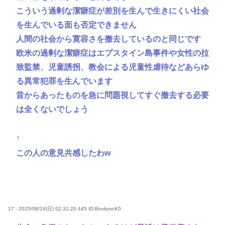
こういう過剰な潔癖症が差別を生んで生きにくい社会
を生んでいる面も否定できません
人間の社会から寛容さを撤去しているのと同じです
欧米の過剰な潔癖症はエプスタイン島事件や女性の拉
致監禁、児童誘拐、教会による児童性虐待などあらゆ
る異常犯罪を生んでいます
昔からあったものを急に問題視してすぐ撤去する必要
は全くないでしょう
↑
この人の意見共感したわw
17 : 2025/08/24(日) 02:31:20.445
ID:BnvbzvcK0