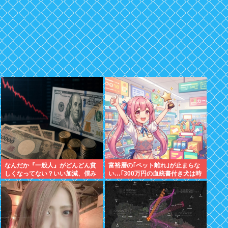
なんだか『一般人』がどんどん貧
富裕層の｢ペット離れ｣が止まらな
しくなってない？いい加減、僕み
い…｢300万円の血統書付き犬は時
たいに副業したら？週に2日休む
代遅れ｣という真のお金持ちが"向
時代は終わったんだよ
かった先"