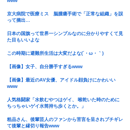
www
京大病院で医療ミス 脳腫瘍手術で「正常な組織」を誤
って摘出…
日本の国旗って世界一シンプルなのに分かりやすくて見
た目もいいよな
この時期に避難所生活は大変だよな(´・ω・｀)
【画像】女子、自分勝手すぎるwww
【画像】最近のAV女優、アイドル顔負けにかわいい
www
人気格闘家「水飲むやつはゲイ、 喉乾いた時のために
ちっちゃいゲイ水筒持ち歩くとか。」
粗品さん、後輩芸人のファンから苦言を呈されブチギレ
て後輩と縁切り報告www