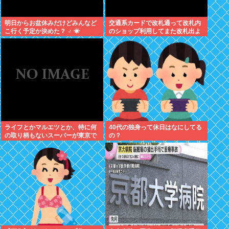
明日からお盆休みだけどみんなど
交通系カードで改札通って改札内
こ行く予定か決めた？ ‍♂ ☀
のショップ利用してまた改札出よ
うとしたら出られなくてワロタ
ライフとかマルエツとか、特に何
40代の独身って休日はなにしてる
の取り柄もないスーパーが東京で
の？
デカい顔してるの不思議だよな、
普通OK行くだろ