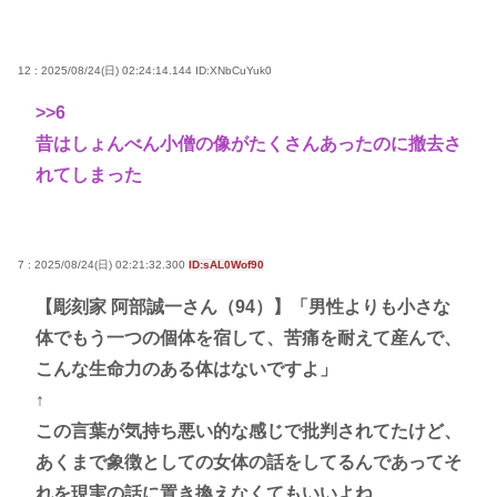
12 : 2025/08/24(日) 02:24:14.144
ID:XNbCuYuk0
>>6
昔はしょんべん小僧の像がたくさんあったのに撤去さ
れてしまった
7 : 2025/08/24(日) 02:21:32.300
ID:sAL0Wof90
【彫刻家 阿部誠一さん（94）】「男性よりも小さな
体でもう一つの個体を宿して、苦痛を耐えて産んで、
こんな生命力のある体はないですよ」
↑
この言葉が気持ち悪い的な感じで批判されてたけど、
あくまで象徴としての女体の話をしてるんであってそ
れを現実の話に置き換えなくてもいいよね