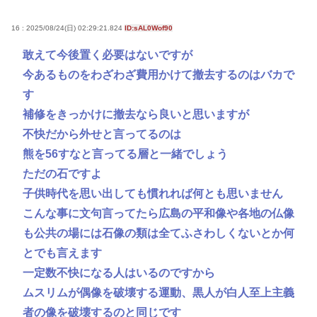
16 : 2025/08/24(日) 02:29:21.824
ID:sAL0Wof90
敢えて今後置く必要はないですが
今あるものをわざわざ費用かけて撤去するのはバカで
す
補修をきっかけに撤去なら良いと思いますが
不快だから外せと言ってるのは
熊を56すなと言ってる層と一緒でしょう
ただの石ですよ
子供時代を思い出しても慣れれば何とも思いません
こんな事に文句言ってたら広島の平和像や各地の仏像
も公共の場には石像の類は全てふさわしくないとか何
とでも言えます
一定数不快になる人はいるのですから
ムスリムが偶像を破壊する運動、黒人が白人至上主義
者の像を破壊するのと同じです