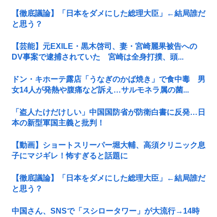
【徹底議論】「日本をダメにした総理大臣」←結局誰だ
と思う？
【芸能】元EXILE・黒木啓司、妻・宮崎麗果被告への
DV事案で逮捕されていた 宮崎は全身打撲、頭...
ドン・キホーテ露店「うなぎのかば焼き」で食中毒 男
女14人が発熱や腹痛など訴え…サルモネラ属の菌...
「盗人たけだけしい」中国国防省が防衛白書に反発…日
本の新型軍国主義と批判！
【動画】ショートスリーパー堀大輔、高須クリニック息
子にマジギレ！怖すぎると話題に
【徹底議論】「日本をダメにした総理大臣」←結局誰だ
と思う？
中国さん、SNSで「スシロータワー」が大流行→14時