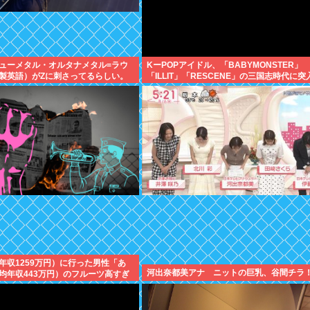
ューメタル・オルタナメタル=ラウ
KーPOPアイドル、「BABYMONSTER」
製英語）がZに刺さってるらしい。
「ILLIT」「RESCENE」の三国志時代に突
ズの頃好きだったバンドは何？
年収1259万円）に行った男性「あ
河出奈都美アナ ニットの巨乳、谷間チラ
均年収443万円）のフルーツ高すぎ