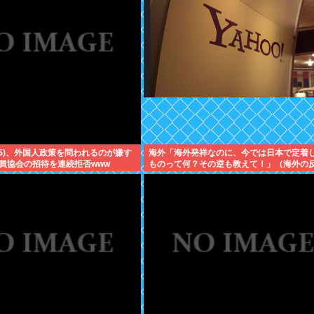
35)、外国人政策を問われるのが嫌す
海外「海外発祥なのに、今では日本で定着
員協会の招待を連続拒否www
ものって何？その逆も教えて！」（海外の