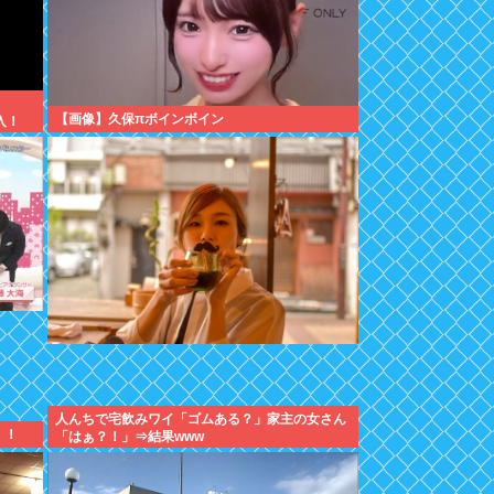
【画像】久保πボインボイン
入！
人んちで宅飲みワイ「ゴムある？」家主の女さん
！！
「はぁ？！」⇒結果www