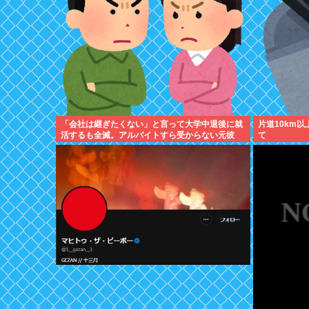
「会社は継ぎたくない」と言って大学中退後に就
片道10km
活するも全滅。アルバイトすら受からない元彼
て