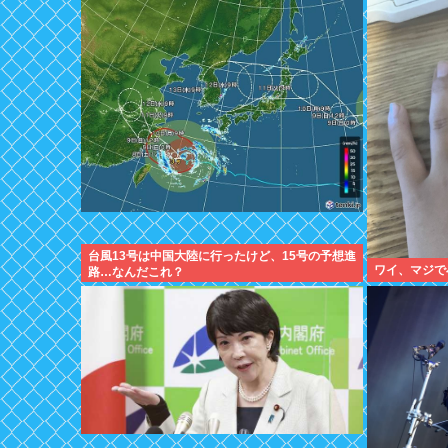
きた 」
台風13号は中国大陸に行ったけど、15号の予想進
ワイ、マジで
路…なんだこれ？