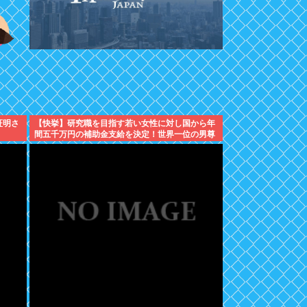
証明さ
【快挙】研究職を目指す若い女性に対し国から年
間五千万円の補助金支給を決定！世界一位の男尊
女卑国家脱出へ