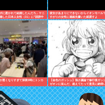
ポに惹かれて結婚したんだろ」ケニ
彼女があまりにできないからイオンモール
婚した日本人女性（31）に”誹謗中
すがりの女性に連絡先書いた紙渡すよ
が悪くなりすぎて深夜0時にトンカ
【金色のガッシュ】強さ議論で修行後ガッ
…
ゼオンに並んだ、超えてたって意見に納得
いんだけど