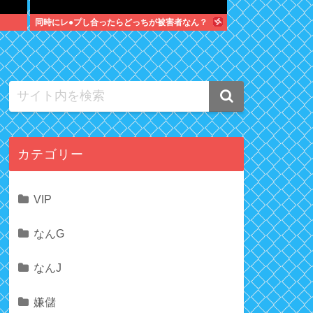
同時にレ●プし合ったらどっちが被害者なん？
カテゴリー
VIP
なんG
なんJ
嫌儲