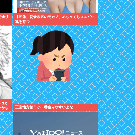
で通り
【画像】朝倉未来の元カノ、めちゃくちゃエグい
乳を持つ
シュが
正直地方都市が一番住みやすいよな
いかな