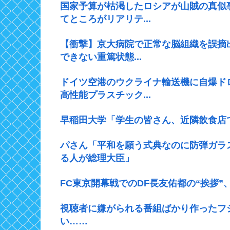
国家予算が枯渇したロシアが山賊の真似
てところがリアリテ...
【衝撃】京大病院で正常な脳組織を誤摘
できない重篤状態...
ドイツ空港のウクライナ輸送機に自爆ド
高性能プラスチック...
早稲田大学「学生の皆さん、近隣飲食店
パさん「平和を願う式典なのに防弾ガラ
る人が総理大臣」
FC東京開幕戦でのDF長友佑都の“挨拶
視聴者に嫌がられる番組ばかり作ったフ
い……