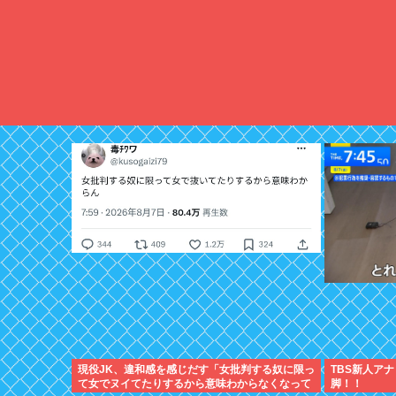
現役JK、違和感を感じだす「女批判する奴に限っ
TBS新人ア
て女でヌイてたりするから意味わからなくなって
脚！！