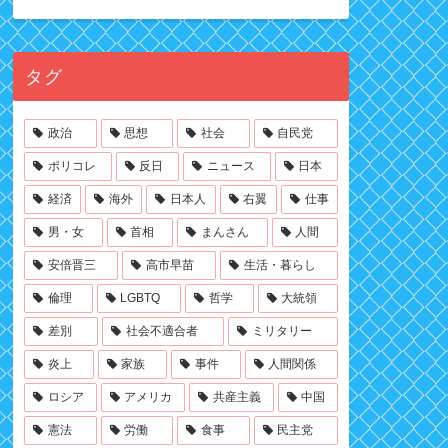
タグ
政治
思想
社会
自民党
ポリコレ
反日
ニュース
日本
経済
海外
日本人
右翼
仕事
男・女
首相
まんさん
人間
安倍晋三
高市早苗
生活・暮らし
倫理
LGBTQ
哲学
大統領
差別
社会不適合者
ミリタリー
炎上
家族
事件
人間関係
ロシア
アメリカ
共産主義
中国
憲法
労働
食事
民主党