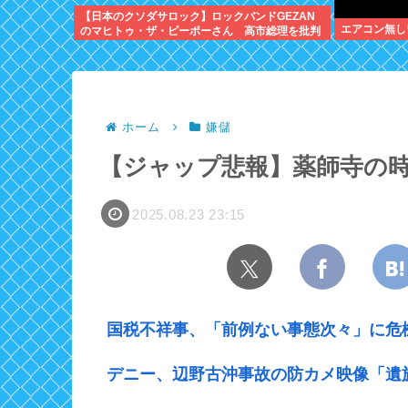
【日本のクソダサロック】ロックバンドGEZAN
エアコン無し
のマヒトゥ・ザ・ピーポーさん 高市総理を批判
し公金チューチューしながら女性に性的暴行して
いた
ホーム
嫌儲
【ジャップ悲報】薬師寺の
2025.08.23 23:15
国税不祥事、「前例ない事態次々」に危
デニー、辺野古沖事故の防カメ映像「遺