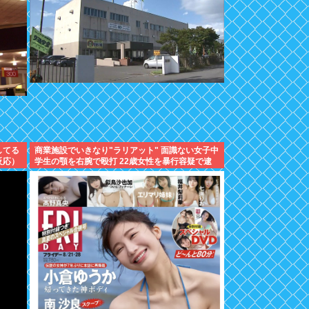
してる
商業施設でいきなり"ラリアット" 面識ない女子中
反応）
学生の顎を右腕で殴打 22歳女性を暴行容疑で逮
捕