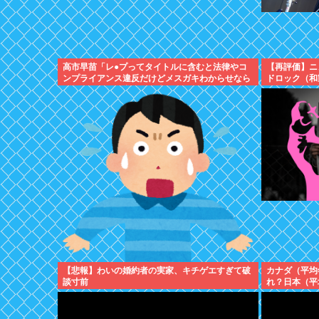
高市早苗「レ●プってタイトルに含むと法律やコ
【再評価】ニ
ンプライアンス違反だけどメスガキわからせなら
ドロック（和
問題ないわ」異常だろ日本
お前らがキッ
【悲報】わいの婚約者の実家、キチゲエすぎて破
カナダ（平均
談寸前
れ？日本（平
ない？」