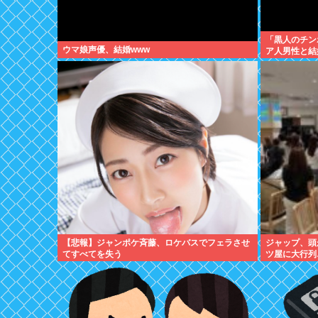
「黒人のチン
ウマ娘声優、結婚www
ア人男性と結
傷”殺到
【悲報】ジャンポケ斉藤、ロケバスでフェラさせ
ジャップ、頭
てすべてを失う
ツ屋に大行列