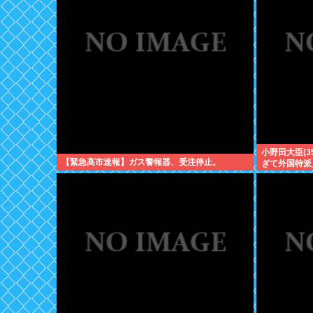
小野田大臣(
【緊急高市速報】ガス警報器、受注停止。
ぎて外国特派