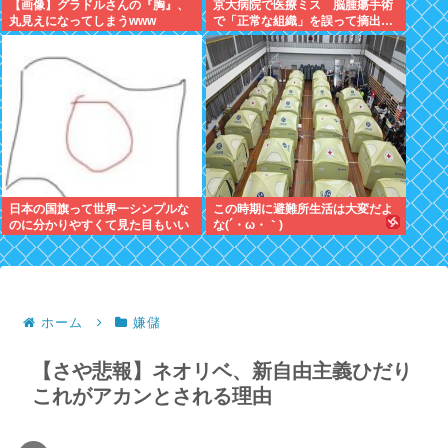
【画像】グラドルさんの『胸』、
京大病院で医療ミス 脳腫瘍手術
丸見えになってしまうwww
で「正常な組織」を誤って摘出…
日本の国旗って世界一シンプルな
この時期に避難所生活は大変だよ
のに分かりやすくて見た目もいい
な(´・ω・｀)
よな
ホーム
嫌儲
【さや悲報】ネオリベ、新自由主義ひだり
これがアカンとされる理由