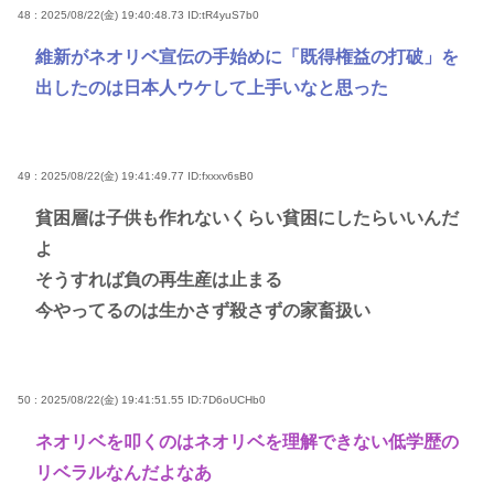
48 : 2025/08/22(金) 19:40:48.73
ID:tR4yuS7b0
維新がネオリベ宣伝の手始めに「既得権益の打破」を
出したのは日本人ウケして上手いなと思った
49 : 2025/08/22(金) 19:41:49.77
ID:fxxxv6sB0
貧困層は子供も作れないくらい貧困にしたらいいんだ
よ
そうすれば負の再生産は止まる
今やってるのは生かさず殺さずの家畜扱い
50 : 2025/08/22(金) 19:41:51.55
ID:7D6oUCHb0
ネオリベを叩くのはネオリベを理解できない低学歴の
リベラルなんだよなあ