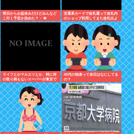
明日からお盆休みだけどみんなど
交通系カードで改札通って改札内
こ行く予定か決めた？ ‍♂ ☀
のショップ利用してまた改札出よ
うとしたら出られなくてワロタ
ライフとかマルエツとか、特に何
40代の独身って休日はなにしてる
の取り柄もないスーパーが東京で
の？
デカい顔してるの不思議だよな、
普通OK行くだろ