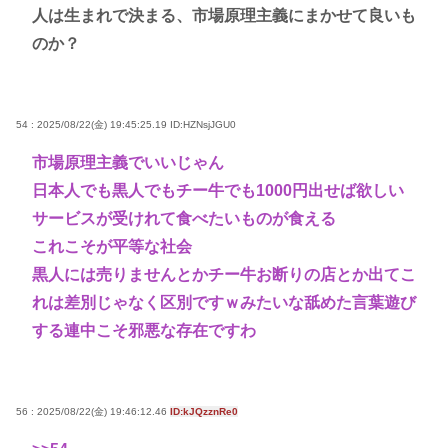
人は生まれで決まる、市場原理主義にまかせて良いも
のか？
54 : 2025/08/22(金) 19:45:25.19
ID:HZNsjJGU0
市場原理主義でいいじゃん
日本人でも黒人でもチー牛でも1000円出せば欲しい
サービスが受けれて食べたいものが食える
これこそが平等な社会
黒人には売りませんとかチー牛お断りの店とか出てこ
れは差別じゃなく区別ですｗみたいな舐めた言葉遊び
する連中こそ邪悪な存在ですわ
56 : 2025/08/22(金) 19:46:12.46
ID:kJQzznRe0