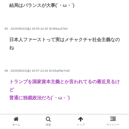
結局はバランスが大事(´・ω・`)
65 : 2025/08/22(金) 19:55:14.30
ID:tR4yuS7b0
日本人ファーストって実はメチャクチャ社会主義なの
ね
68 : 2025/08/22(金) 19:57:13.04
ID:0Sq5NeYm0
トランプを国家資本主義とか言われてるの最近見るけ
ど
普通に独裁政治だろ(´・ω・`)
69 : 2025/08/22(金) 19:57:42.71
ID:Xocp0O/l0
ホーム
検索
トップ
サイドバー