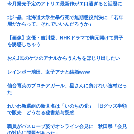
今月発売予定のアトリエ最新作がエ口過ぎると話題に
北斗晶、北海道大学生暴行死で無期懲役判決に 「若年
層だからって、それでいいんだろうか」
【画像】女優・吉川愛、NHKドラマで胸元開けて男子
を誘惑しちゃう
おんJ民のケツのアナルからうんちをほじり出したい
レインボー池田、女子アナと結婚www
仙台育英のプロチアガール、星さんに負けない逸材だっ
た
れいわ新選組の新党名は「いのちの党」 旧グッズ半額
で販売 どうなる秘書給与疑惑
職員がバスローブ姿でオンライン会見に 秋田県「会見
の対応に問題があった」