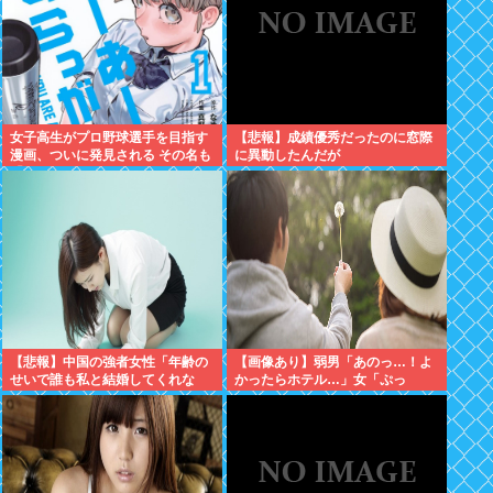
女子高生がプロ野球選手を目指す
【悲報】成績優秀だったのに窓際
漫画、ついに発見される その名も
に異動したんだが
「ゆーあーすらっがー」
【悲報】中国の強者女性「年齢の
【画像あり】弱男「あのっ…！よ
せいで誰も私と結婚してくれな
かったらホテル…」女「ぷっ
い！！」⇒ (※画像あり)
www」⇒！