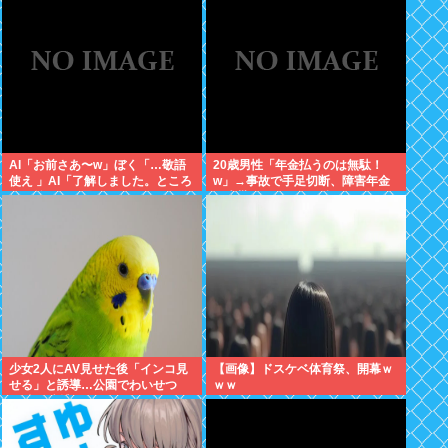
想:+4.2%、9月利下げか
AI「お前さあ〜w」ぼく「…敬語
20歳男性「年金払うのは無駄！
使え 」AI「了解しました。ところ
w」→事故で手足切断、障害年金
でお前はどう思いますか？」 これ
一生貰えないと知り泣く
少女2人にAV見せた後「インコ見
【画像】ドスケベ体育祭、開幕ｗ
せる」と誘導…公園でわいせつ
ｗｗ
75歳男逮捕