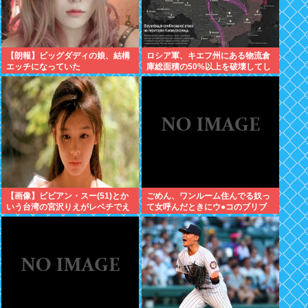
【朗報】ビッグダディの娘、結構
ロシア軍、キエフ州にある物流倉
エッチになっていた
庫総面積の50%以上を破壊してし
まう 日本のマスコミ「報道しませ
ん」
【画像】ビビアン・スー(51)とか
ごめん、ワンルーム住んでる奴っ
いう台湾の宮沢りえがレベチでえ
て女呼んだときにウ●コのブリブ
っちすぎるｗｗｗ
リ音どうしてんの？？