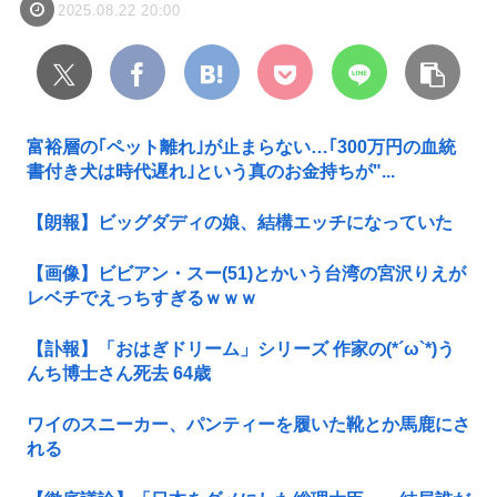
2025.08.22 20:00
富裕層の｢ペット離れ｣が止まらない…｢300万円の血統
書付き犬は時代遅れ｣という真のお金持ちが"...
【朗報】ビッグダディの娘、結構エッチになっていた
【画像】ビビアン・スー(51)とかいう台湾の宮沢りえが
レベチでえっちすぎるｗｗｗ
【訃報】「おはぎドリーム」シリーズ 作家の(*´ω`*)う
んち博士さん死去 64歳
ワイのスニーカー、パンティーを履いた靴とか馬鹿にさ
れる