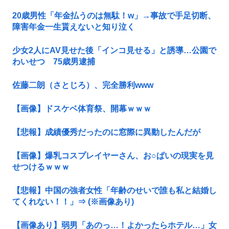
20歳男性「年金払うのは無駄！w」→事故で手足切断、
障害年金一生貰えないと知り泣く
少女2人にAV見せた後「インコ見せる」と誘導…公園で
わいせつ 75歳男逮捕
佐藤二朗（さとじろ）、完全勝利www
【画像】ドスケベ体育祭、開幕ｗｗｗ
【悲報】成績優秀だったのに窓際に異動したんだが
【画像】爆乳コスプレイヤーさん、お○ぱいの現実を見
せつけるｗｗｗ
【悲報】中国の強者女性「年齢のせいで誰も私と結婚し
てくれない！！」⇒ (※画像あり)
【画像あり】弱男「あのっ…！よかったらホテル…」女