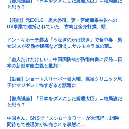
【徹底議論】「日本をダメにした総理大臣」←結局誰だ
と思う？
【芸能】元EXILE・黒木啓司、妻・宮崎麗果被告への
DV事案で逮捕されていた 宮崎は全身打撲、頭...
ドン・キホーテ露店「うなぎのかば焼き」で食中毒 男
女14人が発熱や腹痛など訴え…サルモネラ属の菌...
「盗人たけだけしい」中国国防省が防衛白書に反発…日
本の新型軍国主義と批判！
【動画】ショートスリーパー堀大輔、高須クリニック息
子にマジギレ！怖すぎると話題に
【徹底議論】「日本をダメにした総理大臣」←結局誰だ
と思う？
中国さん、SNSで「スシロータワー」が大流行→14時
間待ちで整理券が転売される事態に…