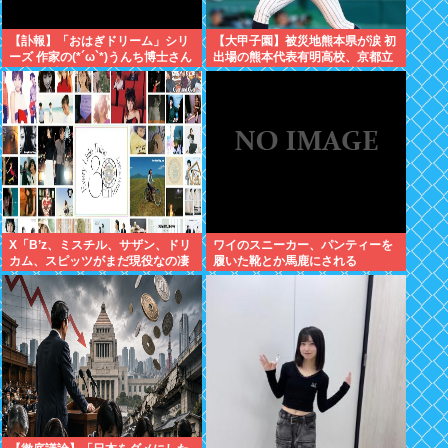
【訃報】「おはぎドリーム」シリ
【大甲子園】被災地熊本県が涙 初
ーズ 作家の(*´ω`*)うんち博士さん
出場の熊本代表有明高校、京都立
死去 64歳
命館に9回裏2アウトから逆転勝利
X「B’z、ミスチル、サザン、ドリ
ワイのスニーカー、パンティーを
カム、スピッツがまだ現役なの凄
履いた靴とか馬鹿にされる
いよな。今の歌手が30年後にやれ
てるだろうか？」