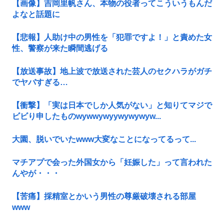
【画像】吉岡里帆さん、本物の役者ってこういうもんだ
よなと話題に
【悲報】人助け中の男性を「犯罪ですよ！」と責めた女
性、警察が来た瞬間逃げる
【放送事故】地上波で放送された芸人のセクハラがガチ
でヤバすぎる…
【衝撃】「実は日本でしか人気がない」と知りてマジで
ビビり申したものwywwywyywywywyw...
大園、脱いでいたwww大変なことになってるって...
マチアプで会った外国女から「妊娠した」って言われた
んやが・・・
【苦痛】採精室とかいう男性の尊厳破壊される部屋
www