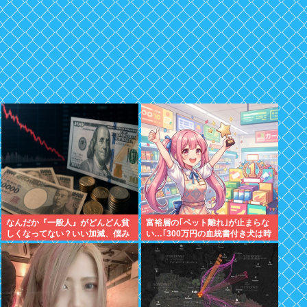
なんだか『一般人』がどんどん貧
富裕層の｢ペット離れ｣が止まらな
しくなってない？いい加減、僕み
い…｢300万円の血統書付き犬は時
たいに副業したら？週に2日休む
代遅れ｣という真のお金持ちが"向
時代は終わったんだよ
かった先"