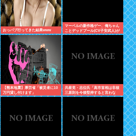
マーベルの新作格ゲー、俺ちゃん
おっパブ行ってきた結果www
ことデッドプール(CV子安武人)が
安定のやりたい放題で話題に
【熊本地震】厚労省「被災者に10
共産党・志位氏「高市首相は非核
万円貸し付けます」
三原則を今後堅持すると言わな
い！」