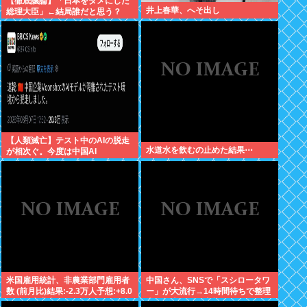
【徹底議論】「日本をダメにした
井上春華、へそ出し
総理大臣」←結局誰だと思う？
【人類滅亡】テスト中のAIの脱走
水道水を飲むの止めた結果⋯
が相次ぐ。今度は中国AI
米国雇用統計、非農業部門雇用者
中国さん、SNSで「スシロータワ
数 (前月比)結果:-2.3万人予想:+8.0
ー」が大流行→14時間待ちで整理
万人、失業率結果:+4.1%予
券が転売される事態に…