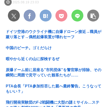
2025.08.19 23:03
ドイツ空港のウクライナ機に自爆ドローン接近→職員が
蹴り落とす→偶然起爆装置が壊れセーフ
中国のビーチ。ゴミだらけ
暇やから近くの山に探検するぜ
原爆ドーム前に居座る”市民団体”を警官隊が排除、その
瞬間に周囲で見守っていた観客たちが……
PTA会長「PTA参加拒否した親へ最終警告。こうなって
もいい？」
飛行開発実験団のF-2戦闘機に大型の謎ミサイル…ステ