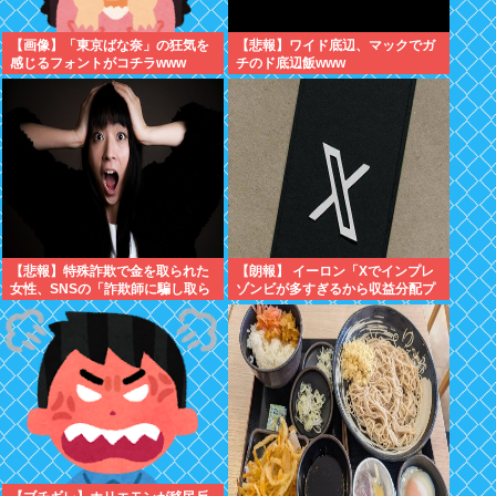
【画像】「東京ばな奈」の狂気を
【悲報】ワイド底辺、マックでガ
感じるフォントがコチラwww
チのド底辺飯www
【悲報】特殊詐欺で金を取られた
【朗報】 イーロン「Xでインプレ
女性、SNSの「詐欺師に騙し取ら
ゾンビが多すぎるから収益分配プ
れたお金、取り戻せます」」に釣
ログラムやめるわ」
られさらに240万円失うwww