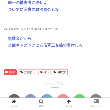
統一の被害者に渡せよ
ついでに昭恵の政治資金もな
96 : 2025/08/19(火) 22:59:51.94
ID:xL5Yd1Uf0
無駄金だから
全部キッズドアに安倍晋三名義で寄付しろ
嫌儲
安倍晋三
政治
自民党
シェアする
ホーム
検索
トップ
サイドバー