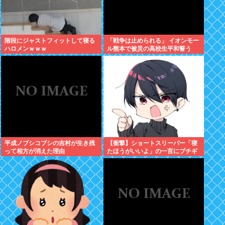
階段にジャストフィットして寝る
「戦争は止められる」 イオンモー
ハロメンｗｗｗ
ル熊本で被災の高校生平和誓う
平成ノブシコブシの吉村が生き残
【衝撃】ショートスリーパー「寝
って相方が消えた理由
たほうがいいよ」の一言にブチギ
レwww(※動画あり)