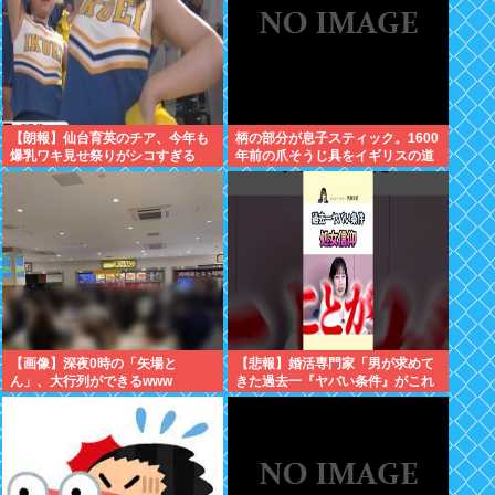
【朗報】仙台育英のチア、今年も
柄の部分が息子スティック。1600
爆乳ワキ見せ祭りがシコすぎる
年前の爪そうじ具をイギリスの道
路工事現場で発見
【画像】深夜0時の「矢場と
【悲報】婚活専門家「男が求めて
ん」、大行列ができるwww
きた過去一『ヤバい条件』がこれ
ｗ」