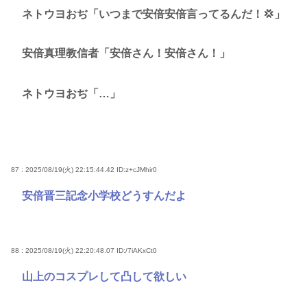
ネトウヨおぢ「いつまで安倍安倍言ってるんだ！💢」
安倍真理教信者「安倍さん！安倍さん！」
ネトウヨおぢ「…」
87 : 2025/08/19(火) 22:15:44.42
ID:z+cJMhir0
安倍晋三記念小学校どうすんだよ
88 : 2025/08/19(火) 22:20:48.07
ID:/7iAKxCt0
山上のコスプレして凸して欲しい