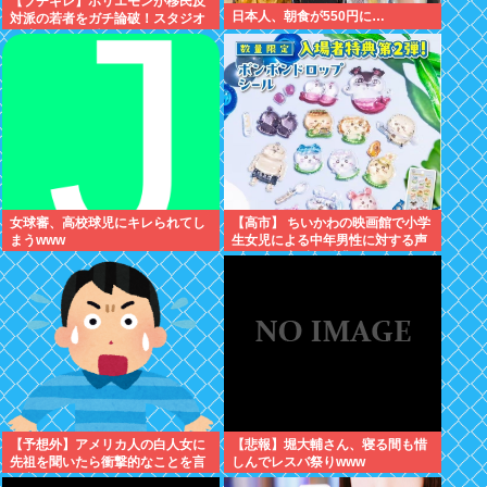
【ブチギレ】ホリエモンが移民反
日本人、朝食が550円に…
対派の若者をガチ論破！スタジオ
が凍りついた瞬間がヤバすぎる…
女球審、高校球児にキレられてし
【高市】 ちいかわの映画館で小学
まうwww
生女児による中年男性に対する声
かけが発生 映画特典をおねだり
【予想外】アメリカ人の白人女に
【悲報】堀大輔さん、寝る間も惜
先祖を聞いたら衝撃的なことを言
しんでレスバ祭りwww
い出した