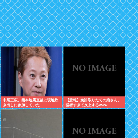
中居正広、熊本地震直後に現地炊
【悲報】免許取りたての娘さん、
き出しに参加していた
猛者すぎて炎上するwww