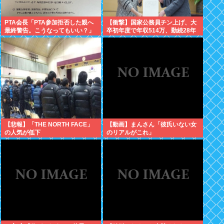
PTA会長「PTA参加拒否した親へ
【衝撃】国家公務員チン上げ、大
最終警告。こうなってもいい？」
卒初年度で年収514万、勤続28年
で1500万 人事院「民間に合わせ
た」
【悲報】「THE NORTH FACE」
【動画】まんさん「彼氏いない女
の人気が低下
のリアルがこれ」