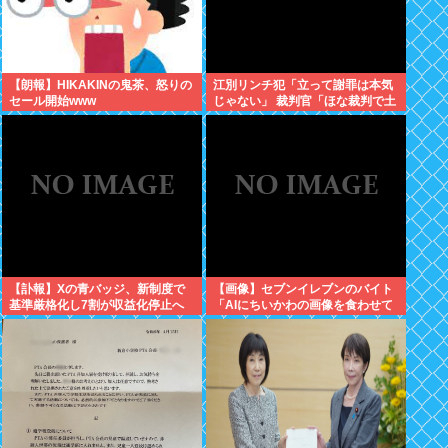
【朗報】HIKAKINの鬼茶、怒りの
江別リンチ犯「立って謝罪は本気
セール開始www
じゃない」 裁判官「ほな裁判で土
下座してないキミは本気じゃない
な」
【訃報】Xの青バッジ、新制度で
【画像】セブンイレブンのバイト
基準厳格化し7割が収益化停止へ
「AIにちいかわの画像を食わせて
wmwmwmwmwmwmw
っと…できた！」