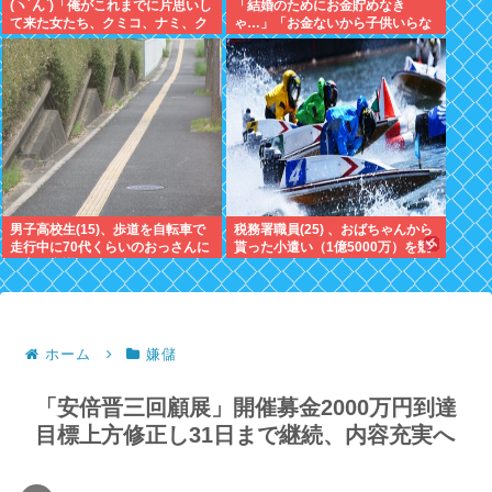
(ヽ´ん`)「俺がこれまでに片思いし
「結婚のためにお金貯めなき
て来た女たち、クミコ、ナミ、ク
ゃ…」「お金ないから子供いらな
ミコ(1人目とは別人、タミヨ、カ
い」←こいつら
オリ、ユカリ…」
男子高校生(15)、歩道を自転車で
税務署職員(25) 、おばちゃんから
走行中に70代くらいのおっさんに
貰った小遣い（1億5000万）を競
衝突し意識不明にさせてしまう
艇に全ツッパしたのがバレるｗｗ
ｗ
ホーム
嫌儲
「安倍晋三回顧展」開催募金2000万円到達
目標上方修正し31日まで継続、内容充実へ