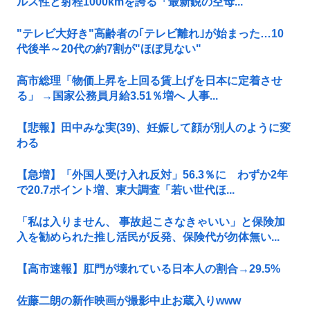
ルス性と射程1000kmを誇る「最新鋭の空母...
"テレビ大好き"高齢者の｢テレビ離れ｣が始まった…10
代後半～20代の約7割が"ほぼ見ない"
高市総理「物価上昇を上回る賃上げを日本に定着させ
る」 →国家公務員月給3.51％増へ 人事...
【悲報】田中みな実(39)、妊娠して顔が別人のように変
わる
【急増】「外国人受け入れ反対」56.3％に わずか2年
で20.7ポイント増、東大調査「若い世代ほ...
「私は入りません、 事故起こさなきゃいい」と保険加
入を勧められた推し活民が反発、保険代が勿体無い...
【高市速報】肛門が壊れている日本人の割合→29.5%
佐藤二朗の新作映画が撮影中止お蔵入りwww