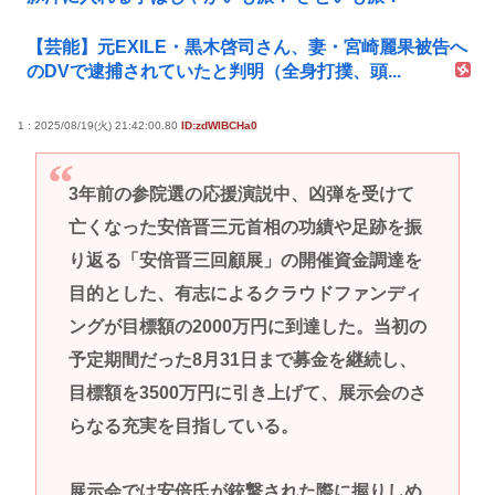
【芸能】元EXILE・黒木啓司さん、妻・宮崎麗果被告へ
のDVで逮捕されていたと判明（全身打撲、頭...
1 : 2025/08/19(火) 21:42:00.80
ID:zdWIBCHa0
3年前の参院選の応援演説中、凶弾を受けて
亡くなった安倍晋三元首相の功績や足跡を振
り返る「安倍晋三回顧展」の開催資金調達を
目的とした、有志によるクラウドファンディ
ングが目標額の2000万円に到達した。当初の
予定期間だった8月31日まで募金を継続し、
目標額を3500万円に引き上げて、展示会のさ
らなる充実を目指している。
展示会では安倍氏が銃撃された際に握りしめ