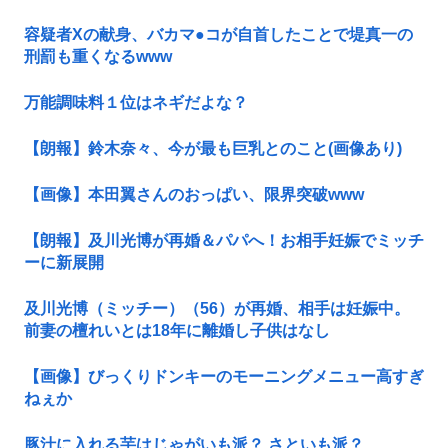
容疑者Xの献身、バカマ●コが自首したことで堤真一の
刑罰も重くなるwww
万能調味料１位はネギだよな？
【朗報】鈴木奈々、今が最も巨乳とのこと(画像あり)
【画像】本田翼さんのおっぱい、限界突破www
【朗報】及川光博が再婚＆パパへ！お相手妊娠でミッチ
ーに新展開
及川光博（ミッチー）（56）が再婚、相手は妊娠中。
前妻の檀れいとは18年に離婚し子供はなし
【画像】びっくりドンキーのモーニングメニュー高すぎ
ねぇか
豚汁に入れる芋はじゃがいも派？ さといも派？