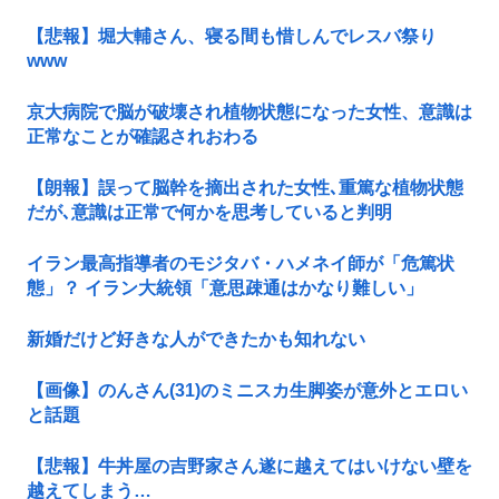
【悲報】堀大輔さん、寝る間も惜しんでレスバ祭り
www
京大病院で脳が破壊され植物状態になった女性、意識は
正常なことが確認されおわる
【朗報】誤って脳幹を摘出された女性､重篤な植物状態
だが､意識は正常で何かを思考していると判明
イラン最高指導者のモジタバ・ハメネイ師が「危篤状
態」？ イラン大統領「意思疎通はかなり難しい」
新婚だけど好きな人ができたかも知れない
【画像】のんさん(31)のミニスカ生脚姿が意外とエロい
と話題
【悲報】牛丼屋の吉野家さん遂に越えてはいけない壁を
越えてしまう…