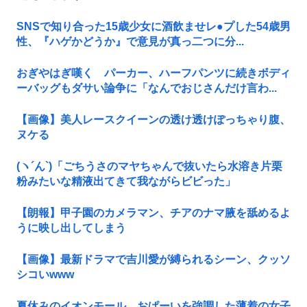
SNSで知り合った15歳少女に酒飲ませレ●プした54歳男
性、『ハゲかどうか』で意見が真っ二つに分...
おぎやはぎ嘆く パーカー、ハーフパンツに続きボディ
ーバッグもダサい論争に「なんでおじさんだけ言わ...
【画像】美人レースクイーンの透け透けぽっちゃり腹、
ヌケる
(ヽ´ん`)「ごちうさのマヤちゃんで抜いたら水溶き片栗
粉みたいな精液出てきて我ながらビビった」
【朗報】甲子園のカメラマン、チアのナマ腋を舐めるよ
うに映し出してしまう
【画像】最新ドラマで吉川愛が縛られるシーン、クッソ
シコいwww
夏休みのイオンモール、おぱーいを強調した薄着の女子