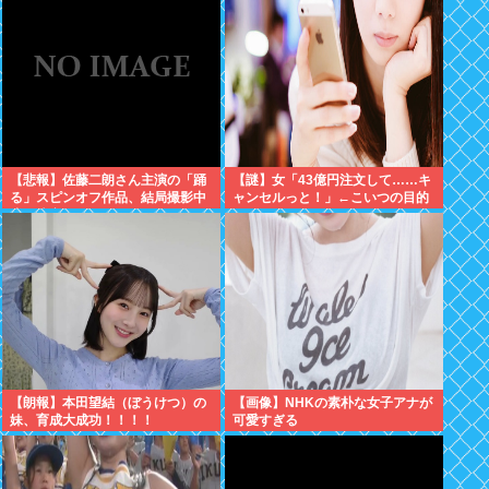
【悲報】佐藤二朗さん主演の「踊
【謎】女「43億円注文して……キ
る」スピンオフ作品、結局撮影中
ャンセルっと！」←こいつの目的
止が決定www
ｗ
【朗報】本田望結（ぼうけつ）の
【画像】NHKの素朴な女子アナが
妹、育成大成功！！！！
可愛すぎる