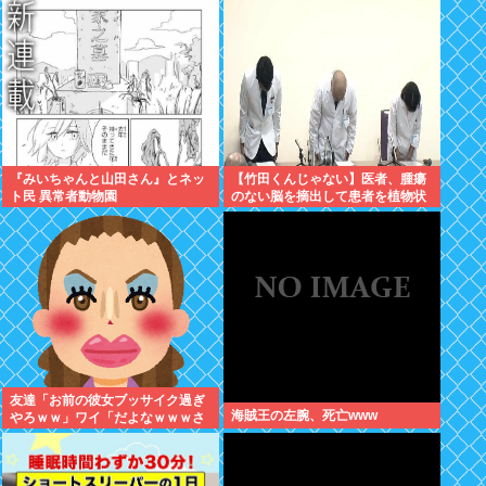
『みいちゃんと山田さん』とネッ
【竹田くんじゃない】医者、腫瘍
ト民 異常者動物園
のない脳を摘出して患者を植物状
態に
友達「お前の彼女ブッサイク過ぎ
海賊王の左腕、死亡www
やろｗｗ」ワイ「だよなｗｗｗさ
っさと別れたいわｗｗｗ」