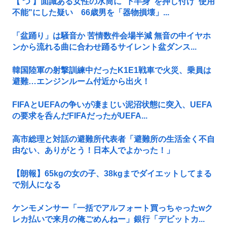
【 つ 】面識ある女性の水筒に"下半身"を押し付け"使用
不能"にした疑い 66歳男を「器物損壊」...
「盆踊り」は騒音か 苦情数件会場半減 無音の中イヤホ
ンから流れる曲に合わせ踊るサイレント盆ダンス...
韓国陸軍の射撃訓練中だったK1E1戦車で火災、乗員は
避難…エンジンルーム付近から出火！
FIFAとUEFAの争いが凄まじい泥沼状態に突入、UEFA
の要求を呑んだFIFAだったがUEFA...
高市総理と対話の避難所代表者「避難所の生活全く不自
由ない、ありがとう！日本人でよかった！」
【朗報】65kgの女の子、38kgまでダイエットしてまる
で別人になる
ケンモメンサー「一括でアルフォート買っちゃったwク
レカ払いで来月の俺ごめんねー」銀行「デビットカ...