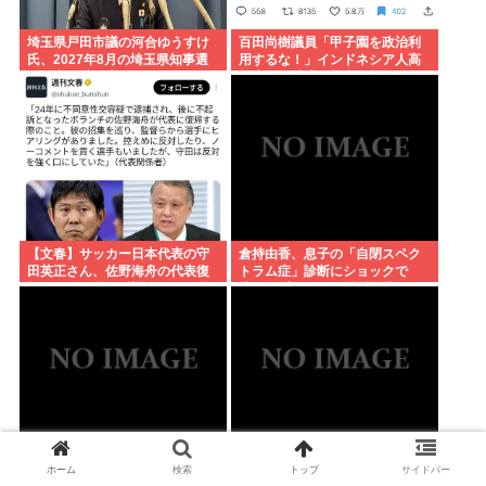
埼玉県戸田市議の河合ゆうすけ
百田尚樹議員「甲子園を政治利
氏、2027年8月の埼玉県知事選
用するな！」インドネシア人高
への立候補を表明
校生の始球式に苦言www
【文春】サッカー日本代表の守
倉持由香、息子の「自閉スペク
田英正さん、佐野海舟の代表復
トラム症」診断にショックで
帰について強く反対していた事
涙… 見逃していた乳幼児期のサ
が判明
インとは
エミンユルマズ「日銀は金利を
ホーム
検索
トップ
サイドバー
脳の手術で正常な脳を摘出
2024年に2%にすべきだった、