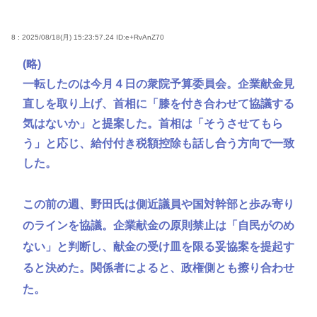
8 : 2025/08/18(月) 15:23:57.24
ID:e+RvAnZ70
(略)
一転したのは今月４日の衆院予算委員会。企業献金見
直しを取り上げ、首相に「膝を付き合わせて協議する
気はないか」と提案した。首相は「そうさせてもら
う」と応じ、給付付き税額控除も話し合う方向で一致
した。
この前の週、野田氏は側近議員や国対幹部と歩み寄り
のラインを協議。企業献金の原則禁止は「自民がのめ
ない」と判断し、献金の受け皿を限る妥協案を提起す
ると決めた。関係者によると、政権側とも擦り合わせ
た。