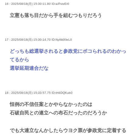
16 : 2025/08/18(月) 15:30:11.80
ID:a/PvtzEr0
立憲も落ち目だから手を組むつもりだろう
17 : 2025/08/18(月) 15:30:14.70
ID:NyWdXleL0
どっちも総選挙されると参政党にボコられるのわかっ
てるから
選挙延期連合だな
18 : 2025/08/18(月) 15:33:57.75
ID:tH4DQKub0
恒例の不信任案とかやらなかったのは
石破自民との連立への布石だったのだろうか
でも大連立なんかしたらウヨク票が参政党に定着する