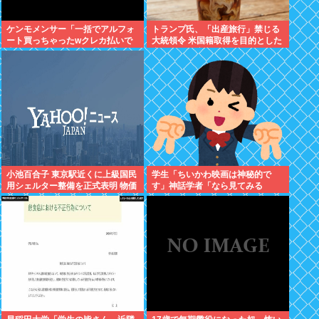
ケンモメンサー「一括でアルフォ
トランプ氏、「出産旅行」禁じる
ート買っちゃったwクレカ払いで
大統領令 米国籍取得を目的とした
来月の俺ごめんねー」銀行「デビ
中国人らの渡米を問題視
ットカードなんで即時引き落とし
です」
小池百合子 東京駅近くに上級国民
学生「ちいかわ映画は神秘的で
用シェルター整備を正式表明 物価
す」神話学者「なら見てみる
高なんて無視で血税ぶっこむ模様
か…」
支持したのはあなた達