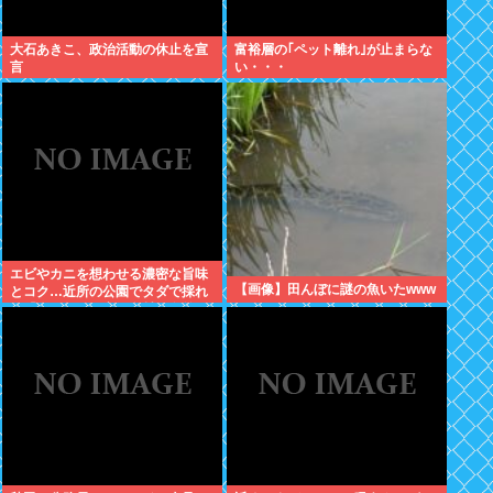
大石あきこ、政治活動の休止を宣
富裕層の｢ペット離れ｣が止まらな
言
い・・・
エビやカニを想わせる濃密な旨味
【画像】田んぼに謎の魚いたwww
とコク…近所の公園でタダで採れ
る「今が旬」な高級食材の名前