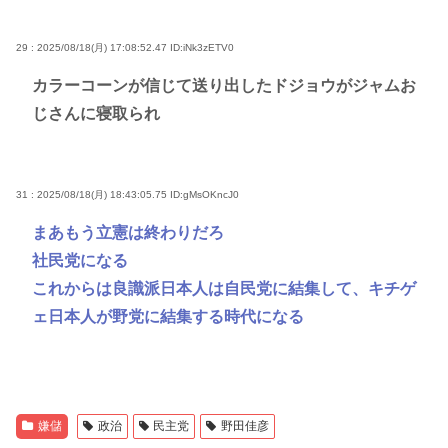
29 : 2025/08/18(月) 17:08:52.47
ID:iNk3zETV0
カラーコーンが信じて送り出したドジョウがジャムお
じさんに寝取られ
31 : 2025/08/18(月) 18:43:05.75
ID:gMsOKncJ0
まあもう立憲は終わりだろ
社民党になる
これからは良識派日本人は自民党に結集して、キチゲ
ェ日本人が野党に結集する時代になる
嫌儲
政治
民主党
野田佳彦