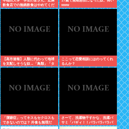
早稲田大学「学生の皆さん、近隣
17歳で無期懲役になった奴、怖い
飲食店での無銭飲食はやめてくだ
www
さい」
【高市速報】人類に代わって地球
ここって恋愛相談にはのってくれ
を支配しそうな奴→「鳥類」「タ
るんか？
コ・イカ」「麦」の3強に絞られ
る。
「潔癖症」ってキスもセクロスも
さーて、洗濯物干すかな、洗濯バ
できないのでは？ 外食も無理だ
サミ「バギィ！！パラパラパラパ
ろ。
ラ」