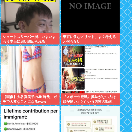
ショートスリーパー掘、いよいよ
東京に住むメリット、よく考える
もう本当に追い詰められる
と何もない
【画像】大谷真美子のJK時代、ガ
『スポーツ観戦に興味がない人は
チで大変なことになるwww
頭が良い』とかいう内容の動画、
何故か日本人に大受けしてバズり
まくるwww