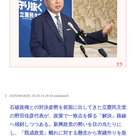
2 : 2025/08/18(月) 15:23:13.28
ID:zrpQwwci0
石破政権との対決姿勢を前面に出してきた立憲民主党
の野田佳彦代表が、政策で一致点を探る「解決」路線
へ傾斜しつつある。新興政党の勢いを目の当たりに
し、「既成政党」離れに対する懸念から実績作りを急