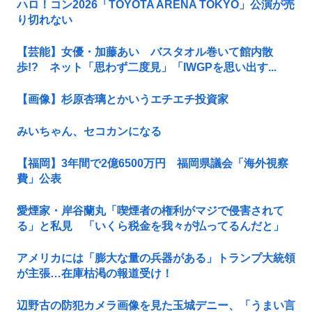
ハロ！コン2026「TOYOTA ARENA TOKYO」公演が売
り切れない
【芸能】女優・加藤あい バスタオル巻いて館内散
歩!? ネット「思わず二度見」「IWGPを思い出す...
【画像】杉原杏璃とかいうエチエチ投資家
みいちゃん、セコカンになる
【福岡】3年間で2億6500万円 福岡県議会「海外視察
費」公表
愛煙家・岸谷蘭丸「喫煙者の権利がマジで侵害されて
る」と私見 「いくら税金を我々が払ってるんだと」
アメリカには「膨大な量の兵器がある」トランプ大統領
が主張…在庫枯渇の報道受け！
辺野古の防犯カメラ画像を見た玉城デニー、「うまい言