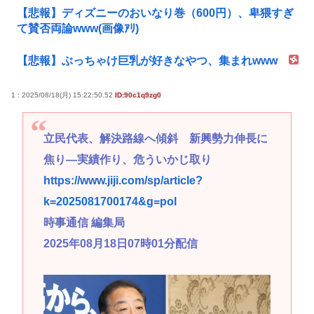
【悲報】ディズニーのおいなり巻（600円）、卑猥すぎ
て賛否両論www(画像ｱﾘ)
【悲報】ぶっちゃけ巨乳が好きなやつ、集まれwww
1 : 2025/08/18(月) 15:22:50.52
ID:90c1q9zg0
立民代表、解決路線へ傾斜 新興勢力伸長に
焦り―実績作り、危ういかじ取り
https://www.jiji.com/sp/article?
k=2025081700174&g=pol
時事通信 編集局
2025年08月18日07時01分配信