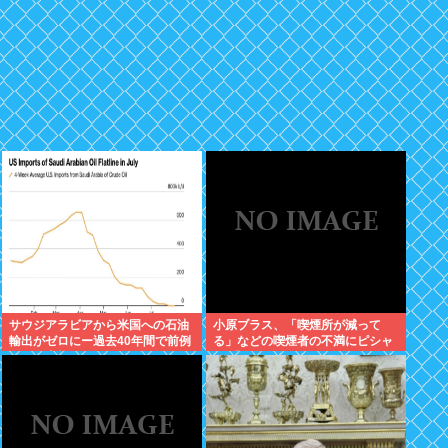
サウジアラビアから米国への石油
小原ブラス、「喫煙所が減って
輸出がゼロにー過去40年間で前例
る」などの喫煙者の不満にピシャ
のない事態
リ 「じゃあやめれば？タバコなん
て家でだけ吸ってればいい」