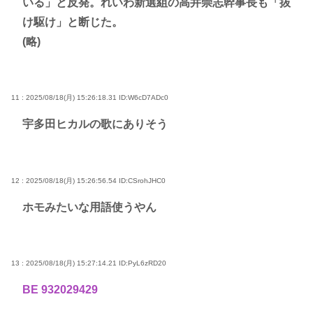
いる」と反発。れいわ新選組の高井崇志幹事長も「抜
け駆け」と断じた。
(略)
11 : 2025/08/18(月) 15:26:18.31
ID:W6cD7ADc0
宇多田ヒカルの歌にありそう
12 : 2025/08/18(月) 15:26:56.54
ID:CSrohJHC0
ホモみたいな用語使うやん
13 : 2025/08/18(月) 15:27:14.21
ID:PyL6zRD20
BE 932029429