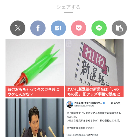
シェアする
昔のおもちゃって今のガキ共に
れいわ新選組の新党名は「いの
ウケるんかな？
ちの党」 旧グッズ半額で販売 ど
うなる秘書給与疑惑