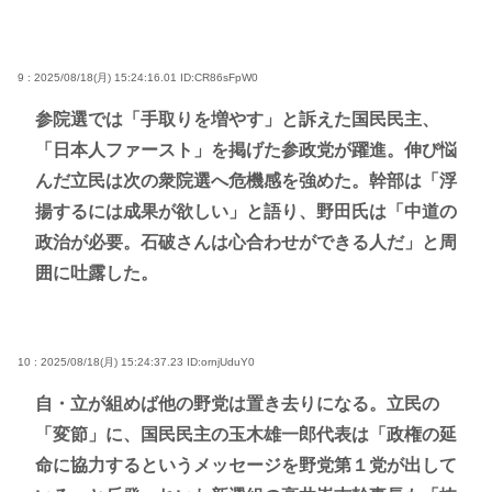
9 : 2025/08/18(月) 15:24:16.01
ID:CR86sFpW0
参院選では「手取りを増やす」と訴えた国民民主、
「日本人ファースト」を掲げた参政党が躍進。伸び悩
んだ立民は次の衆院選へ危機感を強めた。幹部は「浮
揚するには成果が欲しい」と語り、野田氏は「中道の
政治が必要。石破さんは心合わせができる人だ」と周
囲に吐露した。
10 : 2025/08/18(月) 15:24:37.23
ID:ornjUduY0
自・立が組めば他の野党は置き去りになる。立民の
「変節」に、国民民主の玉木雄一郎代表は「政権の延
命に協力するというメッセージを野党第１党が出して