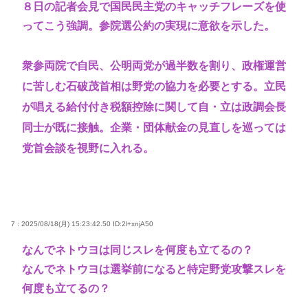
８日の記者会見で国民民主党のキャッチフレーズを使
ってこう強調。参院選公約の実現に意欲を示した。
衆参両院で自民、公明両党が過半数を割り、政権運営
に苦しむ石破茂首相は野党の協力を必要とする。立民
が唱える給付付き税額控除に関して自・立は政調会長
同士が既に接触。企業・団体献金の見直しを巡っては
党首会談を視野に入れる。
7 : 2025/08/18(月) 15:23:42.50
ID:2l+xnjA50
なんでネトウヨは同じスレを何度も立てるの？
なんでネトウヨは選挙前になると特定野党攻撃スレを
何度も立てるの？