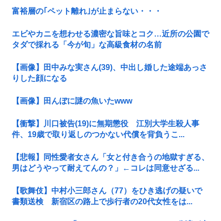
富裕層の｢ペット離れ｣が止まらない・・・
エビやカニを想わせる濃密な旨味とコク…近所の公園で
タダで採れる「今が旬」な高級食材の名前
【画像】田中みな実さん(39)、中出し婚した途端あっさ
りした顔になる
【画像】田んぼに謎の魚いたwww
【衝撃】川口被告(19)に無期懲役 江別大学生殺人事
件、19歳で取り返しのつかない代償を背負うこ...
【悲報】同性愛者女さん「女と付き合うの地獄すぎる、
男はどうやって耐えてんの？」←コレは同意せざる...
【歌舞伎】中村小三郎さん（77）をひき逃げの疑いで
書類送検 新宿区の路上で歩行者の20代女性をは...