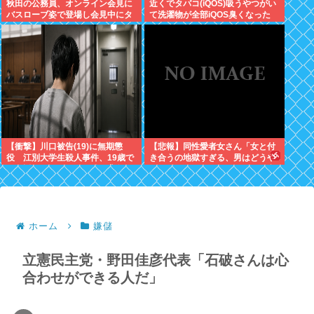
秋田の公務員、オンライン会見に
近くでタバコ(iQOS)吸うやつがい
バスローブ姿で登場し会見中にタ
て洗濯物が全部iQOS臭くなった
バコを吸う←あのさあ！
【衝撃】川口被告(19)に無期懲
【悲報】同性愛者女さん「女と付
役 江別大学生殺人事件、19歳で
き合うの地獄すぎる、男はどうや
取り返しのつかない代償を背負う
って耐えてんの？」←コレは同意
ことに
せざるおえないと話題に
ホーム
嫌儲
立憲民主党・野田佳彦代表「石破さんは心
合わせができる人だ」