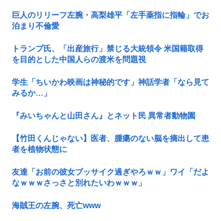
巨人のリリーフ左腕・高梨雄平「左手薬指に指輪」でお
泊まり不倫愛
トランプ氏、「出産旅行」禁じる大統領令 米国籍取得
を目的とした中国人らの渡米を問題視
学生「ちいかわ映画は神秘的です」神話学者「なら見て
みるか…」
『みいちゃんと山田さん』とネット民 異常者動物園
【竹田くんじゃない】医者、腫瘍のない脳を摘出して患
者を植物状態に
友達「お前の彼女ブッサイク過ぎやろｗｗ」ワイ「だよ
なｗｗｗさっさと別れたいわｗｗｗ」
海賊王の左腕、死亡www