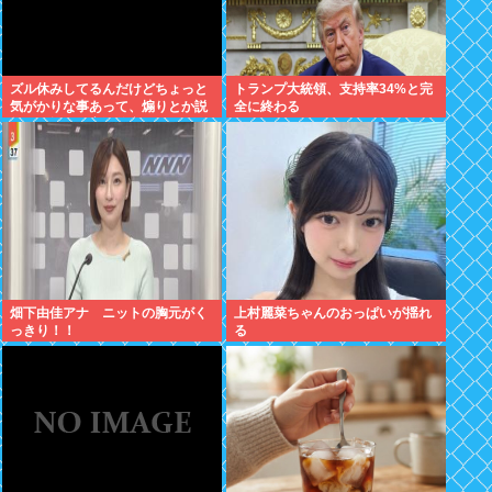
ズル休みしてるんだけどちょっと
トランプ大統領、支持率34%と完
気がかりな事あって、煽りとか説
全に終わる
教とか抜きに客観的意見くれる人
だけきてくれ
畑下由佳アナ ニットの胸元がく
上村麗菜ちゃんのおっぱいが揺れ
っきり！！
る